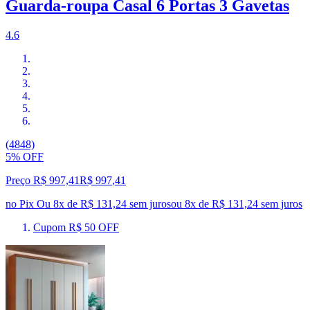
Guarda-roupa Casal 6 Portas 3 Gavetas
4.6
(4848)
5% OFF
Preço R$ 997,41
R$
997
,
41
no Pix
Ou 8x de R$ 131,24 sem juros
ou
8
x de
R$ 131,24
sem juros
Cupom R$ 50 OFF