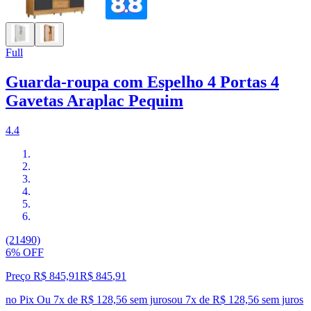
Full
Guarda-roupa com Espelho 4 Portas 4
Gavetas Araplac Pequim
4.4
(21490)
6% OFF
Preço R$ 845,91
R$
845
,
91
no Pix
Ou 7x de R$ 128,56 sem juros
ou
7
x de
R$ 128,56
sem juros