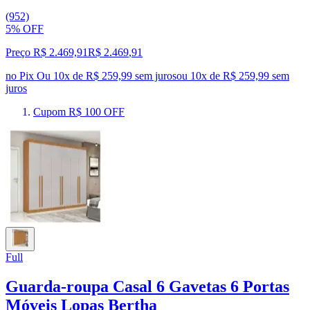
(952)
5% OFF
Preço R$ 2.469,91
R$
2.469
,
91
no Pix
Ou 10x de R$ 259,99 sem juros
ou
10
x de
R$ 259,99
sem
juros
Cupom R$ 100 OFF
Full
Guarda-roupa Casal 6 Gavetas 6 Portas
Móveis Lopas Bertha