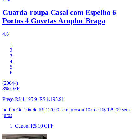
Guarda-roupa Casal com Espelho 6
Portas 4 Gavetas Araplac Braga
4.6
(20044)
8% OFF
Preço R$ 1.195,91
R$
1.195
,
91
no Pix
Ou 10x de R$ 129,99 sem juros
ou
10
x de
R$ 129,99
sem
juros
Cupom R$ 10 OFF