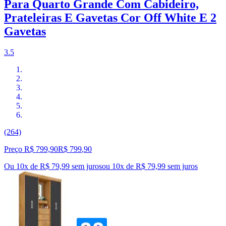
Para Quarto Grande Com Cabideiro,
Prateleiras E Gavetas Cor Off White E 2
Gavetas
3.5
(264)
Preço R$ 799,90
R$
799
,
90
Ou 10x de R$ 79,99 sem juros
ou
10
x de
R$ 79,99
sem juros