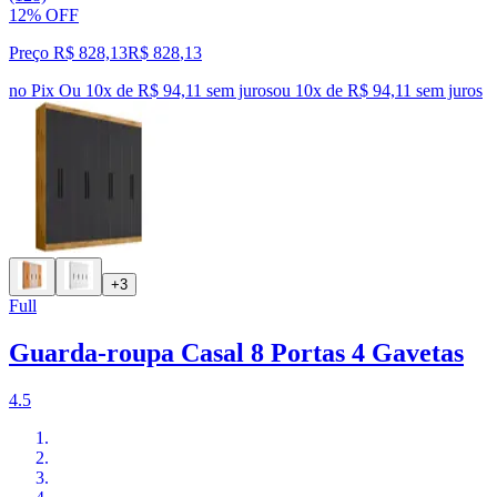
12% OFF
Preço R$ 828,13
R$
828
,
13
no Pix
Ou 10x de R$ 94,11 sem juros
ou
10
x de
R$ 94,11
sem juros
+3
Full
Guarda-roupa Casal 8 Portas 4 Gavetas
4.5