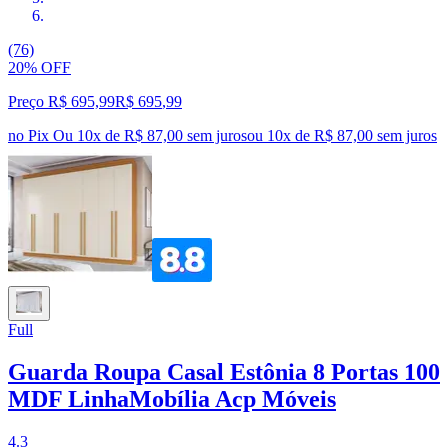
(76)
20% OFF
Preço R$ 695,99
R$
695
,
99
no Pix
Ou 10x de R$ 87,00 sem juros
ou
10
x de
R$ 87,00
sem juros
Full
Guarda Roupa Casal Estônia 8 Portas 100
MDF LinhaMobília Acp Móveis
4.3