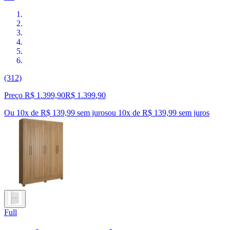
(312)
Preço R$ 1.399,90
R$
1.399
,
90
Ou 10x de R$ 139,99 sem juros
ou
10
x de
R$ 139,99
sem juros
Full