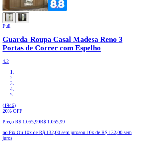
Full
Guarda-Roupa Casal Madesa Reno 3
Portas de Correr com Espelho
4.2
(1946)
20% OFF
Preço R$ 1.055,99
R$
1.055
,
99
no Pix
Ou 10x de R$ 132,00 sem juros
ou
10
x de
R$ 132,00
sem
juros