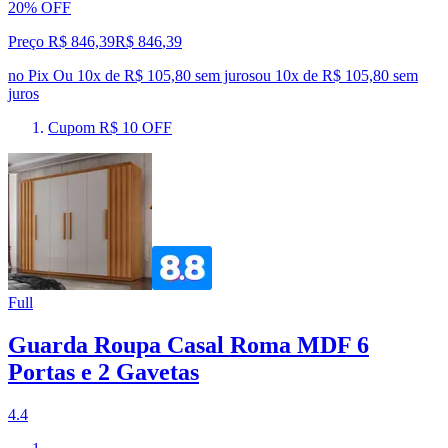
20% OFF
Preço R$ 846,39
R$
846
,
39
no Pix
Ou 10x de R$ 105,80 sem juros
ou
10
x de
R$ 105,80
sem
juros
Cupom R$ 10 OFF
Full
Guarda Roupa Casal Roma MDF 6
Portas e 2 Gavetas
4.4