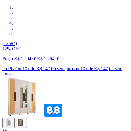
(13584)
12% OFF
Preço R$ 1.294,01
R$
1.294
,
01
no Pix
Ou 10x de R$ 147,05 sem juros
ou
10
x de
R$ 147,05
sem
juros
Full