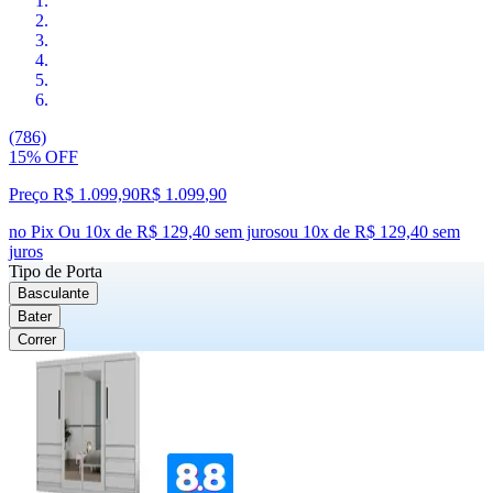
(786)
15% OFF
Preço R$ 1.099,90
R$
1.099
,
90
no Pix
Ou 10x de R$ 129,40 sem juros
ou
10
x de
R$ 129,40
sem
juros
Tipo de Porta
Basculante
Bater
Correr