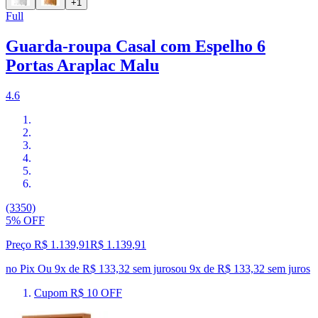
+1
Full
Guarda-roupa Casal com Espelho 6
Portas Araplac Malu
4.6
(3350)
5% OFF
Preço R$ 1.139,91
R$
1.139
,
91
no Pix
Ou 9x de R$ 133,32 sem juros
ou
9
x de
R$ 133,32
sem juros
Cupom R$ 10 OFF