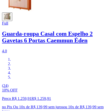
Full
Guarda-roupa Casal com Espelho 2
Gavetas 6 Portas Caemmun Éden
4.0
(24)
10% OFF
Preço R$ 1.259,91
R$
1.259
,
91
no Pix
Ou 10x de R$ 139,99 sem juros
ou
10
x de
R$ 139,99
sem