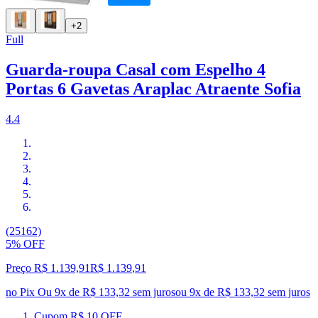
+2
Full
Guarda-roupa Casal com Espelho 4
Portas 6 Gavetas Araplac Atraente Sofia
4.4
(25162)
5% OFF
Preço R$ 1.139,91
R$
1.139
,
91
no Pix
Ou 9x de R$ 133,32 sem juros
ou
9
x de
R$ 133,32
sem juros
Cupom R$ 10 OFF