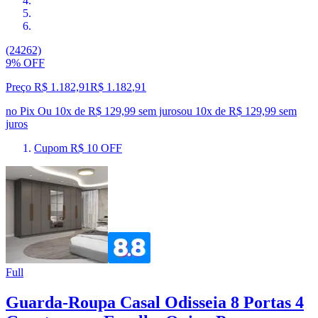
(24262)
9% OFF
Preço R$ 1.182,91
R$
1.182
,
91
no Pix
Ou 10x de R$ 129,99 sem juros
ou
10
x de
R$ 129,99
sem
juros
Cupom R$ 10 OFF
Full
Guarda-Roupa Casal Odisseia 8 Portas 4