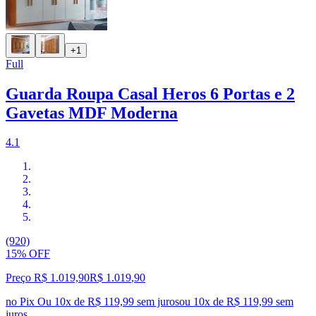
+1
Full
Guarda Roupa Casal Heros 6 Portas e 2
Gavetas MDF Moderna
4.1
(920)
15% OFF
Preço R$ 1.019,90
R$
1.019
,
90
no Pix
Ou 10x de R$ 119,99 sem juros
ou
10
x de
R$ 119,99
sem
juros