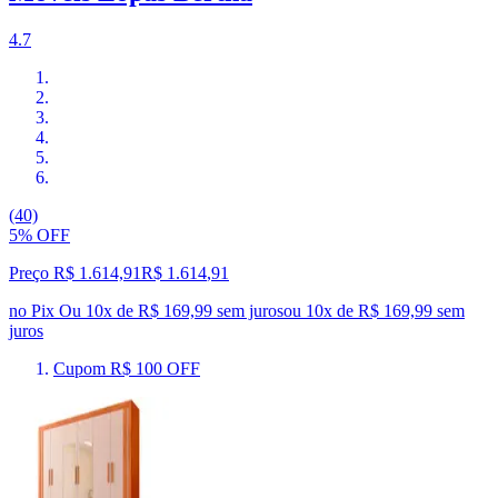
4.7
(40)
5% OFF
Preço R$ 1.614,91
R$
1.614
,
91
no Pix
Ou 10x de R$ 169,99 sem juros
ou
10
x de
R$ 169,99
sem
juros
Cupom R$ 100 OFF