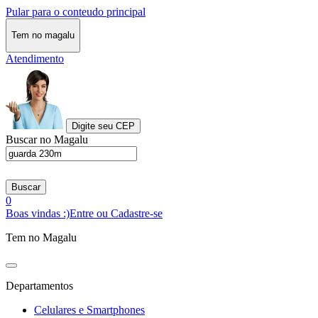
Pular para o conteudo principal
Tem no magalu
Atendimento
Digite seu CEP
Buscar no Magalu
Buscar
0
Boas vindas :)
Entre ou Cadastre-se
Tem no Magalu
Departamentos
Celulares e Smartphones