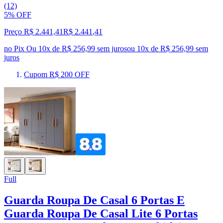
(12)
5% OFF
Preço R$ 2.441,41
R$
2.441
,
41
no Pix
Ou 10x de R$ 256,99 sem juros
ou
10
x de
R$ 256,99
sem
juros
Cupom R$ 200 OFF
Full
Guarda Roupa De Casal 6 Portas E
Guarda Roupa De Casal Lite 6 Portas