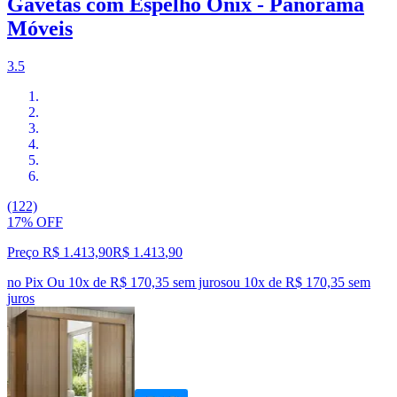
Gavetas com Espelho Onix - Panorama
Móveis
3.5
(122)
17% OFF
Preço R$ 1.413,90
R$
1.413
,
90
no Pix
Ou 10x de R$ 170,35 sem juros
ou
10
x de
R$ 170,35
sem
juros