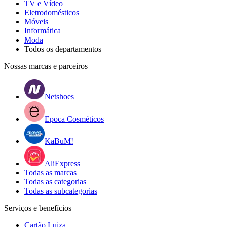
TV e Vídeo
Eletrodomésticos
Móveis
Informática
Moda
Todos os departamentos
Nossas marcas e parceiros
Netshoes
Epoca Cosméticos
KaBuM!
AliExpress
Todas as marcas
Todas as categorias
Todas as subcategorias
Serviços e benefícios
Cartão Luiza