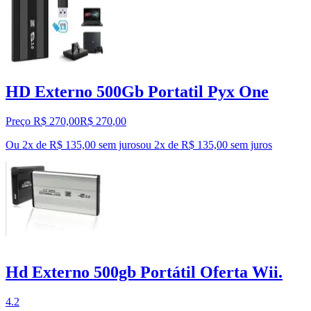
HD Externo 500Gb Portatil Pyx One
Preço R$ 270,00
R$
270
,
00
Ou 2x de R$ 135,00 sem juros
ou
2
x de
R$ 135,00
sem juros
Hd Externo 500gb Portátil Oferta Wii.
4.2