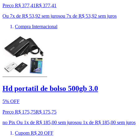
Preço R$ 377,41
R$
377
,
41
Ou 7x de R$ 53,92 sem juros
ou
7
x de
R$ 53,92
sem juros
Compra Internacional
Hd portatil de bolso 500gb 3.0
5% OFF
Preço R$ 175,75
R$
175
,
75
no Pix
Ou 1x de R$ 185,00 sem juros
ou
1
x de
R$ 185,00
sem juros
Cupom R$ 20 OFF