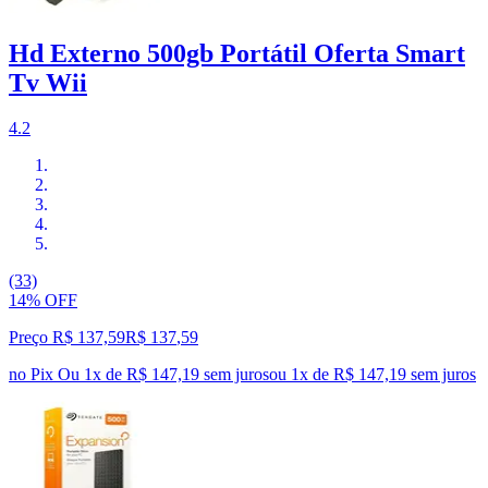
Hd Externo 500gb Portátil Oferta Smart
Tv Wii
4.2
(33)
14% OFF
Preço R$ 137,59
R$
137
,
59
no Pix
Ou 1x de R$ 147,19 sem juros
ou
1
x de
R$ 147,19
sem juros