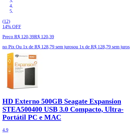
(12)
14% OFF
Preço R$ 120,39
R$
120
,
39
no Pix
Ou 1x de R$ 128,79 sem juros
ou
1
x de
R$ 128,79
sem juros
HD Externo 500GB Seagate Expansion
STEA500400 USB 3.0 Compacto, Ultra-
Portátil PC e MAC
4.9