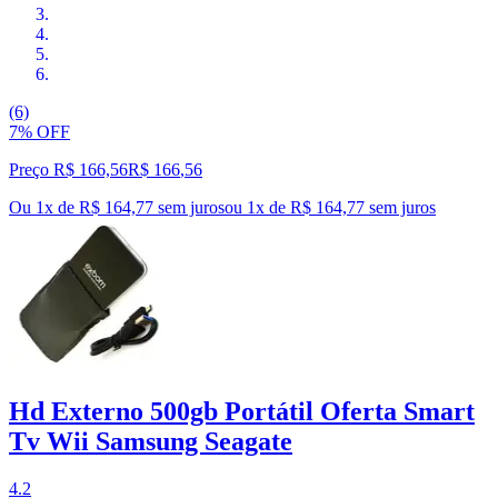
(6)
7% OFF
Preço R$ 166,56
R$
166
,
56
Ou 1x de R$ 164,77 sem juros
ou
1
x de
R$ 164,77
sem juros
Hd Externo 500gb Portátil Oferta Smart
Tv Wii Samsung Seagate
4.2