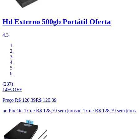
Hd Externo 500gb Portátil Oferta
4.3
(237)
14% OFF
Preço R$ 120,39
R$
120
,
39
no Pix
Ou 1x de R$ 128,79 sem juros
ou
1
x de
R$ 128,79
sem juros