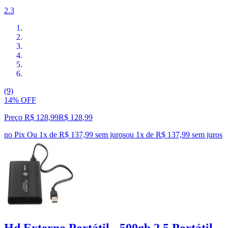
2.3
(9)
14% OFF
Preço R$ 128,99
R$
128
,
99
no Pix
Ou 1x de R$ 137,99 sem juros
ou
1
x de
R$ 137,99
sem juros
Hd Externo Portátil - 500gb 2.5 Portátil