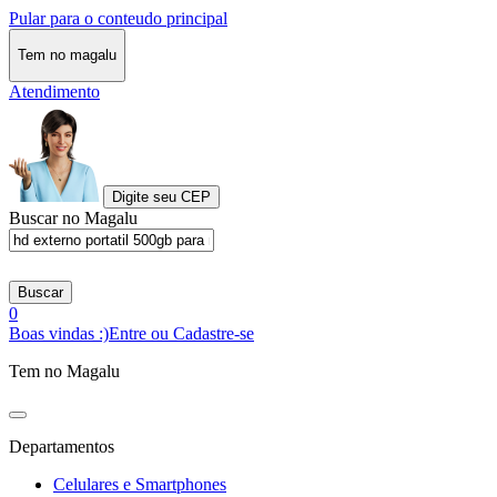
Pular para o conteudo principal
Tem no magalu
Atendimento
Digite seu CEP
Buscar no Magalu
Buscar
0
Boas vindas :)
Entre ou Cadastre-se
Tem no Magalu
Departamentos
Celulares e Smartphones