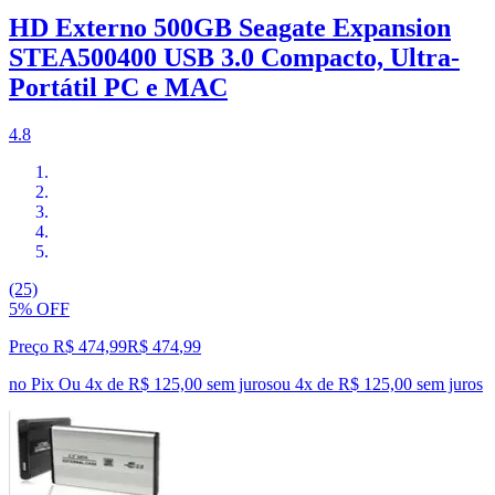
HD Externo 500GB Seagate Expansion
STEA500400 USB 3.0 Compacto, Ultra-
Portátil PC e MAC
4.8
(25)
5% OFF
Preço R$ 474,99
R$
474
,
99
no Pix
Ou 4x de R$ 125,00 sem juros
ou
4
x de
R$ 125,00
sem juros