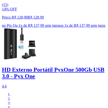
(15)
14% OFF
Preço R$ 128,99
R$
128
,
99
no Pix
Ou 1x de R$ 137,99 sem juros
ou
1
x de
R$ 137,99
sem juros
HD Externo Portátil PyxOne 500Gb USB
3.0 - Pyx One
4.6