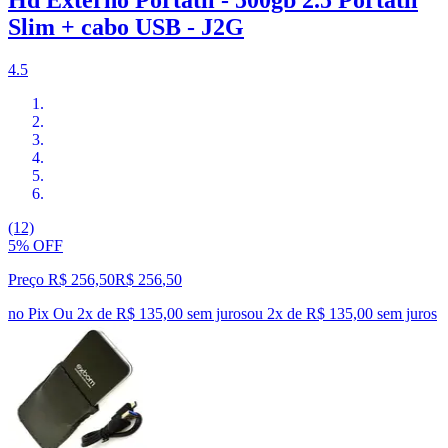
Slim + cabo USB - J2G
4.5
(12)
5% OFF
Preço R$ 256,50
R$
256
,
50
no Pix
Ou 2x de R$ 135,00 sem juros
ou
2
x de
R$ 135,00
sem juros