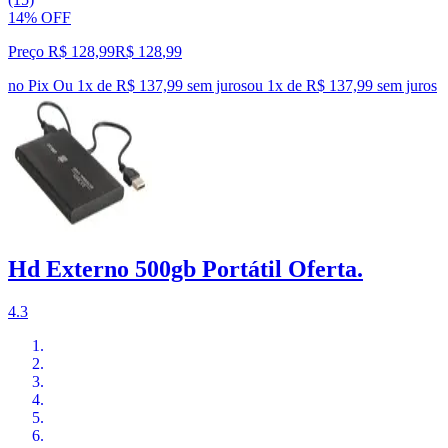
14% OFF
Preço R$ 128,99
R$
128
,
99
no Pix
Ou 1x de R$ 137,99 sem juros
ou
1
x de
R$ 137,99
sem juros
Hd Externo 500gb Portátil Oferta.
4.3