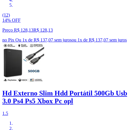
(12)
14% OFF
Preço R$ 128,13
R$
128
,
13
no Pix
Ou 1x de R$ 137,07 sem juros
ou
1
x de
R$ 137,07
sem juros
Hd Externo Slim Hdd Portátil 500Gb Usb
3.0 Ps4 Ps5 Xbox Pc opl
1.5