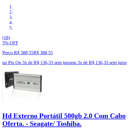
(18)
5% OFF
Preço R$ 388,55
R$
388
,
55
no Pix
Ou 3x de R$ 136,33 sem juros
ou
3
x de
R$ 136,33
sem juros
Hd Externo Portátil 500gb 2.0 Com Cabo
Oferta. - Seagate/ Toshiba.