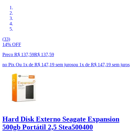
(33)
14% OFF
Preço R$ 137,59
R$
137
,
59
no Pix
Ou 1x de R$ 147,19 sem juros
ou
1
x de
R$ 147,19
sem juros
Hard Disk Externo Seagate Expansion
500gb Portátil 2,5 Stea500400