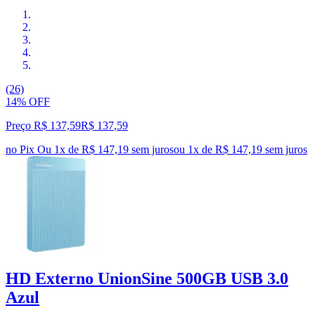
(26)
14% OFF
Preço R$ 137,59
R$
137
,
59
no Pix
Ou 1x de R$ 147,19 sem juros
ou
1
x de
R$ 147,19
sem juros
HD Externo UnionSine 500GB USB 3.0
Azul