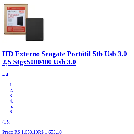
HD Externo Seagate Portátil 5tb Usb 3.0
2,5 Stgx5000400 Usb 3.0
4.4
(15)
Preço R$ 1.653,10
R$
1.653
,
10