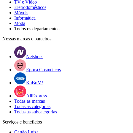
TV e Vídeo
Eletrodomésticos
Móveis
Informática
Moda
Todos os departamentos
Nossas marcas e parceiros
Netshoes
Epoca Cosméticos
KaBuM!
AliExpress
Todas as marcas
Todas as categorias
Todas as subcategorias
Serviços e benefícios
Cartão Luiza