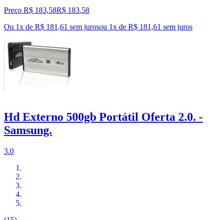
Preço R$ 183,58
R$
183
,
58
Ou 1x de R$ 181,61 sem juros
ou
1
x de
R$ 181,61
sem juros
Hd Externo 500gb Portátil Oferta 2.0. -
Samsung.
3.0
(15)