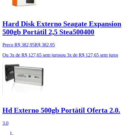
Hard Disk Externo Seagate Expansion
500gb Portátil 2,5 Stea500400
Preço R$ 382,95
R$
382
,
95
Ou 3x de R$ 127,65 sem juros
ou
3
x de
R$ 127,65
sem juros
Hd Externo 500gb Portátil Oferta 2.0.
3.0