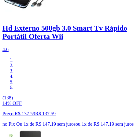
Hd Externo 500gb 3.0 Smart Tv Rápido
Portátil Oferta Wii
4.6
(138)
14% OFF
Preço R$ 137,59
R$
137
,
59
no Pix
Ou 1x de R$ 147,19 sem juros
ou
1
x de
R$ 147,19
sem juros