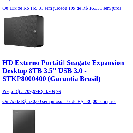
Ou 10x de R$ 165,31 sem juros
ou
10
x de
R$ 165,31
sem juros
HD Externo Portátil Seagate Expansion
Desktop 8TB 3.5" USB 3.0 -
STKP8000400 (Garantia Brasil)
Preço R$ 3.709,99
R$
3.709
,
99
Ou 7x de R$ 530,00 sem juros
ou
7
x de
R$ 530,00
sem juros