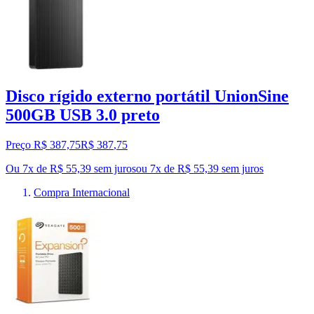
Disco rígido externo portátil UnionSine
500GB USB 3.0 preto
Preço R$ 387,75
R$
387
,
75
Ou 7x de R$ 55,39 sem juros
ou
7
x de
R$ 55,39
sem juros
Compra Internacional