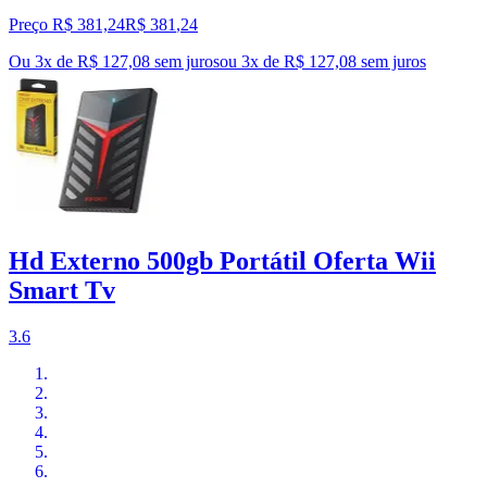
Preço R$ 381,24
R$
381
,
24
Ou 3x de R$ 127,08 sem juros
ou
3
x de
R$ 127,08
sem juros
Hd Externo 500gb Portátil Oferta Wii
Smart Tv
3.6