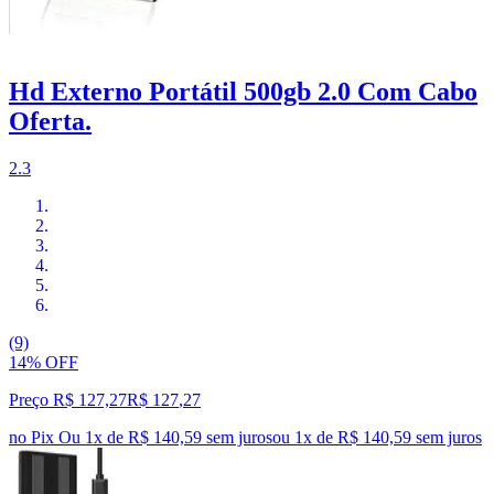
Hd Externo Portátil 500gb 2.0 Com Cabo
Oferta.
2.3
(9)
14% OFF
Preço R$ 127,27
R$
127
,
27
no Pix
Ou 1x de R$ 140,59 sem juros
ou
1
x de
R$ 140,59
sem juros