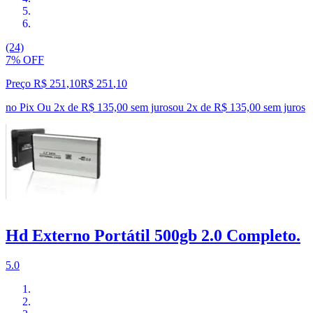
(24)
7% OFF
Preço R$ 251,10
R$
251
,
10
no Pix
Ou 2x de R$ 135,00 sem juros
ou
2
x de
R$ 135,00
sem juros
Hd Externo Portátil 500gb 2.0 Completo.
5.0