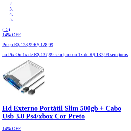
(15)
14% OFF
Preço R$ 128,99
R$
128
,
99
no Pix
Ou 1x de R$ 137,99 sem juros
ou
1
x de
R$ 137,99
sem juros
Hd Externo Portátil Slim 500gb + Cabo
Usb 3.0 Ps4/xbox Cor Preto
14% OFF