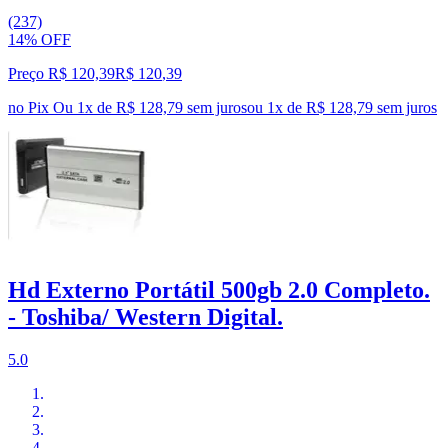
(237)
14% OFF
Preço R$ 120,39
R$
120
,
39
no Pix
Ou 1x de R$ 128,79 sem juros
ou
1
x de
R$ 128,79
sem juros
Hd Externo Portátil 500gb 2.0 Completo.
- Toshiba/ Western Digital.
5.0