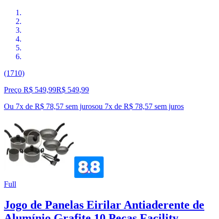
(1710)
Preço R$ 549,99
R$
549
,
99
Ou 7x de R$ 78,57 sem juros
ou
7
x de
R$ 78,57
sem juros
Full
Jogo de Panelas Eirilar Antiaderente de
Alumínio Grafite 10 Peças Facility