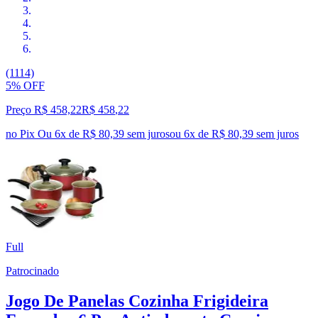
(1114)
5% OFF
Preço R$ 458,22
R$
458
,
22
no Pix
Ou 6x de R$ 80,39 sem juros
ou
6
x de
R$ 80,39
sem juros
Full
Patrocinado
Jogo De Panelas Cozinha Frigideira