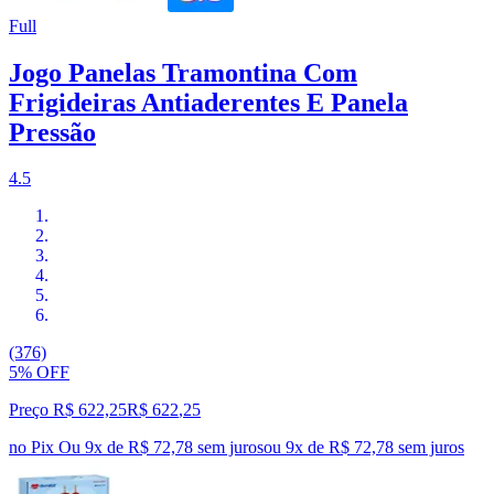
Full
Jogo Panelas Tramontina Com
Frigideiras Antiaderentes E Panela
Pressão
4.5
(376)
5% OFF
Preço R$ 622,25
R$
622
,
25
no Pix
Ou 9x de R$ 72,78 sem juros
ou
9
x de
R$ 72,78
sem juros