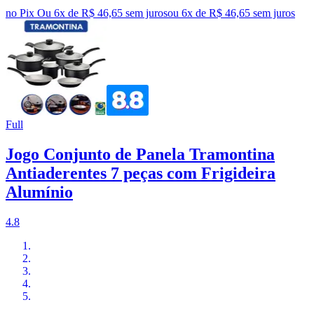
no Pix
Ou 6x de R$ 46,65 sem juros
ou
6
x de
R$ 46,65
sem juros
Full
Jogo Conjunto de Panela Tramontina
Antiaderentes 7 peças com Frigideira
Alumínio
4.8