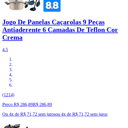
Jogo De Panelas Caçarolas 9 Peças
Antiaderente 6 Camadas De Teflon Cor
Crema
4.5
(1214)
Preço R$ 286,89
R$
286
,
89
Ou 4x de R$ 71,72 sem juros
ou
4
x de
R$ 71,72
sem juros