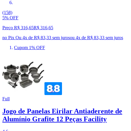
(158)
5% OFF
Preço R$ 316,65
R$
316
,
65
no Pix
Ou 4x de R$ 83,33 sem juros
ou
4
x de
R$ 83,33
sem juros
Cupom 1% OFF
Full
Jogo de Panelas Eirilar Antiaderente de
Alumínio Grafite 12 Peças Facility