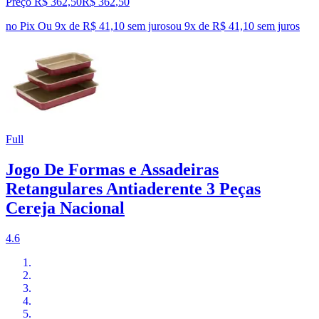
Preço R$ 362,50
R$
362
,
50
no Pix
Ou 9x de R$ 41,10 sem juros
ou
9
x de
R$ 41,10
sem juros
Full
Jogo De Formas e Assadeiras
Retangulares Antiaderente 3 Peças
Cereja Nacional
4.6