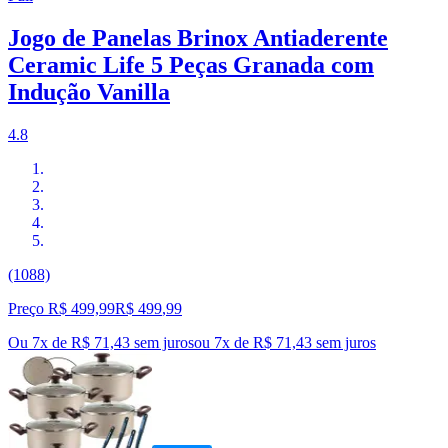
Jogo de Panelas Brinox Antiaderente
Ceramic Life 5 Peças Granada com
Indução Vanilla
4.8
(1088)
Preço R$ 499,99
R$
499
,
99
Ou 7x de R$ 71,43 sem juros
ou
7
x de
R$ 71,43
sem juros