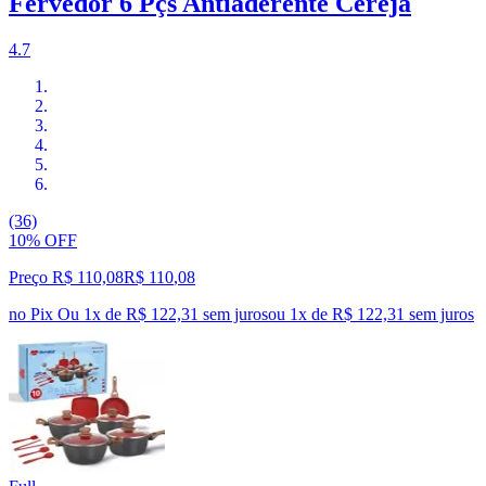
Fervedor 6 Pçs Antiaderente Cereja
4.7
(36)
10% OFF
Preço R$ 110,08
R$
110
,
08
no Pix
Ou 1x de R$ 122,31 sem juros
ou
1
x de
R$ 122,31
sem juros