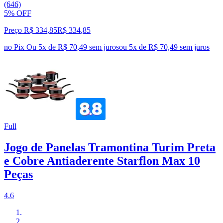
(646)
5% OFF
Preço R$ 334,85
R$
334
,
85
no Pix
Ou 5x de R$ 70,49 sem juros
ou
5
x de
R$ 70,49
sem juros
Full
Jogo de Panelas Tramontina Turim Preta
e Cobre Antiaderente Starflon Max 10
Peças
4.6