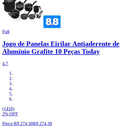
Full
Jogo de Panelas Eirilar Antiaderente de
Alumínio Grafite 10 Peças Today
4.7
(1410)
2% OFF
Preço R$ 274,30
R$
274
,
30