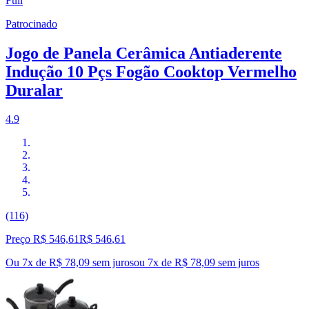
Full
Patrocinado
Jogo de Panela Cerâmica Antiaderente
Indução 10 Pçs Fogão Cooktop Vermelho
Duralar
4.9
(116)
Preço R$ 546,61
R$
546
,
61
Ou 7x de R$ 78,09 sem juros
ou
7
x de
R$ 78,09
sem juros