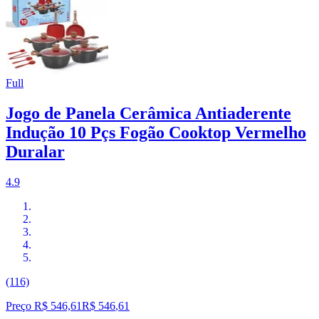
Full
Jogo de Panela Cerâmica Antiaderente
Indução 10 Pçs Fogão Cooktop Vermelho
Duralar
4.9
(116)
Preço R$ 546,61
R$
546
,
61