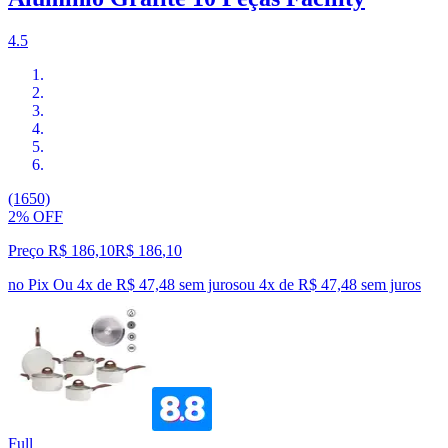
4.5
(1650)
2% OFF
Preço R$ 186,10
R$
186
,
10
no Pix
Ou 4x de R$ 47,48 sem juros
ou
4
x de
R$ 47,48
sem juros
Full