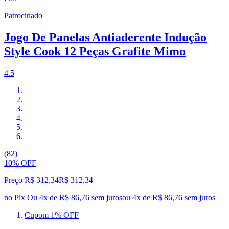
Patrocinado
Jogo De Panelas Antiaderente Indução
Style Cook 12 Peças Grafite Mimo
4.5
(82)
10% OFF
Preço R$ 312,34
R$
312
,
34
no Pix
Ou 4x de R$ 86,76 sem juros
ou
4
x de
R$ 86,76
sem juros
Cupom 1% OFF