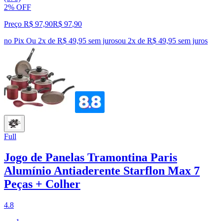
2% OFF
Preço R$ 97,90
R$
97
,
90
no Pix
Ou 2x de R$ 49,95 sem juros
ou
2
x de
R$ 49,95
sem juros
Full
Jogo de Panelas Tramontina Paris
Alumínio Antiaderente Starflon Max 7
Peças + Colher
4.8