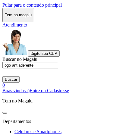
Pular para o conteudo principal
Tem no magalu
Atendimento
Digite seu CEP
Buscar no Magalu
Buscar
0
Boas vindas :)
Entre ou Cadastre-se
Tem no Magalu
Departamentos
Celulares e Smartphones