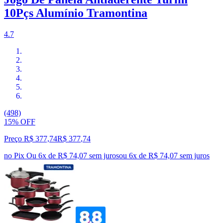
10Pçs Alumínio Tramontina
4.7
(498)
15% OFF
Preço R$ 377,74
R$
377
,
74
no Pix
Ou 6x de R$ 74,07 sem juros
ou
6
x de
R$ 74,07
sem juros