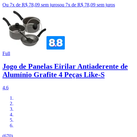
Ou 7x de R$ 78,09 sem juros
ou
7
x de
R$ 78,09
sem juros
Full
Jogo de Panelas Eirilar Antiaderente de
Alumínio Grafite 4 Peças Like-S
4.6
(670)