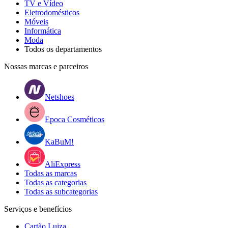
TV e Vídeo
Eletrodomésticos
Móveis
Informática
Moda
Todos os departamentos
Nossas marcas e parceiros
Netshoes
Epoca Cosméticos
KaBuM!
AliExpress
Todas as marcas
Todas as categorias
Todas as subcategorias
Serviços e benefícios
Cartão Luiza