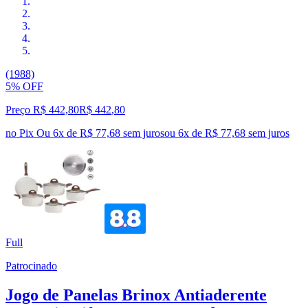
(1988)
5% OFF
Preço R$ 442,80
R$
442
,
80
no Pix
Ou 6x de R$ 77,68 sem juros
ou
6
x de
R$ 77,68
sem juros
Full
Patrocinado
Jogo de Panelas Brinox Antiaderente