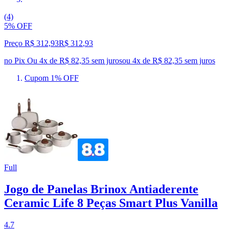
(4)
5% OFF
Preço R$ 312,93
R$
312
,
93
no Pix
Ou 4x de R$ 82,35 sem juros
ou
4
x de
R$ 82,35
sem juros
Cupom 1% OFF
Full
Jogo de Panelas Brinox Antiaderente
Ceramic Life 8 Peças Smart Plus Vanilla
4.7