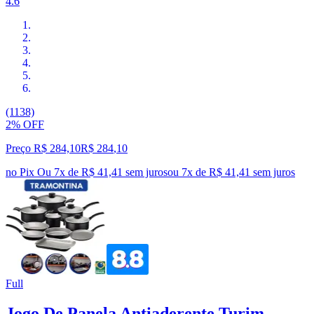
4.6
(1138)
2% OFF
Preço R$ 284,10
R$
284
,
10
no Pix
Ou 7x de R$ 41,41 sem juros
ou
7
x de
R$ 41,41
sem juros
Full
Jogo De Panela Antiaderente Turim