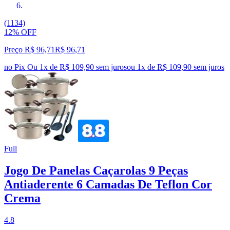
(1134)
12% OFF
Preço R$ 96,71
R$
96
,
71
no Pix
Ou 1x de R$ 109,90 sem juros
ou
1
x de
R$ 109,90
sem juros
Full
Jogo De Panelas Caçarolas 9 Peças
Antiaderente 6 Camadas De Teflon Cor
Crema
4.8