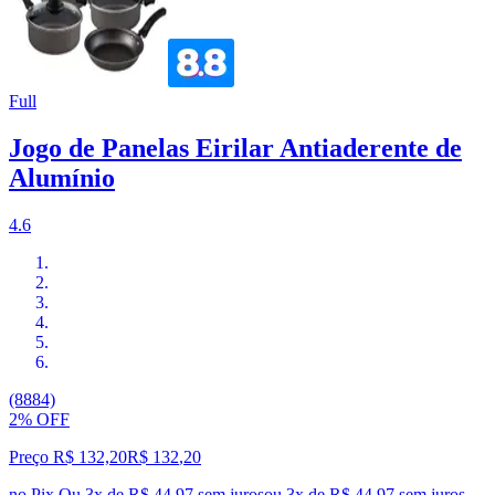
Full
Jogo de Panelas Eirilar Antiaderente de
Alumínio
4.6
(8884)
2% OFF
Preço R$ 132,20
R$
132
,
20
no Pix
Ou 3x de R$ 44,97 sem juros
ou
3
x de
R$ 44,97
sem juros