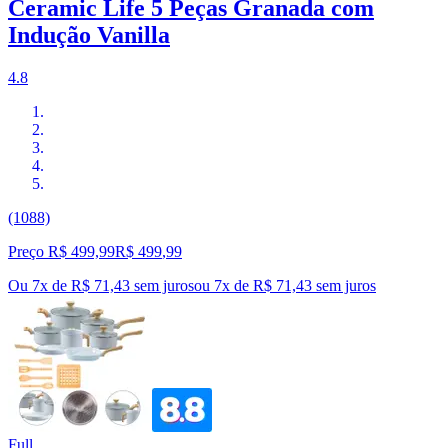
Ceramic Life 5 Peças Granada com
Indução Vanilla
4.8
(1088)
Preço R$ 499,99
R$
499
,
99
Ou 7x de R$ 71,43 sem juros
ou
7
x de
R$ 71,43
sem juros
Full