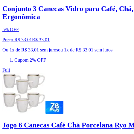
Conjunto 3 Canecas Vidro para Café, Chá,
Ergonômica
5% OFF
Preço R$ 33,01
R$
33
,
01
Ou 1x de R$ 33,01 sem juros
ou
1
x de
R$ 33,01
sem juros
Cupom 2% OFF
Full
Jogo 6 Canecas Café Chá Porcelana Ryo 