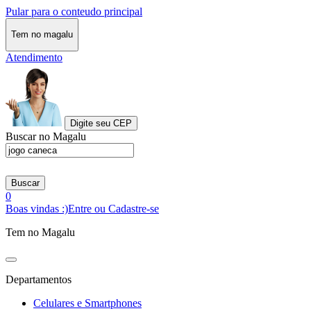
Pular para o conteudo principal
Tem no magalu
Atendimento
Digite seu CEP
Buscar no Magalu
Buscar
0
Boas vindas :)
Entre ou Cadastre-se
Tem no Magalu
Departamentos
Celulares e Smartphones