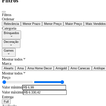
Filtros
Filtros
Ordenar
Relevância
Menor Prazo
Menor Preço
Maior Preço
Mais Vendidos
Categoria
Brinquedos
Decoração
Games
Mostrar todos
Marca
Alearts
Ama
Ama Home Decor
Amigold
Amo Canecas
Antilope
Mostrar todos
Preço
Valor mínimo
Valor máximo
Entrega
Full