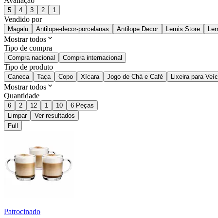
Avaliação
5
4
3
2
1
Vendido por
Magalu
Antilope-decor-porcelanas
Antilope Decor
Lemis Store
Lem
Mostrar todos
Tipo de compra
Compra nacional
Compra internacional
Tipo de produto
Caneca
Taça
Copo
Xícara
Jogo de Chá e Café
Lixeira para Veí
Mostrar todos
Quantidade
6
2
12
1
10
6 Peças
Limpar
Ver resultados
Full
Patrocinado