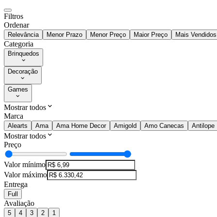
Filtros
Ordenar
Relevância
Menor Prazo
Menor Preço
Maior Preço
Mais Vendidos
Categoria
Brinquedos
Decoração
Games
Mostrar todos
Marca
Alearts
Ama
Ama Home Decor
Amigold
Amo Canecas
Antilope
Mostrar todos
Preço
Valor mínimo
Valor máximo
Entrega
Full
Avaliação
5
4
3
2
1