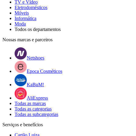
TV e Vídeo
Eletrodomésticos
Móveis
Informática
Moda
Todos os departamentos
Nossas marcas e parceiros
Netshoes
Epoca Cosméticos
KaBuM!
AliExpress
Todas as marcas
Todas as categorias
Todas as subcategorias
Serviços e benefícios
Cartão Luiza