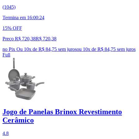
(1045)
Termina em
16:00:23
15% OFF
Preço R$ 720,38
R$
720
,
38
no Pix
Ou 10x de R$ 84,75 sem juros
ou
10
x de
R$ 84,75
sem juros
Full
Jogo de Panelas Brinox Revestimento
Cerâmico
4.8