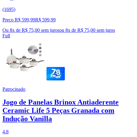
(1695)
Preço R$ 599,99
R$
599
,
99
Ou 8x de R$ 75,00 sem juros
ou
8
x de
R$ 75,00
sem juros
Full
Patrocinado
Jogo de Panelas Brinox Antiaderente
Ceramic Life 5 Peças Granada com
Indução Vanilla
4.8