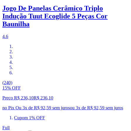
Jogo De Panelas Cerâmico Triplo
Indução Tuut Ecoglide 5 Peças Cor
Baunilha
4.6
(240)
15% OFF
Preço R$ 236,10
R$
236
,
10
no Pix
Ou 3x de R$ 92,59 sem juros
ou
3
x de
R$ 92,59
sem juros
Cupom 1% OFF
Full