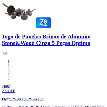
Jogo de Panelas Brinox de Alumínio
Stone&Wood Cinza 5 Peças Optima
4.9
(408)
2% OFF
Preço R$ 460,50
R$
460
,
50