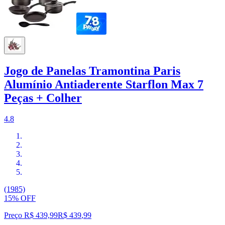
Jogo de Panelas Tramontina Paris
Alumínio Antiaderente Starflon Max 7
Peças + Colher
4.8
(1985)
15% OFF
Preço R$ 439,99
R$
439
,
99