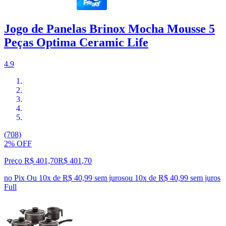
Jogo de Panelas Brinox Mocha Mousse 5
Peças Optima Ceramic Life
4.9
(708)
2% OFF
Preço R$ 401,70
R$
401
,
70
no Pix
Ou 10x de R$ 40,99 sem juros
ou
10
x de
R$ 40,99
sem juros
Full