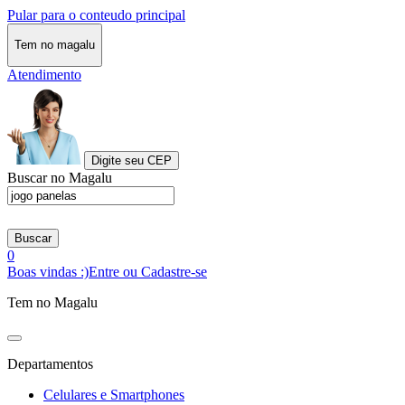
Pular para o conteudo principal
Tem no magalu
Atendimento
Digite seu CEP
Buscar no Magalu
Buscar
0
Boas vindas :)
Entre ou Cadastre-se
Tem no Magalu
Departamentos
Celulares e Smartphones