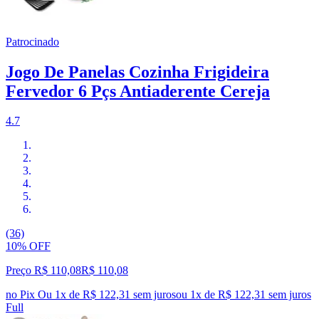
Patrocinado
Jogo De Panelas Cozinha Frigideira
Fervedor 6 Pçs Antiaderente Cereja
4.7
(36)
10% OFF
Preço R$ 110,08
R$
110
,
08
no Pix
Ou 1x de R$ 122,31 sem juros
ou
1
x de
R$ 122,31
sem juros
Full