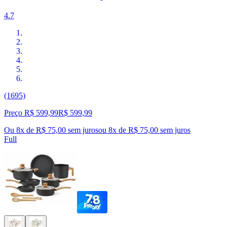
4.7
(1695)
Preço R$ 599,99
R$
599
,
99
Ou 8x de R$ 75,00 sem juros
ou
8
x de
R$ 75,00
sem juros
Full