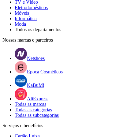
TV e Vídeo
Eletrodomésticos
Móveis
Informática
Moda
Todos os departamentos
Nossas marcas e parceiros
Netshoes
Epoca Cosméticos
KaBuM!
AliExpress
Todas as marcas
Todas as categorias
Todas as subcategorias
Serviços e benefícios
Cartão Luiza