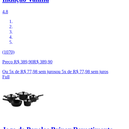
4.8
(1070)
Preço R$ 389,90
R$
389
,
90
Ou 5x de R$ 77,98 sem juros
ou
5
x de
R$ 77,98
sem juros
Full