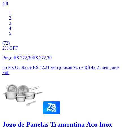
4.8
(72)
2% OFF
Preço R$ 372,30
R$
372
,
30
no Pix
Ou 9x de R$ 42,21 sem juros
ou
9
x de
R$ 42,21
sem juros
Full
Jogo de Panelas Tramontina Aço Inox