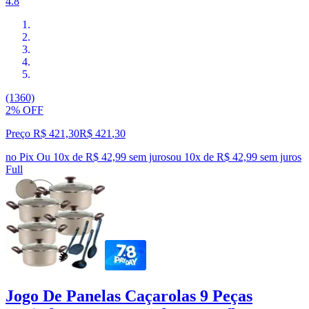
4.8
(1360)
2% OFF
Preço R$ 421,30
R$
421
,
30
no Pix
Ou 10x de R$ 42,99 sem juros
ou
10
x de
R$ 42,99
sem juros
Full
Jogo De Panelas Caçarolas 9 Peças