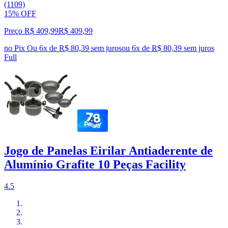
(1109)
15% OFF
Preço R$ 409,99
R$
409
,
99
no Pix
Ou 6x de R$ 80,39 sem juros
ou
6
x de
R$ 80,39
sem juros
Full
Jogo de Panelas Eirilar Antiaderente de
Alumínio Grafite 10 Peças Facility
4.5