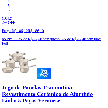
(1642)
2% OFF
Preço R$ 186,10
R$
186
,
10
no Pix
Ou 4x de R$ 47,48 sem juros
ou
4
x de
R$ 47,48
sem juros
Full
Jogo de Panelas Tramontina
Revestimento Cerâmico de Alumínio
Linho 5 Peças Veronese