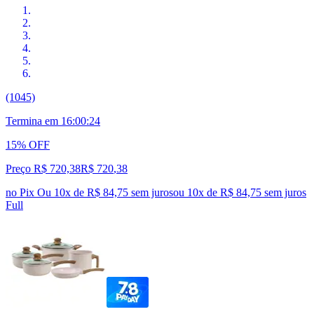
(1045)
Termina em
16:00:23
15% OFF
Preço R$ 720,38
R$
720
,
38
no Pix
Ou 10x de R$ 84,75 sem juros
ou
10
x de
R$ 84,75
sem juros
Full