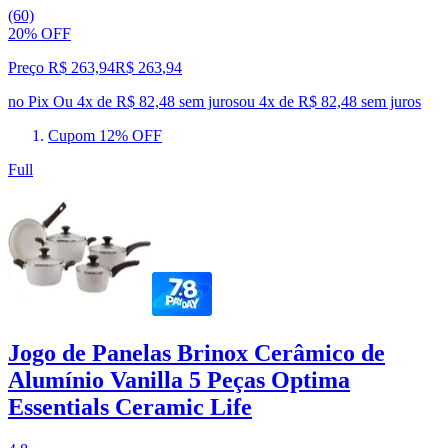
(60)
20% OFF
Preço R$ 263,94
R$
263
,
94
no Pix
Ou 4x de R$ 82,48 sem juros
ou
4
x de
R$ 82,48
sem juros
Cupom 12% OFF
Full
Jogo de Panelas Brinox Cerâmico de
Alumínio Vanilla 5 Peças Optima
Essentials Ceramic Life