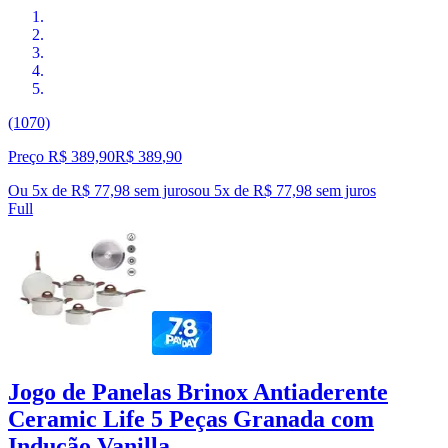
(1070)
Preço R$ 389,90
R$
389
,
90
Ou 5x de R$ 77,98 sem juros
ou
5
x de
R$ 77,98
sem juros
Full
Jogo de Panelas Brinox Antiaderente
Ceramic Life 5 Peças Granada com
Indução Vanilla