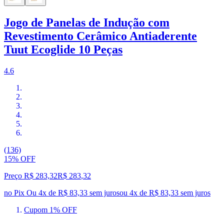
Jogo de Panelas de Indução com
Revestimento Cerâmico Antiaderente
Tuut Ecoglide 10 Peças
4.6
(136)
15% OFF
Preço R$ 283,32
R$
283
,
32
no Pix
Ou 4x de R$ 83,33 sem juros
ou
4
x de
R$ 83,33
sem juros
Cupom 1% OFF