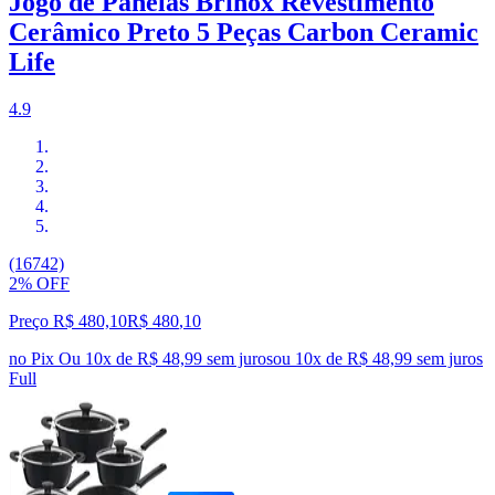
Jogo de Panelas Brinox Revestimento
Cerâmico Preto 5 Peças Carbon Ceramic
Life
4.9
(16742)
2% OFF
Preço R$ 480,10
R$
480
,
10
no Pix
Ou 10x de R$ 48,99 sem juros
ou
10
x de
R$ 48,99
sem juros
Full