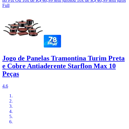
no Pix
Ou 10x de R$ 46,99 sem juros
ou
10
x de
R$ 46,99
sem juros
Full
Jogo de Panelas Tramontina Turim Preta
e Cobre Antiaderente Starflon Max 10
Peças
4.6