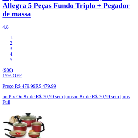
Allegra 5 Peças Fundo Triplo + Pegador
de massa
4.8
(986)
15% OFF
Preço R$ 479,99
R$
479
,
99
no Pix
Ou 8x de R$ 70,59 sem juros
ou
8
x de
R$ 70,59
sem juros
Full