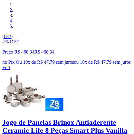
(682)
2% OFF
Preço R$ 468,34
R$
468
,
34
no Pix
Ou 10x de R$ 47,79 sem juros
ou
10
x de
R$ 47,79
sem juros
Full
Jogo de Panelas Brinox Antiaderente
Ceramic Life 8 Peças Smart Plus Vanilla