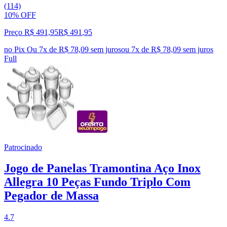
(114)
10% OFF
Preço R$ 491,95
R$
491
,
95
no Pix
Ou 7x de R$ 78,09 sem juros
ou
7
x de
R$ 78,09
sem juros
Full
Patrocinado
Jogo de Panelas Tramontina Aço Inox
Allegra 10 Peças Fundo Triplo Com
Pegador de Massa
4.7