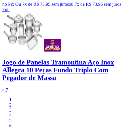
no Pix
Ou 7x de R$ 73,95 sem juros
ou
7
x de
R$ 73,95
sem juros
Full
Jogo de Panelas Tramontina Aço Inox
Allegra 10 Peças Fundo Triplo Com
Pegador de Massa
4.7