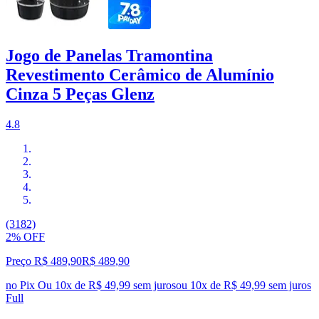
Jogo de Panelas Tramontina
Revestimento Cerâmico de Alumínio
Cinza 5 Peças Glenz
4.8
(3182)
2% OFF
Preço R$ 489,90
R$
489
,
90
no Pix
Ou 10x de R$ 49,99 sem juros
ou
10
x de
R$ 49,99
sem juros
Full