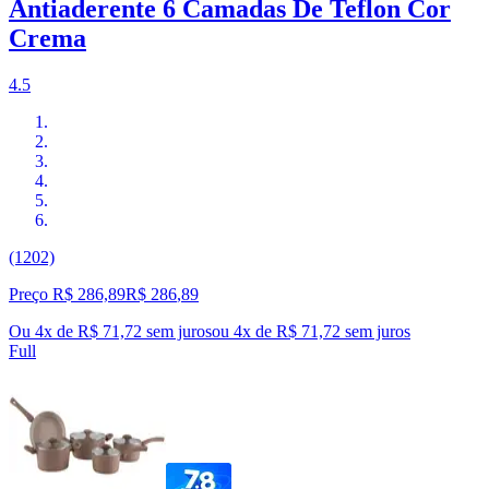
Antiaderente 6 Camadas De Teflon Cor
Crema
4.5
(1202)
Preço R$ 286,89
R$
286
,
89
Ou 4x de R$ 71,72 sem juros
ou
4
x de
R$ 71,72
sem juros
Full