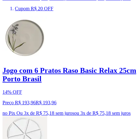
Cupom R$ 20 OFF
Jogo com 6 Pratos Raso Basic Relax 25cm
Porto Brasil
14% OFF
Preço R$ 193,96
R$
193
,
96
no Pix
Ou 3x de R$ 75,18 sem juros
ou
3
x de
R$ 75,18
sem juros