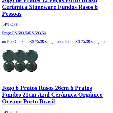
Jogo de Pratos 12 Peças Porto Brasil
Cerâmica Stoneware Fundos Rasos 6
Pessoas
14% OFF
Preço R$ 583,54
R$
583
,
54
no Pix
Ou 9x de R$ 75,39 sem juros
ou
9
x de
R$ 75,39
sem juros
Jogo 6 Pratos Rasos 26cm 6 Pratos
Fundos 21cm Azul Cerâmica Orgânico
Oceano Porto Brasil
14% OFF