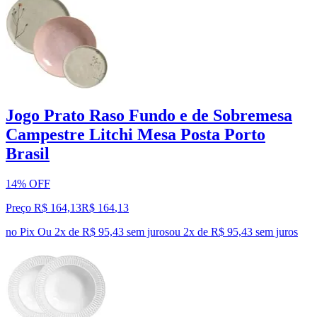
Jogo Prato Raso Fundo e de Sobremesa
Campestre Litchi Mesa Posta Porto
Brasil
14% OFF
Preço R$ 164,13
R$
164
,
13
no Pix
Ou 2x de R$ 95,43 sem juros
ou
2
x de
R$ 95,43
sem juros