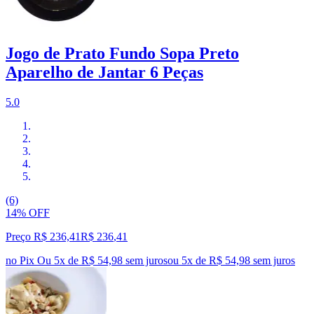
Jogo de Prato Fundo Sopa Preto
Aparelho de Jantar 6 Peças
5.0
(6)
14% OFF
Preço R$ 236,41
R$
236
,
41
no Pix
Ou 5x de R$ 54,98 sem juros
ou
5
x de
R$ 54,98
sem juros