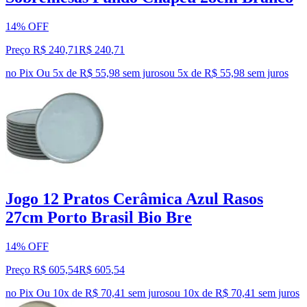
14% OFF
Preço R$ 240,71
R$
240
,
71
no Pix
Ou 5x de R$ 55,98 sem juros
ou
5
x de
R$ 55,98
sem juros
Jogo 12 Pratos Cerâmica Azul Rasos
27cm Porto Brasil Bio Bre
14% OFF
Preço R$ 605,54
R$
605
,
54
no Pix
Ou 10x de R$ 70,41 sem juros
ou
10
x de
R$ 70,41
sem juros