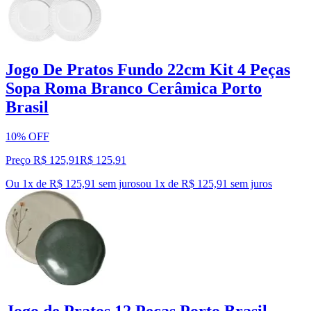
Jogo De Pratos Fundo 22cm Kit 4 Peças
Sopa Roma Branco Cerâmica Porto
Brasil
10% OFF
Preço R$ 125,91
R$
125
,
91
Ou 1x de R$ 125,91 sem juros
ou
1
x de
R$ 125,91
sem juros