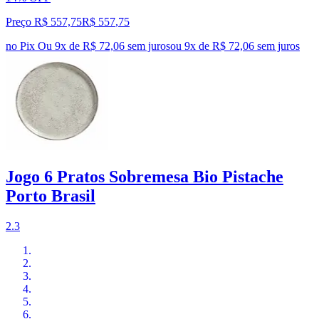
Preço R$ 557,75
R$
557
,
75
no Pix
Ou 9x de R$ 72,06 sem juros
ou
9
x de
R$ 72,06
sem juros
Jogo 6 Pratos Sobremesa Bio Pistache
Porto Brasil
2.3