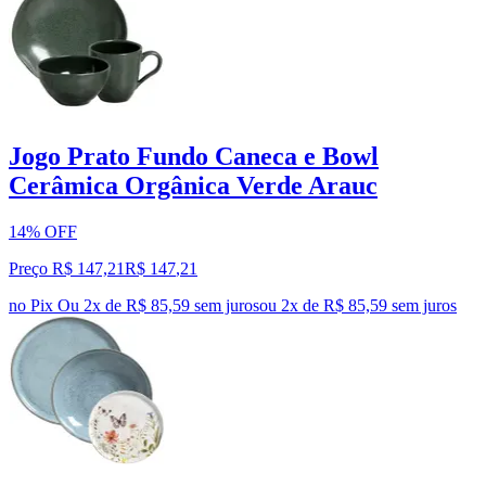
Jogo Prato Fundo Caneca e Bowl
Cerâmica Orgânica Verde Arauc
14% OFF
Preço R$ 147,21
R$
147
,
21
no Pix
Ou 2x de R$ 85,59 sem juros
ou
2
x de
R$ 85,59
sem juros