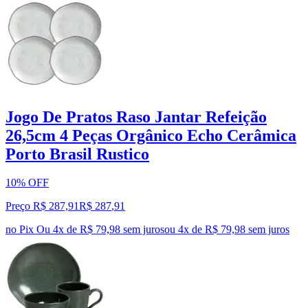
Jogo De Pratos Raso Jantar Refeição
26,5cm 4 Peças Orgânico Echo Cerâmica
Porto Brasil Rustico
10% OFF
Preço R$ 287,91
R$
287
,
91
no Pix
Ou 4x de R$ 79,98 sem juros
ou
4
x de
R$ 79,98
sem juros