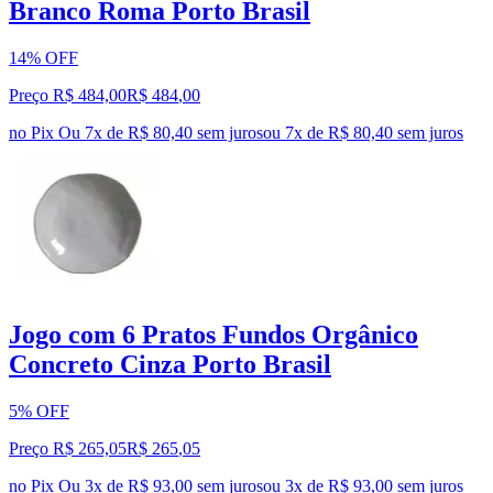
Branco Roma Porto Brasil
14% OFF
Preço R$ 484,00
R$
484
,
00
no Pix
Ou 7x de R$ 80,40 sem juros
ou
7
x de
R$ 80,40
sem juros
Jogo com 6 Pratos Fundos Orgânico
Concreto Cinza Porto Brasil
5% OFF
Preço R$ 265,05
R$
265
,
05
no Pix
Ou 3x de R$ 93,00 sem juros
ou
3
x de
R$ 93,00
sem juros