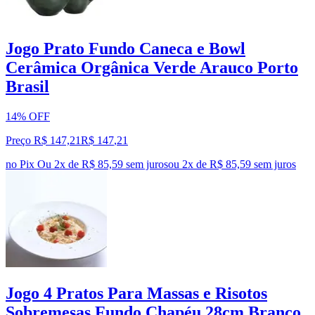
Jogo Prato Fundo Caneca e Bowl
Cerâmica Orgânica Verde Arauco Porto
Brasil
14% OFF
Preço R$ 147,21
R$
147
,
21
no Pix
Ou 2x de R$ 85,59 sem juros
ou
2
x de
R$ 85,59
sem juros
Jogo 4 Pratos Para Massas e Risotos
Sobremesas Fundo Chapéu 28cm Branco