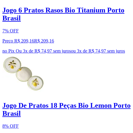
Jogo 6 Pratos Rasos Bio Titanium Porto
Brasil
7% OFF
Preço R$ 209,16
R$
209
,
16
no Pix
Ou 3x de R$ 74,97 sem juros
ou
3
x de
R$ 74,97
sem juros
Jogo De Pratos 18 Peças Bio Lemon Porto
Brasil
8% OFF