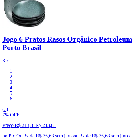
Jogo 6 Pratos Rasos Orgânico Petroleum
Porto Brasil
3.7
(3)
7% OFF
Preço R$ 213,81
R$
213
,
81
no Pix
Ou 3x de R$ 76,63 sem juros
ou
3
x de
R$ 76,63
sem juros