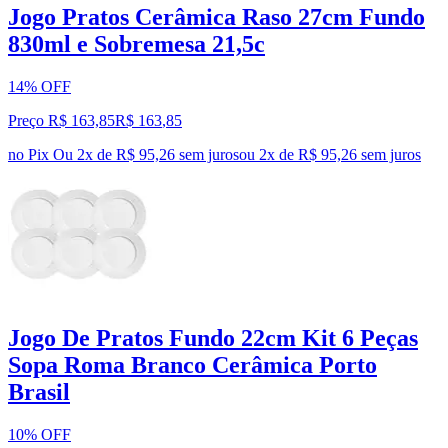
Jogo Pratos Cerâmica Raso 27cm Fundo
830ml e Sobremesa 21,5c
14% OFF
Preço R$ 163,85
R$
163
,
85
no Pix
Ou 2x de R$ 95,26 sem juros
ou
2
x de
R$ 95,26
sem juros
Jogo De Pratos Fundo 22cm Kit 6 Peças
Sopa Roma Branco Cerâmica Porto
Brasil
10% OFF