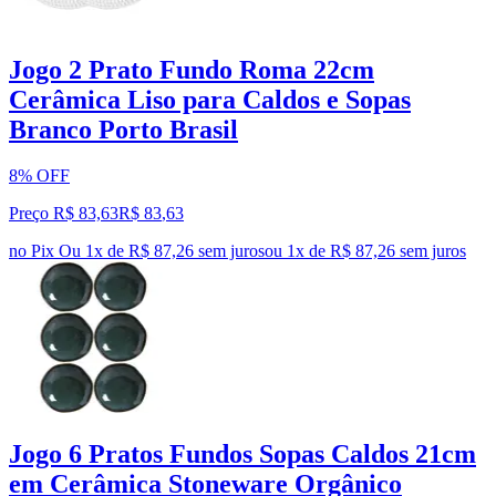
Jogo 2 Prato Fundo Roma 22cm
Cerâmica Liso para Caldos e Sopas
Branco Porto Brasil
8% OFF
Preço R$ 83,63
R$
83
,
63
no Pix
Ou 1x de R$ 87,26 sem juros
ou
1
x de
R$ 87,26
sem juros
Jogo 6 Pratos Fundos Sopas Caldos 21cm
em Cerâmica Stoneware Orgânico