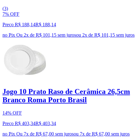
(3)
7% OFF
Preço R$ 188,14
R$
188
,
14
no Pix
Ou 2x de R$ 101,15 sem juros
ou
2
x de
R$ 101,15
sem juros
Jogo 10 Prato Raso de Cerâmica 26,5cm
Branco Roma Porto Brasil
14% OFF
Preço R$ 403,34
R$
403
,
34
no Pix
Ou 7x de R$ 67,00 sem juros
ou
7
x de
R$ 67,00
sem juros