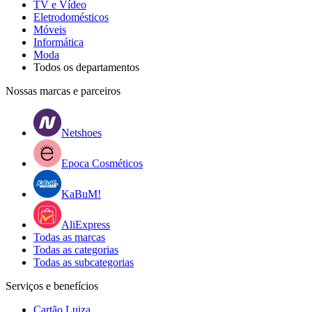
TV e Vídeo
Eletrodomésticos
Móveis
Informática
Moda
Todos os departamentos
Nossas marcas e parceiros
Netshoes
Epoca Cosméticos
KaBuM!
AliExpress
Todas as marcas
Todas as categorias
Todas as subcategorias
Serviços e benefícios
Cartão Luiza