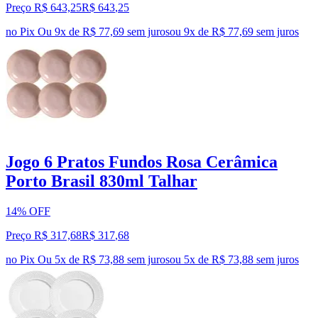
Preço R$ 643,25
R$
643
,
25
no Pix
Ou 9x de R$ 77,69 sem juros
ou
9
x de
R$ 77,69
sem juros
Jogo 6 Pratos Fundos Rosa Cerâmica
Porto Brasil 830ml Talhar
14% OFF
Preço R$ 317,68
R$
317
,
68
no Pix
Ou 5x de R$ 73,88 sem juros
ou
5
x de
R$ 73,88
sem juros