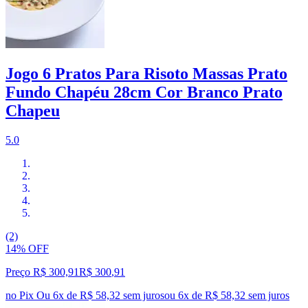
Jogo 6 Pratos Para Risoto Massas Prato
Fundo Chapéu 28cm Cor Branco Prato
Chapeu
5.0
(2)
14% OFF
Preço R$ 300,91
R$
300
,
91
no Pix
Ou 6x de R$ 58,32 sem juros
ou
6
x de
R$ 58,32
sem juros