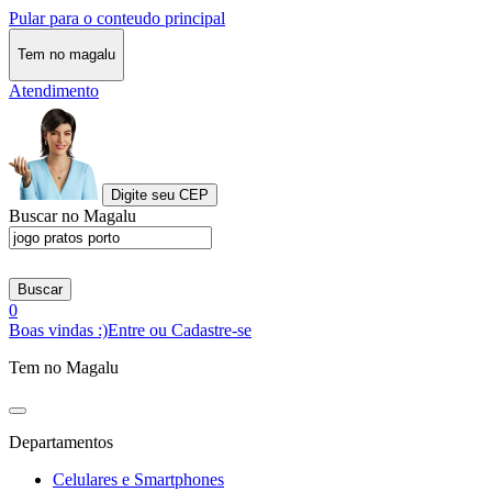
Pular para o conteudo principal
Tem no magalu
Atendimento
Digite seu CEP
Buscar no Magalu
Buscar
0
Boas vindas :)
Entre ou Cadastre-se
Tem no Magalu
Departamentos
Celulares e Smartphones