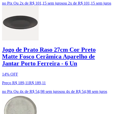
no Pix
Ou 2x de R$ 101,15 sem juros
ou
2
x de
R$ 101,15
sem juros
Jogo de Prato Raso 27cm Cor Preto
Matte Fosco Cerâmica Aparelho de
Jantar Porto Ferreira - 6 Un
14% OFF
Preço R$ 189,11
R$
189
,
11
no Pix
Ou 4x de R$ 54,98 sem juros
ou
4
x de
R$ 54,98
sem juros