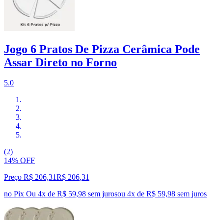
Jogo 6 Pratos De Pizza Cerâmica Pode
Assar Direto no Forno
5.0
(2)
14% OFF
Preço R$ 206,31
R$
206
,
31
no Pix
Ou 4x de R$ 59,98 sem juros
ou
4
x de
R$ 59,98
sem juros