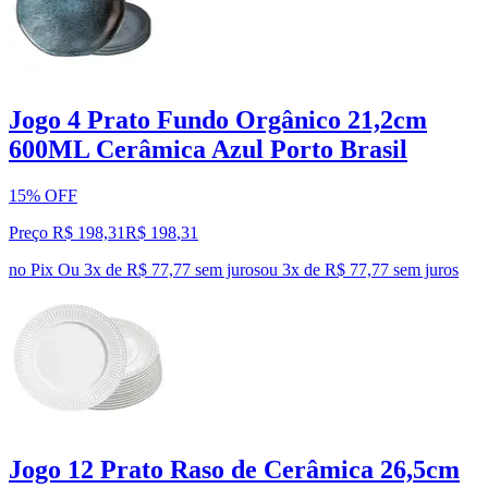
Jogo 4 Prato Fundo Orgânico 21,2cm
600ML Cerâmica Azul Porto Brasil
15% OFF
Preço R$ 198,31
R$
198
,
31
no Pix
Ou 3x de R$ 77,77 sem juros
ou
3
x de
R$ 77,77
sem juros
Jogo 12 Prato Raso de Cerâmica 26,5cm