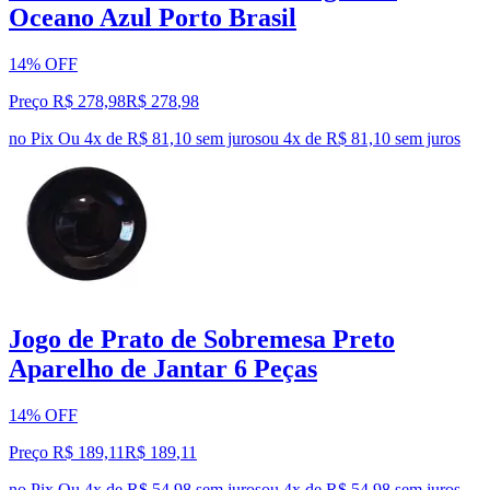
Oceano Azul Porto Brasil
14% OFF
Preço R$ 278,98
R$
278
,
98
no Pix
Ou 4x de R$ 81,10 sem juros
ou
4
x de
R$ 81,10
sem juros
Jogo de Prato de Sobremesa Preto
Aparelho de Jantar 6 Peças
14% OFF
Preço R$ 189,11
R$
189
,
11
no Pix
Ou 4x de R$ 54,98 sem juros
ou
4
x de
R$ 54,98
sem juros