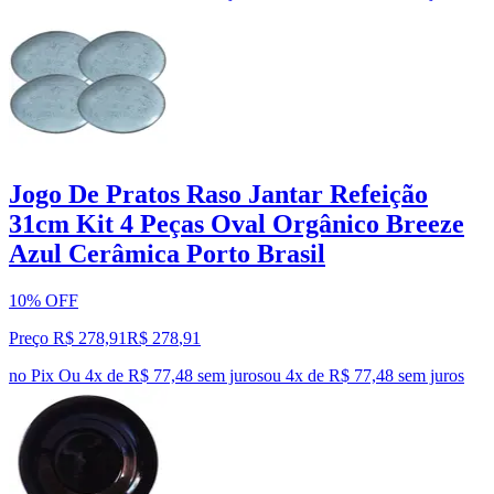
Jogo De Pratos Raso Jantar Refeição
31cm Kit 4 Peças Oval Orgânico Breeze
Azul Cerâmica Porto Brasil
10% OFF
Preço R$ 278,91
R$
278
,
91
no Pix
Ou 4x de R$ 77,48 sem juros
ou
4
x de
R$ 77,48
sem juros