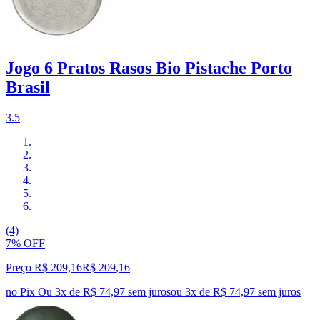
Jogo 6 Pratos Rasos Bio Pistache Porto
Brasil
3.5
(4)
7% OFF
Preço R$ 209,16
R$
209
,
16
no Pix
Ou 3x de R$ 74,97 sem juros
ou
3
x de
R$ 74,97
sem juros