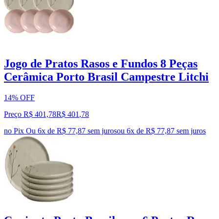
Jogo de Pratos Rasos e Fundos 8 Peças
Cerâmica Porto Brasil Campestre Litchi
14% OFF
Preço R$ 401,78
R$
401
,
78
no Pix
Ou 6x de R$ 77,87 sem juros
ou
6
x de
R$ 77,87
sem juros