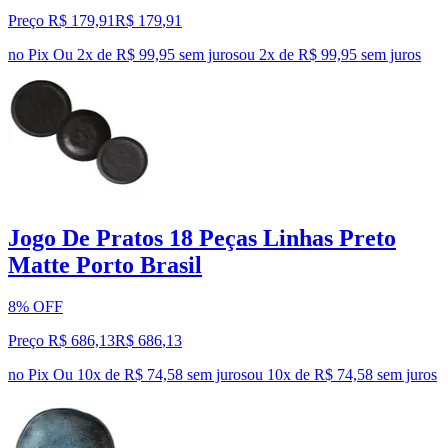
Preço R$ 179,91
R$
179
,
91
no Pix
Ou 2x de R$ 99,95 sem juros
ou
2
x de
R$ 99,95
sem juros
Jogo De Pratos 18 Peças Linhas Preto
Matte Porto Brasil
8% OFF
Preço R$ 686,13
R$
686
,
13
no Pix
Ou 10x de R$ 74,58 sem juros
ou
10
x de
R$ 74,58
sem juros