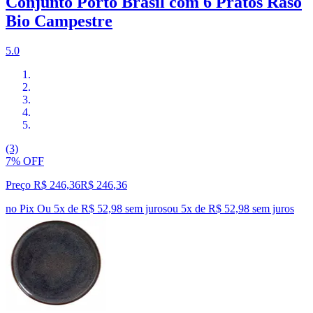
Conjunto Porto Brasil com 6 Pratos Raso
Bio Campestre
5.0
(3)
7% OFF
Preço R$ 246,36
R$
246
,
36
no Pix
Ou 5x de R$ 52,98 sem juros
ou
5
x de
R$ 52,98
sem juros