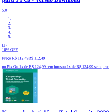
5.0
(2)
10% OFF
Preço R$ 112,49
R$
112
,
49
no Pix
Ou 1x de R$ 124,99 sem juros
ou
1
x de
R$ 124,99
sem juros