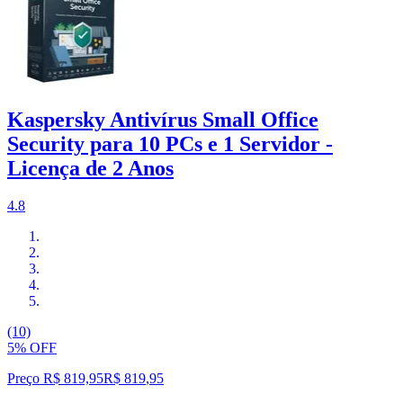
Kaspersky Antivírus Small Office
Security para 10 PCs e 1 Servidor -
Licença de 2 Anos
4.8
(10)
5% OFF
Preço R$ 819,95
R$
819
,
95