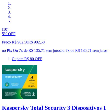
(10)
5% OFF
Preço R$ 902,50
R$
902
,
50
no Pix
Ou 7x de R$ 135,71 sem juros
ou
7
x de
R$ 135,71
sem juros
Cupom R$ 80 OFF
Kaspersky Total Security 3 Dispositivos 1