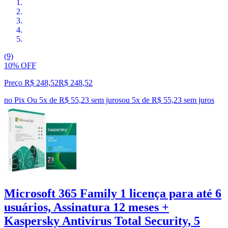
(9)
10% OFF
Preço R$ 248,52
R$
248
,
52
no Pix
Ou 5x de R$ 55,23 sem juros
ou
5
x de
R$ 55,23
sem juros
Microsoft 365 Family 1 licença para até 6
usuários, Assinatura 12 meses +
Kaspersky Antivírus Total Security, 5