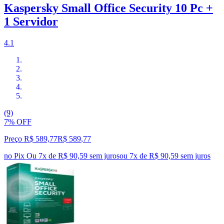
Kaspersky Small Office Security 10 Pc +
1 Servidor
4.1
(9)
7% OFF
Preço R$ 589,77
R$
589
,
77
no Pix
Ou 7x de R$ 90,59 sem juros
ou
7
x de
R$ 90,59
sem juros