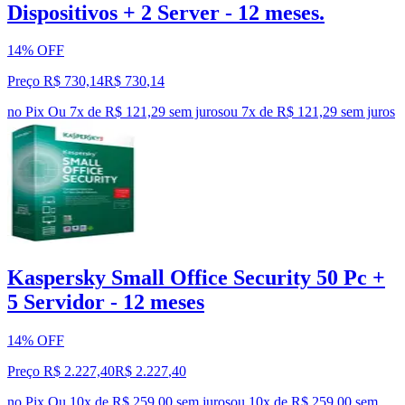
Dispositivos + 2 Server - 12 meses.
14% OFF
Preço R$ 730,14
R$
730
,
14
no Pix
Ou 7x de R$ 121,29 sem juros
ou
7
x de
R$ 121,29
sem juros
Kaspersky Small Office Security 50 Pc +
5 Servidor - 12 meses
14% OFF
Preço R$ 2.227,40
R$
2.227
,
40
no Pix
Ou 10x de R$ 259,00 sem juros
ou
10
x de
R$ 259,00
sem