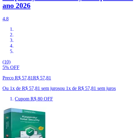
ano 2026
4.8
(10)
5% OFF
Preço R$ 57,81
R$
57
,
81
Ou 1x de R$ 57,81 sem juros
ou
1
x de
R$ 57,81
sem juros
Cupom R$ 80 OFF