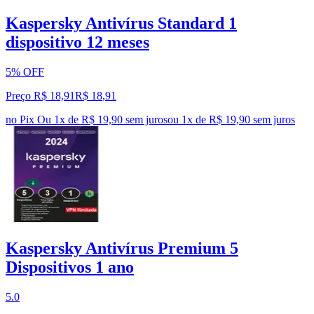
Kaspersky Antivírus Standard 1
dispositivo 12 meses
5% OFF
Preço R$ 18,91
R$
18
,
91
no Pix
Ou 1x de R$ 19,90 sem juros
ou
1
x de
R$ 19,90
sem juros
Kaspersky Antivírus Premium 5
Dispositivos 1 ano
5.0