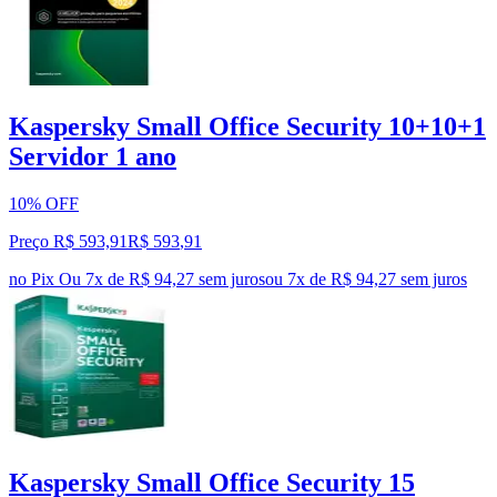
Kaspersky Small Office Security 10+10+1
Servidor 1 ano
10% OFF
Preço R$ 593,91
R$
593
,
91
no Pix
Ou 7x de R$ 94,27 sem juros
ou
7
x de
R$ 94,27
sem juros
Kaspersky Small Office Security 15