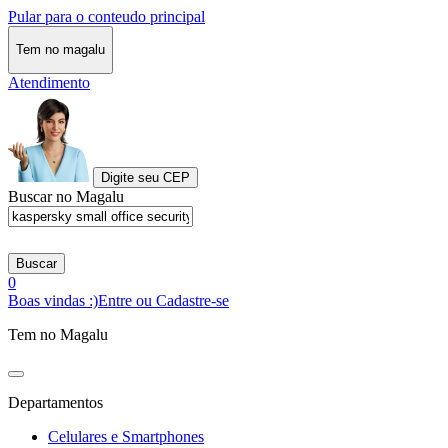
Pular para o conteudo principal
Tem no magalu
Atendimento
Digite seu CEP
Buscar no Magalu
Buscar
0
Boas vindas :)
Entre ou Cadastre-se
Tem no Magalu
Departamentos
Celulares e Smartphones