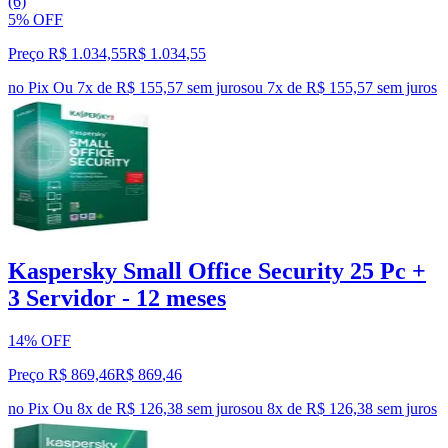
(6)
5% OFF
Preço R$ 1.034,55
R$
1.034
,
55
no Pix
Ou 7x de R$ 155,57 sem juros
ou
7
x de
R$ 155,57
sem juros
Kaspersky Small Office Security 25 Pc +
3 Servidor - 12 meses
14% OFF
Preço R$ 869,46
R$
869
,
46
no Pix
Ou 8x de R$ 126,38 sem juros
ou
8
x de
R$ 126,38
sem juros