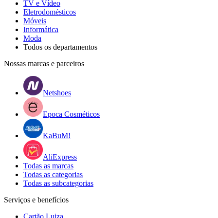
TV e Vídeo
Eletrodomésticos
Móveis
Informática
Moda
Todos os departamentos
Nossas marcas e parceiros
Netshoes
Epoca Cosméticos
KaBuM!
AliExpress
Todas as marcas
Todas as categorias
Todas as subcategorias
Serviços e benefícios
Cartão Luiza