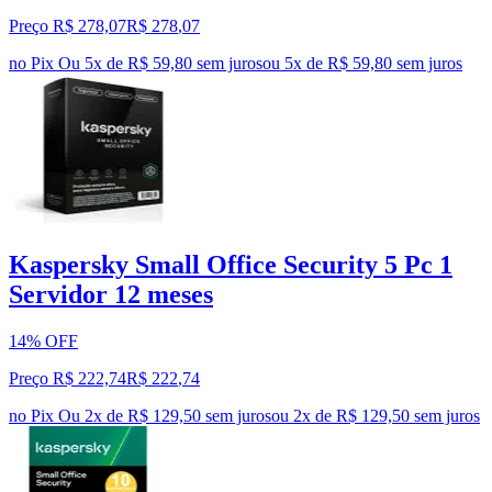
Preço R$ 278,07
R$
278
,
07
no Pix
Ou 5x de R$ 59,80 sem juros
ou
5
x de
R$ 59,80
sem juros
Kaspersky Small Office Security 5 Pc 1
Servidor 12 meses
14% OFF
Preço R$ 222,74
R$
222
,
74
no Pix
Ou 2x de R$ 129,50 sem juros
ou
2
x de
R$ 129,50
sem juros