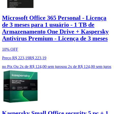
Microsoft Office 365 Personal - Licença
de 3 meses para 1 usuário - 1 TB de
Armazenamento One Drive + Kaspersky
Antivírus Premium - Licença de 3 meses
10% OFF
Preço R$ 223,19
R$
223
,
19
no Pix
Ou 2x de R$ 124,00 sem juros
ou
2
x de
R$ 124,00
sem juros
Kaspersky Small Office security 5 pc + 1