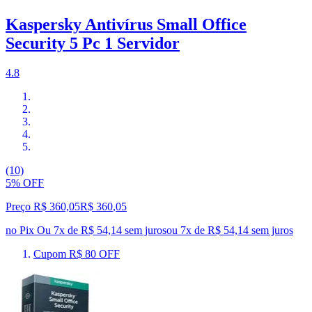
Kaspersky Antivírus Small Office
Security 5 Pc 1 Servidor
4.8
(10)
5% OFF
Preço R$ 360,05
R$
360
,
05
no Pix
Ou 7x de R$ 54,14 sem juros
ou
7
x de
R$ 54,14
sem juros
Cupom R$ 80 OFF