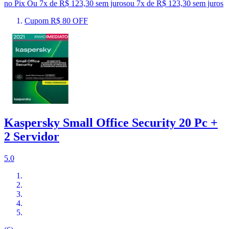
no Pix
Ou 7x de R$ 123,30 sem juros
ou
7
x de
R$ 123,30
sem juros
Cupom R$ 80 OFF
Kaspersky Small Office Security 20 Pc +
2 Servidor
5.0