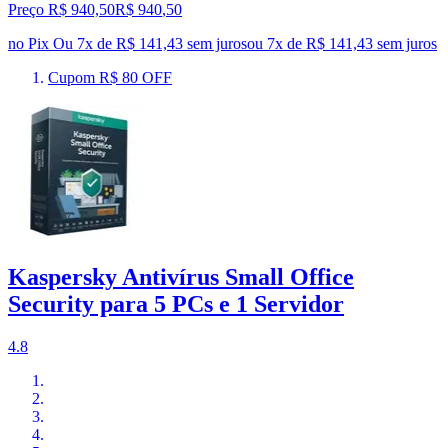
Preço R$ 940,50
R$
940
,
50
no Pix
Ou 7x de R$ 141,43 sem juros
ou
7
x de
R$ 141,43
sem juros
Cupom R$ 80 OFF
Kaspersky Antivírus Small Office
Security para 5 PCs e 1 Servidor
4.8