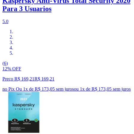
Kaspersky Anti-Virus Total Security 2020
Para 3 Usuarios
5.0
(6)
12% OFF
Preço R$ 169,21
R$
169
,
21
no Pix
Ou 1x de R$ 173,05 sem juros
ou
1
x de
R$ 173,05
sem juros