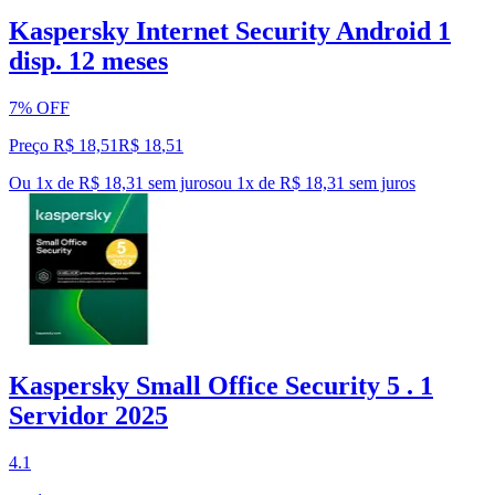
Kaspersky Internet Security Android 1
disp. 12 meses
7% OFF
Preço R$ 18,51
R$
18
,
51
Ou 1x de R$ 18,31 sem juros
ou
1
x de
R$ 18,31
sem juros
Kaspersky Small Office Security 5 . 1
Servidor 2025
4.1