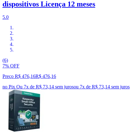
dispositivos Licença 12 meses
5.0
(6)
7% OFF
Preço R$ 476,16
R$
476
,
16
no Pix
Ou 7x de R$ 73,14 sem juros
ou
7
x de
R$ 73,14
sem juros