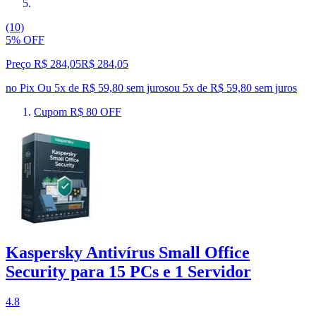
(10)
5% OFF
Preço R$ 284,05
R$
284
,
05
no Pix
Ou 5x de R$ 59,80 sem juros
ou
5
x de
R$ 59,80
sem juros
Cupom R$ 80 OFF
Kaspersky Antivírus Small Office
Security para 15 PCs e 1 Servidor
4.8