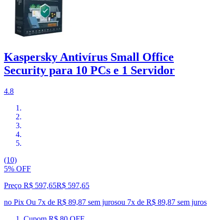
Kaspersky Antivírus Small Office
Security para 10 PCs e 1 Servidor
4.8
(10)
5% OFF
Preço R$ 597,65
R$
597
,
65
no Pix
Ou 7x de R$ 89,87 sem juros
ou
7
x de
R$ 89,87
sem juros
Cupom R$ 80 OFF