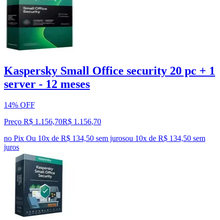
Kaspersky Small Office security 20 pc + 1
server - 12 meses
14% OFF
Preço R$ 1.156,70
R$
1.156
,
70
no Pix
Ou 10x de R$ 134,50 sem juros
ou
10
x de
R$ 134,50
sem
juros