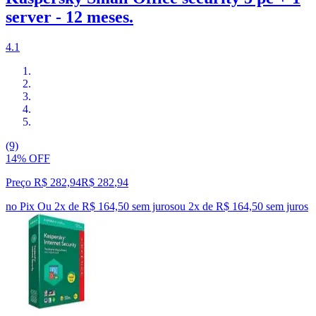
server - 12 meses.
4.1
(9)
14% OFF
Preço R$ 282,94
R$
282
,
94
no Pix
Ou 2x de R$ 164,50 sem juros
ou
2
x de
R$ 164,50
sem juros