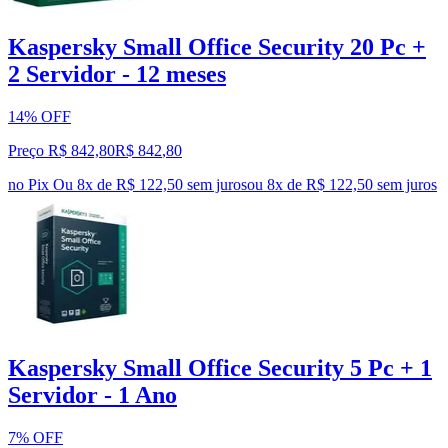
Kaspersky Small Office Security 20 Pc +
2 Servidor - 12 meses
14% OFF
Preço R$ 842,80
R$
842
,
80
no Pix
Ou 8x de R$ 122,50 sem juros
ou
8
x de
R$ 122,50
sem juros
Kaspersky Small Office Security 5 Pc + 1
Servidor - 1 Ano
7% OFF