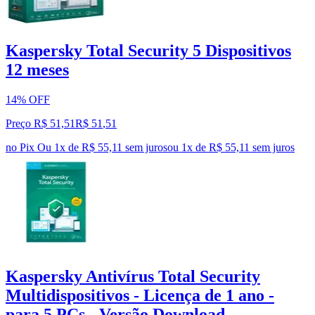
Kaspersky Total Security 5 Dispositivos
12 meses
14% OFF
Preço R$ 51,51
R$
51
,
51
no Pix
Ou 1x de R$ 55,11 sem juros
ou
1
x de
R$ 55,11
sem juros
Kaspersky Antivírus Total Security
Multidispositivos - Licença de 1 ano -
para 5 PCs - Versão Download