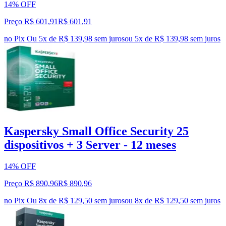
14% OFF
Preço R$ 601,91
R$
601
,
91
no Pix
Ou 5x de R$ 139,98 sem juros
ou
5
x de
R$ 139,98
sem juros
Kaspersky Small Office Security 25
dispositivos + 3 Server - 12 meses
14% OFF
Preço R$ 890,96
R$
890
,
96
no Pix
Ou 8x de R$ 129,50 sem juros
ou
8
x de
R$ 129,50
sem juros