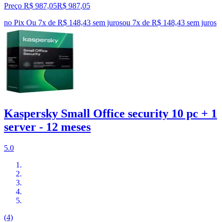
Preço R$ 987,05
R$
987
,
05
no Pix
Ou 7x de R$ 148,43 sem juros
ou
7
x de
R$ 148,43
sem juros
Kaspersky Small Office security 10 pc + 1
server - 12 meses
5.0
(4)