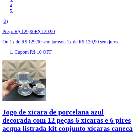
(2)
Preço R$ 129,90
R$
129
,
90
Ou 1x de R$ 129,90 sem juros
ou
1
x de
R$ 129,90
sem juros
Cupom R$ 10 OFF
Jogo de xícara de porcelana azul
decorada com 12 peças 6 xícaras e 6 pires
acqua listrada kit conjunto xícaras caneca