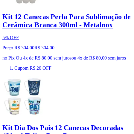
Kit 12 Canecas Perla Para Sublimação de
Cerâmica Branca 300ml - Metalnox
5% OFF
Preço R$ 304,00
R$
304
,
00
no Pix
Ou 4x de R$ 80,00 sem juros
ou
4
x de
R$ 80,00
sem juros
Cupom R$ 20 OFF
Kit Dia Dos Pais 12 Canecas Decoradas