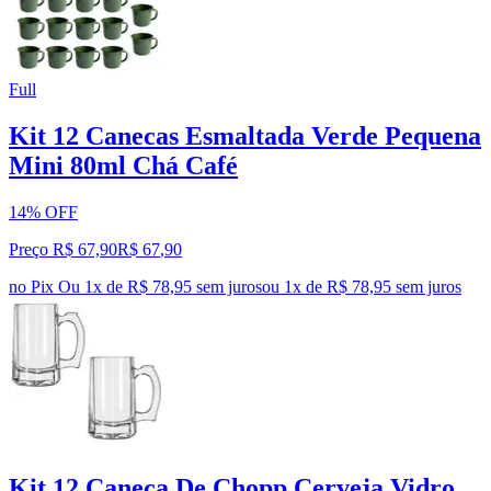
Full
Kit 12 Canecas Esmaltada Verde Pequena
Mini 80ml Chá Café
14% OFF
Preço R$ 67,90
R$
67
,
90
no Pix
Ou 1x de R$ 78,95 sem juros
ou
1
x de
R$ 78,95
sem juros
Kit 12 Caneca De Chopp Cerveja Vidro