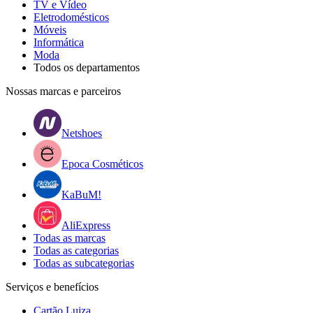
TV e Vídeo
Eletrodomésticos
Móveis
Informática
Moda
Todos os departamentos
Nossas marcas e parceiros
Netshoes
Epoca Cosméticos
KaBuM!
AliExpress
Todas as marcas
Todas as categorias
Todas as subcategorias
Serviços e benefícios
Cartão Luiza