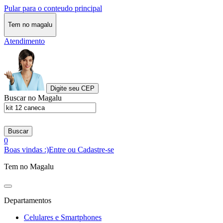
Pular para o conteudo principal
Tem no magalu
Atendimento
Digite seu CEP
Buscar no Magalu
Buscar
0
Boas vindas :)
Entre ou Cadastre-se
Tem no Magalu
Departamentos
Celulares e Smartphones