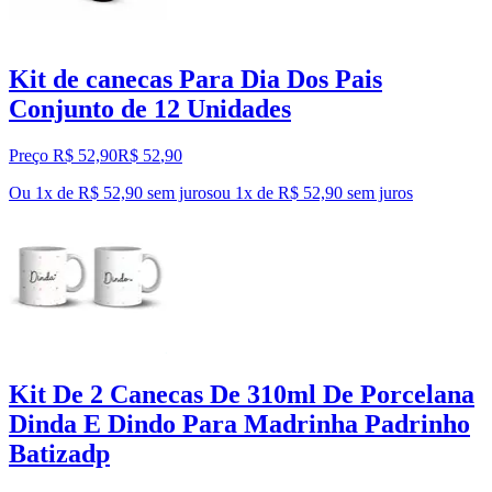
Kit de canecas Para Dia Dos Pais
Conjunto de 12 Unidades
Preço R$ 52,90
R$
52
,
90
Ou 1x de R$ 52,90 sem juros
ou
1
x de
R$ 52,90
sem juros
Kit De 2 Canecas De 310ml De Porcelana
Dinda E Dindo Para Madrinha Padrinho
Batizadp