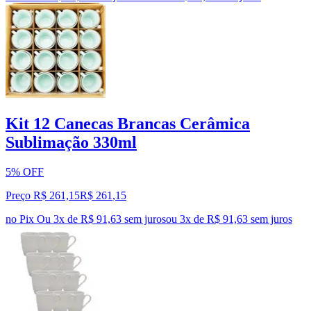
Kit 12 Canecas Brancas Cerâmica
Sublimação 330ml
5% OFF
Preço R$ 261,15
R$
261
,
15
no Pix
Ou 3x de R$ 91,63 sem juros
ou
3
x de
R$ 91,63
sem juros