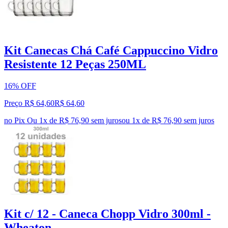
Kit Canecas Chá Café Cappuccino Vidro
Resistente 12 Peças 250ML
16% OFF
Preço R$ 64,60
R$
64
,
60
no Pix
Ou 1x de R$ 76,90 sem juros
ou
1
x de
R$ 76,90
sem juros
Kit c/ 12 - Caneca Chopp Vidro 300ml -
Wheaton