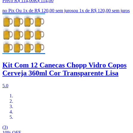
Preço R$ 114,00
R$
114
,
00
no Pix
Ou 1x de R$ 120,00 sem juros
ou
1
x de
R$ 120,00
sem juros
Kit Com 12 Canecas Chopp Vidro Copos
Cerveja 360ml Cor Transparente Lisa
5.0
(3)
10% OFF