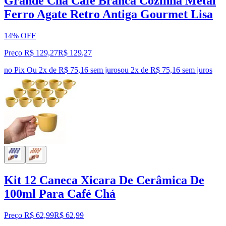
Grande Chá Café Branca Cozinha Metal
Ferro Agate Retro Antiga Gourmet Lisa
14% OFF
Preço R$ 129,27
R$
129
,
27
no Pix
Ou 2x de R$ 75,16 sem juros
ou
2
x de
R$ 75,16
sem juros
Kit 12 Caneca Xicara De Cerâmica De
100ml Para Café Chá
Preço R$ 62,99
R$
62
,
99