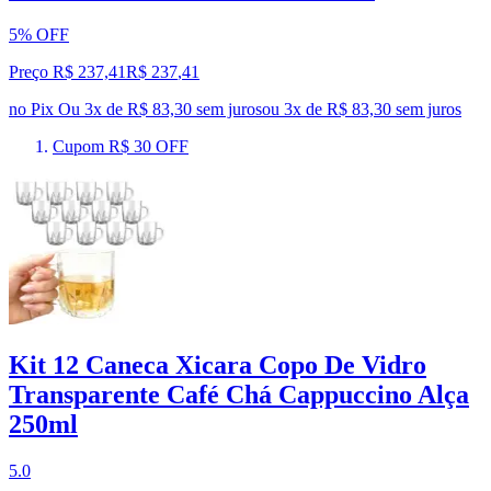
5% OFF
Preço R$ 237,41
R$
237
,
41
no Pix
Ou 3x de R$ 83,30 sem juros
ou
3
x de
R$ 83,30
sem juros
Cupom R$ 30 OFF
Kit 12 Caneca Xicara Copo De Vidro
Transparente Café Chá Cappuccino Alça
250ml
5.0