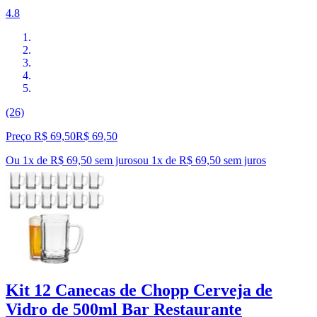
4.8
(26)
Preço R$ 69,50
R$
69
,
50
Ou 1x de R$ 69,50 sem juros
ou
1
x de
R$ 69,50
sem juros
Kit 12 Canecas de Chopp Cerveja de
Vidro de 500ml Bar Restaurante