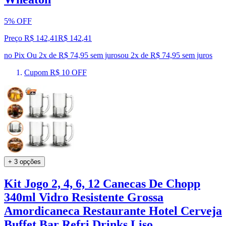
5% OFF
Preço R$ 142,41
R$
142
,
41
no Pix
Ou 2x de R$ 74,95 sem juros
ou
2
x de
R$ 74,95
sem juros
Cupom R$ 10 OFF
+ 3 opções
Kit Jogo 2, 4, 6, 12 Canecas De Chopp
340ml Vidro Resistente Grossa
Amordicaneca Restaurante Hotel Cerveja
Buffet Bar Refri Drinks Liso