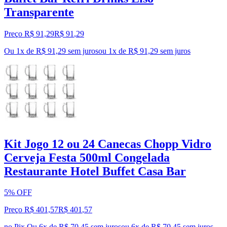
Transparente
Preço R$ 91,29
R$
91
,
29
Ou 1x de R$ 91,29 sem juros
ou
1
x de
R$ 91,29
sem juros
Kit Jogo 12 ou 24 Canecas Chopp Vidro
Cerveja Festa 500ml Congelada
Restaurante Hotel Buffet Casa Bar
5% OFF
Preço R$ 401,57
R$
401
,
57
no Pix
Ou 6x de R$ 70,45 sem juros
ou
6
x de
R$ 70,45
sem juros