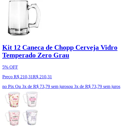
Kit 12 Caneca de Chopp Cerveja Vidro
Temperado Zero Grau
5% OFF
Preço R$ 210,31
R$
210
,
31
no Pix
Ou 3x de R$ 73,79 sem juros
ou
3
x de
R$ 73,79
sem juros