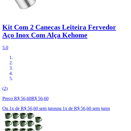
Kit Com 2 Canecas Leiteira Fervedor
Aço Inox Com Alça Kehome
5.0
(2)
Preço R$ 56,60
R$
56
,
60
Ou 1x de R$ 56,60 sem juros
ou
1
x de
R$ 56,60
sem juros