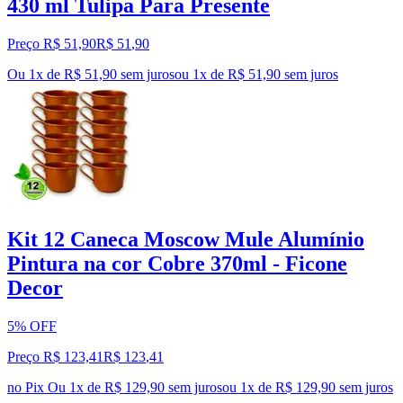
430 ml Tulipa Para Presente
Preço R$ 51,90
R$
51
,
90
Ou 1x de R$ 51,90 sem juros
ou
1
x de
R$ 51,90
sem juros
Kit 12 Caneca Moscow Mule Alumínio
Pintura na cor Cobre 370ml - Ficone
Decor
5% OFF
Preço R$ 123,41
R$
123
,
41
no Pix
Ou 1x de R$ 129,90 sem juros
ou
1
x de
R$ 129,90
sem juros