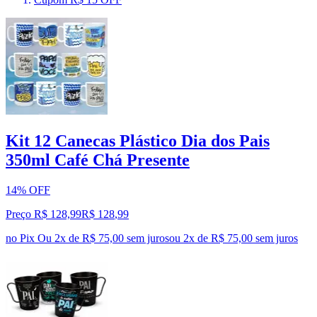
Kit 12 Canecas Plástico Dia dos Pais
350ml Café Chá Presente
14% OFF
Preço R$ 128,99
R$
128
,
99
no Pix
Ou 2x de R$ 75,00 sem juros
ou
2
x de
R$ 75,00
sem juros