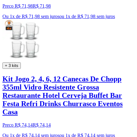
Preço R$ 71,98
R$
71
,
98
Ou 1x de R$ 71,98 sem juros
ou
1
x de
R$ 71,98
sem juros
+ 3 kits
Kit Jogo 2, 4, 6, 12 Canecas De Chopp
355ml Vidro Resistente Grossa
Restaurante Hotel Cerveja Buffet Bar
Festa Refri Drinks Churrasco Eventos
Casa
Preço R$ 74,14
R$
74
,
14
Ou 1x de R$ 74,14 sem juros
ou
1
x de
R$ 74,14
sem juros