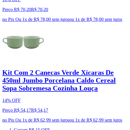
Preço R$ 70,20
R$
70
,
20
no Pix
Ou 1x de R$ 78,00 sem juros
ou
1
x de
R$ 78,00
sem juros
Kit Com 2 Canecas Verde Xícaras De
450ml Jumbo Porcelana Caldo Cereal
Sopa Sobremesa Cozinha Louça
14% OFF
Preço R$ 54,17
R$
54
,
17
no Pix
Ou 1x de R$ 62,99 sem juros
ou
1
x de
R$ 62,99
sem juros
Cupom R$ 15 OFF