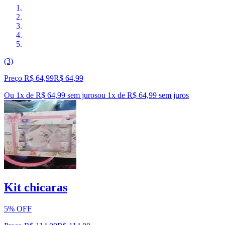
(3)
Preço R$ 64,99
R$
64
,
99
Ou 1x de R$ 64,99 sem juros
ou
1
x de
R$ 64,99
sem juros
Kit chicaras
5% OFF