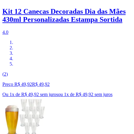
Kit 12 Canecas Decoradas Dia das Mães
430ml Personalizadas Estampa Sortida
4.0
(2)
Preço R$ 49,92
R$
49
,
92
Ou 1x de R$ 49,92 sem juros
ou
1
x de
R$ 49,92
sem juros