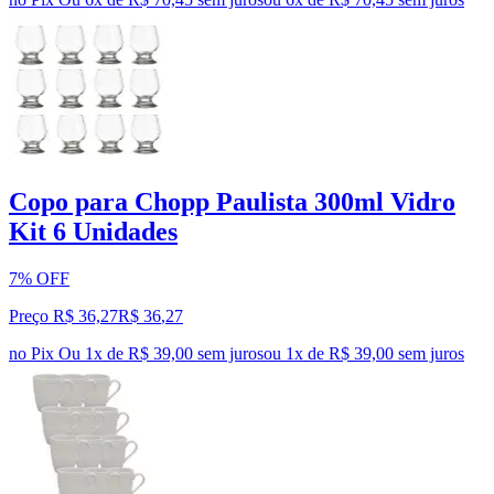
Copo para Chopp Paulista 300ml Vidro
Kit 6 Unidades
7% OFF
Preço R$ 36,27
R$
36
,
27
no Pix
Ou 1x de R$ 39,00 sem juros
ou
1
x de
R$ 39,00
sem juros