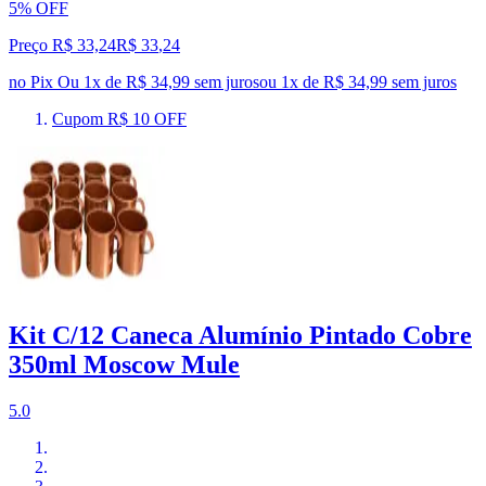
5% OFF
Preço R$ 33,24
R$
33
,
24
no Pix
Ou 1x de R$ 34,99 sem juros
ou
1
x de
R$ 34,99
sem juros
Cupom R$ 10 OFF
Kit C/12 Caneca Alumínio Pintado Cobre
350ml Moscow Mule
5.0