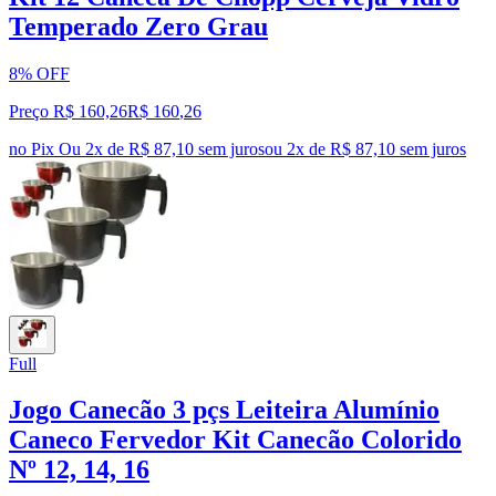
Temperado Zero Grau
8% OFF
Preço R$ 160,26
R$
160
,
26
no Pix
Ou 2x de R$ 87,10 sem juros
ou
2
x de
R$ 87,10
sem juros
Full
Jogo Canecão 3 pçs Leiteira Alumínio
Caneco Fervedor Kit Canecão Colorido
Nº 12, 14, 16