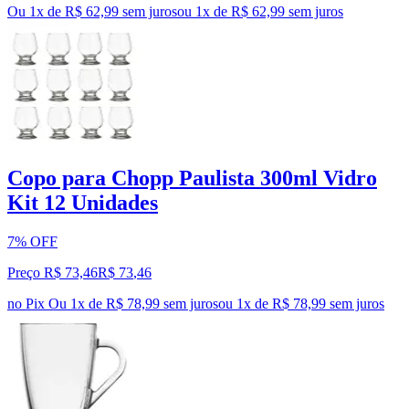
Ou 1x de R$ 62,99 sem juros
ou
1
x de
R$ 62,99
sem juros
Copo para Chopp Paulista 300ml Vidro
Kit 12 Unidades
7% OFF
Preço R$ 73,46
R$
73
,
46
no Pix
Ou 1x de R$ 78,99 sem juros
ou
1
x de
R$ 78,99
sem juros