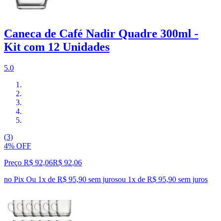
Caneca de Café Nadir Quadre 300ml -
Kit com 12 Unidades
5.0
(3)
4% OFF
Preço R$ 92,06
R$
92
,
06
no Pix
Ou 1x de R$ 95,90 sem juros
ou
1
x de
R$ 95,90
sem juros