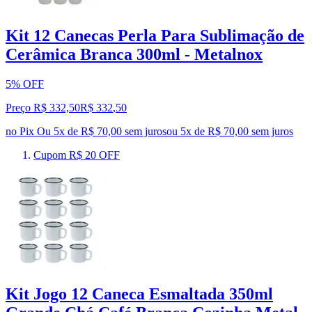
Kit 12 Canecas Perla Para Sublimação de
Cerâmica Branca 300ml - Metalnox
5% OFF
Preço R$ 332,50
R$
332
,
50
no Pix
Ou 5x de R$ 70,00 sem juros
ou
5
x de
R$ 70,00
sem juros
Cupom R$ 20 OFF
Kit Jogo 12 Caneca Esmaltada 350ml