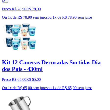
(21)
Preço R$ 78,90
R$
78
,
90
Ou 1x de R$ 78,90 sem juros
ou
1
x de
R$ 78,90
sem juros
Kit 12 Canecas Decoradas Sortidas Dia
dos Pais - 430ml
Preço R$ 65,00
R$
65
,
00
Ou 1x de R$ 65,00 sem juros
ou
1
x de
R$ 65,00
sem juros