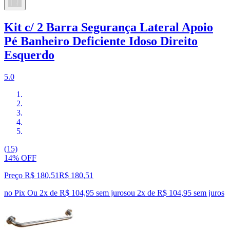
Kit c/ 2 Barra Segurança Lateral Apoio
Pé Banheiro Deficiente Idoso Direito
Esquerdo
5.0
(15)
14% OFF
Preço R$ 180,51
R$
180
,
51
no Pix
Ou 2x de R$ 104,95 sem juros
ou
2
x de
R$ 104,95
sem juros