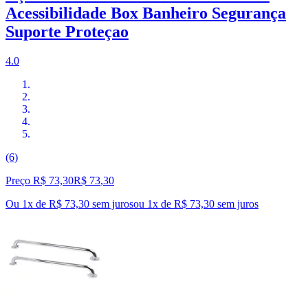
Acessibilidade Box Banheiro Segurança
Suporte Proteçao
4.0
(6)
Preço R$ 73,30
R$
73
,
30
Ou 1x de R$ 73,30 sem juros
ou
1
x de
R$ 73,30
sem juros