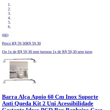
(66)
Preço R$ 59,30
R$
59
,
30
Ou 1x de R$ 59,30 sem juros
ou
1
x de
R$ 59,30
sem juros
Barra Alça Apoio 60 Cm Inox Suporte
Anti Queda Kit 2 Uni Acessibilidade
Gestante Idoso PCD Box Banheiro Casa