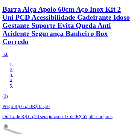
Barra Alça Apoio 60cm Aço Inox Kit 2
Uni PCD Acessibilidade Cadeirante Idoso
Gestante Suporte Evita Queda Anti
Acidente Segurança Banheiro Box
Corredo
5.0
(3)
Preço R$ 65,50
R$
65
,
50
Ou 1x de R$ 65,50 sem juros
ou
1
x de
R$ 65,50
sem juros