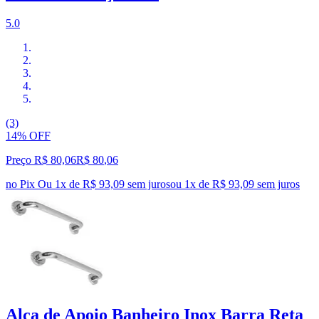
5.0
(3)
14% OFF
Preço R$ 80,06
R$
80
,
06
no Pix
Ou 1x de R$ 93,09 sem juros
ou
1
x de
R$ 93,09
sem juros
Alça de Apoio Banheiro Inox Barra Reta