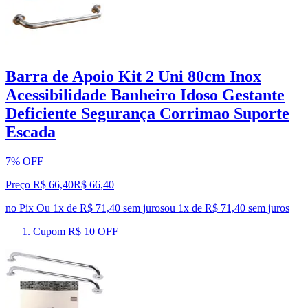
Barra de Apoio Kit 2 Uni 80cm Inox
Acessibilidade Banheiro Idoso Gestante
Deficiente Segurança Corrimao Suporte
Escada
7% OFF
Preço R$ 66,40
R$
66
,
40
no Pix
Ou 1x de R$ 71,40 sem juros
ou
1
x de
R$ 71,40
sem juros
Cupom R$ 10 OFF