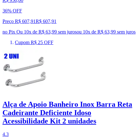
R$ 950,00
36% OFF
Preço R$ 607,91
R$
607
,
91
no Pix
Ou 10x de R$ 63,99 sem juros
ou
10
x de
R$ 63,99
sem juros
Cupom R$ 25 OFF
Alça de Apoio Banheiro Inox Barra Reta
Cadeirante Deficiente Idoso
Acessibilidade Kit 2 unidades
4.3