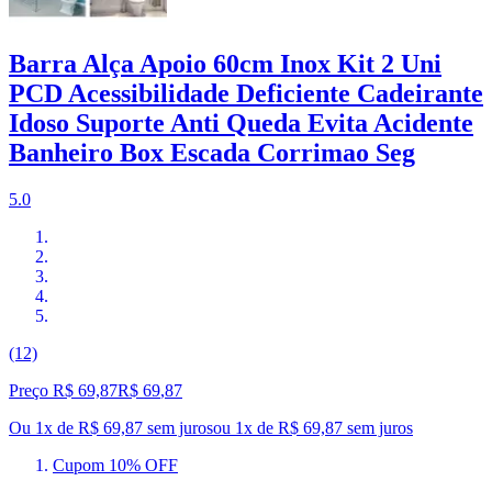
Barra Alça Apoio 60cm Inox Kit 2 Uni
PCD Acessibilidade Deficiente Cadeirante
Idoso Suporte Anti Queda Evita Acidente
Banheiro Box Escada Corrimao Seg
5.0
(12)
Preço R$ 69,87
R$
69
,
87
Ou 1x de R$ 69,87 sem juros
ou
1
x de
R$ 69,87
sem juros
Cupom 10% OFF