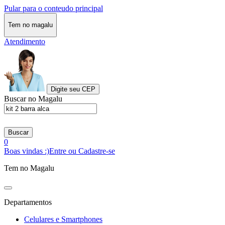
Pular para o conteudo principal
Tem no magalu
Atendimento
Digite seu CEP
Buscar no Magalu
Buscar
0
Boas vindas :)
Entre ou Cadastre-se
Tem no Magalu
Departamentos
Celulares e Smartphones