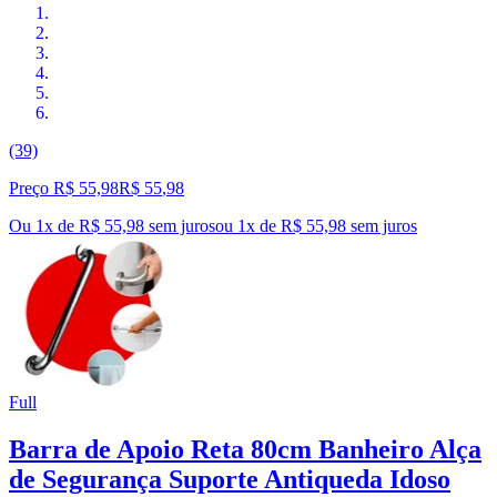
(39)
Preço R$ 55,98
R$
55
,
98
Ou 1x de R$ 55,98 sem juros
ou
1
x de
R$ 55,98
sem juros
Full
Barra de Apoio Reta 80cm Banheiro Alça
de Segurança Suporte Antiqueda Idoso