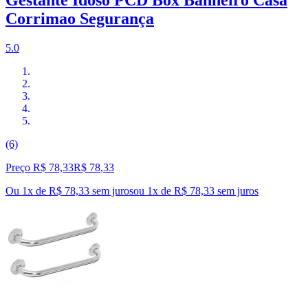
Corrimao Segurança
5.0
(6)
Preço R$ 78,33
R$
78
,
33
Ou 1x de R$ 78,33 sem juros
ou
1
x de
R$ 78,33
sem juros