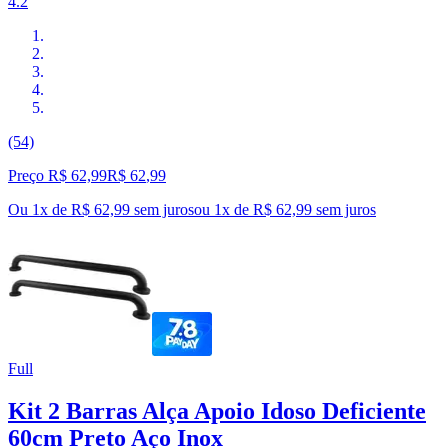
4.2
(54)
Preço R$ 62,99
R$
62
,
99
Ou 1x de R$ 62,99 sem juros
ou
1
x de
R$ 62,99
sem juros
Full
Kit 2 Barras Alça Apoio Idoso Deficiente
60cm Preto Aço Inox