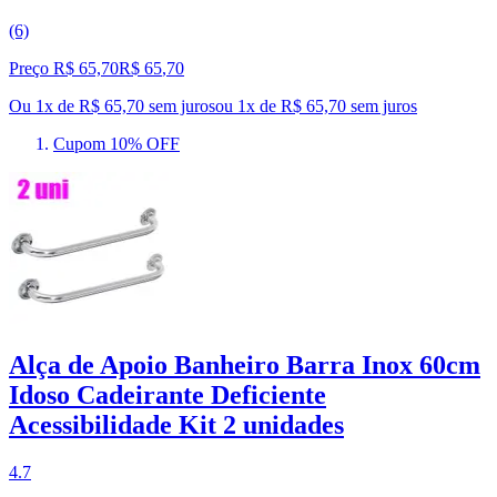
(6)
Preço R$ 65,70
R$
65
,
70
Ou 1x de R$ 65,70 sem juros
ou
1
x de
R$ 65,70
sem juros
Cupom 10% OFF
Alça de Apoio Banheiro Barra Inox 60cm
Idoso Cadeirante Deficiente
Acessibilidade Kit 2 unidades
4.7