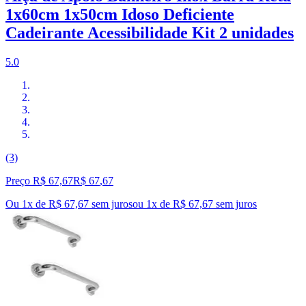
1x60cm 1x50cm Idoso Deficiente
Cadeirante Acessibilidade Kit 2 unidades
5.0
(3)
Preço R$ 67,67
R$
67
,
67
Ou 1x de R$ 67,67 sem juros
ou
1
x de
R$ 67,67
sem juros