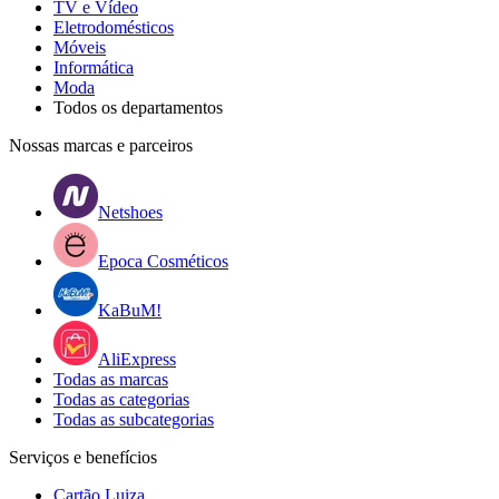
TV e Vídeo
Eletrodomésticos
Móveis
Informática
Moda
Todos os departamentos
Nossas marcas e parceiros
Netshoes
Epoca Cosméticos
KaBuM!
AliExpress
Todas as marcas
Todas as categorias
Todas as subcategorias
Serviços e benefícios
Cartão Luiza