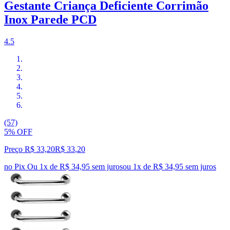
Gestante Criança Deficiente Corrimão
Inox Parede PCD
4.5
(57)
5% OFF
Preço R$ 33,20
R$
33
,
20
no Pix
Ou 1x de R$ 34,95 sem juros
ou
1
x de
R$ 34,95
sem juros