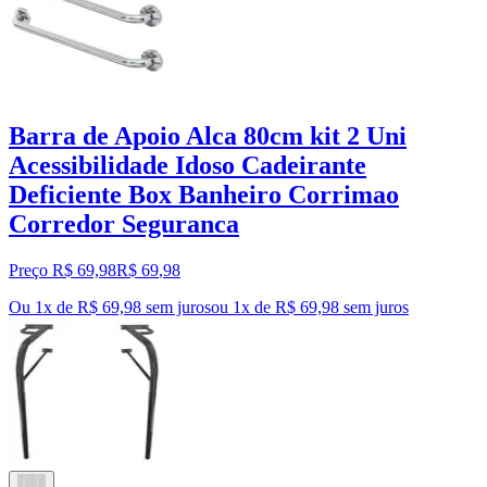
Barra de Apoio Alca 80cm kit 2 Uni
Acessibilidade Idoso Cadeirante
Deficiente Box Banheiro Corrimao
Corredor Seguranca
Preço R$ 69,98
R$
69
,
98
Ou 1x de R$ 69,98 sem juros
ou
1
x de
R$ 69,98
sem juros