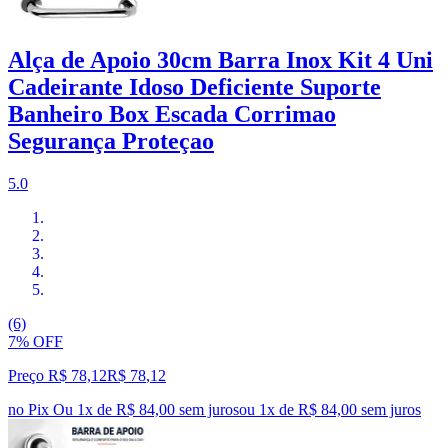
Alça de Apoio 30cm Barra Inox Kit 4 Uni
Cadeirante Idoso Deficiente Suporte
Banheiro Box Escada Corrimao
Segurança Proteçao
5.0
(6)
7% OFF
Preço R$ 78,12
R$
78
,
12
no Pix
Ou 1x de R$ 84,00 sem juros
ou
1
x de
R$ 84,00
sem juros