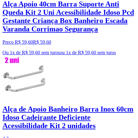
Alça Apoio 40cm Barra Suporte Anti
Queda Kit 2 Uni Acessibilidade Idoso Pcd
Gestante Criança Box Banheiro Escada
Varanda Corrimao Segurança
Preço R$ 59,60
R$
59
,
60
Ou 1x de R$ 59,60 sem juros
ou
1
x de
R$ 59,60
sem juros
Alça de Apoio Banheiro Barra Inox 60cm
Idoso Cadeirante Deficiente
Acessibilidade Kit 2 unidades