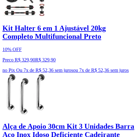
Kit Halter 6 em 1 Ajustável 20kg
Completo Multifuncional Preto
10% OFF
Preço R$ 329,90
R$
329
,
90
no Pix
Ou 7x de R$ 52,36 sem juros
ou
7
x de
R$ 52,36
sem juros
Alça de Apoio 30cm Kit 3 Unidades Barra
Aço Inox Idoso Deficiente Cadeirante