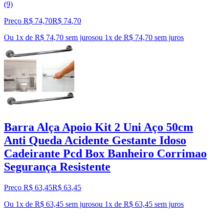
(9)
Preço R$ 74,70
R$
74
,
70
Ou 1x de R$ 74,70 sem juros
ou
1
x de
R$ 74,70
sem juros
Barra Alça Apoio Kit 2 Uni Aço 50cm
Anti Queda Acidente Gestante Idoso
Cadeirante Pcd Box Banheiro Corrimao
Segurança Resistente
Preço R$ 63,45
R$
63
,
45
Ou 1x de R$ 63,45 sem juros
ou
1
x de
R$ 63,45
sem juros