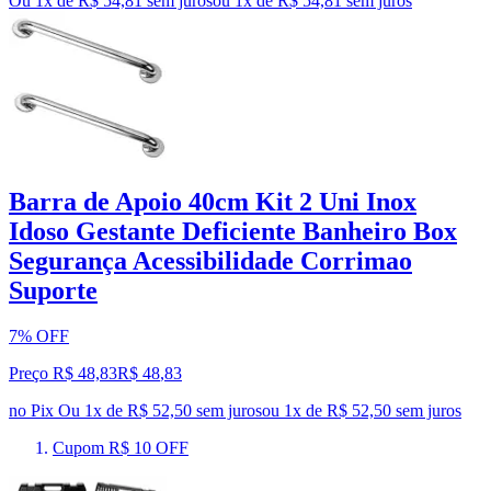
Ou 1x de R$ 54,81 sem juros
ou
1
x de
R$ 54,81
sem juros
Barra de Apoio 40cm Kit 2 Uni Inox
Idoso Gestante Deficiente Banheiro Box
Segurança Acessibilidade Corrimao
Suporte
7% OFF
Preço R$ 48,83
R$
48
,
83
no Pix
Ou 1x de R$ 52,50 sem juros
ou
1
x de
R$ 52,50
sem juros
Cupom R$ 10 OFF