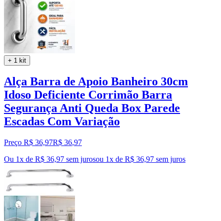
+ 1 kit
Alça Barra de Apoio Banheiro 30cm
Idoso Deficiente Corrimão Barra
Segurança Anti Queda Box Parede
Escadas Com Variação
Preço R$ 36,97
R$
36
,
97
Ou 1x de R$ 36,97 sem juros
ou
1
x de
R$ 36,97
sem juros