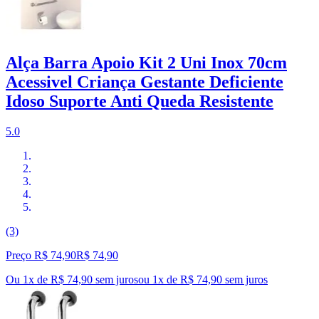
Alça Barra Apoio Kit 2 Uni Inox 70cm
Acessivel Criança Gestante Deficiente
Idoso Suporte Anti Queda Resistente
5.0
(3)
Preço R$ 74,90
R$
74
,
90
Ou 1x de R$ 74,90 sem juros
ou
1
x de
R$ 74,90
sem juros