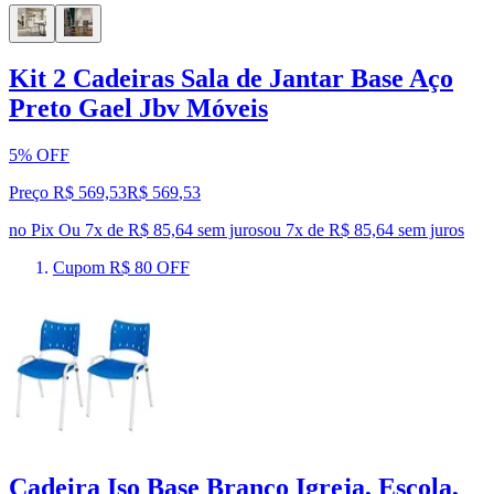
Kit 2 Cadeiras Sala de Jantar Base Aço
Preto Gael Jbv Móveis
5% OFF
Preço R$ 569,53
R$
569
,
53
no Pix
Ou 7x de R$ 85,64 sem juros
ou
7
x de
R$ 85,64
sem juros
Cupom R$ 80 OFF
Cadeira Iso Base Branco Igreja, Escola,