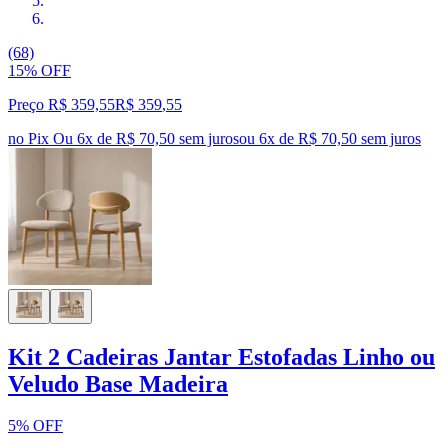
(68)
15% OFF
Preço R$ 359,55
R$
359
,
55
no Pix
Ou 6x de R$ 70,50 sem juros
ou
6
x de
R$ 70,50
sem juros
Kit 2 Cadeiras Jantar Estofadas Linho ou
Veludo Base Madeira
5% OFF