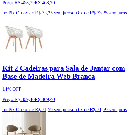
Preço R$ 468,79
R$
468
,
79
no Pix
Ou 8x de R$ 73,25 sem juros
ou
8
x de
R$ 73,25
sem juros
Kit 2 Cadeiras para Sala de Jantar com
Base de Madeira Web Branca
14% OFF
Preço R$ 369,40
R$
369
,
40
no Pix
Ou 6x de R$ 71,59 sem juros
ou
6
x de
R$ 71,59
sem juros