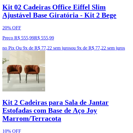
Kit 02 Cadeiras Office Eiffel Slim
Ajustável Base Giratória - Kit 2 Bege
20% OFF
Preço R$ 555,99
R$
555
,
99
no Pix
Ou 9x de R$ 77,22 sem juros
ou
9
x de
R$ 77,22
sem juros
Kit 2 Cadeiras para Sala de Jantar
Estofadas com Base de Aço Joy
Marrom/Terracota
10% OFF