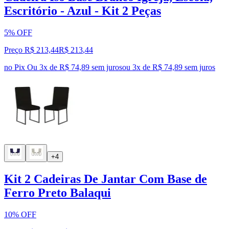
Escritório - Azul - Kit 2 Peças
5% OFF
Preço R$ 213,44
R$
213
,
44
no Pix
Ou 3x de R$ 74,89 sem juros
ou
3
x de
R$ 74,89
sem juros
+4
Kit 2 Cadeiras De Jantar Com Base de
Ferro Preto Balaqui
10% OFF