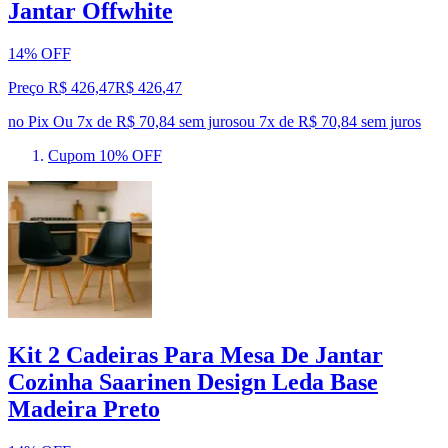
Jantar Offwhite
14% OFF
Preço R$ 426,47
R$
426
,
47
no Pix
Ou 7x de R$ 70,84 sem juros
ou
7
x de
R$ 70,84
sem juros
Cupom 10% OFF
Kit 2 Cadeiras Para Mesa De Jantar
Cozinha Saarinen Design Leda Base
Madeira Preto