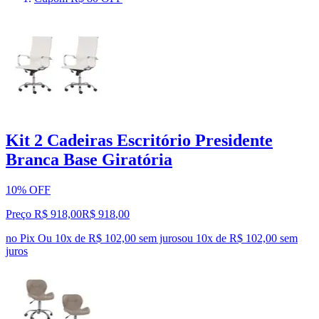
Kit 2 Cadeiras Escritório Presidente
Branca Base Giratória
10% OFF
Preço R$ 918,00
R$
918
,
00
no Pix
Ou 10x de R$ 102,00 sem juros
ou
10
x de
R$ 102,00
sem
juros