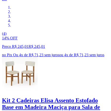
(4)
14% OFF
Preço R$ 245,01
R$
245
,
01
no Pix
Ou 4x de R$ 71,23 sem juros
ou
4
x de
R$ 71,23
sem juros
Kit 2 Cadeiras Elisa Assento Estofado
Base em Madeira Maciça para Sala de