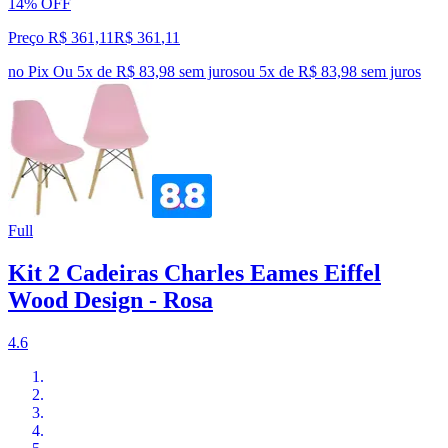
14% OFF
Preço R$ 361,11
R$
361
,
11
no Pix
Ou 5x de R$ 83,98 sem juros
ou
5
x de
R$ 83,98
sem juros
Full
Kit 2 Cadeiras Charles Eames Eiffel
Wood Design - Rosa
4.6