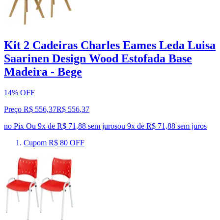
Kit 2 Cadeiras Charles Eames Leda Luisa
Saarinen Design Wood Estofada Base
Madeira - Bege
14% OFF
Preço R$ 556,37
R$
556
,
37
no Pix
Ou 9x de R$ 71,88 sem juros
ou
9
x de
R$ 71,88
sem juros
Cupom R$ 80 OFF