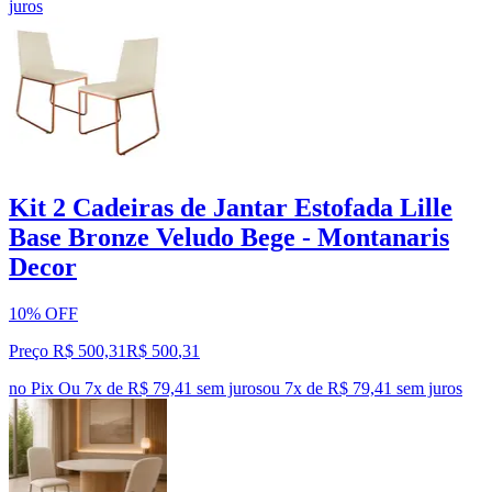
juros
Kit 2 Cadeiras de Jantar Estofada Lille
Base Bronze Veludo Bege - Montanaris
Decor
10% OFF
Preço R$ 500,31
R$
500
,
31
no Pix
Ou 7x de R$ 79,41 sem juros
ou
7
x de
R$ 79,41
sem juros