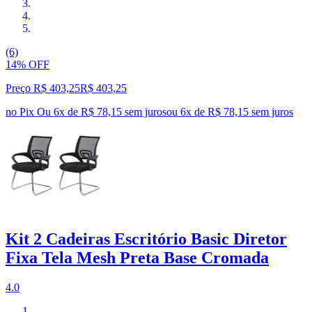
(6)
14% OFF
Preço R$ 403,25
R$
403
,
25
no Pix
Ou 6x de R$ 78,15 sem juros
ou
6
x de
R$ 78,15
sem juros
Kit 2 Cadeiras Escritório Basic Diretor
Fixa Tela Mesh Preta Base Cromada
4.0