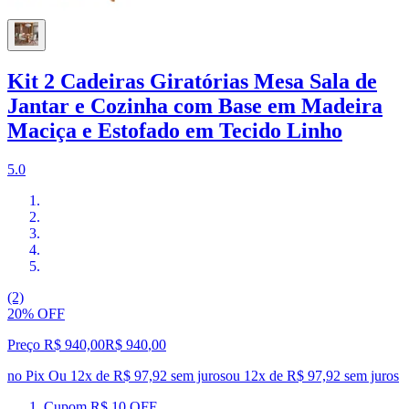
Kit 2 Cadeiras Giratórias Mesa Sala de
Jantar e Cozinha com Base em Madeira
Maciça e Estofado em Tecido Linho
5.0
(2)
20% OFF
Preço R$ 940,00
R$
940
,
00
no Pix
Ou 12x de R$ 97,92 sem juros
ou
12
x de
R$ 97,92
sem juros
Cupom R$ 10 OFF