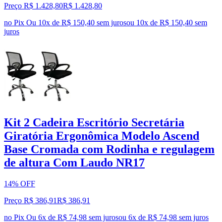
Preço R$ 1.428,80
R$
1.428
,
80
no Pix
Ou 10x de R$ 150,40 sem juros
ou
10
x de
R$ 150,40
sem
juros
Kit 2 Cadeira Escritório Secretária
Giratória Ergonômica Modelo Ascend
Base Cromada com Rodinha e regulagem
de altura Com Laudo NR17
14% OFF
Preço R$ 386,91
R$
386
,
91
no Pix
Ou 6x de R$ 74,98 sem juros
ou
6
x de
R$ 74,98
sem juros