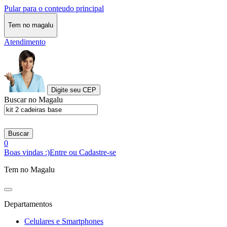
Pular para o conteudo principal
Tem no magalu
Atendimento
Digite seu CEP
Buscar no Magalu
Buscar
0
Boas vindas :)
Entre ou Cadastre-se
Tem no Magalu
Departamentos
Celulares e Smartphones