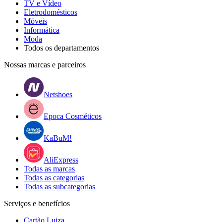
TV e Vídeo
Eletrodomésticos
Móveis
Informática
Moda
Todos os departamentos
Nossas marcas e parceiros
Netshoes
Epoca Cosméticos
KaBuM!
AliExpress
Todas as marcas
Todas as categorias
Todas as subcategorias
Serviços e benefícios
Cartão Luiza