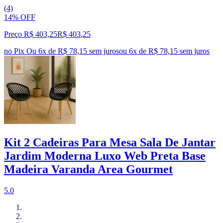
(4)
14% OFF
Preço R$ 403,25
R$
403
,
25
no Pix
Ou 6x de R$ 78,15 sem juros
ou
6
x de
R$ 78,15
sem juros
Kit 2 Cadeiras Para Mesa Sala De Jantar
Jardim Moderna Luxo Web Preta Base
Madeira Varanda Area Gourmet
5.0