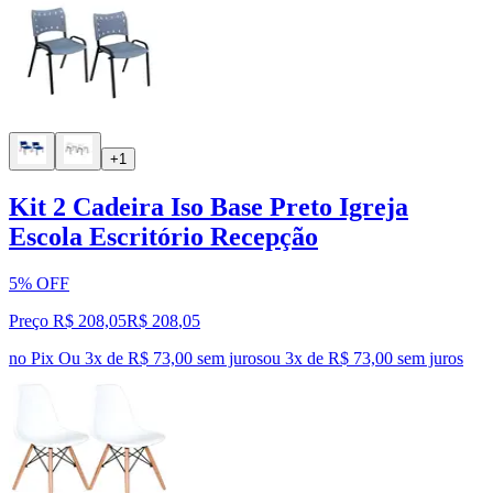
+1
Kit 2 Cadeira Iso Base Preto Igreja
Escola Escritório Recepção
5% OFF
Preço R$ 208,05
R$
208
,
05
no Pix
Ou 3x de R$ 73,00 sem juros
ou
3
x de
R$ 73,00
sem juros