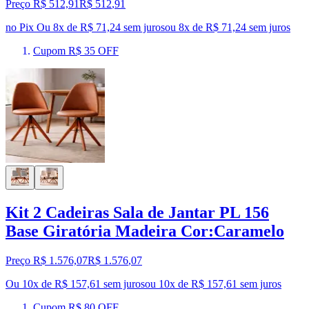
Preço R$ 512,91
R$
512
,
91
no Pix
Ou 8x de R$ 71,24 sem juros
ou
8
x de
R$ 71,24
sem juros
Cupom R$ 35 OFF
Kit 2 Cadeiras Sala de Jantar PL 156
Base Giratória Madeira Cor:Caramelo
Preço R$ 1.576,07
R$
1.576
,
07
Ou 10x de R$ 157,61 sem juros
ou
10
x de
R$ 157,61
sem juros
Cupom R$ 80 OFF