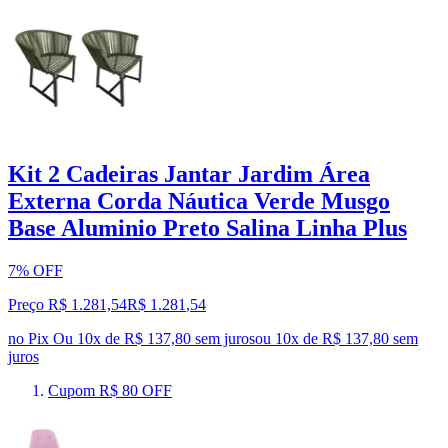
Kit 2 Cadeiras Jantar Jardim Área
Externa Corda Náutica Verde Musgo
Base Aluminio Preto Salina Linha Plus
7% OFF
Preço R$ 1.281,54
R$
1.281
,
54
no Pix
Ou 10x de R$ 137,80 sem juros
ou
10
x de
R$ 137,80
sem
juros
Cupom R$ 80 OFF