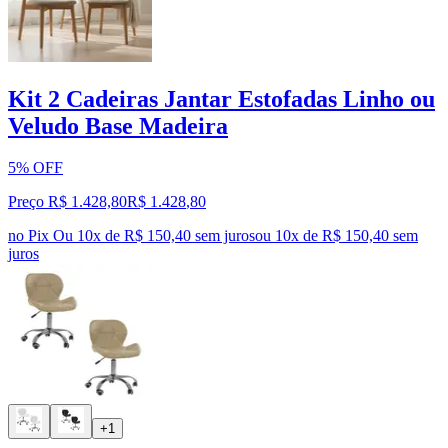
Kit 2 Cadeiras Jantar Estofadas Linho ou
Veludo Base Madeira
5% OFF
Preço R$ 1.428,80
R$
1.428
,
80
no Pix
Ou 10x de R$ 150,40 sem juros
ou
10
x de
R$ 150,40
sem
juros
+1