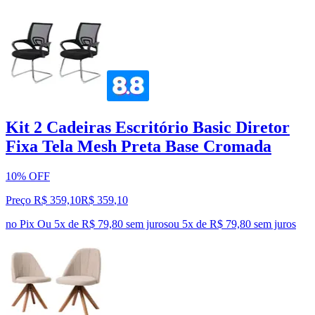
Kit 2 Cadeiras Escritório Basic Diretor
Fixa Tela Mesh Preta Base Cromada
10% OFF
Preço R$ 359,10
R$
359
,
10
no Pix
Ou 5x de R$ 79,80 sem juros
ou
5
x de
R$ 79,80
sem juros