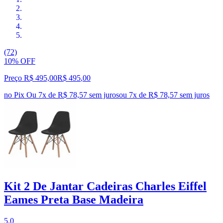
(72)
10% OFF
Preço R$ 495,00
R$
495
,
00
no Pix
Ou 7x de R$ 78,57 sem juros
ou
7
x de
R$ 78,57
sem juros
Kit 2 De Jantar Cadeiras Charles Eiffel
Eames Preta Base Madeira
5.0