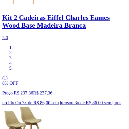
Kit 2 Cadeiras Eiffel Charles Eames
Wood Base Madeira Branca
5.0
(1)
8% OFF
Preço R$ 237,36
R$
237
,
36
no Pix
Ou 3x de R$ 86,00 sem juros
ou
3
x de
R$ 86,00
sem juros