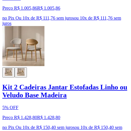
Preço R$ 1.005,86
R$
1.005
,
86
no Pix
Ou 10x de R$ 111,76 sem juros
ou
10
x de
R$ 111,76
sem
juros
Kit 2 Cadeiras Jantar Estofadas Linho ou
Veludo Base Madeira
5% OFF
Preço R$ 1.428,80
R$
1.428
,
80
no Pix
Ou 10x de R$ 150,40 sem juros
ou
10
x de
R$ 150,40
sem