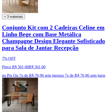
+ 3 materiais
Conjunto Kit com 2 Cadeiras Celine em
Linho Bege com Base Metálica
Champagne Design Elegante Sofisticado
para Sala de Jantar Recepção
7% OFF
Preço R$ 501,00
R$
501
,
00
no Pix
Ou 7x de R$ 76,96 sem juros
ou
7
x de
R$ 76,96
sem juros