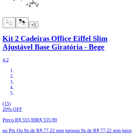
+1
Kit 2 Cadeiras Office Eiffel Slim
Ajustável Base Giratória - Bege
4.2
(15)
20% OFF
Preço R$ 555,99
R$
555
,
99
no Pix
Ou 9x de R$ 77,22 sem juros
ou
9
x de
R$ 77,22
sem juros