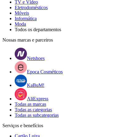
TV e Vídeo
Eletrodomésticos
Móveis
Informática
Moda
Todos os departamentos
Nossas marcas e parceiros
Netshoes
Epoca Cosméticos
KaBuM!
AliExpress
Todas as marcas
Todas as categorias
Todas as subcategorias
Serviços e benefícios
Cartão Luiza