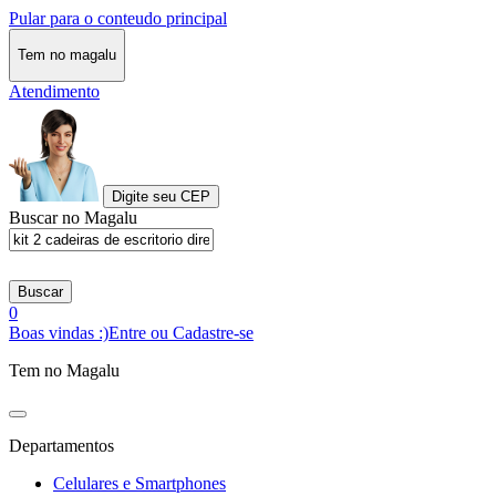
Pular para o conteudo principal
Tem no magalu
Atendimento
Digite seu CEP
Buscar no Magalu
Buscar
0
Boas vindas :)
Entre ou Cadastre-se
Tem no Magalu
Departamentos
Celulares e Smartphones