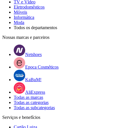
TV e Vídeo
Eletrodomésticos
Móveis
Informática
Moda
Todos os departamentos
Nossas marcas e parceiros
Netshoes
Epoca Cosméticos
KaBuM!
AliExpress
Todas as marcas
Todas as categorias
Todas as subcategorias
Serviços e benefícios
Cartão Luiza