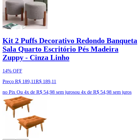
Kit 2 Puffs Decorativo Redondo Banqueta
Sala Quarto Escritório Pés Madeira
Zuppy - Cinza Linho
14% OFF
Preço R$ 189,11
R$
189
,
11
no Pix
Ou 4x de R$ 54,98 sem juros
ou
4
x de
R$ 54,98
sem juros