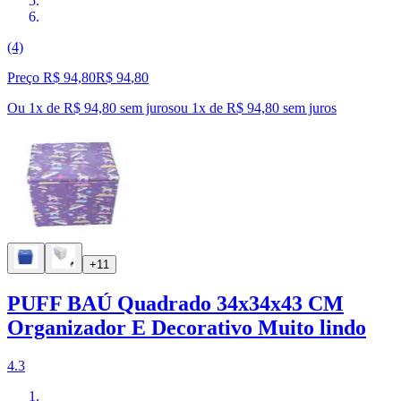
(4)
Preço R$ 94,80
R$
94
,
80
Ou 1x de R$ 94,80 sem juros
ou
1
x de
R$ 94,80
sem juros
+11
PUFF BAÚ Quadrado 34x34x43 CM
Organizador E Decorativo Muito lindo
4.3