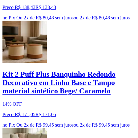
Preço R$ 138,43
R$
138
,
43
no Pix
Ou 2x de R$ 80,48 sem juros
ou
2
x de
R$ 80,48
sem juros
Kit 2 Puff Plus Banquinho Redondo
Decorativo em Linho Base e Tampo
material sintético Bege/ Caramelo
14% OFF
Preço R$ 171,05
R$
171
,
05
no Pix
Ou 2x de R$ 99,45 sem juros
ou
2
x de
R$ 99,45
sem juros