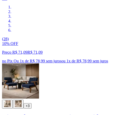
(28)
10% OFF
Preço R$ 71,09
R$
71
,
09
no Pix
Ou 1x de R$ 78,99 sem juros
ou
1
x de
R$ 78,99
sem juros
+3