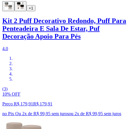
+1
Kit 2 Puff Decorativo Redondo, Puff Para
Penteadeira E Sala De Estar, Puf
Decoração Apoio Para Pés
4.0
(3)
10% OFF
Preço R$ 179,91
R$
179
,
91
no Pix
Ou 2x de R$ 99,95 sem juros
ou
2
x de
R$ 99,95
sem juros