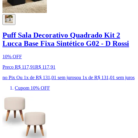
Puff Sala Decorativo Quadrado Kit 2
Lucca Base Fixa Sintético G02 - D Rossi
10% OFF
Preço R$ 117,91
R$
117
,
91
no Pix
Ou 1x de R$ 131,01 sem juros
ou
1
x de
R$ 131,01
sem juros
Cupom 10% OFF