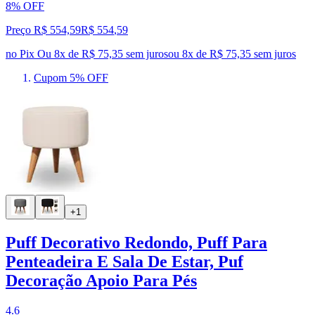
8% OFF
Preço R$ 554,59
R$
554
,
59
no Pix
Ou 8x de R$ 75,35 sem juros
ou
8
x de
R$ 75,35
sem juros
Cupom 5% OFF
+1
Puff Decorativo Redondo, Puff Para
Penteadeira E Sala De Estar, Puf
Decoração Apoio Para Pés
4.6