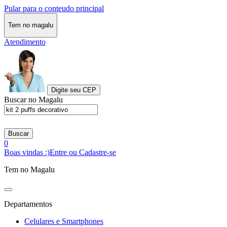
Pular para o conteudo principal
Tem no magalu
Atendimento
Digite seu CEP
Buscar no Magalu
Buscar
0
Boas vindas :)
Entre ou Cadastre-se
Tem no Magalu
Departamentos
Celulares e Smartphones