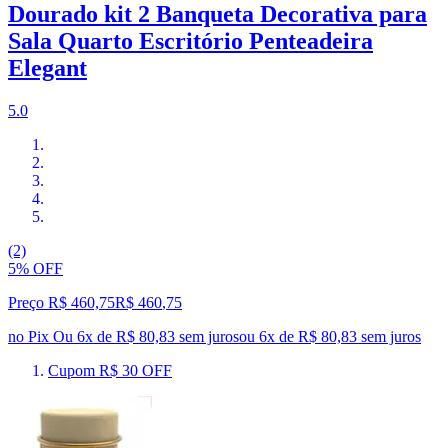
Dourado kit 2 Banqueta Decorativa para
Sala Quarto Escritório Penteadeira
Elegant
5.0
(2)
5% OFF
Preço R$ 460,75
R$
460
,
75
no Pix
Ou 6x de R$ 80,83 sem juros
ou
6
x de
R$ 80,83
sem juros
Cupom R$ 30 OFF