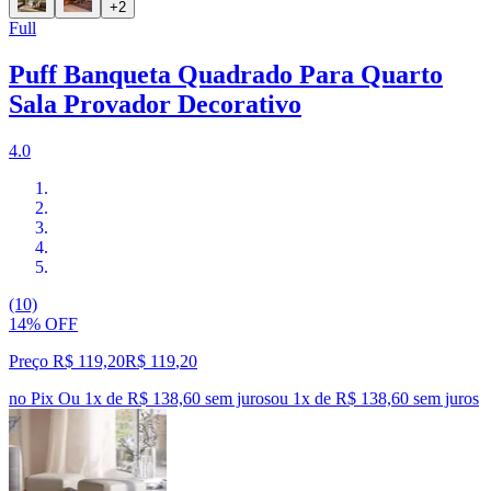
+2
Full
Puff Banqueta Quadrado Para Quarto
Sala Provador Decorativo
4.0
(10)
14% OFF
Preço R$ 119,20
R$
119
,
20
no Pix
Ou 1x de R$ 138,60 sem juros
ou
1
x de
R$ 138,60
sem juros