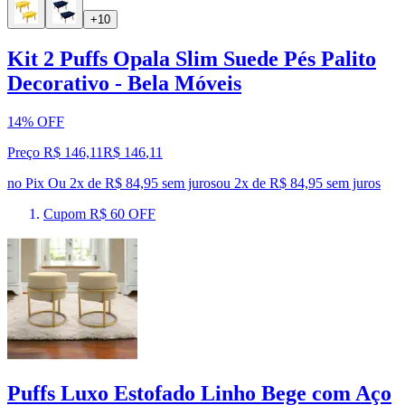
+10
Kit 2 Puffs Opala Slim Suede Pés Palito
Decorativo - Bela Móveis
14% OFF
Preço R$ 146,11
R$
146
,
11
no Pix
Ou 2x de R$ 84,95 sem juros
ou
2
x de
R$ 84,95
sem juros
Cupom R$ 60 OFF
Puffs Luxo Estofado Linho Bege com Aço