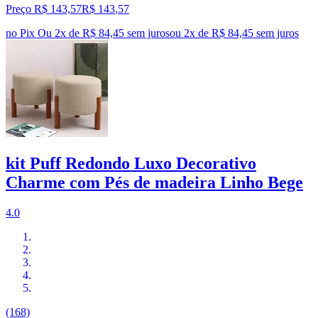
Preço R$ 143,57
R$
143
,
57
no Pix
Ou 2x de R$ 84,45 sem juros
ou
2
x de
R$ 84,45
sem juros
kit Puff Redondo Luxo Decorativo
Charme com Pés de madeira Linho Bege
4.0
(168)