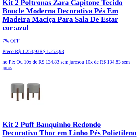
Kit 2 Poltronas Zara Capitone Tecido
Boucle Moderna Decorativa Pés Em
Madeira Maciça Para Sala De Estar
cor:azul
7% OFF
Preço R$ 1.253,93
R$
1.253
,
93
no Pix
Ou 10x de R$ 134,83 sem juros
ou
10
x de
R$ 134,83
sem
juros
Kit 2 Puff Banquinho Redondo
Decorativo Thor em Linho Pés Polietileno