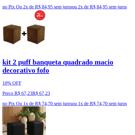
no Pix
Ou 2x de R$ 84,95 sem juros
ou
2
x de
R$ 84,95
sem juros
kit 2 puff banqueta quadrado macio
decorativo fofo
10% OFF
Preço R$ 67,23
R$
67
,
23
no Pix
Ou 1x de R$ 74,70 sem juros
ou
1
x de
R$ 74,70
sem juros