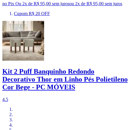
no Pix
Ou 2x de R$ 95,00 sem juros
ou
2
x de
R$ 95,00
sem juros
Cupom R$ 20 OFF
Kit 2 Puff Banquinho Redondo
Decorativo Thor em Linho Pés Polietileno
Cor Bege - PC MÓVEIS
4.5