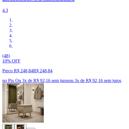
4.3
(48)
10% OFF
Preço R$ 248,84
R$
248
,
84
no Pix
Ou 3x de R$ 92,16 sem juros
ou
3
x de
R$ 92,16
sem juros