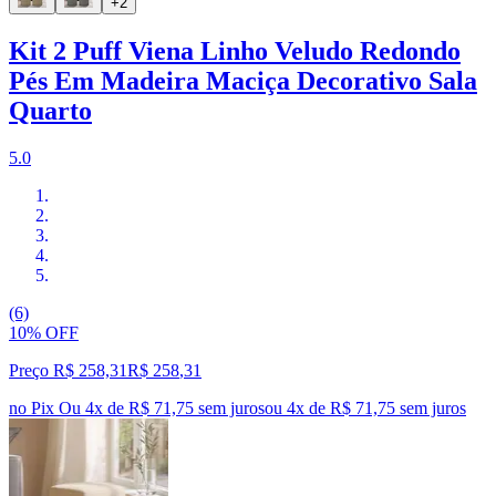
+2
Kit 2 Puff Viena Linho Veludo Redondo
Pés Em Madeira Maciça Decorativo Sala
Quarto
5.0
(6)
10% OFF
Preço R$ 258,31
R$
258
,
31
no Pix
Ou 4x de R$ 71,75 sem juros
ou
4
x de
R$ 71,75
sem juros