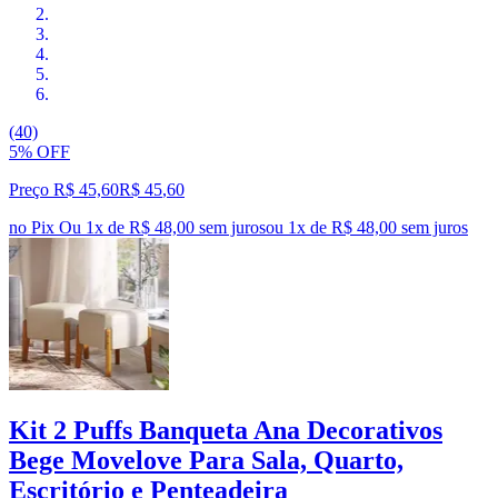
(40)
5% OFF
Preço R$ 45,60
R$
45
,
60
no Pix
Ou 1x de R$ 48,00 sem juros
ou
1
x de
R$ 48,00
sem juros
Kit 2 Puffs Banqueta Ana Decorativos
Bege Movelove Para Sala, Quarto,
Escritório e Penteadeira