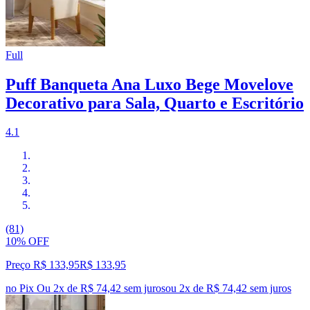
Full
Puff Banqueta Ana Luxo Bege Movelove
Decorativo para Sala, Quarto e Escritório
4.1
(81)
10% OFF
Preço R$ 133,95
R$
133
,
95
no Pix
Ou 2x de R$ 74,42 sem juros
ou
2
x de
R$ 74,42
sem juros