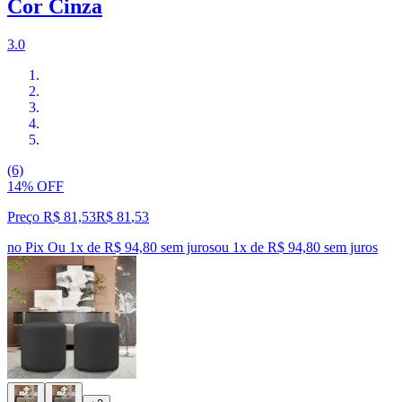
Cor Cinza
3.0
(6)
14% OFF
Preço R$ 81,53
R$
81
,
53
no Pix
Ou 1x de R$ 94,80 sem juros
ou
1
x de
R$ 94,80
sem juros