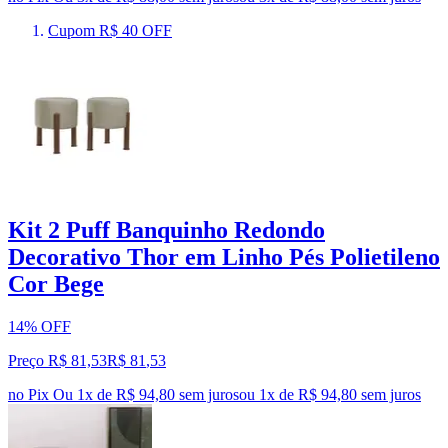
Cupom R$ 40 OFF
Kit 2 Puff Banquinho Redondo
Decorativo Thor em Linho Pés Polietileno
Cor Bege
14% OFF
Preço R$ 81,53
R$
81
,
53
no Pix
Ou 1x de R$ 94,80 sem juros
ou
1
x de
R$ 94,80
sem juros