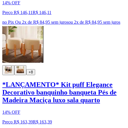
14% OFF
Preço R$ 146,11
R$
146
,
11
no Pix
Ou 2x de R$ 84,95 sem juros
ou
2
x de
R$ 84,95
sem juros
+8
*LANÇAMENTO* Kit puff Elegance
Decorativo banquinho banqueta Pés de
Madeira Maciça luxo sala quarto
14% OFF
Preço R$ 163,39
R$
163
,
39