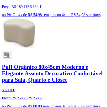
Preço R$ 189,11
R$
189
,
11
no Pix
Ou 4x de R$ 54,98 sem juros
ou
4
x de
R$ 54,98
sem juros
Puff Orgânico 80x45cm Moderno e
Elegante Assento Decorativo Confortável
para Sala, Quarto e Closet
5% OFF
Preço R$ 250,79
R$
250
,
79
no Pix
Ou 3x de R$ 88,00 sem juros
ou
3
x de
R$ 88,00
sem juros