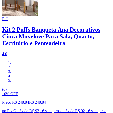
Full
Kit 2 Puffs Banqueta Ana Decorativos
Cinza Movelove Para Sala, Quarto,
Escritório e Penteadeira
4.0
(6)
10% OFF
Preço R$ 248,84
R$
248
,
84
no Pix
Ou 3x de R$ 92,16 sem juros
ou
3
x de
R$ 92,16
sem juros