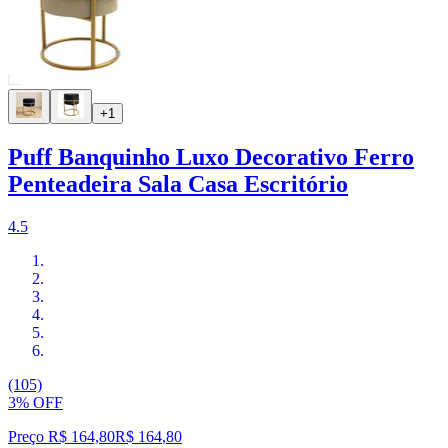
+1
Puff Banquinho Luxo Decorativo Ferro
Penteadeira Sala Casa Escritório
4.5
(105)
3% OFF
Preço R$ 164,80
R$
164
,
80