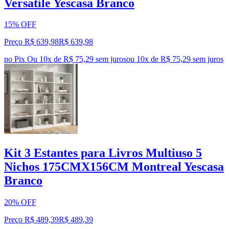
Versatile Yescasa Branco
15% OFF
Preço R$ 639,98
R$
639
,
98
no Pix
Ou 10x de R$ 75,29 sem juros
ou
10
x de
R$ 75,29
sem juros
Kit 3 Estantes para Livros Multiuso 5
Nichos 175CMX156CM Montreal Yescasa
Branco
20% OFF
Preço R$ 489,39
R$
489
,
39