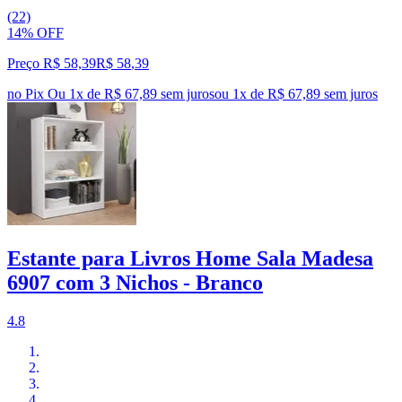
(22)
14% OFF
Preço R$ 58,39
R$
58
,
39
no Pix
Ou 1x de R$ 67,89 sem juros
ou
1
x de
R$ 67,89
sem juros
Estante para Livros Home Sala Madesa
6907 com 3 Nichos - Branco
4.8