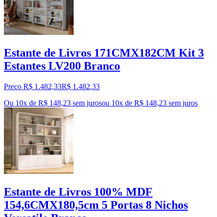
Estante de Livros 171CMX182CM Kit 3
Estantes LV200 Branco
Preço R$ 1.482,33
R$
1.482
,
33
Ou 10x de R$ 148,23 sem juros
ou
10
x de
R$ 148,23
sem juros
Estante de Livros 100% MDF
154,6CMX180,5cm 5 Portas 8 Nichos