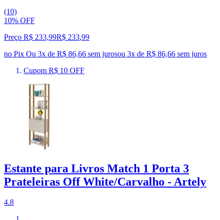
(10)
10% OFF
Preço R$ 233,99
R$
233
,
99
no Pix
Ou 3x de R$ 86,66 sem juros
ou
3
x de
R$ 86,66
sem juros
Cupom R$ 10 OFF
Estante para Livros Match 1 Porta 3
Prateleiras Off White/Carvalho - Artely
4.8