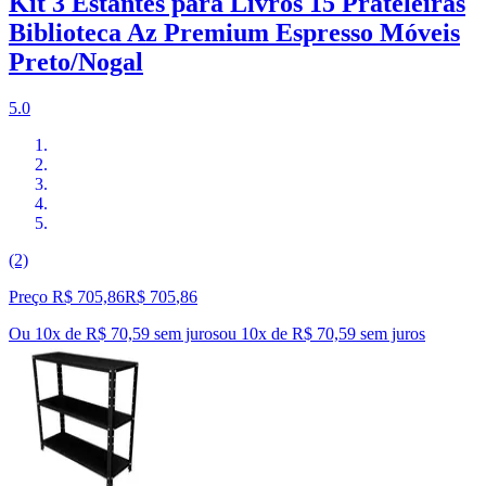
Kit 3 Estantes para Livros 15 Prateleiras
Biblioteca Az Premium Espresso Móveis
Preto/Nogal
5.0
(2)
Preço R$ 705,86
R$
705
,
86
Ou 10x de R$ 70,59 sem juros
ou
10
x de
R$ 70,59
sem juros