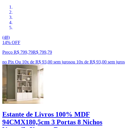
(48)
14% OFF
Preço R$ 799,79
R$
799
,
79
no Pix
Ou 10x de R$ 93,00 sem juros
ou
10
x de
R$ 93,00
sem juros
Estante de Livros 100% MDF
94CMX180,5cm 3 Portas 8 Nichos