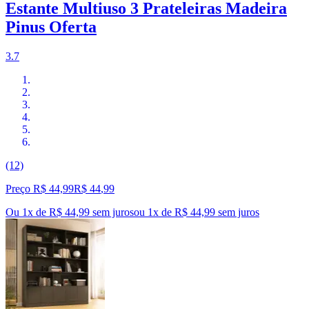
Estante Multiuso 3 Prateleiras Madeira
Pinus Oferta
3.7
(12)
Preço R$ 44,99
R$
44
,
99
Ou 1x de R$ 44,99 sem juros
ou
1
x de
R$ 44,99
sem juros