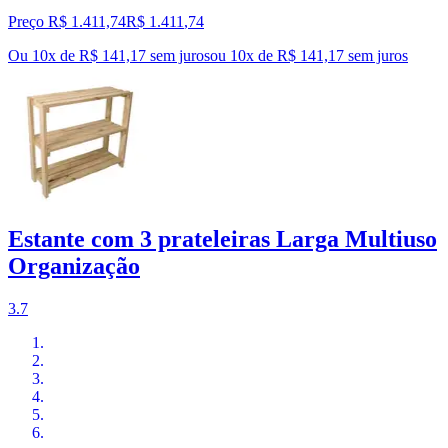
Preço R$ 1.411,74
R$
1.411
,
74
Ou 10x de R$ 141,17 sem juros
ou
10
x de
R$ 141,17
sem juros
Estante com 3 prateleiras Larga Multiuso
Organização
3.7