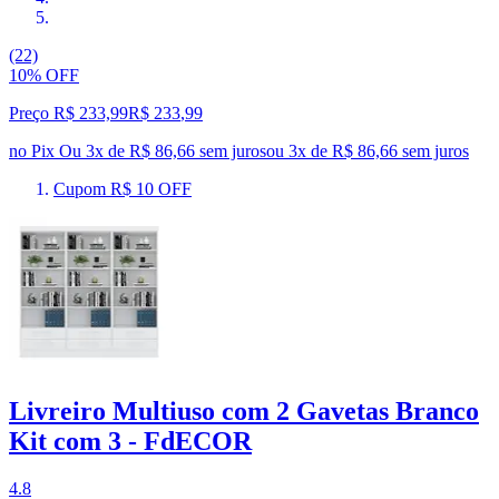
(22)
10% OFF
Preço R$ 233,99
R$
233
,
99
no Pix
Ou 3x de R$ 86,66 sem juros
ou
3
x de
R$ 86,66
sem juros
Cupom R$ 10 OFF
Livreiro Multiuso com 2 Gavetas Branco
Kit com 3 - FdECOR
4.8