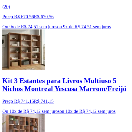
(20)
Preço R$ 670,56
R$
670
,
56
Ou 9x de R$ 74,51 sem juros
ou
9
x de
R$ 74,51
sem juros
Kit 3 Estantes para Livros Multiuso 5
Nichos Montreal Yescasa Marrom/Freijó
Preço R$ 741,15
R$
741
,
15
Ou 10x de R$ 74,12 sem juros
ou
10
x de
R$ 74,12
sem juros