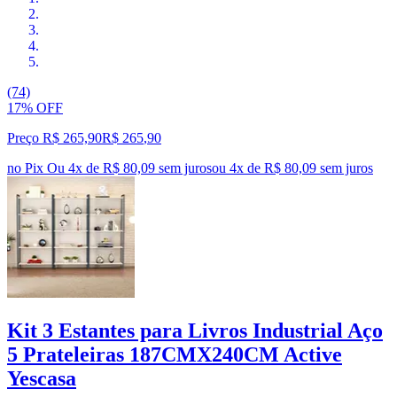
(74)
17% OFF
Preço R$ 265,90
R$
265
,
90
no Pix
Ou 4x de R$ 80,09 sem juros
ou
4
x de
R$ 80,09
sem juros
Kit 3 Estantes para Livros Industrial Aço
5 Prateleiras 187CMX240CM Active
Yescasa