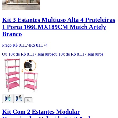
Kit 3 Estantes Multiuso Alta 4 Prateleiras
1 Porta 166CMX189CM Match Artely
Branco
Preço R$ 811,74
R$
811
,
74
Ou 10x de R$ 81,17 sem juros
ou
10
x de
R$ 81,17
sem juros
+8
Kit Com 2 Estantes Modular