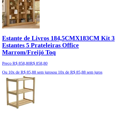
Estante de Livros 184,5CMX183CM Kit 3
Estantes 5 Prateleiras Office
Marrom/Freijó Toq
Preço R$ 858,80
R$
858
,
80
Ou 10x de R$ 85,88 sem juros
ou
10
x de
R$ 85,88
sem juros