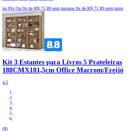
no Pix
Ou 9x de R$ 71,89 sem juros
ou
9
x de
R$ 71,89
sem juros
Kit 3 Estantes para Livros 5 Prateleiras
188CMX181,5cm Office Marrom/Freijó
4.5
(8)