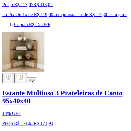
Preço R$ 113,05
R$
113
,
05
no Pix
Ou 1x de R$ 119,00 sem juros
ou
1
x de
R$ 119,00
sem juros
Cupom R$ 15 OFF
+3
Estante Multiuso 3 Prateleiras de Canto
95x40x40
14% OFF
Preço R$ 171,93
R$
171
,
93