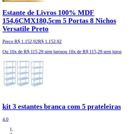
Estante de Livros 100% MDF
154,6CMX180,5cm 5 Portas 8 Nichos
Versatile Preto
Preço R$ 1.152,92
R$
1.152
,
92
Ou 10x de R$ 115,29 sem juros
ou
10
x de
R$ 115,29
sem juros
kit 3 estantes branca com 5 prateleiras
4.0