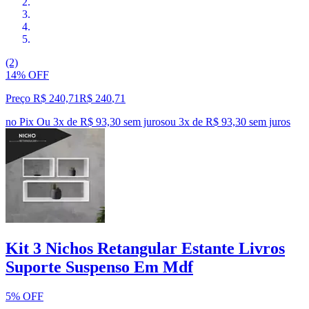
(2)
14% OFF
Preço R$ 240,71
R$
240
,
71
no Pix
Ou 3x de R$ 93,30 sem juros
ou
3
x de
R$ 93,30
sem juros
Kit 3 Nichos Retangular Estante Livros
Suporte Suspenso Em Mdf
5% OFF