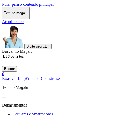
Pular para o conteudo principal
Tem no magalu
Atendimento
Digite seu CEP
Buscar no Magalu
Buscar
0
Boas vindas :)
Entre ou Cadastre-se
Tem no Magalu
Departamentos
Celulares e Smartphones