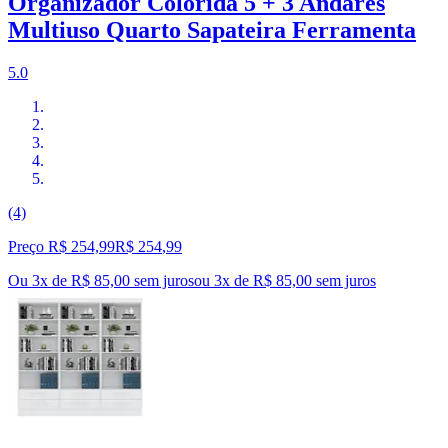
Organizador Colorida 5 + 3 Andares
Multiuso Quarto Sapateira Ferramenta
5.0
(4)
Preço R$ 254,99
R$
254
,
99
Ou 3x de R$ 85,00 sem juros
ou
3
x de
R$ 85,00
sem juros