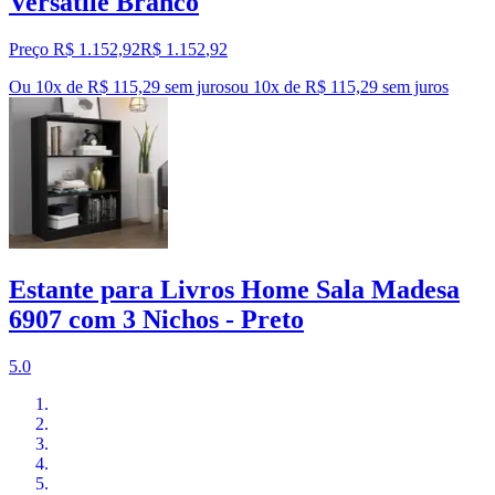
Versatile Branco
Preço R$ 1.152,92
R$
1.152
,
92
Ou 10x de R$ 115,29 sem juros
ou
10
x de
R$ 115,29
sem juros
Estante para Livros Home Sala Madesa
6907 com 3 Nichos - Preto
5.0