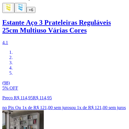
+6
Estante Aço 3 Prateleiras Reguláveis
25cm Multiuso Várias Cores
4.1
(98)
5% OFF
Preço R$ 114,95
R$
114
,
95
no Pix
Ou 1x de R$ 121,00 sem juros
ou
1
x de
R$ 121,00
sem juros