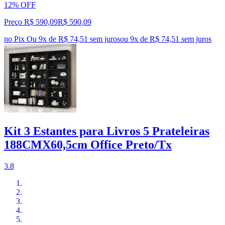
12% OFF
Preço R$ 590,09
R$
590
,
09
no Pix
Ou 9x de R$ 74,51 sem juros
ou
9
x de
R$ 74,51
sem juros
Kit 3 Estantes para Livros 5 Prateleiras
188CMX60,5cm Office Preto/Tx
3.8