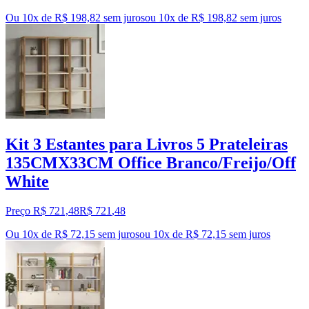
Ou 10x de R$ 198,82 sem juros
ou
10
x de
R$ 198,82
sem juros
Kit 3 Estantes para Livros 5 Prateleiras
135CMX33CM Office Branco/Freijo/Off
White
Preço R$ 721,48
R$
721
,
48
Ou 10x de R$ 72,15 sem juros
ou
10
x de
R$ 72,15
sem juros