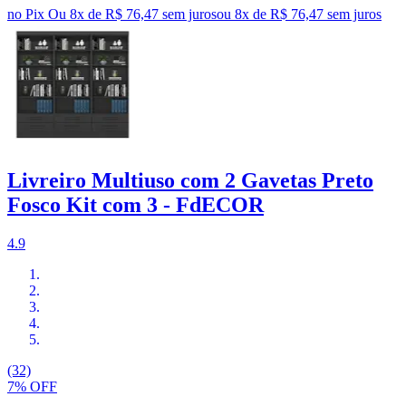
no Pix
Ou 8x de R$ 76,47 sem juros
ou
8
x de
R$ 76,47
sem juros
Livreiro Multiuso com 2 Gavetas Preto
Fosco Kit com 3 - FdECOR
4.9
(32)
7% OFF