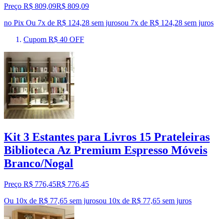
Preço R$ 809,09
R$
809
,
09
no Pix
Ou 7x de R$ 124,28 sem juros
ou
7
x de
R$ 124,28
sem juros
Cupom R$ 40 OFF
Kit 3 Estantes para Livros 15 Prateleiras
Biblioteca Az Premium Espresso Móveis
Branco/Nogal
Preço R$ 776,45
R$
776
,
45
Ou 10x de R$ 77,65 sem juros
ou
10
x de
R$ 77,65
sem juros