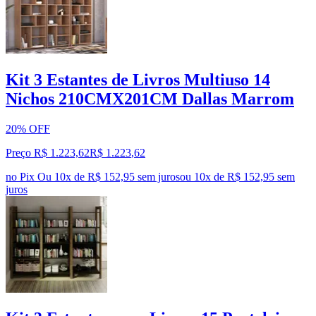
Kit 3 Estantes de Livros Multiuso 14
Nichos 210CMX201CM Dallas Marrom
20% OFF
Preço R$ 1.223,62
R$
1.223
,
62
no Pix
Ou 10x de R$ 152,95 sem juros
ou
10
x de
R$ 152,95
sem
juros