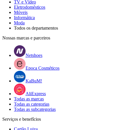
TV e Vídeo
Eletrodomésticos
Móveis
Informática
Moda
Todos os departamentos
Nossas marcas e parceiros
Netshoes
Epoca Cosméticos
KaBuM!
AliExpress
Todas as marcas
Todas as categorias
Todas as subcategorias
Serviços e benefícios
Cartão Luiza