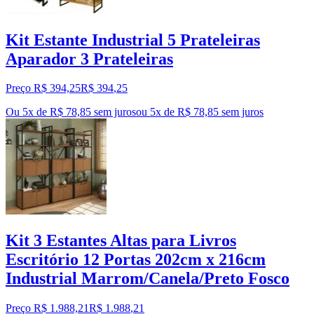
Kit Estante Industrial 5 Prateleiras
Aparador 3 Prateleiras
Preço R$ 394,25
R$
394
,
25
Ou 5x de R$ 78,85 sem juros
ou
5
x de
R$ 78,85
sem juros
Kit 3 Estantes Altas para Livros
Escritório 12 Portas 202cm x 216cm
Industrial Marrom/Canela/Preto Fosco
Preço R$ 1.988,21
R$
1.988
,
21