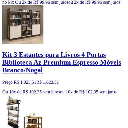
no Pix
Ou 2x de R$ 99,96 sem juros
ou
2
x de
R$ 99,96
sem juros
Kit 3 Estantes para Livros 4 Portas
Biblioteca Az Premium Espresso Móveis
Branco/Nogal
Preço R$ 1.023,51
R$
1.023
,
51
Ou 10x de R$ 102,35 sem juros
ou
10
x de
R$ 102,35
sem juros