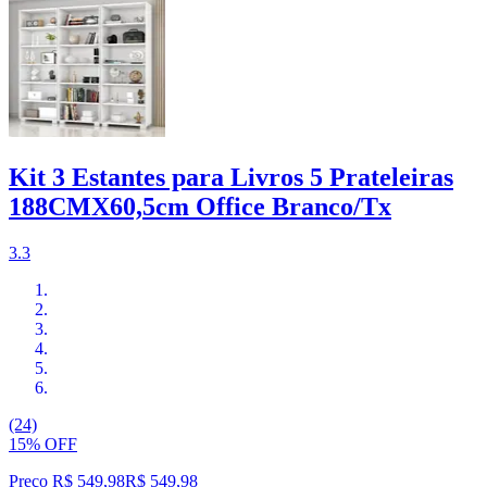
Kit 3 Estantes para Livros 5 Prateleiras
188CMX60,5cm Office Branco/Tx
3.3
(24)
15% OFF
Preço R$ 549,98
R$
549
,
98