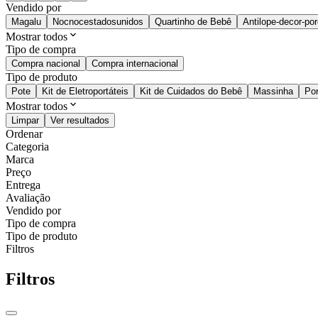
Vendido por
Magalu
Nocnocestadosunidos
Quartinho de Bebê
Antilope-decor-po
Mostrar todos
Tipo de compra
Compra nacional
Compra internacional
Tipo de produto
Pote
Kit de Eletroportáteis
Kit de Cuidados do Bebê
Massinha
Po
Mostrar todos
Limpar
Ver resultados
Ordenar
Categoria
Marca
Preço
Entrega
Avaliação
Vendido por
Tipo de compra
Tipo de produto
Filtros
Filtros