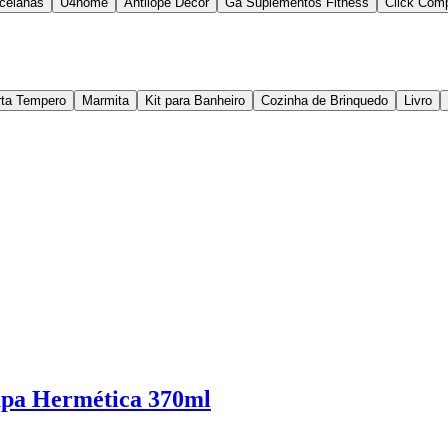
rcelanas
U4home
Antilope Decor
Ga Suplementos Fitness
Click Comp
rta Tempero
Marmita
Kit para Banheiro
Cozinha de Brinquedo
Livro
mpa Hermética 370ml