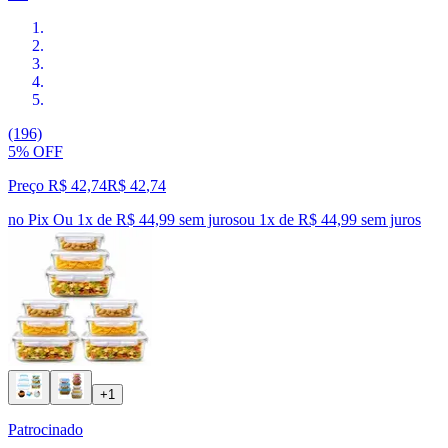
(196)
5% OFF
Preço R$ 42,74
R$
42
,
74
no Pix
Ou 1x de R$ 44,99 sem juros
ou
1
x de
R$ 44,99
sem juros
+1
Patrocinado