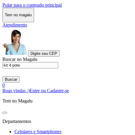
Pular para o conteudo principal
Tem no magalu
Atendimento
Digite seu CEP
Buscar no Magalu
Buscar
0
Boas vindas :)
Entre ou Cadastre-se
Tem no Magalu
Departamentos
Celulares e Smartphones