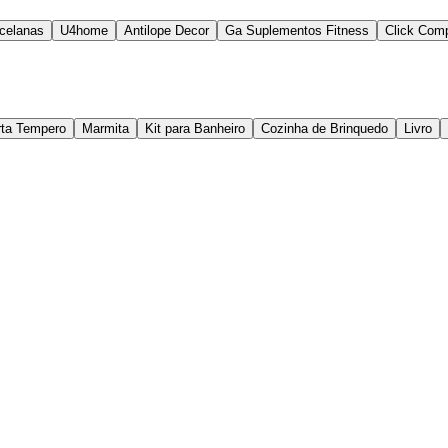
rcelanas
U4home
Antilope Decor
Ga Suplementos Fitness
Click Comp
rta Tempero
Marmita
Kit para Banheiro
Cozinha de Brinquedo
Livro