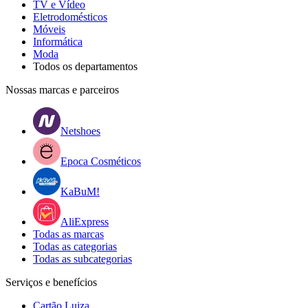
TV e Vídeo
Eletrodomésticos
Móveis
Informática
Moda
Todos os departamentos
Nossas marcas e parceiros
Netshoes
Epoca Cosméticos
KaBuM!
AliExpress
Todas as marcas
Todas as categorias
Todas as subcategorias
Serviços e benefícios
Cartão Luiza