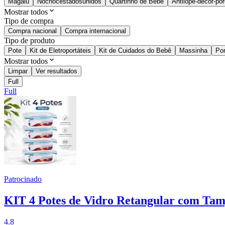
Magalu
Nocnocestadosunidos
Quartinho de Bebê
Antilope-decor-po
Mostrar todos
Tipo de compra
Compra nacional
Compra internacional
Tipo de produto
Pote
Kit de Eletroportáteis
Kit de Cuidados do Bebê
Massinha
Po
Mostrar todos
Limpar
Ver resultados
Full
Full
Patrocinado
KIT 4 Potes de Vidro Retangular com Ta
4.8