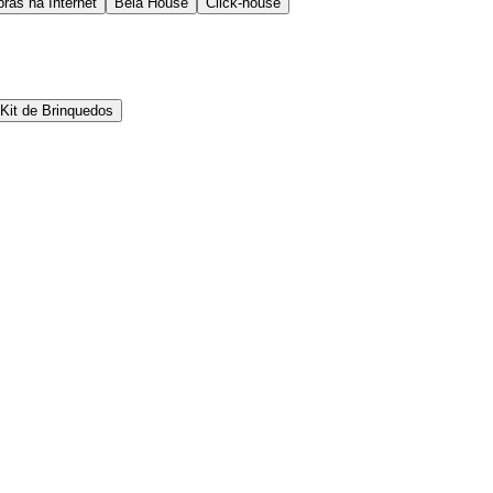
ras na Internet
Bela House
Click-house
Kit de Brinquedos