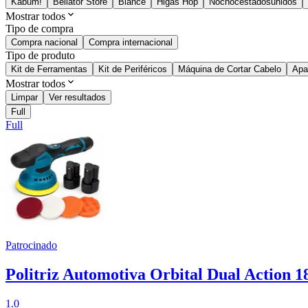
Kabum!
Bellator Store
Blance
Higas Hop
Nocnocestadosunidos
Mostrar todos
Tipo de compra
Compra nacional
Compra internacional
Tipo de produto
Kit de Ferramentas
Kit de Periféricos
Máquina de Cortar Cabelo
Apa
Mostrar todos
Limpar
Ver resultados
Full
Full
Patrocinado
Politriz Automotiva Orbital Dual Action 1
1.0