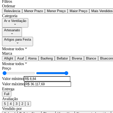
Filtros
Ordenar
Relevância
Menor Prazo
Menor Preço
Maior Preço
Mais Vendidos
Categoria
Ar e Ventilação
Artesanato
Artigos para Festa
Mostrar todos
Marca
Allight
Asaf
Atena
Baofeng
Bellator
Bivena
Blance
Bluecon
Mostrar todos
Preço
Valor mínimo
Valor máximo
Entrega
Full
Avaliação
5
4
3
2
1
Vendido por