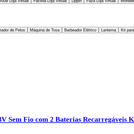
Asaf Loja Virtual
Facilita Loja Virtual
Lippin
Faza Loja Virtual
Worldw
rador de Pelos
Máquina de Tosa
Barbeador Elétrico
Lanterna
Kit par
8V Sem Fio com 2 Baterias Recarregáveis Ki