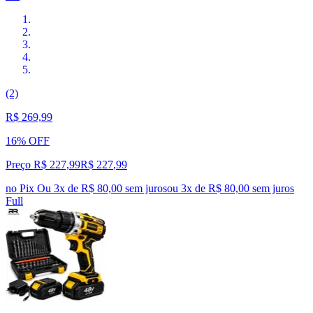
(2)
R$ 269,99
16% OFF
Preço R$ 227,99
R$
227
,
99
no Pix
Ou 3x de R$ 80,00 sem juros
ou
3
x de
R$ 80,00
sem juros
Full