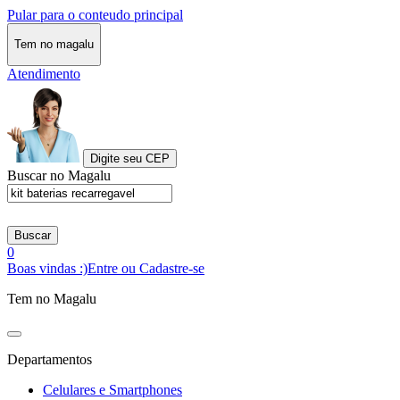
Pular para o conteudo principal
Tem no magalu
Atendimento
Digite seu CEP
Buscar no Magalu
Buscar
0
Boas vindas :)
Entre ou Cadastre-se
Tem no Magalu
Departamentos
Celulares e Smartphones