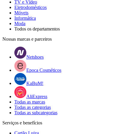
TV e Vídeo
Eletrodomésticos
Móveis
Informática
Moda
Todos os departamentos
Nossas marcas e parceiros
Netshoes
Epoca Cosméticos
KaBuM!
AliExpress
Todas as marcas
Todas as categorias
Todas as subcategorias
Serviços e benefícios
Cartão Luiza