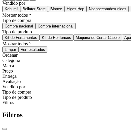
Vendido por
Kabum!
Bellator Store
Blance
Higas Hop
Nocnocestadosunidos
Mostrar todos
Tipo de compra
Compra nacional
Compra internacional
Tipo de produto
Kit de Ferramentas
Kit de Periféricos
Máquina de Cortar Cabelo
Apa
Mostrar todos
Limpar
Ver resultados
Ordenar
Categoria
Marca
Preço
Entrega
Avaliação
Vendido por
Tipo de compra
Tipo de produto
Filtros
Filtros