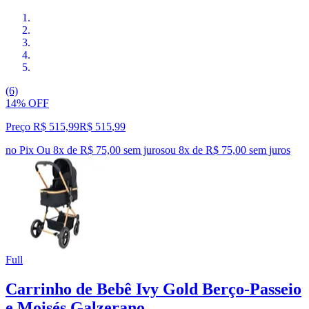
(6)
14% OFF
Preço R$ 515,99
R$
515
,
99
no Pix
Ou 8x de R$ 75,00 sem juros
ou
8
x de
R$ 75,00
sem juros
Full
Carrinho de Bebê Ivy Gold Berço-Passeio
e Moisés Galzerano