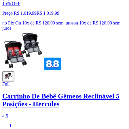
15% OFF
Preço R$ 1.019,99
R$
1.019
,
99
no Pix
Ou 10x de R$ 120,00 sem juros
ou
10
x de
R$ 120,00
sem
juros
Full
Carrinho De Bebê Gêmeos Reclinável 5
Posições - Hércules
4.5