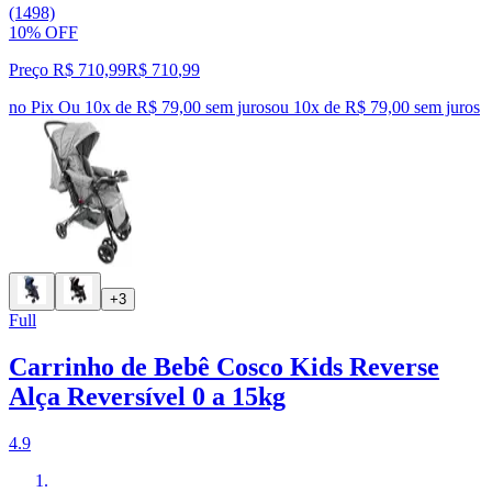
(1498)
10% OFF
Preço R$ 710,99
R$
710
,
99
no Pix
Ou 10x de R$ 79,00 sem juros
ou
10
x de
R$ 79,00
sem juros
+3
Full
Carrinho de Bebê Cosco Kids Reverse
Alça Reversível 0 a 15kg
4.9