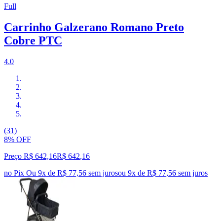
Full
Carrinho Galzerano Romano Preto
Cobre PTC
4.0
(31)
8% OFF
Preço R$ 642,16
R$
642
,
16
no Pix
Ou 9x de R$ 77,56 sem juros
ou
9
x de
R$ 77,56
sem juros