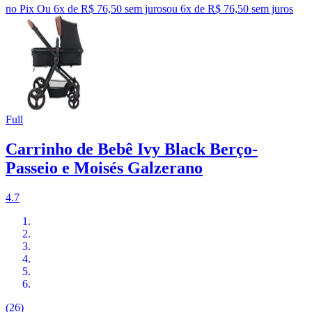
no Pix
Ou 6x de R$ 76,50 sem juros
ou
6
x de
R$ 76,50
sem juros
Full
Carrinho de Bebê Ivy Black Berço-
Passeio e Moisés Galzerano
4.7
(26)