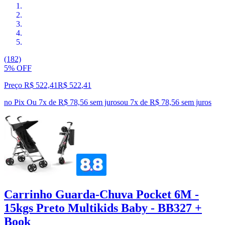
(182)
5% OFF
Preço R$ 522,41
R$
522
,
41
no Pix
Ou 7x de R$ 78,56 sem juros
ou
7
x de
R$ 78,56
sem juros
Carrinho Guarda-Chuva Pocket 6M -
15kgs Preto Multikids Baby - BB327 +
Book