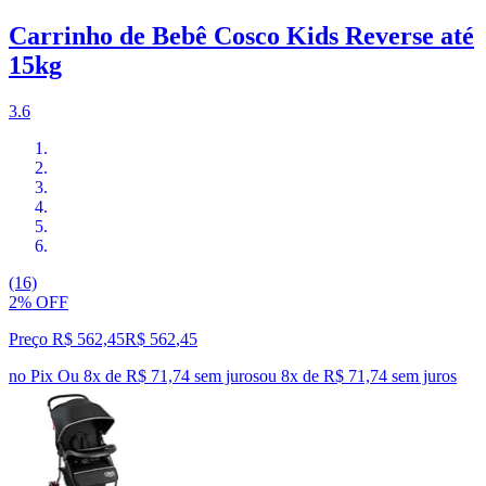
Carrinho de Bebê Cosco Kids Reverse até
15kg
3.6
(16)
2% OFF
Preço R$ 562,45
R$
562
,
45
no Pix
Ou 8x de R$ 71,74 sem juros
ou
8
x de
R$ 71,74
sem juros