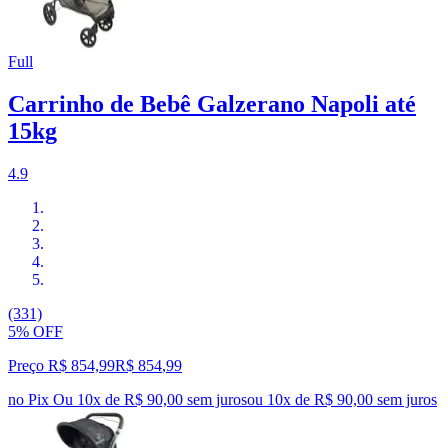
Full
Carrinho de Bebê Galzerano Napoli até
15kg
4.9
(331)
5% OFF
Preço R$ 854,99
R$
854
,
99
no Pix
Ou 10x de R$ 90,00 sem juros
ou
10
x de
R$ 90,00
sem juros