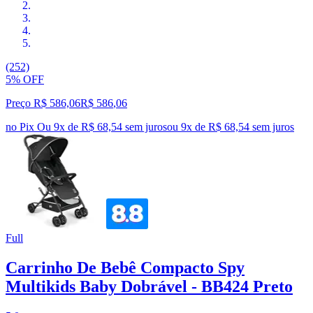
(252)
5% OFF
Preço R$ 586,06
R$
586
,
06
no Pix
Ou 9x de R$ 68,54 sem juros
ou
9
x de
R$ 68,54
sem juros
Full
Carrinho De Bebê Compacto Spy
Multikids Baby Dobrável - BB424 Preto