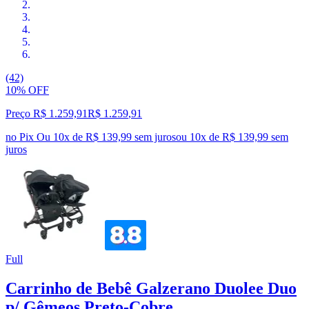
(42)
10% OFF
Preço R$ 1.259,91
R$
1.259
,
91
no Pix
Ou 10x de R$ 139,99 sem juros
ou
10
x de
R$ 139,99
sem
juros
Full
Carrinho de Bebê Galzerano Duolee Duo
p/ Gêmeos Preto-Cobre