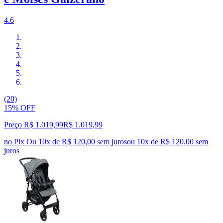
4.6
(20)
15% OFF
Preço R$ 1.019,99
R$
1.019
,
99
no Pix
Ou 10x de R$ 120,00 sem juros
ou
10
x de
R$ 120,00
sem
juros