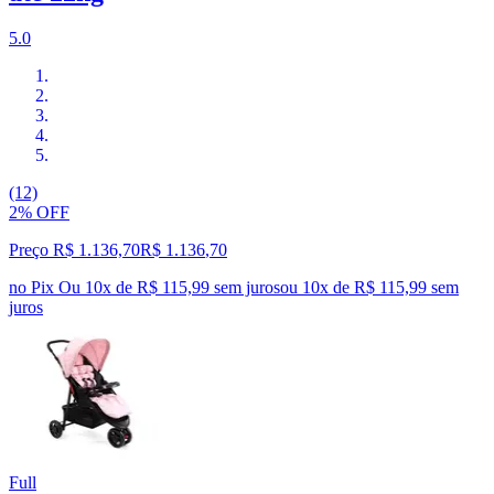
5.0
(12)
2% OFF
Preço R$ 1.136,70
R$
1.136
,
70
no Pix
Ou 10x de R$ 115,99 sem juros
ou
10
x de
R$ 115,99
sem
juros
Full