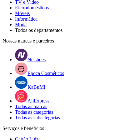
TV e Vídeo
Eletrodomésticos
Móveis
Informática
Moda
Todos os departamentos
Nossas marcas e parceiros
Netshoes
Epoca Cosméticos
KaBuM!
AliExpress
Todas as marcas
Todas as categorias
Todas as subcategorias
Serviços e benefícios
Cartão Luiza