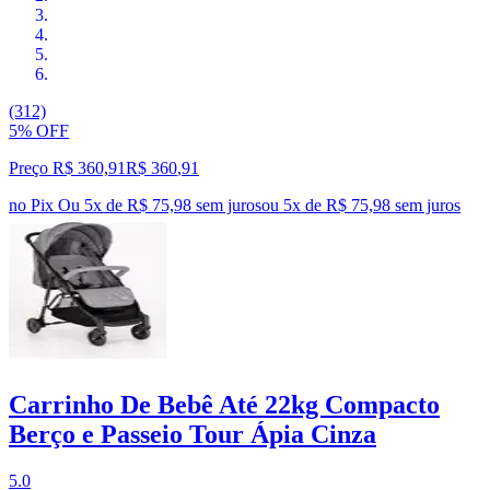
(312)
5% OFF
Preço R$ 360,91
R$
360
,
91
no Pix
Ou 5x de R$ 75,98 sem juros
ou
5
x de
R$ 75,98
sem juros
Carrinho De Bebê Até 22kg Compacto
Berço e Passeio Tour Ápia Cinza
5.0