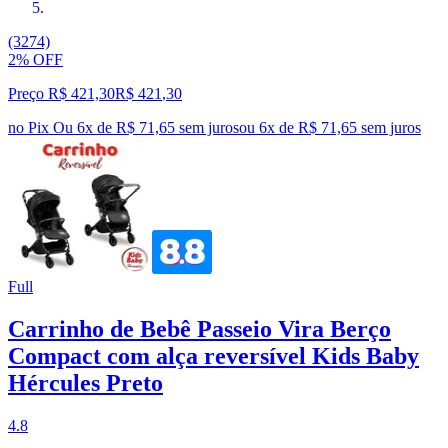
(3274)
2% OFF
Preço R$ 421,30
R$
421
,
30
no Pix
Ou 6x de R$ 71,65 sem juros
ou
6
x de
R$ 71,65
sem juros
Full
Carrinho de Bebê Passeio Vira Berço
Compact com alça reversível Kids Baby
Hércules Preto
4.8