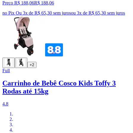
Preço R$ 188,06
R$
188
,
06
no Pix
Ou 3x de R$ 65,30 sem juros
ou
3
x de
R$ 65,30
sem juros
+2
Full
Carrinho de Bebê Cosco Kids Toffy 3
Rodas até 15kg
4.8