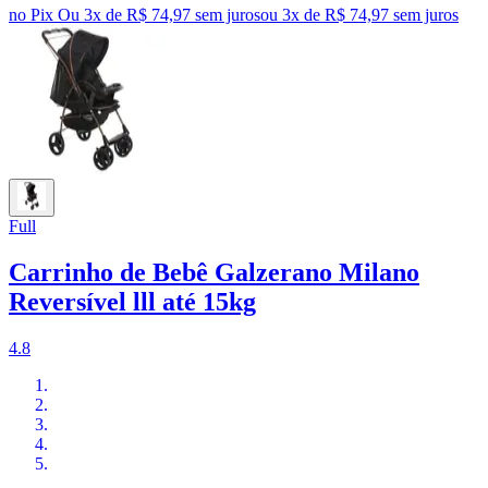
no Pix
Ou 3x de R$ 74,97 sem juros
ou
3
x de
R$ 74,97
sem juros
Full
Carrinho de Bebê Galzerano Milano
Reversível lll até 15kg
4.8