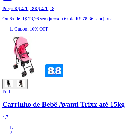
Preço R$ 470,18
R$
470
,
18
Ou 6x de R$ 78,36 sem juros
ou
6
x de
R$ 78,36
sem juros
Cupom 10% OFF
Full
Carrinho de Bebê Avanti Trixx até 15kg
4.7