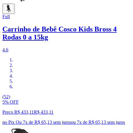
Full
Carrinho de Bebê Cosco Kids Bross 4
Rodas 0 a 15kg
4.6
(52)
5% OFF
Preço R$ 433,11
R$
433
,
11
no Pix
Ou 7x de R$ 65,13 sem juros
ou
7
x de
R$ 65,13
sem juros