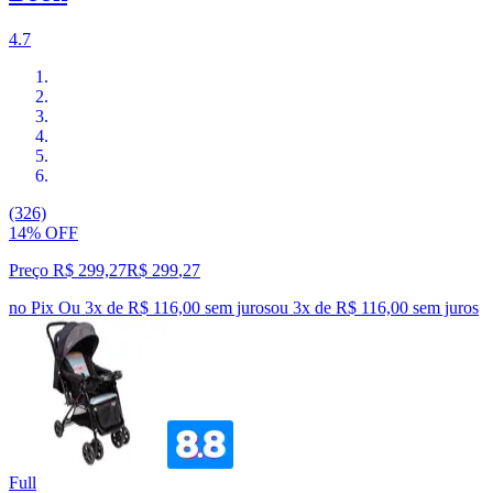
4.7
(326)
14% OFF
Preço R$ 299,27
R$
299
,
27
no Pix
Ou 3x de R$ 116,00 sem juros
ou
3
x de
R$ 116,00
sem juros
Full