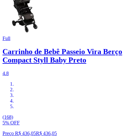
Full
Carrinho de Bebê Passeio Vira Berço
Compact Styll Baby Preto
4.8
(168)
5% OFF
Preço R$ 436,05
R$
436
,
05