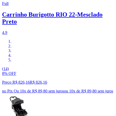
Full
Carrinho Burigotto RIO 22-Mesclado
Preto
4.9
(14)
8% OFF
Preço R$ 826,16
R$
826
,
16
no Pix
Ou 10x de R$ 89,80 sem juros
ou
10
x de
R$ 89,80
sem juros