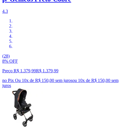
4.3
(28)
8% OFF
Preço R$ 1.379,99
R$
1.379
,
99
no Pix
Ou 10x de R$ 150,00 sem juros
ou
10
x de
R$ 150,00
sem
juros