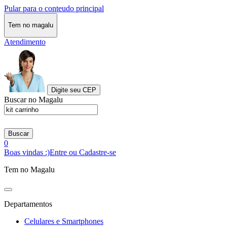
Pular para o conteudo principal
Tem no magalu
Atendimento
Digite seu CEP
Buscar no Magalu
Buscar
0
Boas vindas :)
Entre ou Cadastre-se
Tem no Magalu
Departamentos
Celulares e Smartphones