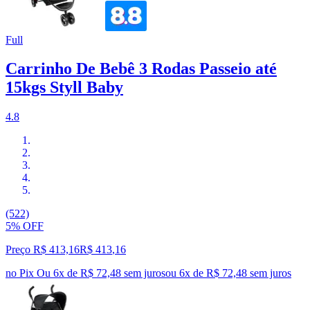
Full
Carrinho De Bebê 3 Rodas Passeio até
15kgs Styll Baby
4.8
(522)
5% OFF
Preço R$ 413,16
R$
413
,
16
no Pix
Ou 6x de R$ 72,48 sem juros
ou
6
x de
R$ 72,48
sem juros