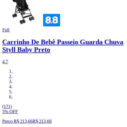
Full
Carrinho De Bebê Passeio Guarda Chuva
Styll Baby Preto
4.7
(171)
5% OFF
Preço R$ 213,66
R$
213
,
66