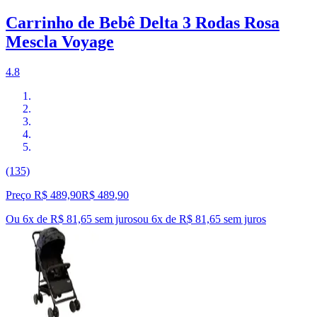
Carrinho de Bebê Delta 3 Rodas Rosa
Mescla Voyage
4.8
(135)
Preço R$ 489,90
R$
489
,
90
Ou 6x de R$ 81,65 sem juros
ou
6
x de
R$ 81,65
sem juros