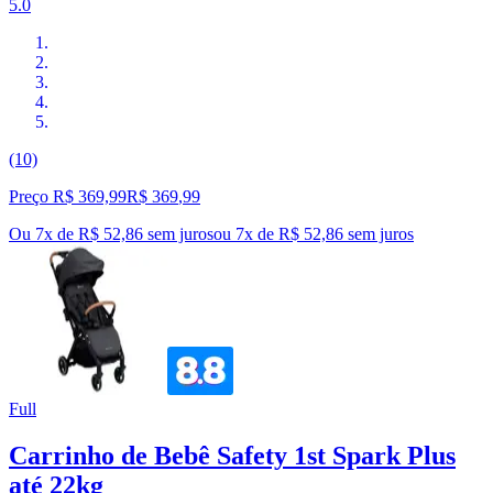
5.0
(10)
Preço R$ 369,99
R$
369
,
99
Ou 7x de R$ 52,86 sem juros
ou
7
x de
R$ 52,86
sem juros
Full
Carrinho de Bebê Safety 1st Spark Plus
até 22kg