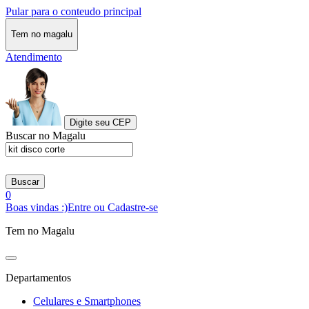
Pular para o conteudo principal
Tem no magalu
Atendimento
Digite seu CEP
Buscar no Magalu
Buscar
0
Boas vindas :)
Entre ou Cadastre-se
Tem no Magalu
Departamentos
Celulares e Smartphones