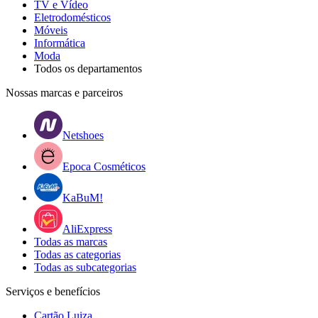
TV e Vídeo
Eletrodomésticos
Móveis
Informática
Moda
Todos os departamentos
Nossas marcas e parceiros
Netshoes
Epoca Cosméticos
KaBuM!
AliExpress
Todas as marcas
Todas as categorias
Todas as subcategorias
Serviços e benefícios
Cartão Luiza