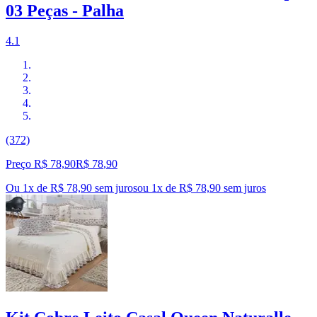
03 Peças - Palha
4.1
(372)
Preço R$ 78,90
R$
78
,
90
Ou 1x de R$ 78,90 sem juros
ou
1
x de
R$ 78,90
sem juros