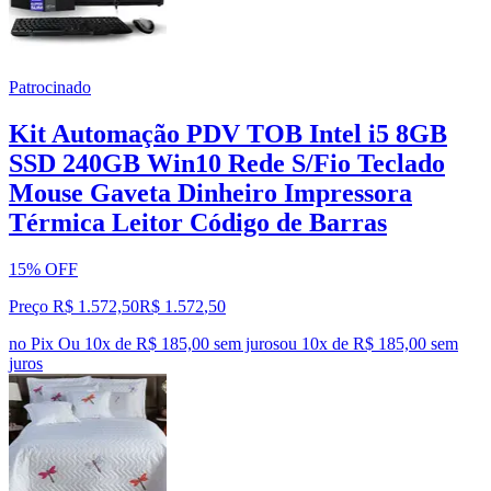
Patrocinado
Kit Automação PDV TOB Intel i5 8GB
SSD 240GB Win10 Rede S/Fio Teclado
Mouse Gaveta Dinheiro Impressora
Térmica Leitor Código de Barras
15% OFF
Preço R$ 1.572,50
R$
1.572
,
50
no Pix
Ou 10x de R$ 185,00 sem juros
ou
10
x de
R$ 185,00
sem
juros