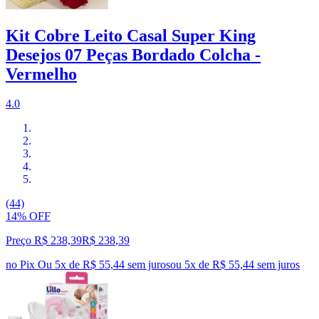
Kit Cobre Leito Casal Super King
Desejos 07 Peças Bordado Colcha -
Vermelho
4.0
(44)
14% OFF
Preço R$ 238,39
R$
238
,
39
no Pix
Ou 5x de R$ 55,44 sem juros
ou
5
x de
R$ 55,44
sem juros