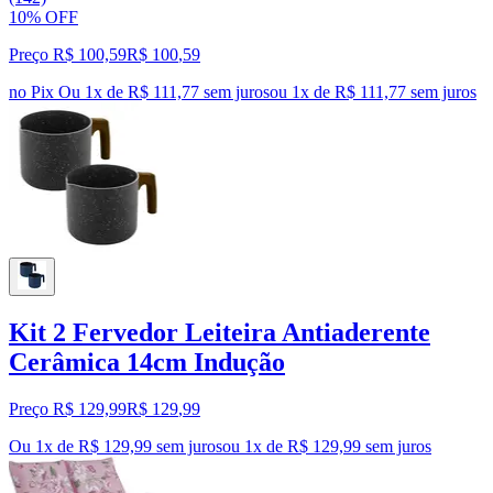
10% OFF
Preço R$ 100,59
R$
100
,
59
no Pix
Ou 1x de R$ 111,77 sem juros
ou
1
x de
R$ 111,77
sem juros
Kit 2 Fervedor Leiteira Antiaderente
Cerâmica 14cm Indução
Preço R$ 129,99
R$
129
,
99
Ou 1x de R$ 129,99 sem juros
ou
1
x de
R$ 129,99
sem juros