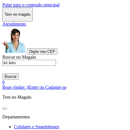
Pular para o conteudo principal
Tem no magalu
Atendimento
Digite seu CEP
Buscar no Magalu
Buscar
0
Boas vindas :)
Entre ou Cadastre-se
Tem no Magalu
Departamentos
Celulares e Smartphones