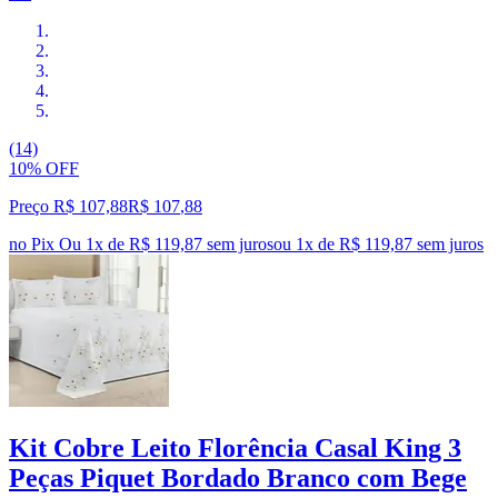
(14)
10% OFF
Preço R$ 107,88
R$
107
,
88
no Pix
Ou 1x de R$ 119,87 sem juros
ou
1
x de
R$ 119,87
sem juros
Kit Cobre Leito Florência Casal King 3
Peças Piquet Bordado Branco com Bege