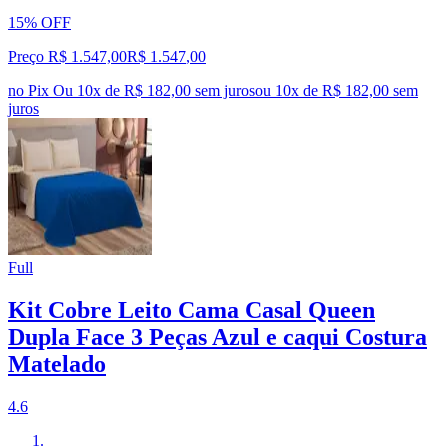
15% OFF
Preço R$ 1.547,00
R$
1.547
,
00
no Pix
Ou 10x de R$ 182,00 sem juros
ou
10
x de
R$ 182,00
sem
juros
Full
Kit Cobre Leito Cama Casal Queen
Dupla Face 3 Peças Azul e caqui Costura
Matelado
4.6