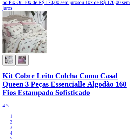
no Pix
Ou 10x de R$ 170,00 sem juros
ou
10
x de
R$ 170,00
sem
juros
Kit Cobre Leito Colcha Cama Casal
Queen 3 Peças Essencialle Algodão 160
Fios Estampado Sofisticado
4.5