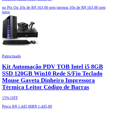
no Pix
Ou 10x de R$ 163,00 sem juros
ou
10
x de
R$ 163,00
sem
juros
Patrocinado
Kit Automação PDV TOB Intel i5 8GB
SSD 120GB Win10 Rede S/Fio Teclado
Mouse Gaveta Dinheiro Impressora
Térmica Leitor Código de Barras
15% OFF
Preço R$ 1.445,00
R$
1.445
,
00