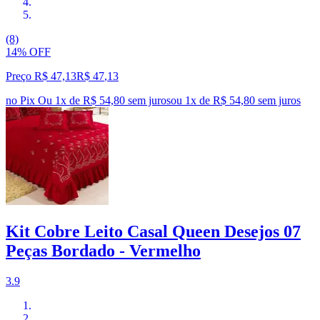
(8)
14% OFF
Preço R$ 47,13
R$
47
,
13
no Pix
Ou 1x de R$ 54,80 sem juros
ou
1
x de
R$ 54,80
sem juros
Kit Cobre Leito Casal Queen Desejos 07
Peças Bordado - Vermelho
3.9