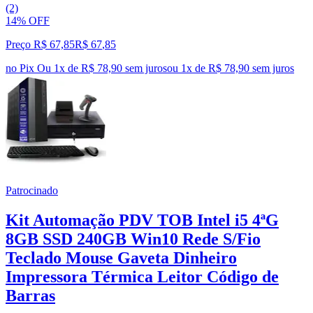
(2)
14% OFF
Preço R$ 67,85
R$
67
,
85
no Pix
Ou 1x de R$ 78,90 sem juros
ou
1
x de
R$ 78,90
sem juros
Patrocinado
Kit Automação PDV TOB Intel i5 4ªG
8GB SSD 240GB Win10 Rede S/Fio
Teclado Mouse Gaveta Dinheiro
Impressora Térmica Leitor Código de
Barras