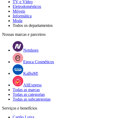
TV e Vídeo
Eletrodomésticos
Móveis
Informática
Moda
Todos os departamentos
Nossas marcas e parceiros
Netshoes
Epoca Cosméticos
KaBuM!
AliExpress
Todas as marcas
Todas as categorias
Todas as subcategorias
Serviços e benefícios
Cartão Luiza