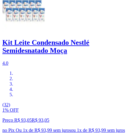
Kit Leite Condensado Nestlé
Semidesnatado Moça
4.0
(32)
1% OFF
Preço R$ 93,05
R$
93
,
05
no Pix
Ou 1x de R$ 93,99 sem juros
ou
1
x de
R$ 93,99
sem juros