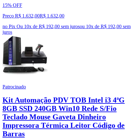
15% OFF
Preço R$ 1.632,00
R$
1.632
,
00
no Pix
Ou 10x de R$ 192,00 sem juros
ou
10
x de
R$ 192,00
sem
juros
Patrocinado
Kit Automação PDV TOB Intel i3 4ªG
8GB SSD 240GB Win10 Rede S/Fio
Teclado Mouse Gaveta Dinheiro
Impressora Térmica Leitor Código de
Barras