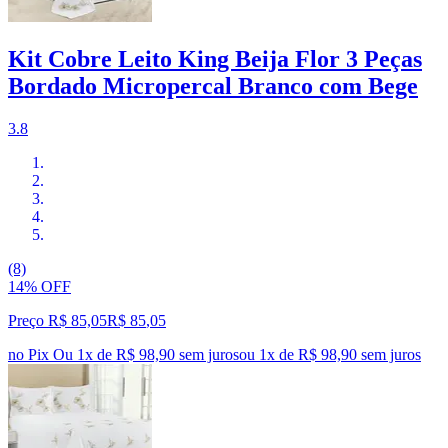
Kit Cobre Leito King Beija Flor 3 Peças
Bordado Micropercal Branco com Bege
3.8
(8)
14% OFF
Preço R$ 85,05
R$
85
,
05
no Pix
Ou 1x de R$ 98,90 sem juros
ou
1
x de
R$ 98,90
sem juros