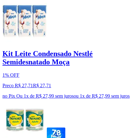
Kit Leite Condensado Nestlé
Semidesnatado Moça
1% OFF
Preço R$ 27,71
R$
27
,
71
no Pix
Ou 1x de R$ 27,99 sem juros
ou
1
x de
R$ 27,99
sem juros