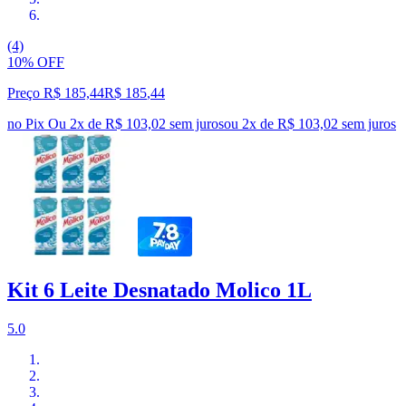
(4)
10% OFF
Preço R$ 185,44
R$
185
,
44
no Pix
Ou 2x de R$ 103,02 sem juros
ou
2
x de
R$ 103,02
sem juros
Kit 6 Leite Desnatado Molico 1L
5.0