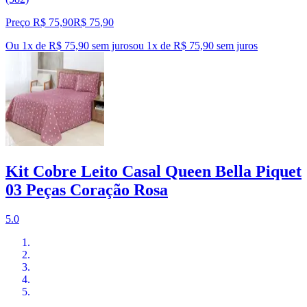
Preço R$ 75,90
R$
75
,
90
Ou 1x de R$ 75,90 sem juros
ou
1
x de
R$ 75,90
sem juros
Kit Cobre Leito Casal Queen Bella Piquet
03 Peças Coração Rosa
5.0