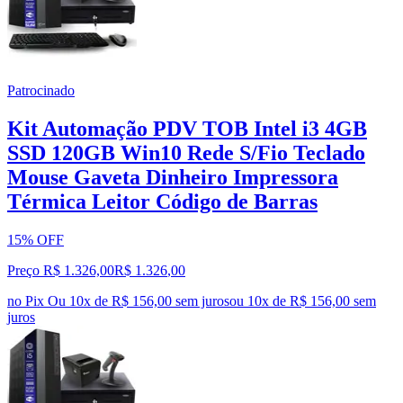
Patrocinado
Kit Automação PDV TOB Intel i3 4GB
SSD 120GB Win10 Rede S/Fio Teclado
Mouse Gaveta Dinheiro Impressora
Térmica Leitor Código de Barras
15% OFF
Preço R$ 1.326,00
R$
1.326
,
00
no Pix
Ou 10x de R$ 156,00 sem juros
ou
10
x de
R$ 156,00
sem
juros