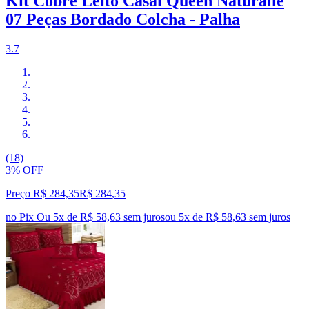
Kit Cobre Leito Casal Queen Naturalle
07 Peças Bordado Colcha - Palha
3.7
(18)
3% OFF
Preço R$ 284,35
R$
284
,
35
no Pix
Ou 5x de R$ 58,63 sem juros
ou
5
x de
R$ 58,63
sem juros