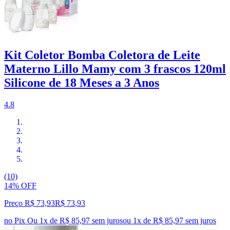
Kit Coletor Bomba Coletora de Leite
Materno Lillo Mamy com 3 frascos 120ml
Silicone de 18 Meses a 3 Anos
4.8
(10)
14% OFF
Preço R$ 73,93
R$
73
,
93
no Pix
Ou 1x de R$ 85,97 sem juros
ou
1
x de
R$ 85,97
sem juros