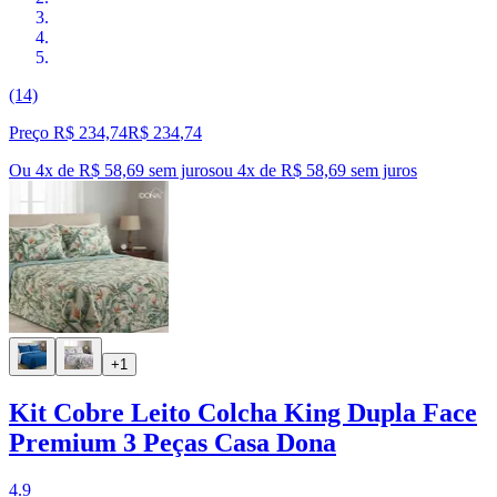
(14)
Preço R$ 234,74
R$
234
,
74
Ou 4x de R$ 58,69 sem juros
ou
4
x de
R$ 58,69
sem juros
+1
Kit Cobre Leito Colcha King Dupla Face
Premium 3 Peças Casa Dona
4.9