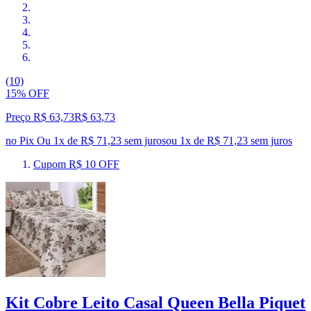
(10)
15% OFF
Preço R$ 63,73
R$
63
,
73
no Pix
Ou 1x de R$ 71,23 sem juros
ou
1
x de
R$ 71,23
sem juros
Cupom R$ 10 OFF
Kit Cobre Leito Casal Queen Bella Piquet