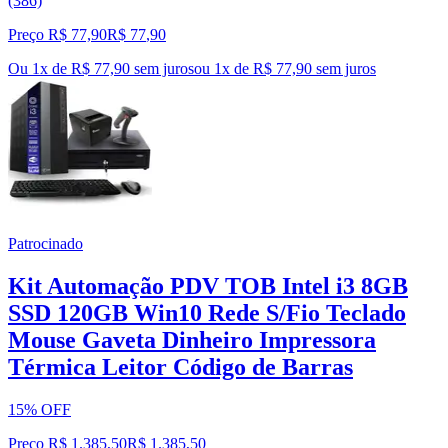
(386)
Preço R$ 77,90
R$
77
,
90
Ou 1x de R$ 77,90 sem juros
ou
1
x de
R$ 77,90
sem juros
Patrocinado
Kit Automação PDV TOB Intel i3 8GB
SSD 120GB Win10 Rede S/Fio Teclado
Mouse Gaveta Dinheiro Impressora
Térmica Leitor Código de Barras
15% OFF
Preço R$ 1.385,50
R$
1.385
,
50