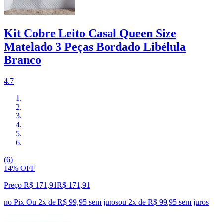
Kit Cobre Leito Casal Queen Size
Matelado 3 Peças Bordado Libélula
Branco
4.7
(6)
14% OFF
Preço R$ 171,91
R$
171
,
91
no Pix
Ou 2x de R$ 99,95 sem juros
ou
2
x de
R$ 99,95
sem juros