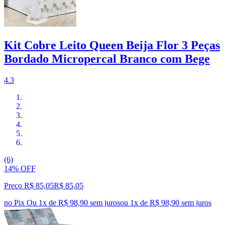
Kit Cobre Leito Queen Beija Flor 3 Peças
Bordado Micropercal Branco com Bege
4.3
(6)
14% OFF
Preço R$ 85,05
R$
85
,
05
no Pix
Ou 1x de R$ 98,90 sem juros
ou
1
x de
R$ 98,90
sem juros