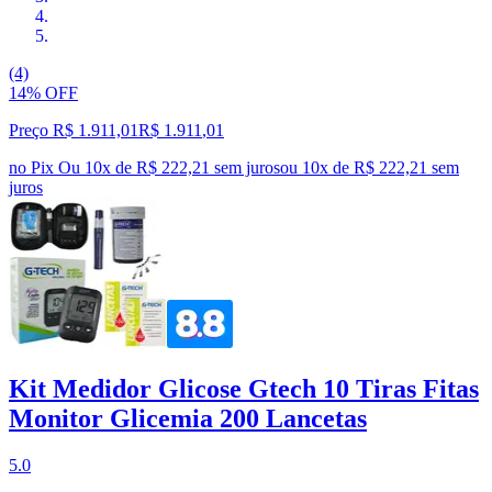
(4)
14% OFF
Preço R$ 1.911,01
R$
1.911
,
01
no Pix
Ou 10x de R$ 222,21 sem juros
ou
10
x de
R$ 222,21
sem
juros
Kit Medidor Glicose Gtech 10 Tiras Fitas
Monitor Glicemia 200 Lancetas
5.0