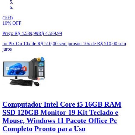
(103)
10% OFF
Preço R$ 4.589,99
R$
4.589
,
99
no Pix
Ou 10x de R$ 510,00 sem juros
ou
10
x de
R$ 510,00
sem
juros
Computador Intel Core i5 16GB RAM
SSD 120GB Monitor 19 Kit Teclado e
Mouse, Windows 11 Pacote Office Pc
Completo Pronto para Uso