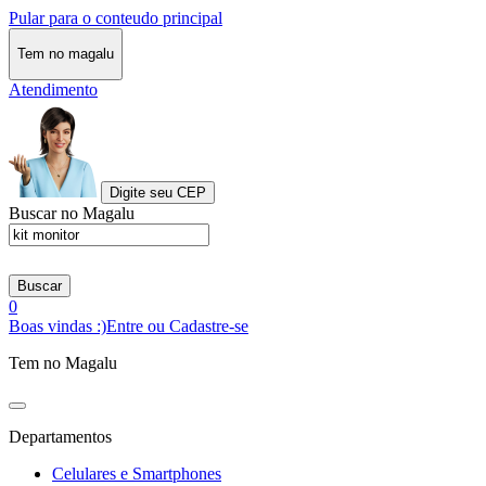
Pular para o conteudo principal
Tem no magalu
Atendimento
Digite seu CEP
Buscar no Magalu
Buscar
0
Boas vindas :)
Entre ou Cadastre-se
Tem no Magalu
Departamentos
Celulares e Smartphones