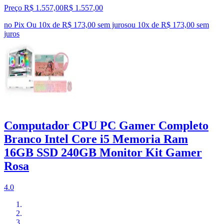
Preço R$ 1.557,00
R$
1.557
,
00
no Pix
Ou 10x de R$ 173,00 sem juros
ou
10
x de
R$ 173,00
sem
juros
Computador CPU PC Gamer Completo
Branco Intel Core i5 Memoria Ram
16GB SSD 240GB Monitor Kit Gamer
Rosa
4.0