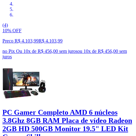
(4)
10% OFF
Preço R$ 4.103,99
R$
4.103
,
99
no Pix
Ou 10x de R$ 456,00 sem juros
ou
10
x de
R$ 456,00
sem
juros
PC Gamer Completo AMD 6 núcleos
3.8Ghz 8GB RAM Placa de vídeo Radeon
2GB HD 500GB Monitor 19.5" LED Kit