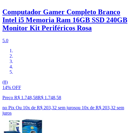
Computador Gamer Completo Branco
Intel i5 Memoria Ram 16GB SSD 240GB
Monitor Kit Periféricos Rosa
5.0
(8)
14% OFF
Preço R$ 1.748,58
R$
1.748
,
58
no Pix
Ou 10x de R$ 203,32 sem juros
ou
10
x de
R$ 203,32
sem
juros