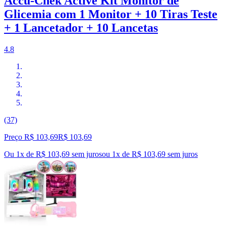
Accu-Chek Active Kit Monitor de
Glicemia com 1 Monitor + 10 Tiras Teste
+ 1 Lancetador + 10 Lancetas
4.8
(37)
Preço R$ 103,69
R$
103
,
69
Ou 1x de R$ 103,69 sem juros
ou
1
x de
R$ 103,69
sem juros