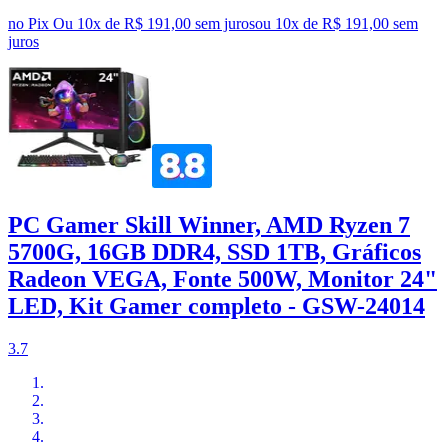
no Pix
Ou 10x de R$ 191,00 sem juros
ou
10
x de
R$ 191,00
sem
juros
PC Gamer Skill Winner, AMD Ryzen 7
5700G, 16GB DDR4, SSD 1TB, Gráficos
Radeon VEGA, Fonte 500W, Monitor 24"
LED, Kit Gamer completo - GSW-24014
3.7