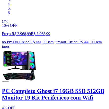
(35)
10% OFF
Preço R$ 3.968,99
R$
3.968
,
99
no Pix
Ou 10x de R$ 441,00 sem juros
ou
10
x de
R$ 441,00
sem
juros
PC Completo Ghost i7 16GB SSD 512GB
Monitor 19 Kit Periféricos com Wifi
4% OFF