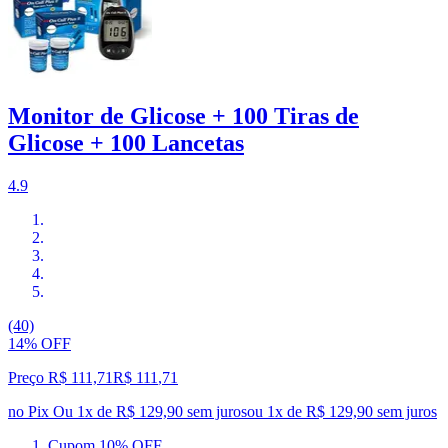
Monitor de Glicose + 100 Tiras de
Glicose + 100 Lancetas
4.9
(40)
14% OFF
Preço R$ 111,71
R$
111
,
71
no Pix
Ou 1x de R$ 129,90 sem juros
ou
1
x de
R$ 129,90
sem juros
Cupom 10% OFF