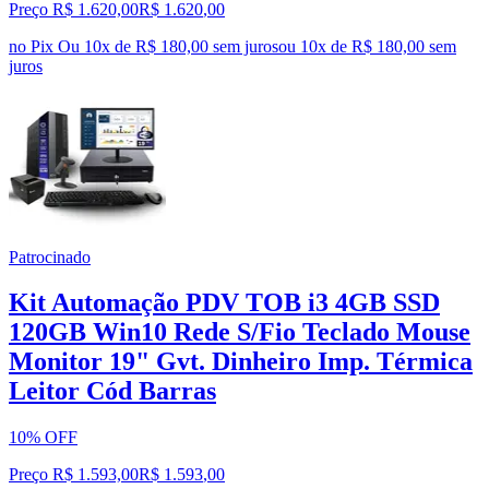
Preço R$ 1.620,00
R$
1.620
,
00
no Pix
Ou 10x de R$ 180,00 sem juros
ou
10
x de
R$ 180,00
sem
juros
Patrocinado
Kit Automação PDV TOB i3 4GB SSD
120GB Win10 Rede S/Fio Teclado Mouse
Monitor 19" Gvt. Dinheiro Imp. Térmica
Leitor Cód Barras
10% OFF
Preço R$ 1.593,00
R$
1.593
,
00