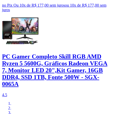
no Pix
Ou 10x de R$ 177,00 sem juros
ou
10
x de
R$ 177,00
sem
juros
PC Gamer Completo Skill RGB AMD
Ryzen 5 5600G, Gráficos Radeon VEGA
7, Monitor LED 20",Kit Gamer, 16GB
DDR4, SSD 1TB, Fonte 500W - SGX-
0065A
4.5