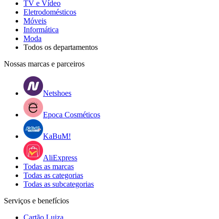
TV e Vídeo
Eletrodomésticos
Móveis
Informática
Moda
Todos os departamentos
Nossas marcas e parceiros
Netshoes
Epoca Cosméticos
KaBuM!
AliExpress
Todas as marcas
Todas as categorias
Todas as subcategorias
Serviços e benefícios
Cartão Luiza