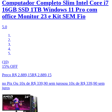
Computador Completo Slim Intel Core i7
16GB SSD 1TB Windows 11 Pro com
office Monitor 23 e Kit SEM Fio
5.0
(10)
15% OFF
Preço R$ 2.889,15
R$
2.889
,
15
no Pix
Ou 10x de R$ 339,90 sem juros
ou
10
x de
R$ 339,90
sem
juros