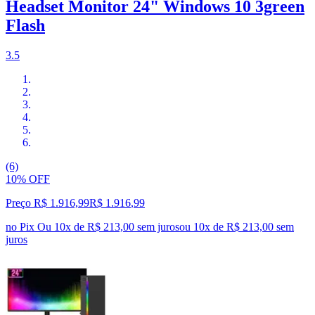
Headset Monitor 24" Windows 10 3green
Flash
3.5
(6)
10% OFF
Preço R$ 1.916,99
R$
1.916
,
99
no Pix
Ou 10x de R$ 213,00 sem juros
ou
10
x de
R$ 213,00
sem
juros