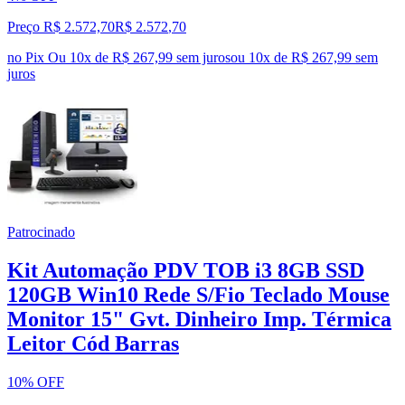
Preço R$ 2.572,70
R$
2.572
,
70
no Pix
Ou 10x de R$ 267,99 sem juros
ou
10
x de
R$ 267,99
sem
juros
Patrocinado
Kit Automação PDV TOB i3 8GB SSD
120GB Win10 Rede S/Fio Teclado Mouse
Monitor 15" Gvt. Dinheiro Imp. Térmica
Leitor Cód Barras
10% OFF