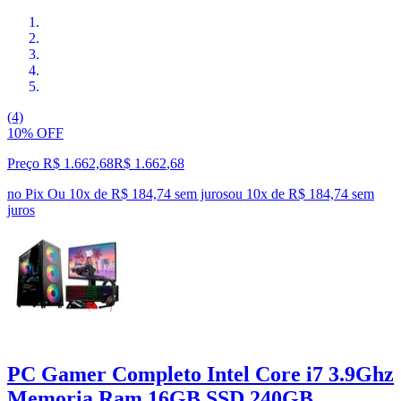
(4)
10% OFF
Preço R$ 1.662,68
R$
1.662
,
68
no Pix
Ou 10x de R$ 184,74 sem juros
ou
10
x de
R$ 184,74
sem
juros
PC Gamer Completo Intel Core i7 3.9Ghz
Memoria Ram 16GB SSD 240GB