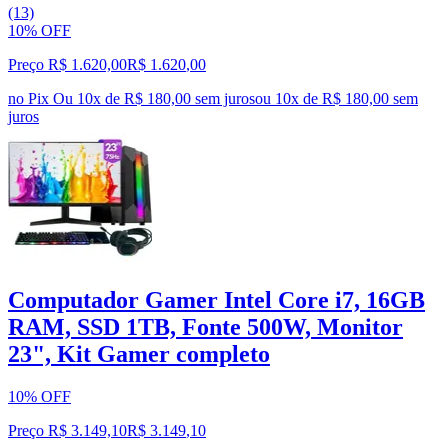
(13)
10% OFF
Preço R$ 1.620,00
R$
1.620
,
00
no Pix
Ou 10x de R$ 180,00 sem juros
ou
10
x de
R$ 180,00
sem
juros
Computador Gamer Intel Core i7, 16GB
RAM, SSD 1TB, Fonte 500W, Monitor
23", Kit Gamer completo
10% OFF
Preço R$ 3.149,10
R$
3.149
,
10