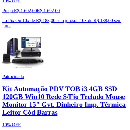
10% OFF
Preço R$ 1.692,00
R$
1.692
,
00
no Pix
Ou 10x de R$ 188,00 sem juros
ou
10
x de
R$ 188,00
sem
juros
Patrocinado
Kit Automação PDV TOB i3 4GB SSD
120GB Win10 Rede S/Fio Teclado Mouse
Monitor 15" Gvt. Dinheiro Imp. Térmica
Leitor Cód Barras
10% OFF