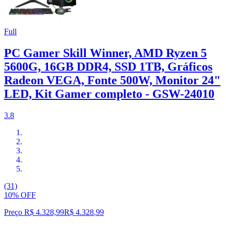
Full
PC Gamer Skill Winner, AMD Ryzen 5
5600G, 16GB DDR4, SSD 1TB, Gráficos
Radeon VEGA, Fonte 500W, Monitor 24"
LED, Kit Gamer completo - GSW-24010
3.8
(31)
10% OFF
Preço R$ 4.328,99
R$
4.328
,
99