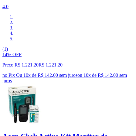
4.0
(1)
14% OFF
Preço R$ 1.221,20
R$
1.221
,
20
no Pix
Ou 10x de R$ 142,00 sem juros
ou
10
x de
R$ 142,00
sem
juros