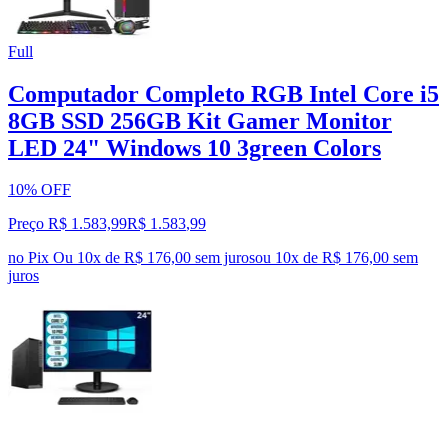
Full
Computador Completo RGB Intel Core i5
8GB SSD 256GB Kit Gamer Monitor
LED 24" Windows 10 3green Colors
10% OFF
Preço R$ 1.583,99
R$
1.583
,
99
no Pix
Ou 10x de R$ 176,00 sem juros
ou
10
x de
R$ 176,00
sem
juros