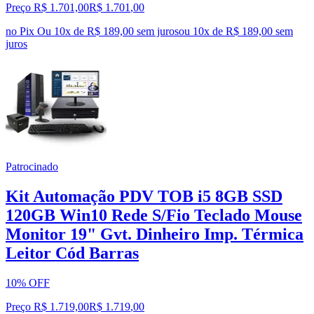
Preço R$ 1.701,00
R$
1.701
,
00
no Pix
Ou 10x de R$ 189,00 sem juros
ou
10
x de
R$ 189,00
sem
juros
Patrocinado
Kit Automação PDV TOB i5 8GB SSD
120GB Win10 Rede S/Fio Teclado Mouse
Monitor 19" Gvt. Dinheiro Imp. Térmica
Leitor Cód Barras
10% OFF
Preço R$ 1.719,00
R$
1.719
,
00