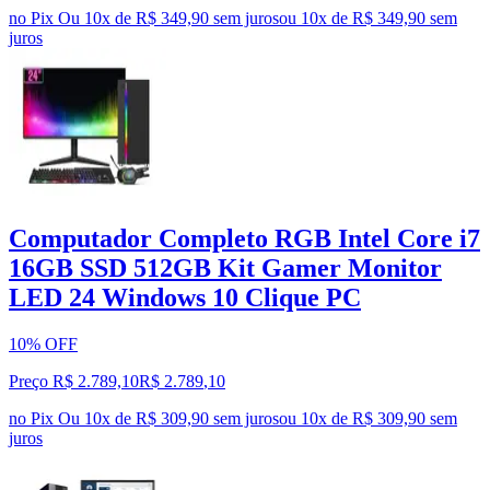
no Pix
Ou 10x de R$ 349,90 sem juros
ou
10
x de
R$ 349,90
sem
juros
Computador Completo RGB Intel Core i7
16GB SSD 512GB Kit Gamer Monitor
LED 24 Windows 10 Clique PC
10% OFF
Preço R$ 2.789,10
R$
2.789
,
10
no Pix
Ou 10x de R$ 309,90 sem juros
ou
10
x de
R$ 309,90
sem
juros