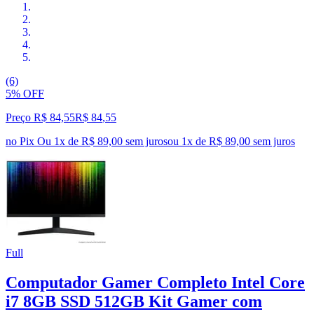
(6)
5% OFF
Preço R$ 84,55
R$
84
,
55
no Pix
Ou 1x de R$ 89,00 sem juros
ou
1
x de
R$ 89,00
sem juros
Full
Computador Gamer Completo Intel Core
i7 8GB SSD 512GB Kit Gamer com