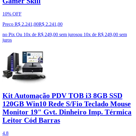
Gamer Skill
10% OFF
Preço R$ 2.241,00
R$
2.241
,
00
no Pix
Ou 10x de R$ 249,00 sem juros
ou
10
x de
R$ 249,00
sem
juros
Kit Automação PDV TOB i3 8GB SSD
120GB Win10 Rede S/Fio Teclado Mouse
Monitor 19" Gvt. Dinheiro Imp. Térmica
Leitor Cód Barras
4.8