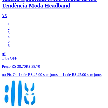
Tendência Moda Headband
3.5
(6)
14% OFF
Preço R$ 38,70
R$
38
,
70
no Pix
Ou 1x de R$ 45,00 sem juros
ou
1
x de
R$ 45,00
sem juros