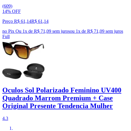
(609)
14% OFF
Preço R$ 61,14
R$
61
,
14
no Pix
Ou 1x de R$ 71,09 sem juros
ou
1
x de
R$ 71,09
sem juros
Full
Oculos Sol Polarizado Feminino UV400
Quadrado Marrom Premium + Case
Original Presente Tendencia Mulher
4.3