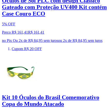
Óculos de Sol PLC com design Clássico
Gateado com Proteção UV400 Kit contém
Case Couro ECO
5% OFF
Preço R$ 161,41
R$
161
,
41
no Pix
Ou 2x de R$ 84,95 sem juros
ou
2
x de
R$ 84,95
sem juros
Cupom R$ 20 OFF
Kit 10 Óculos do Brasil Comemorativo
Copa do Mundo Atacado