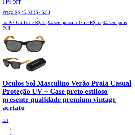
14% OFF
Preço R$ 45,53
R$
45
,
53
no Pix
Ou 1x de R$ 52,94 sem juros
ou
1
x de
R$ 52,94
sem juros
Full
Oculos Sol Masculino Verão Praia Casual
Proteção UV + Case preto estiloso
presente qualidade premium vintage
acetato
4.1