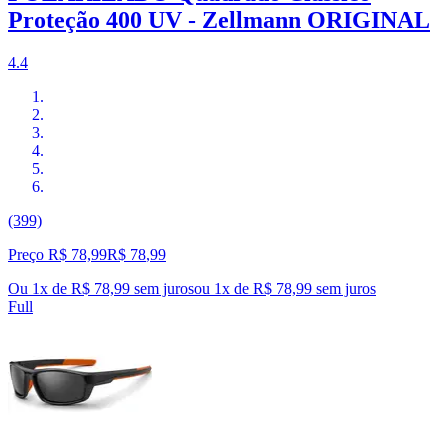
Proteção 400 UV - Zellmann ORIGINAL
4.4
(399)
Preço R$ 78,99
R$
78
,
99
Ou 1x de R$ 78,99 sem juros
ou
1
x de
R$ 78,99
sem juros
Full