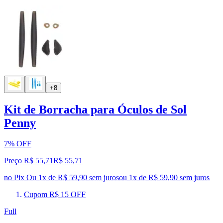
+8
Kit de Borracha para Óculos de Sol
Penny
7% OFF
Preço R$ 55,71
R$
55
,
71
no Pix
Ou 1x de R$ 59,90 sem juros
ou
1
x de
R$ 59,90
sem juros
Cupom R$ 15 OFF
Full