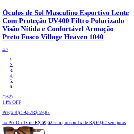
Óculos de Sol Masculino Esportivo Lente
Com Proteção UV400 Filtro Polarizado
Visão Nítida e Confortável Armação
Preto Fosco Village Heaven 1040
4.7
(162)
14% OFF
Preço R$ 59,87
R$
59
,
87
no Pix
Ou 1x de R$ 69,62 sem juros
ou
1
x de
R$ 69,62
sem juros