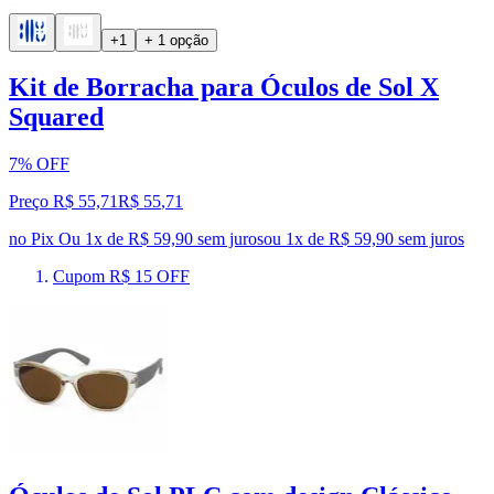
+1
+ 1 opção
Kit de Borracha para Óculos de Sol X
Squared
7% OFF
Preço R$ 55,71
R$
55
,
71
no Pix
Ou 1x de R$ 59,90 sem juros
ou
1
x de
R$ 59,90
sem juros
Cupom R$ 15 OFF