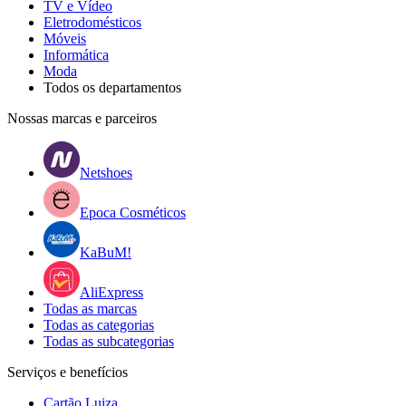
TV e Vídeo
Eletrodomésticos
Móveis
Informática
Moda
Todos os departamentos
Nossas marcas e parceiros
Netshoes
Epoca Cosméticos
KaBuM!
AliExpress
Todas as marcas
Todas as categorias
Todas as subcategorias
Serviços e benefícios
Cartão Luiza