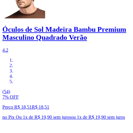
Óculos de Sol Madeira Bambu Premium
Masculino Quadrado Verão
4.2
(54)
7% OFF
Preço R$ 18,51
R$
18
,
51
no Pix
Ou 1x de R$ 19,90 sem juros
ou
1
x de
R$ 19,90
sem juros