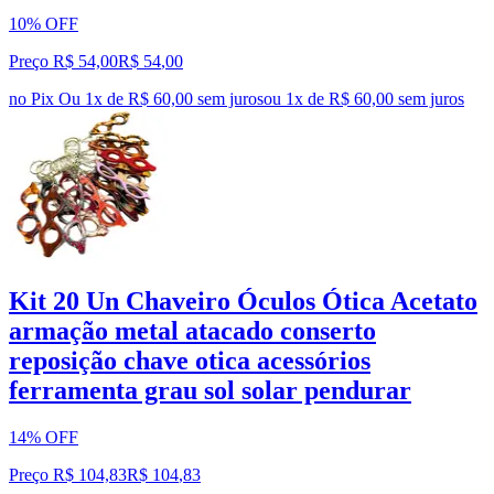
10% OFF
Preço R$ 54,00
R$
54
,
00
no Pix
Ou 1x de R$ 60,00 sem juros
ou
1
x de
R$ 60,00
sem juros
Kit 20 Un Chaveiro Óculos Ótica Acetato
armação metal atacado conserto
reposição chave otica acessórios
ferramenta grau sol solar pendurar
14% OFF
Preço R$ 104,83
R$
104
,
83