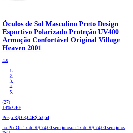
Óculos de Sol Masculino Preto Design
Esportivo Polarizado Proteção UV400
Armação Confortável Original Village
Heaven 2001
4.9
(27)
14% OFF
Preço R$ 63,64
R$
63
,
64
no Pix
Ou 1x de R$ 74,00 sem juros
ou
1
x de
R$ 74,00
sem juros
Full