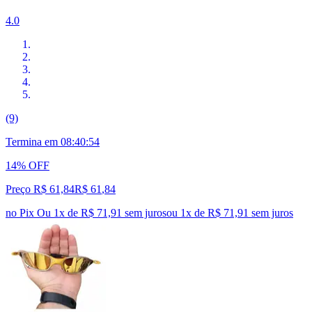
4.0
(9)
Termina em
08:40:53
14% OFF
Preço R$ 61,84
R$
61
,
84
no Pix
Ou 1x de R$ 71,91 sem juros
ou
1
x de
R$ 71,91
sem juros