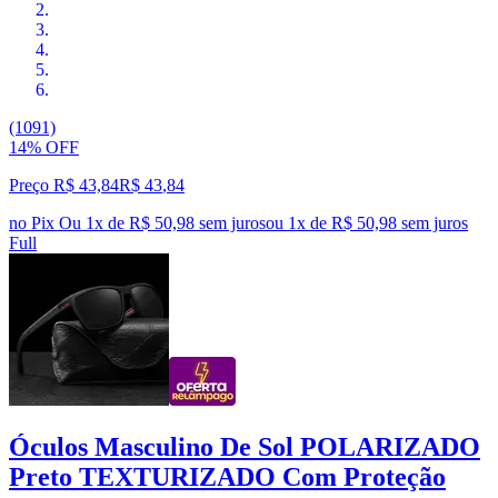
(1091)
14% OFF
Preço R$ 43,84
R$
43
,
84
no Pix
Ou 1x de R$ 50,98 sem juros
ou
1
x de
R$ 50,98
sem juros
Full
Óculos Masculino De Sol POLARIZADO
Preto TEXTURIZADO Com Proteção