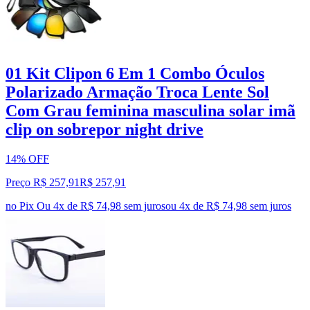
01 Kit Clipon 6 Em 1 Combo Óculos
Polarizado Armação Troca Lente Sol
Com Grau feminina masculina solar imã
clip on sobrepor night drive
14% OFF
Preço R$ 257,91
R$
257
,
91
no Pix
Ou 4x de R$ 74,98 sem juros
ou
4
x de
R$ 74,98
sem juros