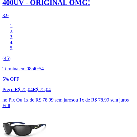
400UV - ORIGINAL OMG!
3.9
(45)
Termina em
08:40:53
5% OFF
Preço R$ 75,04
R$
75
,
04
no Pix
Ou 1x de R$ 78,99 sem juros
ou
1
x de
R$ 78,99
sem juros
Full