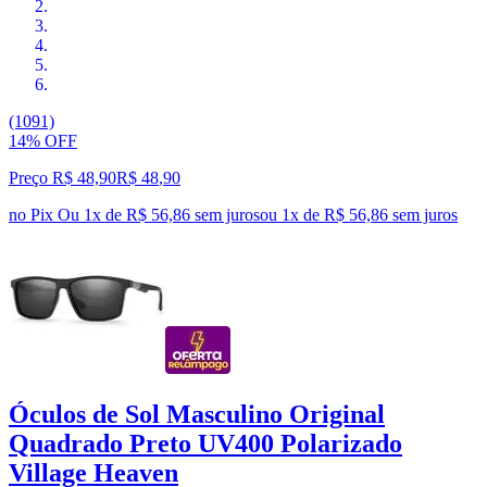
(1091)
14% OFF
Preço R$ 48,90
R$
48
,
90
no Pix
Ou 1x de R$ 56,86 sem juros
ou
1
x de
R$ 56,86
sem juros
Óculos de Sol Masculino Original
Quadrado Preto UV400 Polarizado
Village Heaven