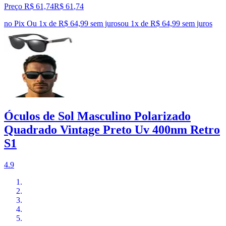
Preço R$ 61,74
R$
61
,
74
no Pix
Ou 1x de R$ 64,99 sem juros
ou
1
x de
R$ 64,99
sem juros
Óculos de Sol Masculino Polarizado
Quadrado Vintage Preto Uv 400nm Retro
S1
4.9