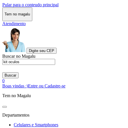
Pular para o conteudo principal
Tem no magalu
Atendimento
Digite seu CEP
Buscar no Magalu
Buscar
0
Boas vindas :)
Entre ou Cadastre-se
Tem no Magalu
Departamentos
Celulares e Smartphones