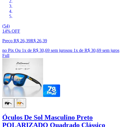
(54)
14% OFF
Preço R$ 26,39
R$
26
,
39
no Pix
Ou 1x de R$ 30,69 sem juros
ou
1
x de
R$ 30,69
sem juros
Full
Óculos De Sol Masculino Preto
POLARIZADO Quadrado Clássico