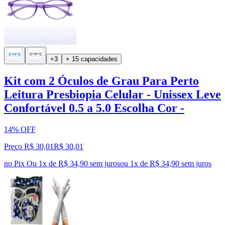
+3
+ 15 capacidades
Kit com 2 Óculos de Grau Para Perto
Leitura Presbiopia Celular - Unissex Leve
Confortável 0.5 a 5.0 Escolha Cor -
14% OFF
Preço R$ 30,01
R$
30
,
01
no Pix
Ou 1x de R$ 34,90 sem juros
ou
1
x de
R$ 34,90
sem juros