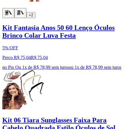
+2
Kit Fantasia Anos 50 60 Lenço Óculos
Brinco Colar Luva Festa
5% OFF
Preço R$ 75,04
R$
75
,
04
no Pix
Ou 1x de R$ 78,99 sem juros
ou
1
x de
R$ 78,99
sem juros
Kit 06 Tiara Sunglasses Faixa Para
Cabelo Quadrada Estilo Óculos de Sol