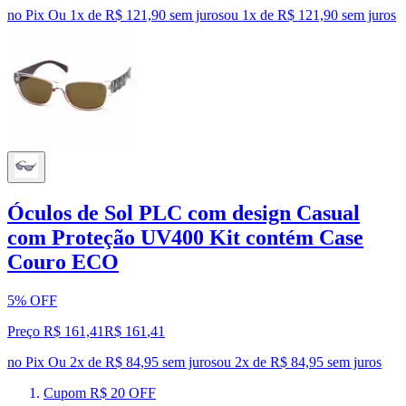
no Pix
Ou 1x de R$ 121,90 sem juros
ou
1
x de
R$ 121,90
sem juros
Óculos de Sol PLC com design Casual
com Proteção UV400 Kit contém Case
Couro ECO
5% OFF
Preço R$ 161,41
R$
161
,
41
no Pix
Ou 2x de R$ 84,95 sem juros
ou
2
x de
R$ 84,95
sem juros
Cupom R$ 20 OFF