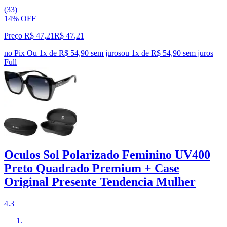
(33)
14% OFF
Preço R$ 47,21
R$
47
,
21
no Pix
Ou 1x de R$ 54,90 sem juros
ou
1
x de
R$ 54,90
sem juros
Full
Oculos Sol Polarizado Feminino UV400
Preto Quadrado Premium + Case
Original Presente Tendencia Mulher
4.3