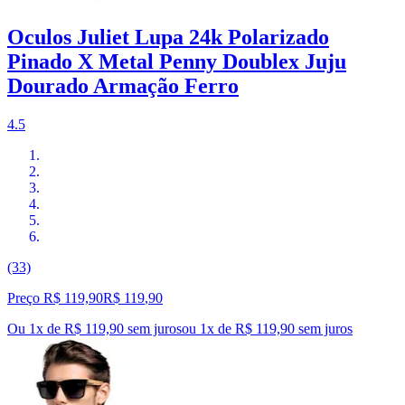
Oculos Juliet Lupa 24k Polarizado
Pinado X Metal Penny Doublex Juju
Dourado Armação Ferro
4.5
(33)
Preço R$ 119,90
R$
119
,
90
Ou 1x de R$ 119,90 sem juros
ou
1
x de
R$ 119,90
sem juros