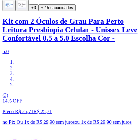
+3
+ 15 capacidades
Kit com 2 Óculos de Grau Para Perto
Leitura Presbiopia Celular - Unissex Leve
Confortável 0.5 a 5.0 Escolha Cor -
5.0
(3)
14% OFF
Preço R$ 25,71
R$
25
,
71
no Pix
Ou 1x de R$ 29,90 sem juros
ou
1
x de
R$ 29,90
sem juros