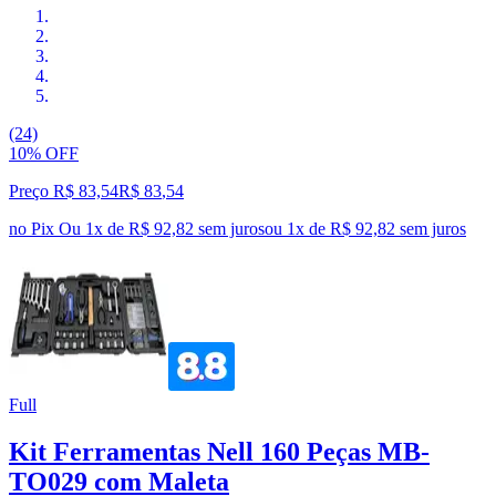
(24)
10% OFF
Preço R$ 83,54
R$
83
,
54
no Pix
Ou 1x de R$ 92,82 sem juros
ou
1
x de
R$ 92,82
sem juros
Full
Kit Ferramentas Nell 160 Peças MB-
TO029 com Maleta