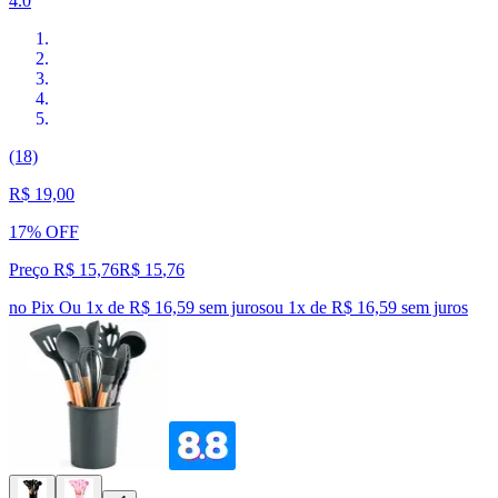
4.0
(18)
R$ 19,00
17% OFF
Preço R$ 15,76
R$
15
,
76
no Pix
Ou 1x de R$ 16,59 sem juros
ou
1
x de
R$ 16,59
sem juros