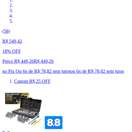
(58)
R$ 549,42
18% OFF
Preço R$ 449,26
R$
449
,
26
no Pix
Ou 6x de R$ 78,82 sem juros
ou
6
x de
R$ 78,82
sem juros
Cupom R$ 25 OFF