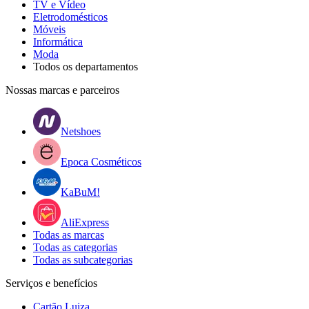
TV e Vídeo
Eletrodomésticos
Móveis
Informática
Moda
Todos os departamentos
Nossas marcas e parceiros
Netshoes
Epoca Cosméticos
KaBuM!
AliExpress
Todas as marcas
Todas as categorias
Todas as subcategorias
Serviços e benefícios
Cartão Luiza