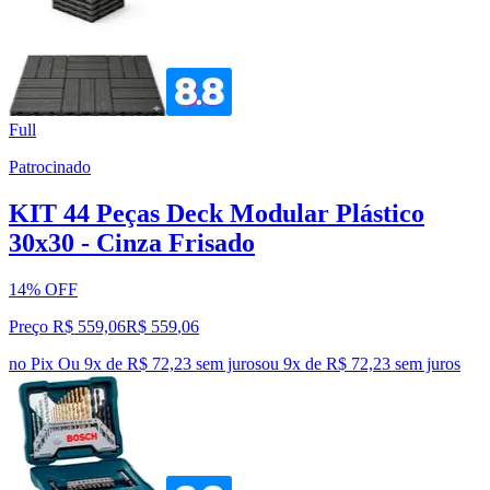
Full
Patrocinado
KIT 44 Peças Deck Modular Plástico
30x30 - Cinza Frisado
14% OFF
Preço R$ 559,06
R$
559
,
06
no Pix
Ou 9x de R$ 72,23 sem juros
ou
9
x de
R$ 72,23
sem juros