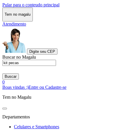
Pular para o conteudo principal
Tem no magalu
Atendimento
Digite seu CEP
Buscar no Magalu
Buscar
0
Boas vindas :)
Entre ou Cadastre-se
Tem no Magalu
Departamentos
Celulares e Smartphones