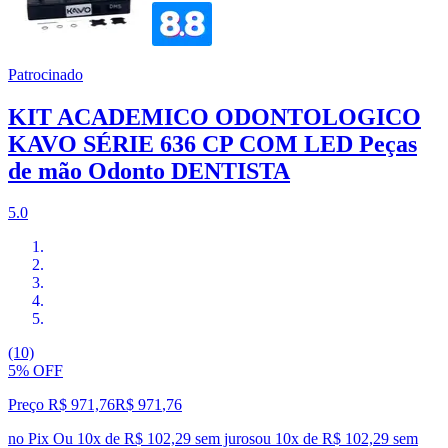
Patrocinado
KIT ACADEMICO ODONTOLOGICO
KAVO SÉRIE 636 CP COM LED Peças
de mão Odonto DENTISTA
5.0
(10)
5% OFF
Preço R$ 971,76
R$
971
,
76
no Pix
Ou 10x de R$ 102,29 sem juros
ou
10
x de
R$ 102,29
sem