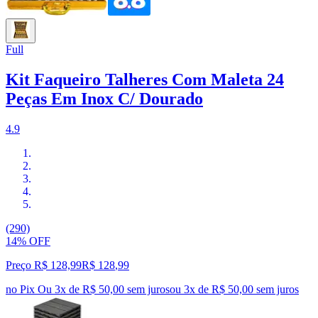
Full
Kit Faqueiro Talheres Com Maleta 24
Peças Em Inox C/ Dourado
4.9
(290)
14% OFF
Preço R$ 128,99
R$
128
,
99
no Pix
Ou 3x de R$ 50,00 sem juros
ou
3
x de
R$ 50,00
sem juros