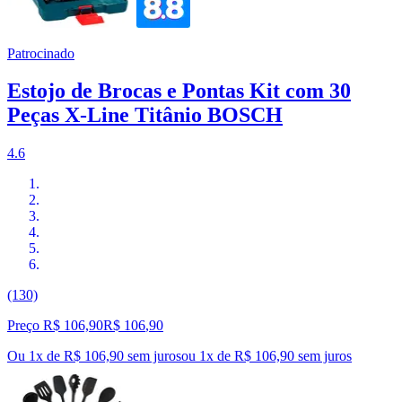
Patrocinado
Estojo de Brocas e Pontas Kit com 30
Peças X-Line Titânio BOSCH
4.6
(130)
Preço R$ 106,90
R$
106
,
90
Ou 1x de R$ 106,90 sem juros
ou
1
x de
R$ 106,90
sem juros