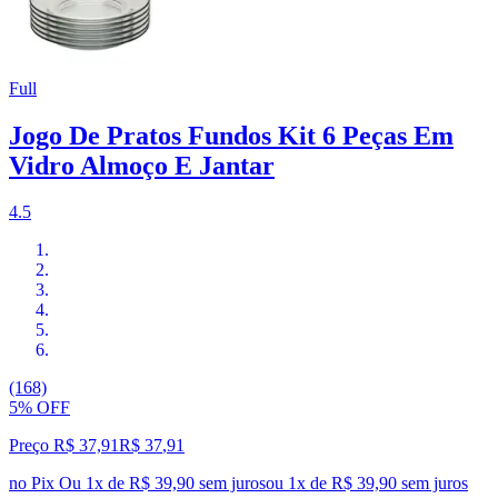
Full
Jogo De Pratos Fundos Kit 6 Peças Em
Vidro Almoço E Jantar
4.5
(168)
5% OFF
Preço R$ 37,91
R$
37
,
91
no Pix
Ou 1x de R$ 39,90 sem juros
ou
1
x de
R$ 39,90
sem juros