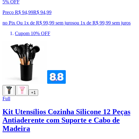
5% OFF
Preço R$ 94,99
R$
94
,
99
no Pix
Ou 1x de R$ 99,99 sem juros
ou
1
x de
R$ 99,99
sem juros
Cupom 10% OFF
+1
Full
Kit Utensílios Cozinha Silicone 12 Peças
Antiaderente com Suporte e Cabo de
Madeira