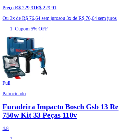
Preço R$ 229,91
R$
229
,
91
Ou 3x de R$ 76,64 sem juros
ou
3
x de
R$ 76,64
sem juros
Cupom 5% OFF
Full
Patrocinado
Furadeira Impacto Bosch Gsb 13 Re
750w Kit 33 Peças 110v
4.8