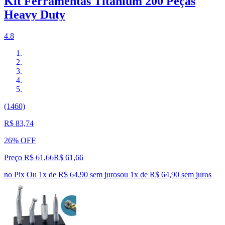
Kit Ferramentas Titanium 200 Peças
Heavy Duty
4.8
(1460)
R$ 83,74
26% OFF
Preço R$ 61,66
R$
61
,
66
no Pix
Ou 1x de R$ 64,90 sem juros
ou
1
x de
R$ 64,90
sem juros