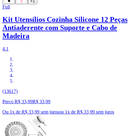
+1
Full
Kit Utensílios Cozinha Silicone 12 Peças
Antiaderente com Suporte e Cabo de
Madeira
4.1
(13617)
Preço R$ 33,99
R$
33
,
99
Ou 1x de R$ 33,99 sem juros
ou
1
x de
R$ 33,99
sem juros