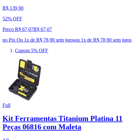
R$ 139,90
52% OFF
Preço R$ 67,07
R$
67
,
07
no Pix
Ou 1x de R$ 78,90 sem juros
ou
1
x de
R$ 78,90
sem juros
Cupom 5% OFF
Full
Kit Ferramentas Titanium Platina 11
Peças 06816 com Maleta