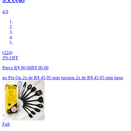
4.9
(224)
2% OFF
Preço R$ 90,06
R$
90
,
06
no Pix
Ou 2x de R$ 45,95 sem juros
ou
2
x de
R$ 45,95
sem juros
Full