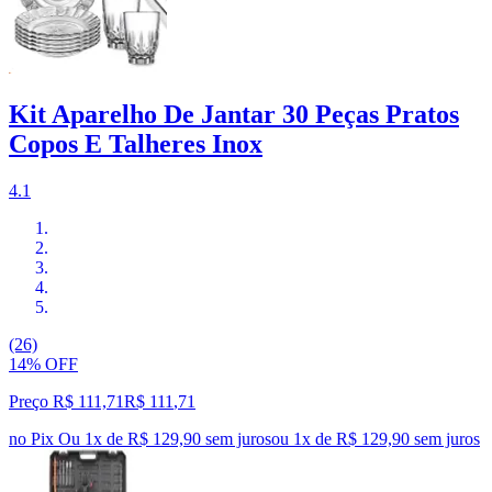
Kit Aparelho De Jantar 30 Peças Pratos
Copos E Talheres Inox
4.1
(26)
14% OFF
Preço R$ 111,71
R$
111
,
71
no Pix
Ou 1x de R$ 129,90 sem juros
ou
1
x de
R$ 129,90
sem juros