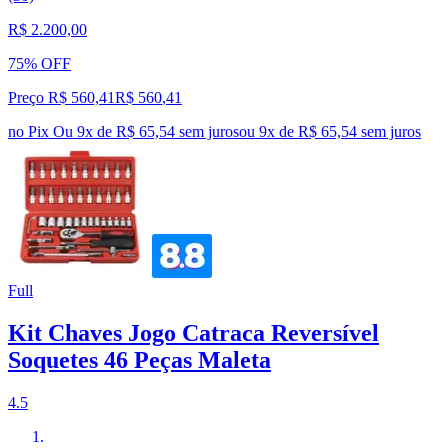
R$ 2.200,00
75% OFF
Preço R$ 560,41
R$
560
,
41
no Pix
Ou 9x de R$ 65,54 sem juros
ou
9
x de
R$ 65,54
sem juros
Full
Kit Chaves Jogo Catraca Reversível
Soquetes 46 Peças Maleta
4.5