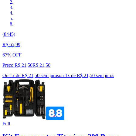
(8445)
R$ 65,99
67% OFF
Preço R$ 21,50
R$
21
,
50
Ou 1x de R$ 21,50 sem juros
ou
1
x de
R$ 21,50
sem juros
Full