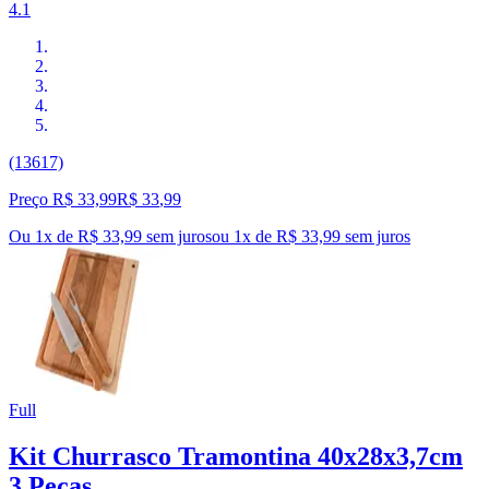
4.1
(13617)
Preço R$ 33,99
R$
33
,
99
Ou 1x de R$ 33,99 sem juros
ou
1
x de
R$ 33,99
sem juros
Full
Kit Churrasco Tramontina 40x28x3,7cm
3 Peças