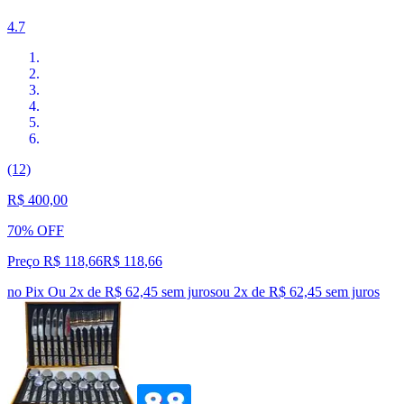
4.7
(12)
R$ 400,00
70% OFF
Preço R$ 118,66
R$
118
,
66
no Pix
Ou 2x de R$ 62,45 sem juros
ou
2
x de
R$ 62,45
sem juros