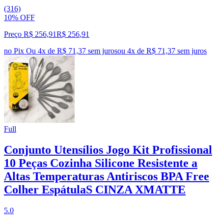
(316)
10% OFF
Preço R$ 256,91
R$
256
,
91
no Pix
Ou 4x de R$ 71,37 sem juros
ou
4
x de
R$ 71,37
sem juros
Full
Conjunto Utensílios Jogo Kit Profissional
10 Peças Cozinha Silicone Resistente a
Altas Temperaturas Antiriscos BPA Free
Colher EspátulaS CINZA XMATTE
5.0