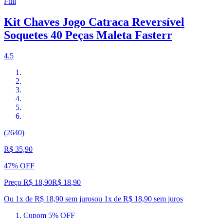
Full
Kit Chaves Jogo Catraca Reversível
Soquetes 40 Peças Maleta Fasterr
4.5
(2640)
R$ 35,90
47% OFF
Preço R$ 18,90
R$
18
,
90
Ou 1x de R$ 18,90 sem juros
ou
1
x de
R$ 18,90
sem juros
Cupom 5% OFF