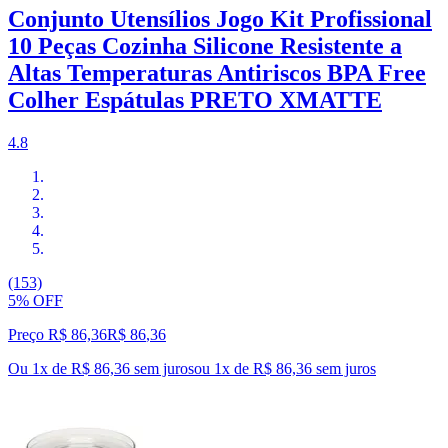
Conjunto Utensílios Jogo Kit Profissional
10 Peças Cozinha Silicone Resistente a
Altas Temperaturas Antiriscos BPA Free
Colher Espátulas PRETO XMATTE
4.8
(153)
5% OFF
Preço R$ 86,36
R$
86
,
36
Ou 1x de R$ 86,36 sem juros
ou
1
x de
R$ 86,36
sem juros