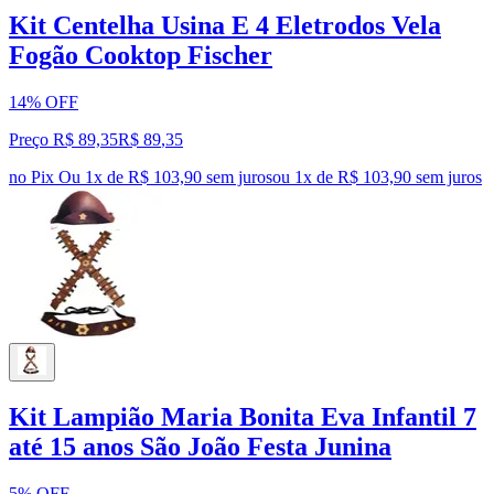
Kit Centelha Usina E 4 Eletrodos Vela
Fogão Cooktop Fischer
14% OFF
Preço R$ 89,35
R$
89
,
35
no Pix
Ou 1x de R$ 103,90 sem juros
ou
1
x de
R$ 103,90
sem juros
Kit Lampião Maria Bonita Eva Infantil 7
até 15 anos São João Festa Junina
5% OFF