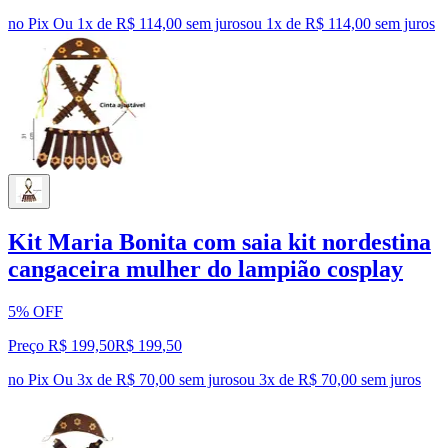
no Pix
Ou 1x de R$ 114,00 sem juros
ou
1
x de
R$ 114,00
sem juros
Kit Maria Bonita com saia kit nordestina
cangaceira mulher do lampião cosplay
5% OFF
Preço R$ 199,50
R$
199
,
50
no Pix
Ou 3x de R$ 70,00 sem juros
ou
3
x de
R$ 70,00
sem juros