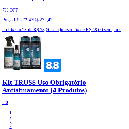
7% OFF
Preço R$ 272,47
R$
272
,
47
no Pix
Ou 5x de R$ 58,60 sem juros
ou
5
x de
R$ 58,60
sem juros
Kit TRUSS Uso Obrigatório
Antiafinamento (4 Produtos)
5.0