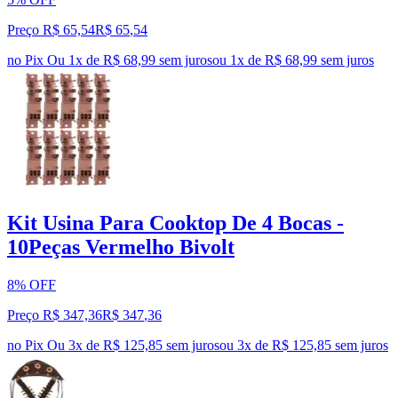
Preço R$ 65,54
R$
65
,
54
no Pix
Ou 1x de R$ 68,99 sem juros
ou
1
x de
R$ 68,99
sem juros
Kit Usina Para Cooktop De 4 Bocas -
10Peças Vermelho Bivolt
8% OFF
Preço R$ 347,36
R$
347
,
36
no Pix
Ou 3x de R$ 125,85 sem juros
ou
3
x de
R$ 125,85
sem juros