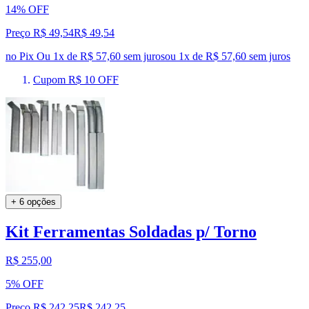
14% OFF
Preço R$ 49,54
R$
49
,
54
no Pix
Ou 1x de R$ 57,60 sem juros
ou
1
x de
R$ 57,60
sem juros
Cupom R$ 10 OFF
+ 6 opções
Kit Ferramentas Soldadas p/ Torno
R$ 255,00
5% OFF
Preço R$ 242,25
R$
242
,
25