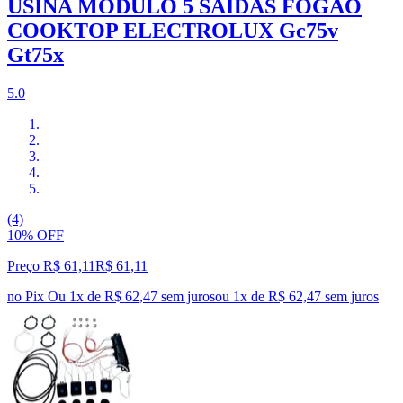
USINA MODULO 5 SAIDAS FOGAO
COOKTOP ELECTROLUX Gc75v
Gt75x
5.0
(4)
10% OFF
Preço R$ 61,11
R$
61
,
11
no Pix
Ou 1x de R$ 62,47 sem juros
ou
1
x de
R$ 62,47
sem juros