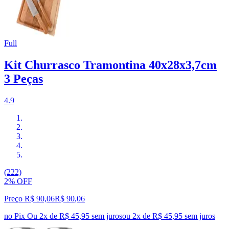
Full
Kit Churrasco Tramontina 40x28x3,7cm
3 Peças
4.9
(222)
2% OFF
Preço R$ 90,06
R$
90
,
06
no Pix
Ou 2x de R$ 45,95 sem juros
ou
2
x de
R$ 45,95
sem juros