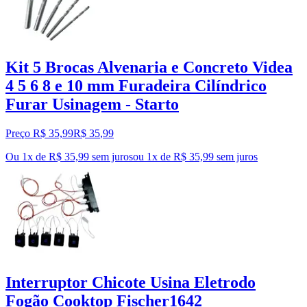
Kit 5 Brocas Alvenaria e Concreto Videa
4 5 6 8 e 10 mm Furadeira Cilíndrico
Furar Usinagem - Starto
Preço R$ 35,99
R$
35
,
99
Ou 1x de R$ 35,99 sem juros
ou
1
x de
R$ 35,99
sem juros
Interruptor Chicote Usina Eletrodo
Fogão Cooktop Fischer1642