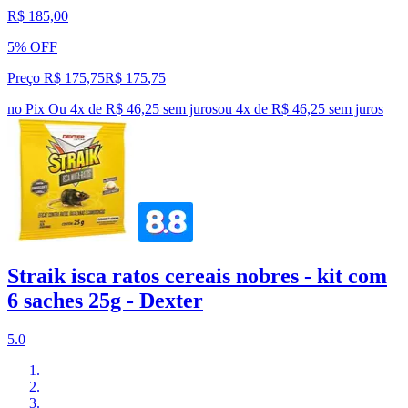
R$ 185,00
5% OFF
Preço R$ 175,75
R$
175
,
75
no Pix
Ou 4x de R$ 46,25 sem juros
ou
4
x de
R$ 46,25
sem juros
Straik isca ratos cereais nobres - kit com
6 saches 25g - Dexter
5.0