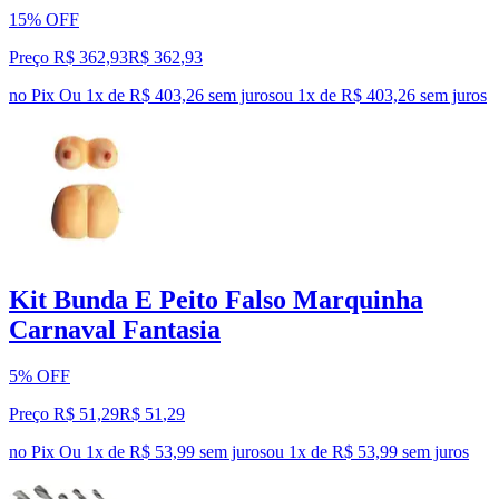
15% OFF
Preço R$ 362,93
R$
362
,
93
no Pix
Ou 1x de R$ 403,26 sem juros
ou
1
x de
R$ 403,26
sem juros
Kit Bunda E Peito Falso Marquinha
Carnaval Fantasia
5% OFF
Preço R$ 51,29
R$
51
,
29
no Pix
Ou 1x de R$ 53,99 sem juros
ou
1
x de
R$ 53,99
sem juros