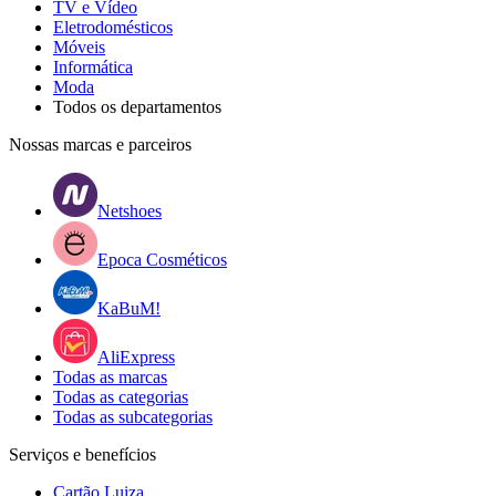
TV e Vídeo
Eletrodomésticos
Móveis
Informática
Moda
Todos os departamentos
Nossas marcas e parceiros
Netshoes
Epoca Cosméticos
KaBuM!
AliExpress
Todas as marcas
Todas as categorias
Todas as subcategorias
Serviços e benefícios
Cartão Luiza