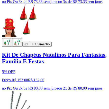
no Pix
Ou 3x de R$ 73,33 sem juros
ou
3
x de
R$ 73,33
sem juros
+1
+ 1 tamanho
Kit De Chapéus Natalinos Para Fantasias,
Família E Festas
5% OFF
Preço R$ 152,00
R$
152
,
00
no Pix
Ou 2x de R$ 80,00 sem juros
ou
2
x de
R$ 80,00
sem juros