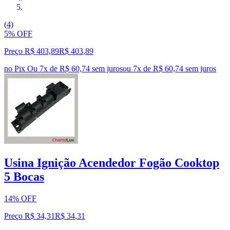
(4)
5% OFF
Preço R$ 403,89
R$
403
,
89
no Pix
Ou 7x de R$ 60,74 sem juros
ou
7
x de
R$ 60,74
sem juros
Usina Ignição Acendedor Fogão Cooktop
5 Bocas
14% OFF
Preço R$ 34,31
R$
34
,
31