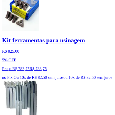
Kit ferramentas para usinagem
R$ 825,00
5% OFF
Preço R$ 783,75
R$
783
,
75
no Pix
Ou 10x de R$ 82,50 sem juros
ou
10
x de
R$ 82,50
sem juros