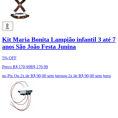
Kit Maria Bonita Lampião infantil 3 até 7
anos São João Festa Junina
5% OFF
Preço R$ 170,99
R$
170
,
99
no Pix
Ou 2x de R$ 90,00 sem juros
ou
2
x de
R$ 90,00
sem juros