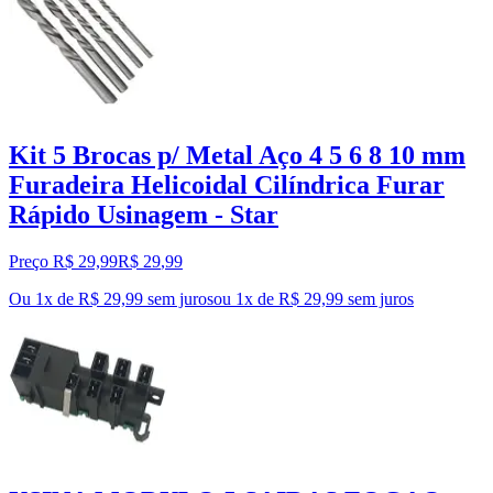
Kit 5 Brocas p/ Metal Aço 4 5 6 8 10 mm
Furadeira Helicoidal Cilíndrica Furar
Rápido Usinagem - Star
Preço R$ 29,99
R$
29
,
99
Ou 1x de R$ 29,99 sem juros
ou
1
x de
R$ 29,99
sem juros