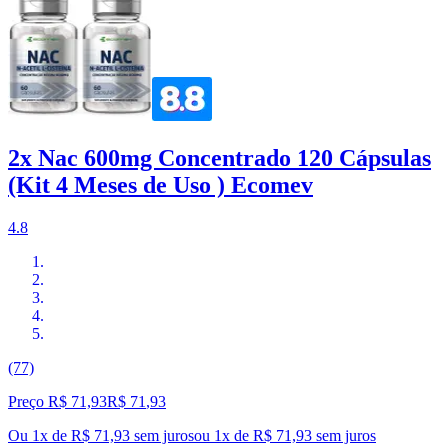
2x Nac 600mg Concentrado 120 Cápsulas
(Kit 4 Meses de Uso ) Ecomev
4.8
(77)
Preço R$ 71,93
R$
71
,
93
Ou 1x de R$ 71,93 sem juros
ou
1
x de
R$ 71,93
sem juros