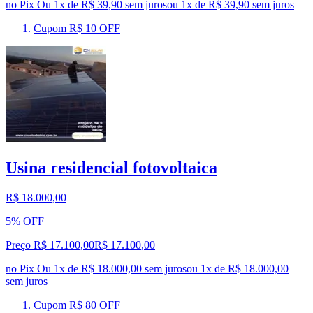
no Pix
Ou 1x de R$ 39,90 sem juros
ou
1
x de
R$ 39,90
sem juros
Cupom R$ 10 OFF
Usina residencial fotovoltaica
R$ 18.000,00
5% OFF
Preço R$ 17.100,00
R$
17.100
,
00
no Pix
Ou 1x de R$ 18.000,00 sem juros
ou
1
x de
R$ 18.000,00
sem juros
Cupom R$ 80 OFF