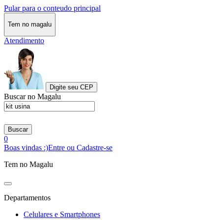
Pular para o conteudo principal
Tem no magalu
Atendimento
Digite seu CEP
Buscar no Magalu
Buscar
0
Boas vindas :)
Entre ou Cadastre-se
Tem no Magalu
Departamentos
Celulares e Smartphones