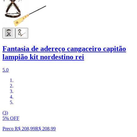
Fantasia de adereço cangaceiro capitão
lampião kit nordestino rei
5.0
(3)
5% OFF
Preço R$ 208,99
R$
208
,
99