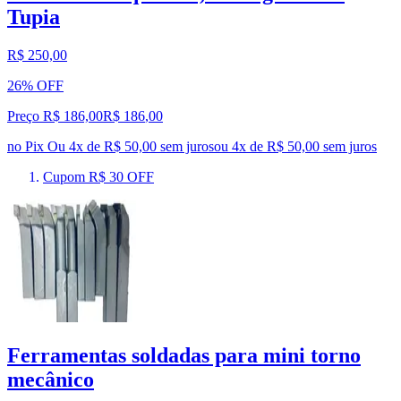
Tupia
R$ 250,00
26% OFF
Preço R$ 186,00
R$
186
,
00
no Pix
Ou 4x de R$ 50,00 sem juros
ou
4
x de
R$ 50,00
sem juros
Cupom R$ 30 OFF
Ferramentas soldadas para mini torno
mecânico