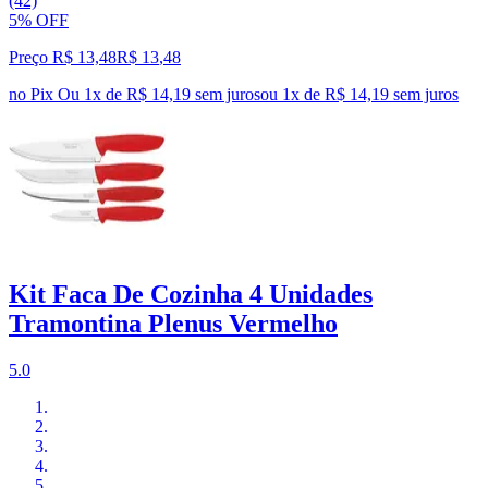
(42)
5% OFF
Preço R$ 13,48
R$
13
,
48
no Pix
Ou 1x de R$ 14,19 sem juros
ou
1
x de
R$ 14,19
sem juros
Kit Faca De Cozinha 4 Unidades
Tramontina Plenus Vermelho
5.0