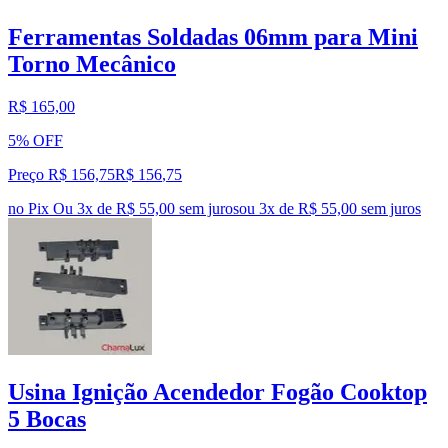
Ferramentas Soldadas 06mm para Mini
Torno Mecânico
R$ 165,00
5% OFF
Preço R$ 156,75
R$
156
,
75
no Pix
Ou 3x de R$ 55,00 sem juros
ou
3
x de
R$ 55,00
sem juros
Usina Ignição Acendedor Fogão Cooktop
5 Bocas