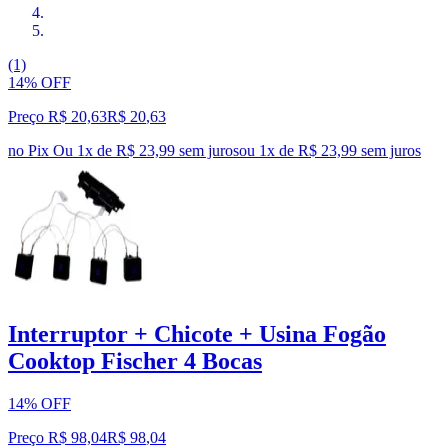
(1)
14% OFF
Preço R$ 20,63
R$
20
,
63
no Pix
Ou 1x de R$ 23,99 sem juros
ou
1
x de
R$ 23,99
sem juros
Interruptor + Chicote + Usina Fogão
Cooktop Fischer 4 Bocas
14% OFF
Preço R$ 98,04
R$
98
,
04