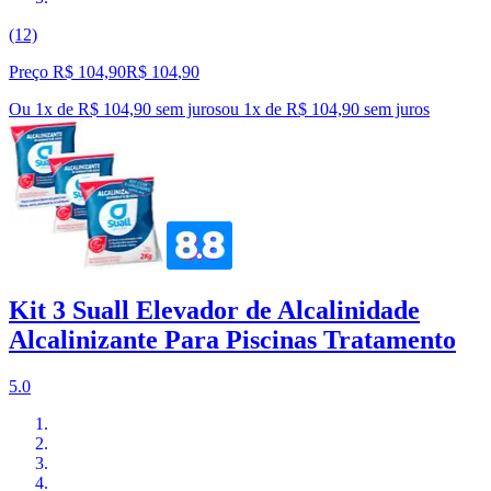
(12)
Preço R$ 104,90
R$
104
,
90
Ou 1x de R$ 104,90 sem juros
ou
1
x de
R$ 104,90
sem juros
Kit 3 Suall Elevador de Alcalinidade
Alcalinizante Para Piscinas Tratamento
5.0