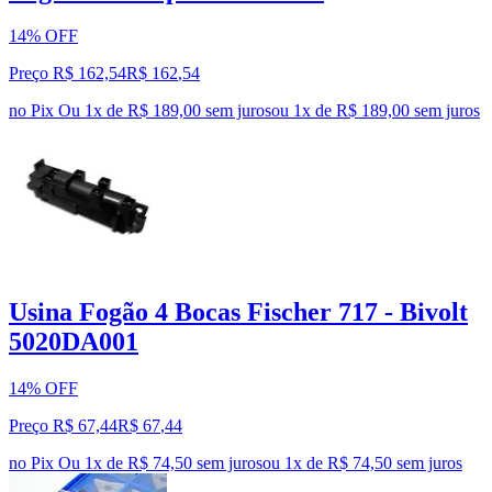
14% OFF
Preço R$ 162,54
R$
162
,
54
no Pix
Ou 1x de R$ 189,00 sem juros
ou
1
x de
R$ 189,00
sem juros
Usina Fogão 4 Bocas Fischer 717 - Bivolt
5020DA001
14% OFF
Preço R$ 67,44
R$
67
,
44
no Pix
Ou 1x de R$ 74,50 sem juros
ou
1
x de
R$ 74,50
sem juros