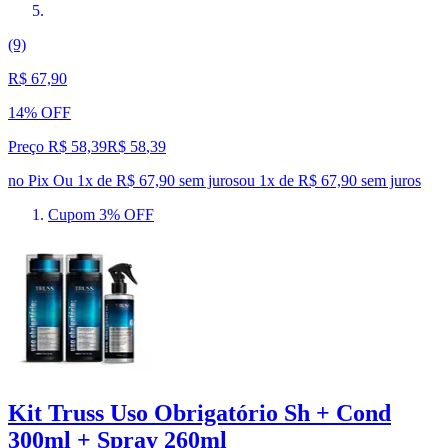
(9)
R$ 67,90
14% OFF
Preço R$ 58,39
R$
58
,
39
no Pix
Ou 1x de R$ 67,90 sem juros
ou
1
x de
R$ 67,90
sem juros
Cupom 3% OFF
Kit Truss Uso Obrigatório Sh + Cond
300ml + Spray 260ml