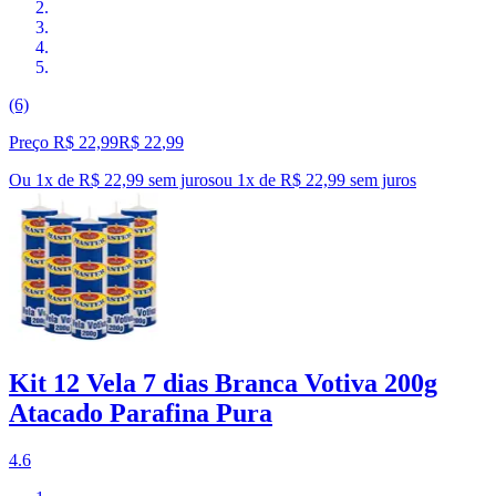
(6)
Preço R$ 22,99
R$
22
,
99
Ou 1x de R$ 22,99 sem juros
ou
1
x de
R$ 22,99
sem juros
Kit 12 Vela 7 dias Branca Votiva 200g
Atacado Parafina Pura
4.6