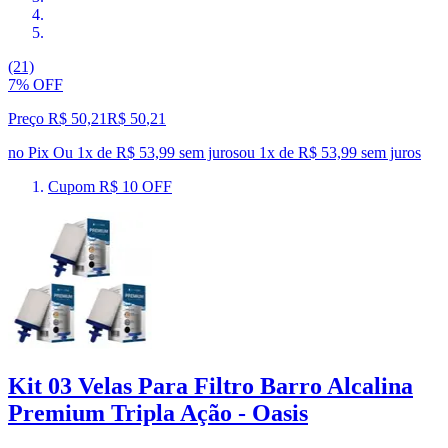
(21)
7% OFF
Preço R$ 50,21
R$
50
,
21
no Pix
Ou 1x de R$ 53,99 sem juros
ou
1
x de
R$ 53,99
sem juros
Cupom R$ 10 OFF
Kit 03 Velas Para Filtro Barro Alcalina
Premium Tripla Ação - Oasis