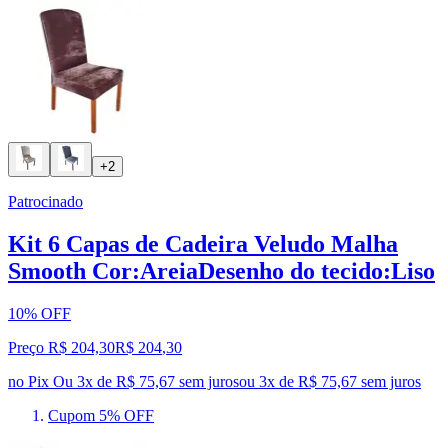
+2
Patrocinado
Kit 6 Capas de Cadeira Veludo Malha
Smooth Cor:AreiaDesenho do tecido:Liso
10% OFF
Preço R$ 204,30
R$
204
,
30
no Pix
Ou 3x de R$ 75,67 sem juros
ou
3
x de
R$ 75,67
sem juros
Cupom 5% OFF