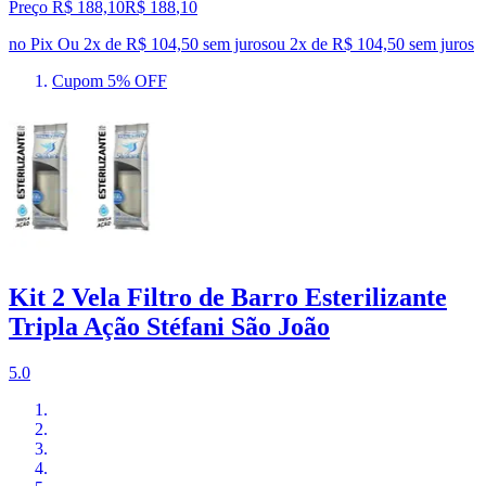
Preço R$ 188,10
R$
188
,
10
no Pix
Ou 2x de R$ 104,50 sem juros
ou
2
x de
R$ 104,50
sem juros
Cupom 5% OFF
Kit 2 Vela Filtro de Barro Esterilizante
Tripla Ação Stéfani São João
5.0