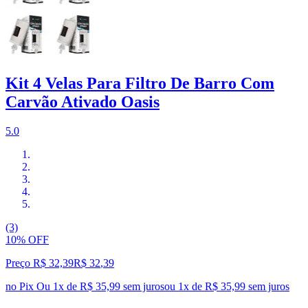
Kit 4 Velas Para Filtro De Barro Com
Carvão Ativado Oasis
5.0
(3)
10% OFF
Preço R$ 32,39
R$
32
,
39
no Pix
Ou 1x de R$ 35,99 sem juros
ou
1
x de
R$ 35,99
sem juros