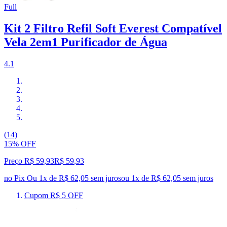
Full
Kit 2 Filtro Refil Soft Everest Compatível
Vela 2em1 Purificador de Água
4.1
(14)
15% OFF
Preço R$ 59,93
R$
59
,
93
no Pix
Ou 1x de R$ 62,05 sem juros
ou
1
x de
R$ 62,05
sem juros
Cupom R$ 5 OFF