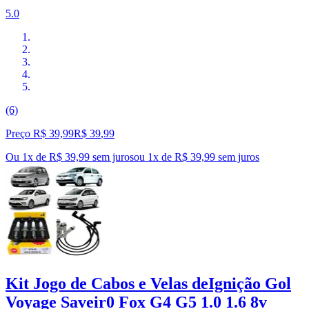
5.0
(6)
Preço R$ 39,99
R$
39
,
99
Ou 1x de R$ 39,99 sem juros
ou
1
x de
R$ 39,99
sem juros
Kit Jogo de Cabos e Velas deIgnição Gol
Voyage Saveir0 Fox G4 G5 1.0 1.6 8v