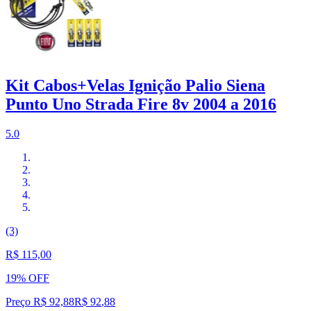
Kit Cabos+Velas Ignição Palio Siena
Punto Uno Strada Fire 8v 2004 a 2016
5.0
(3)
R$ 115,00
19% OFF
Preço R$ 92,88
R$
92
,
88