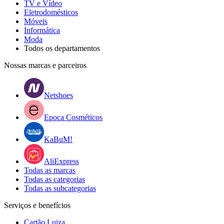
TV e Vídeo
Eletrodomésticos
Móveis
Informática
Moda
Todos os departamentos
Nossas marcas e parceiros
Netshoes
Epoca Cosméticos
KaBuM!
AliExpress
Todas as marcas
Todas as categorias
Todas as subcategorias
Serviços e benefícios
Cartão Luiza