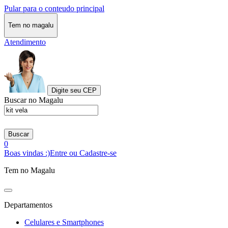
Pular para o conteudo principal
Tem no magalu
Atendimento
Digite seu CEP
Buscar no Magalu
Buscar
0
Boas vindas :)
Entre ou Cadastre-se
Tem no Magalu
Departamentos
Celulares e Smartphones