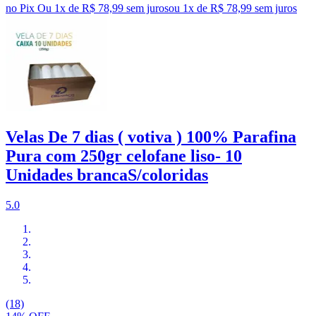
no Pix
Ou 1x de R$ 78,99 sem juros
ou
1
x de
R$ 78,99
sem juros
Velas De 7 dias ( votiva ) 100% Parafina
Pura com 250gr celofane liso- 10
Unidades brancaS/coloridas
5.0
(18)