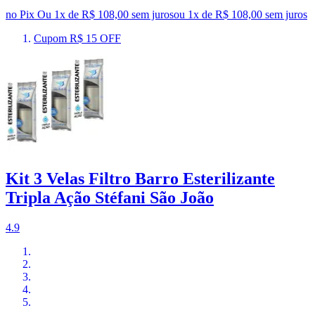
no Pix
Ou 1x de R$ 108,00 sem juros
ou
1
x de
R$ 108,00
sem juros
Cupom R$ 15 OFF
Kit 3 Velas Filtro Barro Esterilizante
Tripla Ação Stéfani São João
4.9