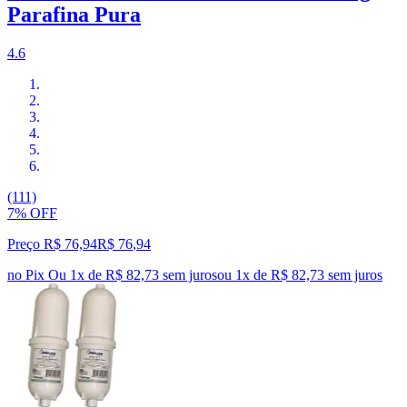
Parafina Pura
4.6
(111)
7% OFF
Preço R$ 76,94
R$
76
,
94
no Pix
Ou 1x de R$ 82,73 sem juros
ou
1
x de
R$ 82,73
sem juros