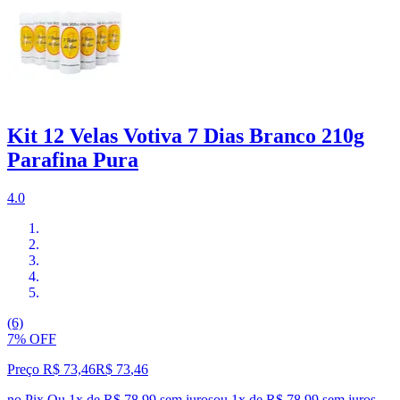
Kit 12 Velas Votiva 7 Dias Branco 210g
Parafina Pura
4.0
(6)
7% OFF
Preço R$ 73,46
R$
73
,
46
no Pix
Ou 1x de R$ 78,99 sem juros
ou
1
x de
R$ 78,99
sem juros