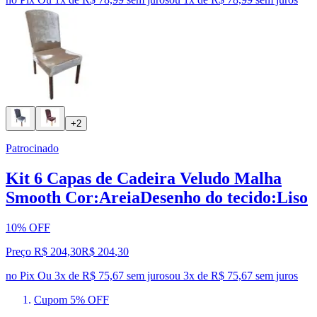
+2
Patrocinado
Kit 6 Capas de Cadeira Veludo Malha
Smooth Cor:AreiaDesenho do tecido:Liso
10% OFF
Preço R$ 204,30
R$
204
,
30
no Pix
Ou 3x de R$ 75,67 sem juros
ou
3
x de
R$ 75,67
sem juros
Cupom 5% OFF