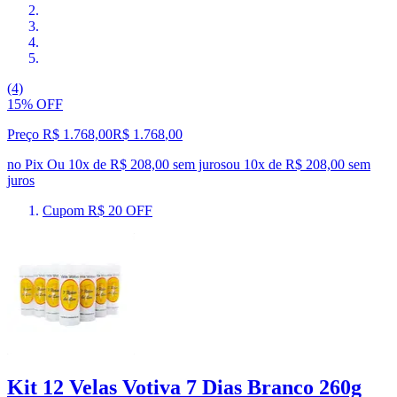
(4)
15% OFF
Preço R$ 1.768,00
R$
1.768
,
00
no Pix
Ou 10x de R$ 208,00 sem juros
ou
10
x de
R$ 208,00
sem
juros
Cupom R$ 20 OFF
Kit 12 Velas Votiva 7 Dias Branco 260g