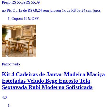
Preço R$ 55,39
R$
55
,
39
no Pix
Ou 1x de R$ 69,24 sem juros
ou
1
x de
R$ 69,24
sem juros
Cupom 12% OFF
Patrocinado
Kit 4 Cadeiras de Jantar Madeira Maciça
Estofadas Veludo Bege Encosto Tela
Sextavada Rubi Moderna Sofisticada
4.0