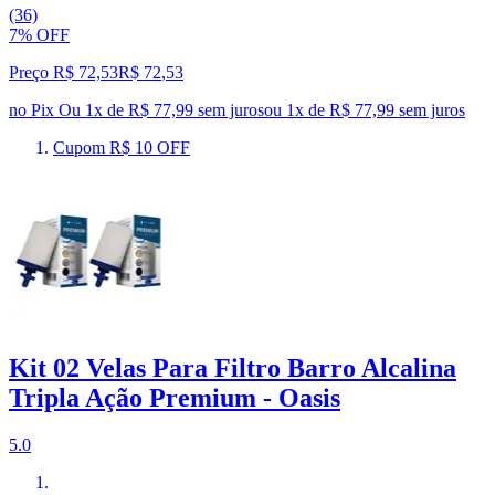
(36)
7% OFF
Preço R$ 72,53
R$
72
,
53
no Pix
Ou 1x de R$ 77,99 sem juros
ou
1
x de
R$ 77,99
sem juros
Cupom R$ 10 OFF
Kit 02 Velas Para Filtro Barro Alcalina
Tripla Ação Premium - Oasis
5.0