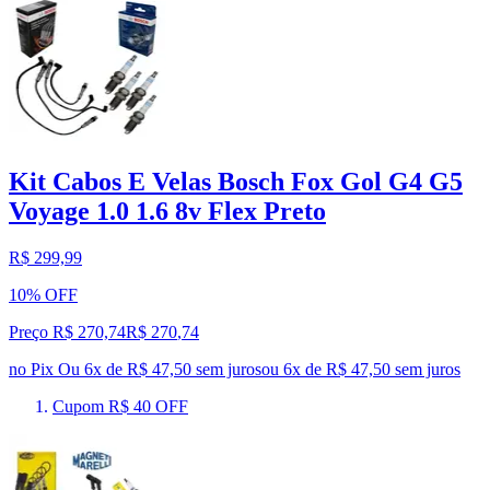
Kit Cabos E Velas Bosch Fox Gol G4 G5
Voyage 1.0 1.6 8v Flex Preto
R$ 299,99
10% OFF
Preço R$ 270,74
R$
270
,
74
no Pix
Ou 6x de R$ 47,50 sem juros
ou
6
x de
R$ 47,50
sem juros
Cupom R$ 40 OFF