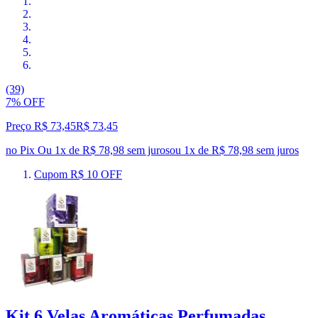
(39)
7% OFF
Preço R$ 73,45
R$
73
,
45
no Pix
Ou 1x de R$ 78,98 sem juros
ou
1
x de
R$ 78,98
sem juros
Cupom R$ 10 OFF
Kit 6 Velas Aromáticas Perfumadas