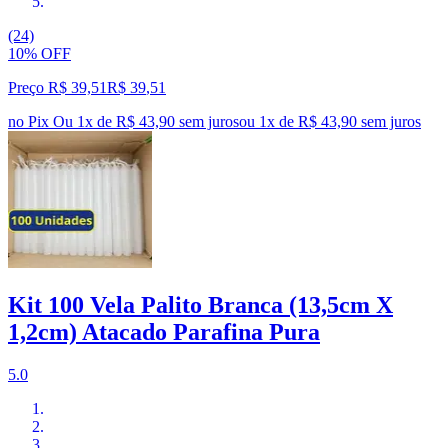
(24)
10% OFF
Preço R$ 39,51
R$
39
,
51
no Pix
Ou 1x de R$ 43,90 sem juros
ou
1
x de
R$ 43,90
sem juros
Kit 100 Vela Palito Branca (13,5cm X
1,2cm) Atacado Parafina Pura
5.0