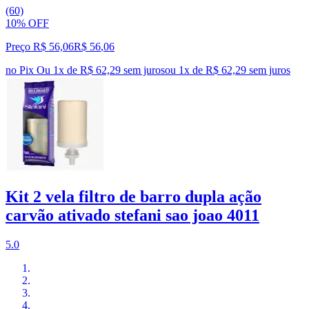
(60)
10% OFF
Preço R$ 56,06
R$
56
,
06
no Pix
Ou 1x de R$ 62,29 sem juros
ou
1
x de
R$ 62,29
sem juros
Kit 2 vela filtro de barro dupla ação
carvão ativado stefani sao joao 4011
5.0