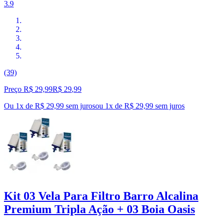
3.9
(39)
Preço R$ 29,99
R$
29
,
99
Ou 1x de R$ 29,99 sem juros
ou
1
x de
R$ 29,99
sem juros
Kit 03 Vela Para Filtro Barro Alcalina
Premium Tripla Ação + 03 Boia Oasis