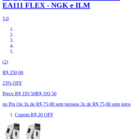
EA111 FLEX - NGK e ILM
5.0
(2)
R$ 250,00
23% OFF
Preço R$ 193,50
R$
193
,
50
no Pix
Ou 3x de R$ 75,00 sem juros
ou
3
x de
R$ 75,00
sem juros
Cupom R$ 20 OFF