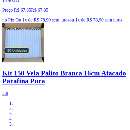
14% OFF
Preço R$ 67,85
R$
67
,
85
no Pix
Ou 1x de R$ 78,90 sem juros
ou
1
x de
R$ 78,90
sem juros
Kit 150 Vela Palito Branca 16cm Atacado
Parafina Pura
3.8