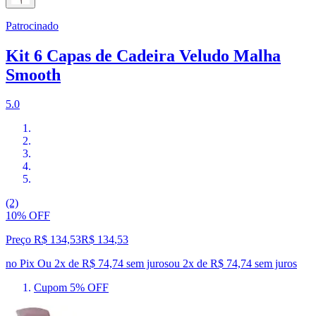
Patrocinado
Kit 6 Capas de Cadeira Veludo Malha
Smooth
5.0
(2)
10% OFF
Preço R$ 134,53
R$
134
,
53
no Pix
Ou 2x de R$ 74,74 sem juros
ou
2
x de
R$ 74,74
sem juros
Cupom 5% OFF