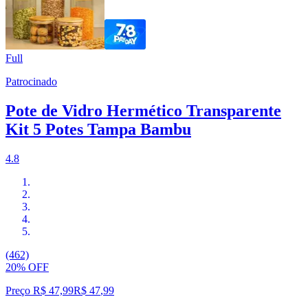
Full
Patrocinado
Pote de Vidro Hermético Transparente
Kit 5 Potes Tampa Bambu
4.8
(462)
20% OFF
Preço R$ 47,99
R$
47
,
99