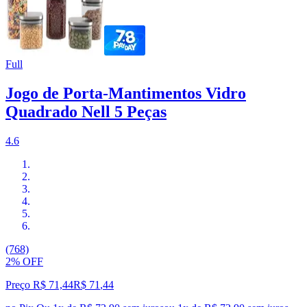
Full
Jogo de Porta-Mantimentos Vidro
Quadrado Nell 5 Peças
4.6
(768)
2% OFF
Preço R$ 71,44
R$
71
,
44