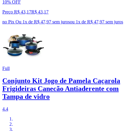
10% OFF
Preço R$ 43,17
R$
43
,
17
no Pix
Ou 1x de R$ 47,97 sem juros
ou
1
x de
R$ 47,97
sem juros
Full
Conjunto Kit Jogo de Pamela Caçarola
Frigideiras Canecão Antiaderente com
Tampa de vidro
4.4