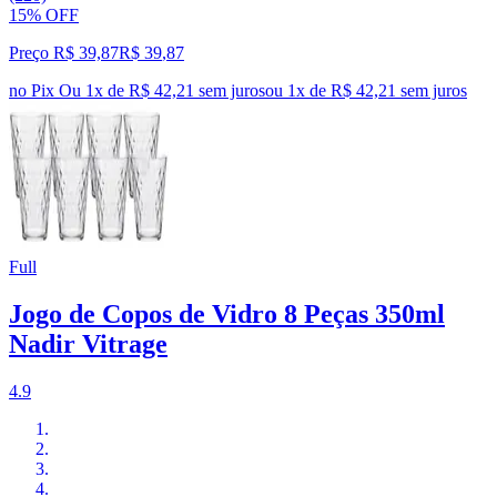
15% OFF
Preço R$ 39,87
R$
39
,
87
no Pix
Ou 1x de R$ 42,21 sem juros
ou
1
x de
R$ 42,21
sem juros
Full
Jogo de Copos de Vidro 8 Peças 350ml
Nadir Vitrage
4.9