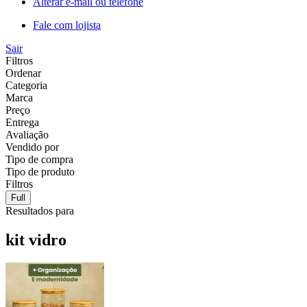
Alterar e-mail ou telefone
Fale com lojista
Sair
Filtros
Ordenar
Categoria
Marca
Preço
Entrega
Avaliação
Vendido por
Tipo de compra
Tipo de produto
Filtros
Full
Resultados para
kit vidro