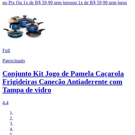
no Pix
Ou 1x de R$ 59,99 sem juros
ou
1
x de
R$ 59,99
sem juros
Full
Patrocinado
Conjunto Kit Jogo de Pamela Caçarola
Frigideiras Canecão Antiaderente com
Tampa de vidro
4.4