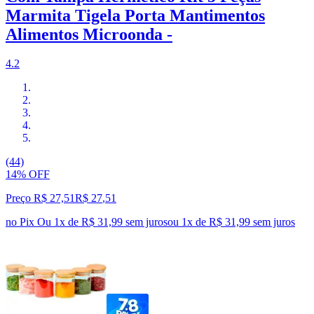
Marmita Tigela Porta Mantimentos
Alimentos Microonda -
4.2
(44)
14% OFF
Preço R$ 27,51
R$
27
,
51
no Pix
Ou 1x de R$ 31,99 sem juros
ou
1
x de
R$ 31,99
sem juros