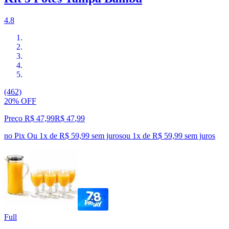
4.8
(462)
20% OFF
Preço R$ 47,99
R$
47
,
99
no Pix
Ou 1x de R$ 59,99 sem juros
ou
1
x de
R$ 59,99
sem juros
Full