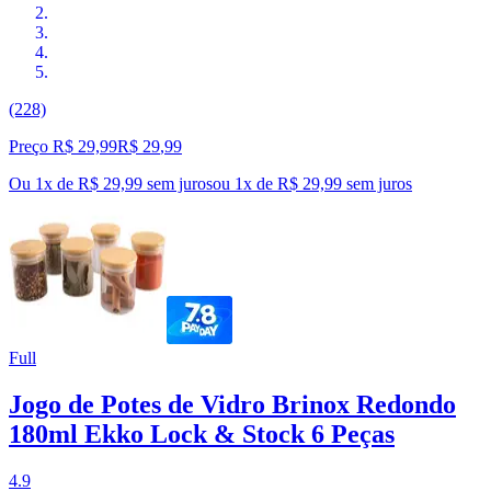
(228)
Preço R$ 29,99
R$
29
,
99
Ou 1x de R$ 29,99 sem juros
ou
1
x de
R$ 29,99
sem juros
Full
Jogo de Potes de Vidro Brinox Redondo
180ml Ekko Lock & Stock 6 Peças
4.9