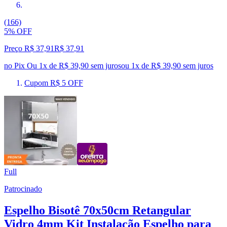
(166)
5% OFF
Preço R$ 37,91
R$
37
,
91
no Pix
Ou 1x de R$ 39,90 sem juros
ou
1
x de
R$ 39,90
sem juros
Cupom R$ 5 OFF
Full
Patrocinado
Espelho Bisotê 70x50cm Retangular
Vidro 4mm Kit Instalação Espelho para