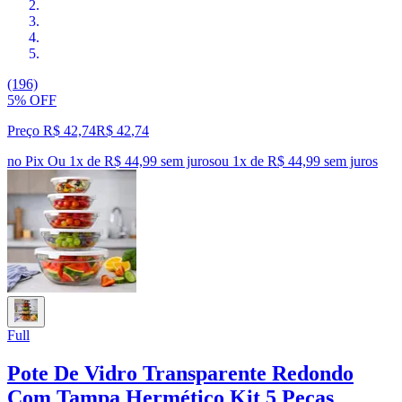
(196)
5% OFF
Preço R$ 42,74
R$
42
,
74
no Pix
Ou 1x de R$ 44,99 sem juros
ou
1
x de
R$ 44,99
sem juros
Full
Pote De Vidro Transparente Redondo
Com Tampa Hermético Kit 5 Peças