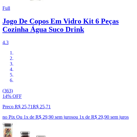
Full
Jogo De Copos Em Vidro Kit 6 Peças
Cozinha Água Suco Drink
4.3
(363)
14% OFF
Preço R$ 25,71
R$
25
,
71
no Pix
Ou 1x de R$ 29,90 sem juros
ou
1
x de
R$ 29,90
sem juros