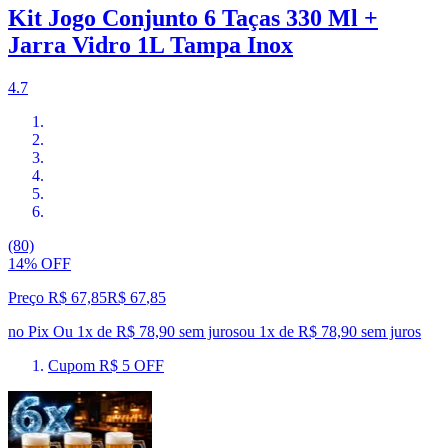
Kit Jogo Conjunto 6 Taças 330 Ml +
Jarra Vidro 1L Tampa Inox
4.7
(80)
14% OFF
Preço R$ 67,85
R$
67
,
85
no Pix
Ou 1x de R$ 78,90 sem juros
ou
1
x de
R$ 78,90
sem juros
Cupom R$ 5 OFF