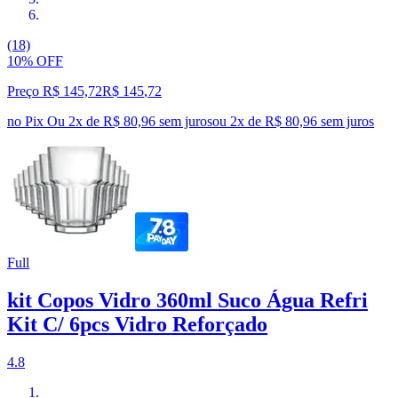
(18)
10% OFF
Preço R$ 145,72
R$
145
,
72
no Pix
Ou 2x de R$ 80,96 sem juros
ou
2
x de
R$ 80,96
sem juros
Full
kit Copos Vidro 360ml Suco Água Refri
Kit C/ 6pcs Vidro Reforçado
4.8