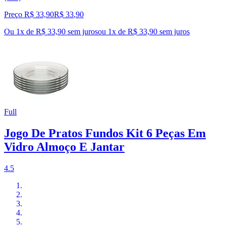
Preço R$ 33,90
R$
33
,
90
Ou 1x de R$ 33,90 sem juros
ou
1
x de
R$ 33,90
sem juros
Full
Jogo De Pratos Fundos Kit 6 Peças Em
Vidro Almoço E Jantar
4.5