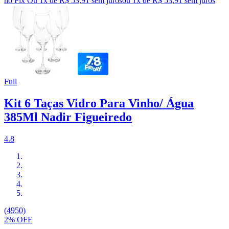
no Pix
Ou 1x de R$ 53,91 sem juros
ou
1
x de
R$ 53,91
sem juros
Full
Kit 6 Taças Vidro Para Vinho/ Água
385Ml Nadir Figueiredo
4.8
(4950)
2% OFF