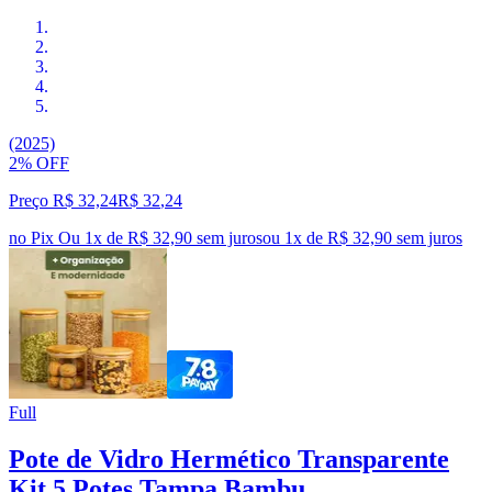
(2025)
2% OFF
Preço R$ 32,24
R$
32
,
24
no Pix
Ou 1x de R$ 32,90 sem juros
ou
1
x de
R$ 32,90
sem juros
Full
Pote de Vidro Hermético Transparente
Kit 5 Potes Tampa Bambu