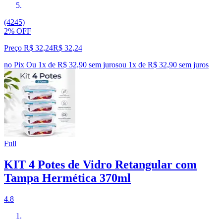
(4245)
2% OFF
Preço R$ 32,24
R$
32
,
24
no Pix
Ou 1x de R$ 32,90 sem juros
ou
1
x de
R$ 32,90
sem juros
Full
KIT 4 Potes de Vidro Retangular com
Tampa Hermética 370ml
4.8