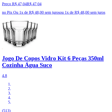
Preço R$ 47,04
R$
47
,
04
no Pix
Ou 1x de R$ 48,00 sem juros
ou
1
x de
R$ 48,00
sem juros
Jogo De Copos Vidro Kit 6 Peças 350ml
Cozinha Água Suco
4.8
(513)