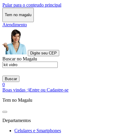
Pular para o conteudo principal
Tem no magalu
Atendimento
Digite seu CEP
Buscar no Magalu
Buscar
0
Boas vindas :)
Entre ou Cadastre-se
Tem no Magalu
Departamentos
Celulares e Smartphones