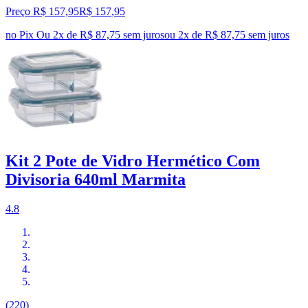
Preço R$ 157,95
R$
157
,
95
no Pix
Ou 2x de R$ 87,75 sem juros
ou
2
x de
R$ 87,75
sem juros
Kit 2 Pote de Vidro Hermético Com
Divisoria 640ml Marmita
4.8
(220)