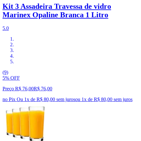
Kit 3 Assadeira Travessa de vidro
Marinex Opaline Branca 1 Litro
5.0
(9)
5% OFF
Preço R$ 76,00
R$
76
,
00
no Pix
Ou 1x de R$ 80,00 sem juros
ou
1
x de
R$ 80,00
sem juros