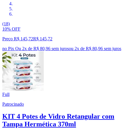
(18)
10% OFF
Preço R$ 145,72
R$
145
,
72
no Pix
Ou 2x de R$ 80,96 sem juros
ou
2
x de
R$ 80,96
sem juros
Full
Patrocinado
KIT 4 Potes de Vidro Retangular com
Tampa Hermética 370ml