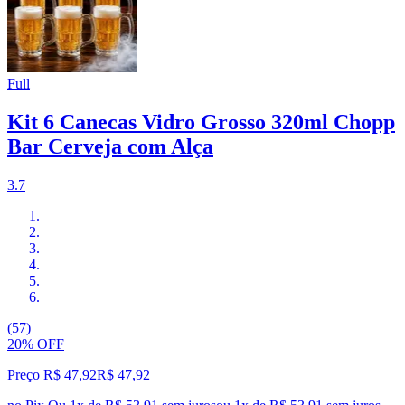
Full
Kit 6 Canecas Vidro Grosso 320ml Chopp
Bar Cerveja com Alça
3.7
(57)
20% OFF
Preço R$ 47,92
R$
47
,
92