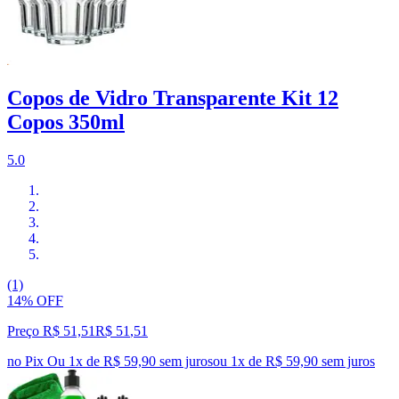
Copos de Vidro Transparente Kit 12
Copos 350ml
5.0
(1)
14% OFF
Preço R$ 51,51
R$
51
,
51
no Pix
Ou 1x de R$ 59,90 sem juros
ou
1
x de
R$ 59,90
sem juros