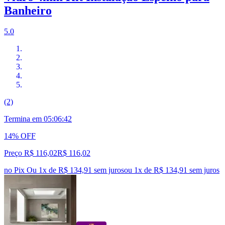
Banheiro
5.0
(2)
Termina em
05:06:41
14% OFF
Preço R$ 116,02
R$
116
,
02
no Pix
Ou 1x de R$ 134,91 sem juros
ou
1
x de
R$ 134,91
sem juros