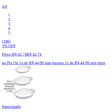
4.8
(196)
5% OFF
Preço R$ 42,74
R$
42
,
74
no Pix
Ou 1x de R$ 44,99 sem juros
ou
1
x de
R$ 44,99
sem juros
Patrocinado