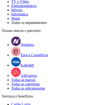
TV e Vídeo
Eletrodomésticos
Móveis
Informática
Moda
Todos os departamentos
Nossas marcas e parceiros
Netshoes
Epoca Cosméticos
KaBuM!
AliExpress
Todas as marcas
Todas as categorias
Todas as subcategorias
Serviços e benefícios
Cartão Luiza