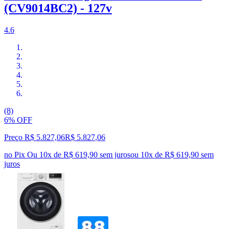
(CV9014BC2) - 127v
4.6
(8)
6% OFF
Preço R$ 5.827,06
R$
5.827
,
06
no Pix
Ou 10x de R$ 619,90 sem juros
ou
10
x de
R$ 619,90
sem
juros