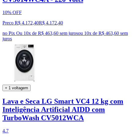
10% OFF
Preço R$ 4.172,40
R$
4.172
,
40
no Pix
Ou 10x de R$ 463,60 sem juros
ou
10
x de
R$ 463,60
sem
juros
+ 1 voltagem
Lava e Seca LG Smart VC4 12 kg com
Inteligência Artificial AIDD com
TurboWash CV5012WCA
4.7