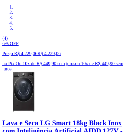
(4)
6% OFF
Preço R$ 4.229,06
R$
4.229
,
06
no Pix
Ou 10x de R$ 449,90 sem juros
ou
10
x de
R$ 449,90
sem
juros
Lava e Seca LG Smart 18kg Black Inox
com Inteligência Artificial AIDD 127V -