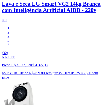
Lava e Seca LG Smart VC2 14kg Branca
com Inteligência Artificial AIDD - 220v
4.9
(32)
6% OFF
Preço R$ 4.322,12
R$
4.322
,
12
no Pix
Ou 10x de R$ 459,80 sem juros
ou
10
x de
R$ 459,80
sem
juros