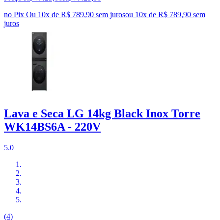
no Pix
Ou 10x de R$ 789,90 sem juros
ou
10
x de
R$ 789,90
sem
juros
Lava e Seca LG 14kg Black Inox Torre
WK14BS6A - 220V
5.0
(4)