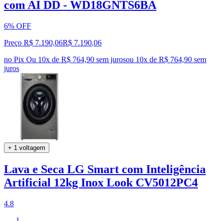
com AI DD - WD18GNTS6BA
6% OFF
Preço R$ 7.190,06
R$
7.190
,
06
no Pix
Ou 10x de R$ 764,90 sem juros
ou
10
x de
R$ 764,90
sem
juros
+ 1 voltagem
Lava e Seca LG Smart com Inteligência
Artificial 12kg Inox Look CV5012PC4
4.8