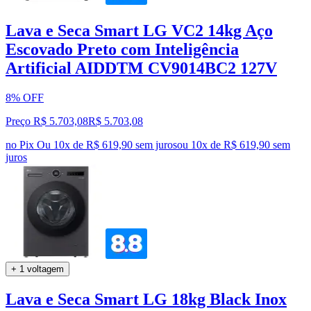
Lava e Seca Smart LG VC2 14kg Aço
Escovado Preto com Inteligência
Artificial AIDDTM CV9014BC2 127V
8% OFF
Preço R$ 5.703,08
R$
5.703
,
08
no Pix
Ou 10x de R$ 619,90 sem juros
ou
10
x de
R$ 619,90
sem
juros
+ 1 voltagem
Lava e Seca Smart LG 18kg Black Inox