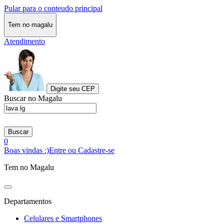
Pular para o conteudo principal
Tem no magalu
Atendimento
Digite seu CEP
Buscar no Magalu
Buscar
0
Boas vindas :)
Entre ou Cadastre-se
Tem no Magalu
Departamentos
Celulares e Smartphones