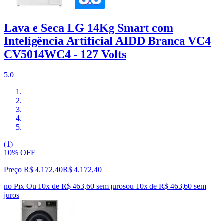
Lava e Seca LG 14Kg Smart com
Inteligência Artificial AIDD Branca VC4
CV5014WC4 - 127 Volts
5.0
(1)
10% OFF
Preço R$ 4.172,40
R$
4.172
,
40
no Pix
Ou 10x de R$ 463,60 sem juros
ou
10
x de
R$ 463,60
sem
juros