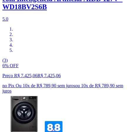
WD18BV2S6B
5.0
(3)
6% OFF
Preço R$ 7.425,06
R$
7.425
,
06
no Pix
Ou 10x de R$ 789,90 sem juros
ou
10
x de
R$ 789,90
sem
juros