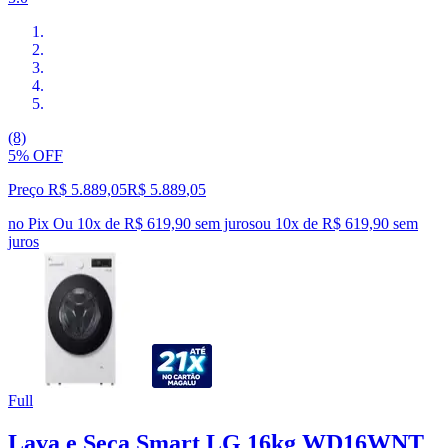
(8)
5% OFF
Preço R$ 5.889,05
R$
5.889
,
05
no Pix
Ou 10x de R$ 619,90 sem juros
ou
10
x de
R$ 619,90
sem
juros
Full
Lava e Seca Smart LG 16kg WD16WNT