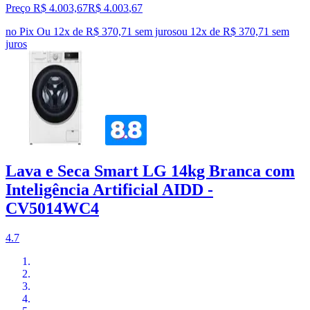
Preço R$ 4.003,67
R$
4.003
,
67
no Pix
Ou 12x de R$ 370,71 sem juros
ou
12
x de
R$ 370,71
sem
juros
Lava e Seca Smart LG 14kg Branca com
Inteligência Artificial AIDD -
CV5014WC4
4.7