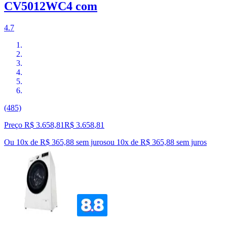
CV5012WC4 com
4.7
(485)
Preço R$ 3.658,81
R$
3.658
,
81
Ou 10x de R$ 365,88 sem juros
ou
10
x de
R$ 365,88
sem juros