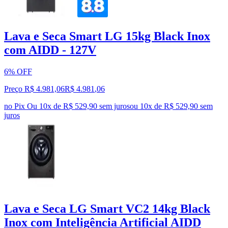
Lava e Seca Smart LG 15kg Black Inox
com AIDD - 127V
6% OFF
Preço R$ 4.981,06
R$
4.981
,
06
no Pix
Ou 10x de R$ 529,90 sem juros
ou
10
x de
R$ 529,90
sem
juros
Lava e Seca LG Smart VC2 14kg Black
Inox com Inteligência Artificial AIDD