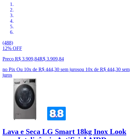
(488)
12% OFF
Preço R$ 3.909,84
R$
3.909
,
84
no Pix
Ou 10x de R$ 444,30 sem juros
ou
10
x de
R$ 444,30
sem
juros
Lava e Seca LG Smart 18kg Inox Look