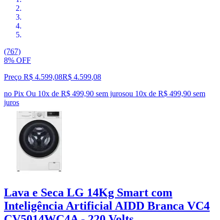
(767)
8% OFF
Preço R$ 4.599,08
R$
4.599
,
08
no Pix
Ou 10x de R$ 499,90 sem juros
ou
10
x de
R$ 499,90
sem
juros
Lava e Seca LG 14Kg Smart com
Inteligência Artificial AIDD Branca VC4
CV5014WC4A - 220 Volts