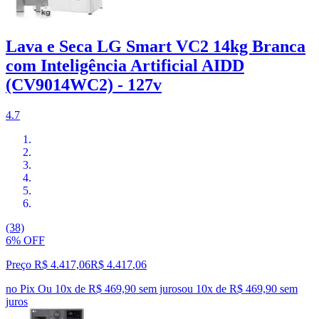
Lava e Seca LG Smart VC2 14kg Branca
com Inteligência Artificial AIDD
(CV9014WC2) - 127v
4.7
(38)
6% OFF
Preço R$ 4.417,06
R$
4.417
,
06
no Pix
Ou 10x de R$ 469,90 sem juros
ou
10
x de
R$ 469,90
sem
juros