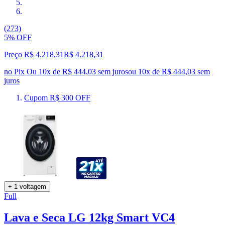
(273)
5% OFF
Preço R$ 4.218,31
R$
4.218
,
31
no Pix
Ou 10x de R$ 444,03 sem juros
ou
10
x de
R$ 444,03
sem
juros
Cupom R$ 300 OFF
+ 1 voltagem
Full
Lava e Seca LG 12kg Smart VC4