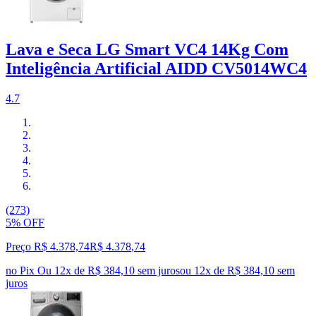
Lava e Seca LG Smart VC4 14Kg Com
Inteligência Artificial AIDD CV5014WC4
4.7
(273)
5% OFF
Preço R$ 4.378,74
R$
4.378
,
74
no Pix
Ou 12x de R$ 384,10 sem juros
ou
12
x de
R$ 384,10
sem
juros