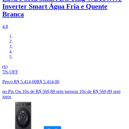
Inverter Smart Água Fria e Quente
Branca
4.8
(6)
5% OFF
Preço R$ 5.414,00
R$
5.414
,
00
no Pix
Ou 10x de R$ 569,89 sem juros
ou
10
x de
R$ 569,89
sem
juros