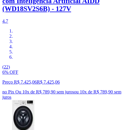
com Inteligência Artificial AIDD
(WD18SV2S6B) - 127V
4.7
(22)
6% OFF
Preço R$ 7.425,06
R$
7.425
,
06
no Pix
Ou 10x de R$ 789,90 sem juros
ou
10
x de
R$ 789,90
sem
juros