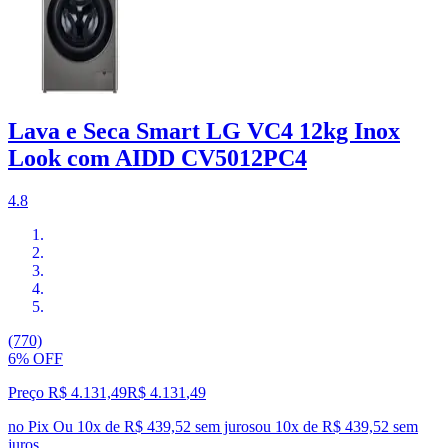
Lava e Seca Smart LG VC4 12kg Inox
Look com AIDD CV5012PC4
4.8
(770)
6% OFF
Preço R$ 4.131,49
R$
4.131
,
49
no Pix
Ou 10x de R$ 439,52 sem juros
ou
10
x de
R$ 439,52
sem
juros