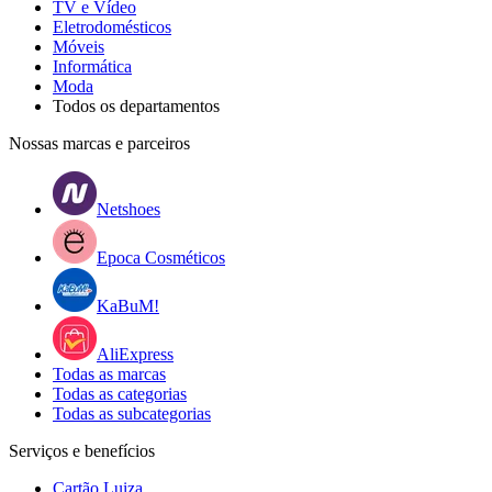
TV e Vídeo
Eletrodomésticos
Móveis
Informática
Moda
Todos os departamentos
Nossas marcas e parceiros
Netshoes
Epoca Cosméticos
KaBuM!
AliExpress
Todas as marcas
Todas as categorias
Todas as subcategorias
Serviços e benefícios
Cartão Luiza