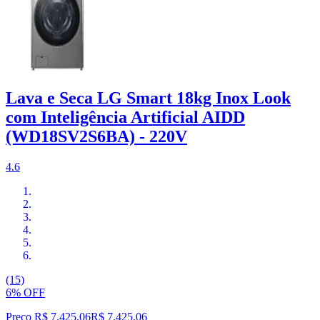
Lava e Seca LG Smart 18kg Inox Look
com Inteligência Artificial AIDD
(WD18SV2S6BA) - 220V
4.6
(15)
6% OFF
Preço R$ 7.425,06
R$
7.425
,
06