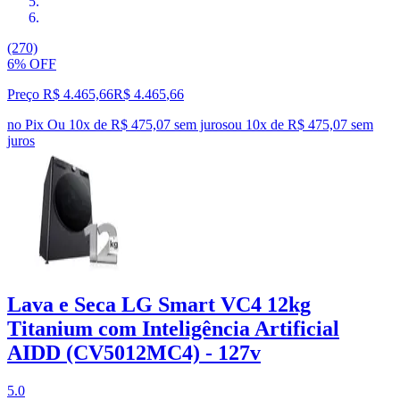
(270)
6% OFF
Preço R$ 4.465,66
R$
4.465
,
66
no Pix
Ou 10x de R$ 475,07 sem juros
ou
10
x de
R$ 475,07
sem
juros
Lava e Seca LG Smart VC4 12kg
Titanium com Inteligência Artificial
AIDD (CV5012MC4) - 127v
5.0