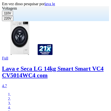
Em vez disso pesquisar por
lava lg
Voltagem
110V
220V
Full
Lava e Seca LG 14kg Smart Smart VC4
CV5014WC4 com
4.7