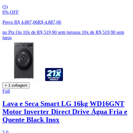
(5)
6% OFF
Preço R$ 4.887,06
R$
4.887
,
06
no Pix
Ou 10x de R$ 519,90 sem juros
ou
10
x de
R$ 519,90
sem
juros
+ 1 voltagem
Full
Lava e Seca Smart LG 16kg WD16GNT
Motor Inverter Direct Drive Água Fria e
Quente Black Inox
5.0