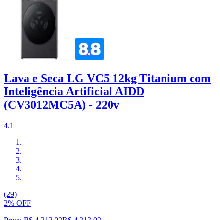
Lava e Seca LG VC5 12kg Titanium com
Inteligência Artificial AIDD
(CV3012MC5A) - 220v
4.1
(29)
2% OFF
Preço R$ 4.213,02
R$
4.213
,
02