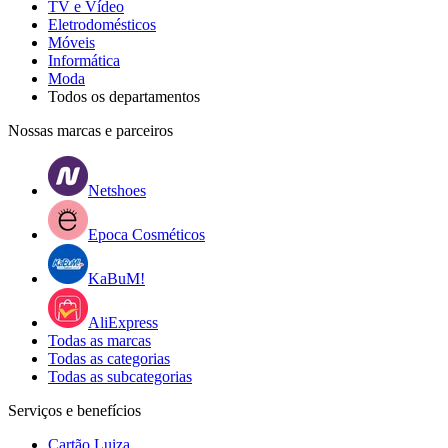
TV e Vídeo
Eletrodomésticos
Móveis
Informática
Moda
Todos os departamentos
Nossas marcas e parceiros
Netshoes
Epoca Cosméticos
KaBuM!
AliExpress
Todas as marcas
Todas as categorias
Todas as subcategorias
Serviços e benefícios
Cartão Luiza