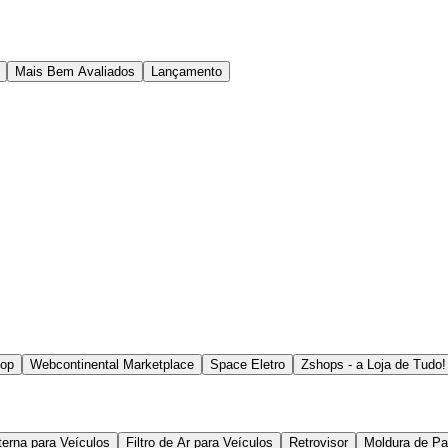
Mais Bem Avaliados
Lançamento
hop
Webcontinental Marketplace
Space Eletro
Zshops - a Loja de Tudo!
terna para Veículos
Filtro de Ar para Veículos
Retrovisor
Moldura de Pa