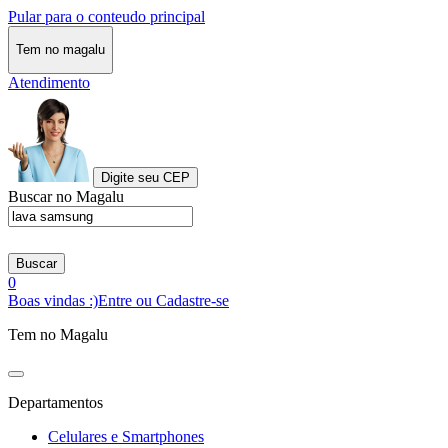
Pular para o conteudo principal
Tem no magalu
Atendimento
Digite seu CEP
Buscar no Magalu
Buscar
0
Boas vindas :)
Entre ou Cadastre-se
Tem no Magalu
Departamentos
Celulares e Smartphones