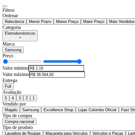
Filtros
Ordenar
Relevância
Menor Prazo
Menor Preço
Maior Preço
Mais Vendidos
Categoria
Eletrodomésticos
Marca
Samsung
Preço
Valor mínimo
Valor máximo
Entrega
Full
Avaliação
5
4
3
2
1
Vendido por
Magalu
Samsung
Excellence Shop
Lojas Colombo Oficial
Fast S
Tipo de compra
Compra nacional
Tipo de produto
Lavadora de Roupas
Maçaneta para Veículos
Veículos e Peças
Lan