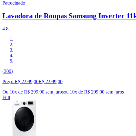
Patrocinado
Lavadora de Roupas Samsung Inverter 
4.8
(300)
Preço R$ 2.999,00
R$
2.999
,
00
Ou 10x de R$ 299,90 sem juros
ou
10
x de
R$ 299,90
sem juros
Full