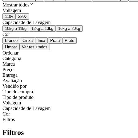
Mostrar todos
Voltagem
110v
220v
Capacidade de Lavagem
10kg a 11kg
12kg a 13kg
16kg a 20kg
Cor
Branco
Cinza
Inox
Prata
Preto
Limpar
Ver resultados
Ordenar
Categoria
Marca
Preço
Entrega
Avaliação
Vendido por
Tipo de compra
Tipo de produto
Voltagem
Capacidade de Lavagem
Cor
Filtros
Filtros