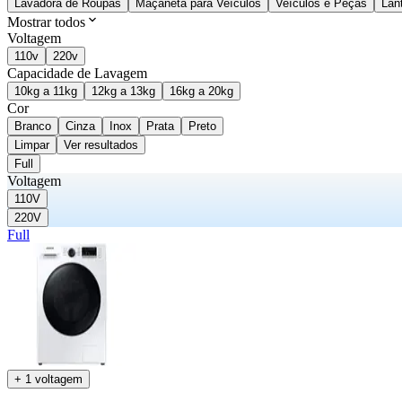
Lavadora de Roupas
Maçaneta para Veículos
Veículos e Peças
Lan
Mostrar todos
Voltagem
110v
220v
Capacidade de Lavagem
10kg a 11kg
12kg a 13kg
16kg a 20kg
Cor
Branco
Cinza
Inox
Prata
Preto
Limpar
Ver resultados
Full
Voltagem
110V
220V
Full
+ 1 voltagem