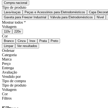
Compra nacional
Tipo de produto
Lava-louças
Peças e Acessórios para Eletrodomésticos
Capa Decorat
Gaxeta para Freezer Industrial
Válvula para Eletrodomésticos
Nível
Mostrar todos
Voltagem
110v
220v
Cor
Branco
Cinza
Inox
Prata
Preto
Limpar
Ver resultados
Ordenar
Categoria
Marca
Preço
Entrega
Avaliação
Vendido por
Tipo de compra
Tipo de produto
Voltagem
Cor
Filtros