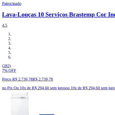
Patrocinado
Lava-Louças 10 Serviços Brastemp Cor I
4.5
(282)
7% OFF
Preço R$ 2.739,78
R$
2.739
,
78
no Pix
Ou 10x de R$ 294,60 sem juros
ou
10
x de
R$ 294,60
sem juro