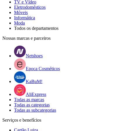
TV e Vídeo
Eletrodomésticos
Móveis
Informática
Moda
Todos os departamentos
Nossas marcas e parceiros
Netshoes
Epoca Cosméticos
KaBuM!
AliExpress
Todas as marcas
Todas as categorias
Todas as subcategorias
Serviços e benefícios
Cartão Luiza