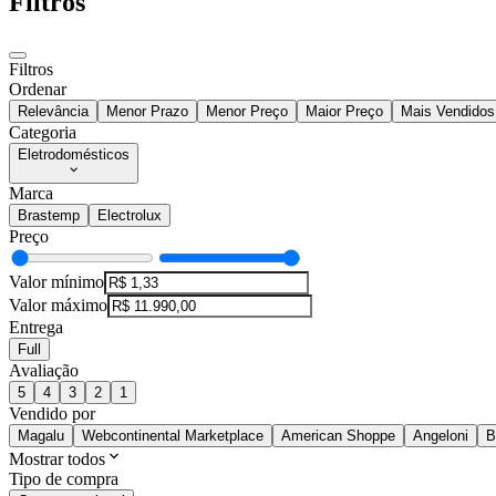
Filtros
Filtros
Ordenar
Relevância
Menor Prazo
Menor Preço
Maior Preço
Mais Vendidos
Categoria
Eletrodomésticos
Marca
Brastemp
Electrolux
Preço
Valor mínimo
Valor máximo
Entrega
Full
Avaliação
5
4
3
2
1
Vendido por
Magalu
Webcontinental Marketplace
American Shoppe
Angeloni
B
Mostrar todos
Tipo de compra