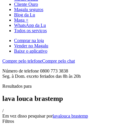
Cliente Ouro
Magalu seguros
Blog da Lu
Maga +
WhatsApp da Lu
Todos os serviços
Comprar na loja
Vender no Magalu
Baixe o aplicativo
Compre pelo telefone
Compre pelo chat
Número de telefone 0800 773 3838
Seg. à Dom. exceto feriados das 8h às 20h
Resultados para
lava louca brastemp
/
Em vez disso pesquisar por
lavalouca brastemp
Filtros