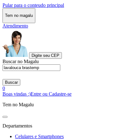
Pular para o conteudo principal
Tem no magalu
Atendimento
Digite seu CEP
Buscar no Magalu
Buscar
0
Boas vindas :)
Entre ou Cadastre-se
Tem no Magalu
Departamentos
Celulares e Smartphones