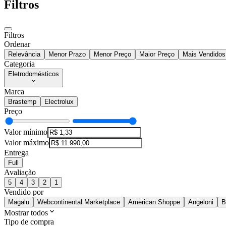
Filtros
Filtros
Ordenar
Relevância
Menor Prazo
Menor Preço
Maior Preço
Mais Vendidos
Categoria
Eletrodomésticos
Marca
Brastemp
Electrolux
Preço
Valor mínimo
Valor máximo
Entrega
Full
Avaliação
5
4
3
2
1
Vendido por
Magalu
Webcontinental Marketplace
American Shoppe
Angeloni
B
Mostrar todos
Tipo de compra