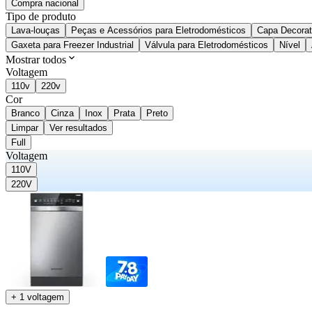
Compra nacional
Tipo de produto
Lava-louças
Peças e Acessórios para Eletrodomésticos
Capa Decorat
Gaxeta para Freezer Industrial
Válvula para Eletrodomésticos
Nível
Mostrar todos
Voltagem
110v
220v
Cor
Branco
Cinza
Inox
Prata
Preto
Limpar
Ver resultados
Full
Voltagem
110V
220V
+ 1 voltagem