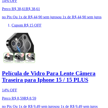
14% OFF
Preço R$ 38,61
R$
38
,
61
no Pix
Ou 1x de R$ 44,90 sem juros
ou
1
x de
R$ 44,90
sem juros
Cupom R$ 15 OFF
Película de Vidro Para Lente Câmera
Traseira para Iphone 15 / 15 PLUS
14% OFF
Preço R$ 8,59
R$
8
,
59
no Pix
Ou 1x de R$ 9,49 sem juros
ou
1
x de
R$ 9,49
sem juros