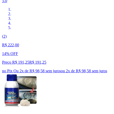
5.0
(2)
R$ 222,00
14% OFF
Preço R$ 191,25
R$
191
,
25
no Pix
Ou 2x de R$ 98,58 sem juros
ou
2
x de
R$ 98,58
sem juros