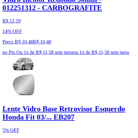
012251312 - CARBOGRAFITE
R$ 12,19
14% OFF
Preço R$ 10,48
R$
10
,
48
no Pix
Ou 1x de R$ 11,58 sem juros
ou
1
x de
R$ 11,58
sem juros
Lente Vidro Base Retrovisor Esquerdo
Honda Fit 03/... EB207
5% OFF