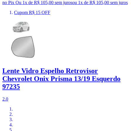
no Pix
Ou 1x de R$ 105,00 sem juros
ou
1
x de
R$ 105,00
sem juros
Cupom R$ 15 OFF
Lente Vidro Espelho Retrovisor
Chevrolet Onix Prisma 13/19 Esquerdo
97235
2.0