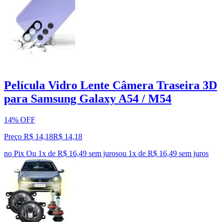
Película Vidro Lente Câmera Traseira 3D
para Samsung Galaxy A54 / M54
14% OFF
Preço R$ 14,18
R$
14
,
18
no Pix
Ou 1x de R$ 16,49 sem juros
ou
1
x de
R$ 16,49
sem juros