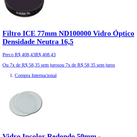
Filtro ICE 77mm ND100000 Vidro Óptico
Densidade Neutra 16,5
Preço R$ 408,43
R$
408
,
43
Ou 7x de R$ 58,35 sem juros
ou
7
x de
R$ 58,35
sem juros
Compra Internacional
Vidro Incolor Redondo 50mm -