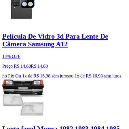
Película De Vidro 3d Para Lente De
Câmera Samsung A12
14% OFF
Preço R$ 14,60
R$
14
,
60
no Pix
Ou 1x de R$ 16,98 sem juros
ou
1
x de
R$ 16,98
sem juros
Lente farol Monza 1982 1983 1984 1985