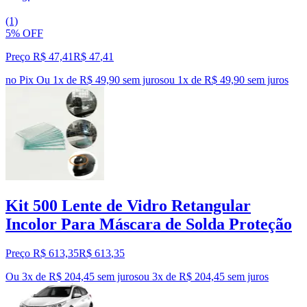
(1)
5% OFF
Preço R$ 47,41
R$
47
,
41
no Pix
Ou 1x de R$ 49,90 sem juros
ou
1
x de
R$ 49,90
sem juros
Kit 500 Lente de Vidro Retangular
Incolor Para Máscara de Solda Proteção
Preço R$ 613,35
R$
613
,
35
Ou 3x de R$ 204,45 sem juros
ou
3
x de
R$ 204,45
sem juros