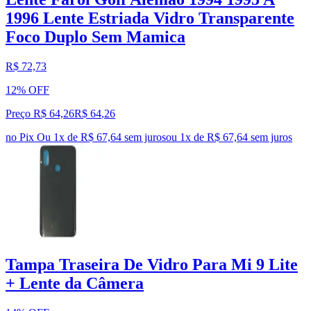
1996 Lente Estriada Vidro Transparente
Foco Duplo Sem Mamica
R$ 72,73
12% OFF
Preço R$ 64,26
R$
64
,
26
no Pix
Ou 1x de R$ 67,64 sem juros
ou
1
x de
R$ 67,64
sem juros
Tampa Traseira De Vidro Para Mi 9 Lite
+ Lente da Câmera