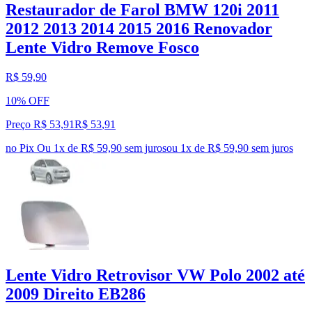
Restaurador de Farol BMW 120i 2011
2012 2013 2014 2015 2016 Renovador
Lente Vidro Remove Fosco
R$ 59,90
10% OFF
Preço R$ 53,91
R$
53
,
91
no Pix
Ou 1x de R$ 59,90 sem juros
ou
1
x de
R$ 59,90
sem juros
Lente Vidro Retrovisor VW Polo 2002 até
2009 Direito EB286