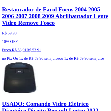
Restaurador de Farol Focus 2004 2005
2006 2007 2008 2009 Abrilhantador Lente
Vidro Remove Fosco
R$ 59,90
10% OFF
Preço R$ 53,91
R$
53
,
91
no Pix
Ou 1x de R$ 59,90 sem juros
ou
1
x de
R$ 59,90
sem juros
USADO: Comando Vidro Elétrico
Dianteiro Direito Renault Logan 2022