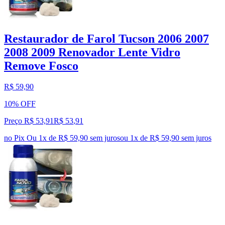
Restaurador de Farol Tucson 2006 2007
2008 2009 Renovador Lente Vidro
Remove Fosco
R$ 59,90
10% OFF
Preço R$ 53,91
R$
53
,
91
no Pix
Ou 1x de R$ 59,90 sem juros
ou
1
x de
R$ 59,90
sem juros