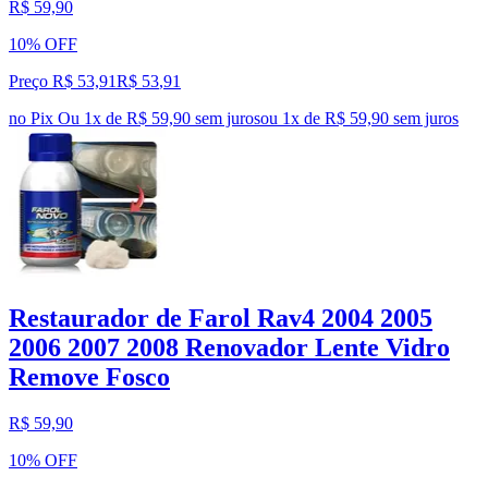
R$ 59,90
10% OFF
Preço R$ 53,91
R$
53
,
91
no Pix
Ou 1x de R$ 59,90 sem juros
ou
1
x de
R$ 59,90
sem juros
Restaurador de Farol Rav4 2004 2005
2006 2007 2008 Renovador Lente Vidro
Remove Fosco
R$ 59,90
10% OFF