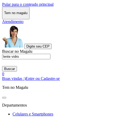
Pular para o conteudo principal
Tem no magalu
Atendimento
Digite seu CEP
Buscar no Magalu
Buscar
0
Boas vindas :)
Entre ou Cadastre-se
Tem no Magalu
Departamentos
Celulares e Smartphones