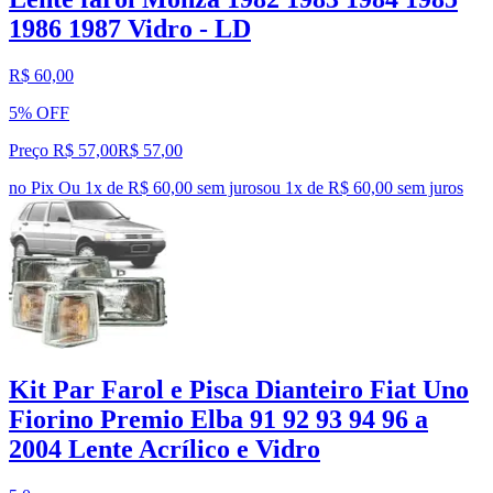
1986 1987 Vidro - LD
R$ 60,00
5% OFF
Preço R$ 57,00
R$
57
,
00
no Pix
Ou 1x de R$ 60,00 sem juros
ou
1
x de
R$ 60,00
sem juros
Kit Par Farol e Pisca Dianteiro Fiat Uno
Fiorino Premio Elba 91 92 93 94 96 a
2004 Lente Acrílico e Vidro