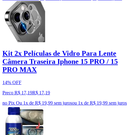
Kit 2x Películas de Vidro Para Lente
Câmera Traseira Iphone 15 PRO / 15
PRO MAX
14% OFF
Preço R$ 17,19
R$
17
,
19
no Pix
Ou 1x de R$ 19,99 sem juros
ou
1
x de
R$ 19,99
sem juros