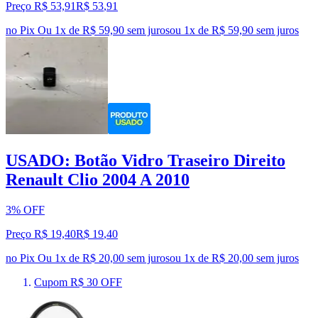
Preço R$ 53,91
R$
53
,
91
no Pix
Ou 1x de R$ 59,90 sem juros
ou
1
x de
R$ 59,90
sem juros
USADO: Botão Vidro Traseiro Direito
Renault Clio 2004 A 2010
3% OFF
Preço R$ 19,40
R$
19
,
40
no Pix
Ou 1x de R$ 20,00 sem juros
ou
1
x de
R$ 20,00
sem juros
Cupom R$ 30 OFF