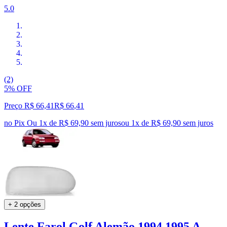
5.0
(2)
5% OFF
Preço R$ 66,41
R$
66
,
41
no Pix
Ou 1x de R$ 69,90 sem juros
ou
1
x de
R$ 69,90
sem juros
+ 2 opções
Lente Farol Golf Alemão 1994 1995 A