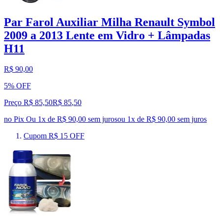
Par Farol Auxiliar Milha Renault Symbol
2009 a 2013 Lente em Vidro + Lâmpadas
H11
R$ 90,00
5% OFF
Preço R$ 85,50
R$
85
,
50
no Pix
Ou 1x de R$ 90,00 sem juros
ou
1
x de
R$ 90,00
sem juros
Cupom R$ 15 OFF