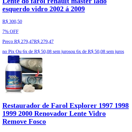
Lente do farol renault master lado
esquerdo vidro 2002 á 2009
R$ 300,50
7% OFF
Preço R$ 279,47
R$
279
,
47
no Pix
Ou 6x de R$ 50,08 sem juros
ou
6
x de
R$ 50,08
sem juros
Restaurador de Farol Explorer 1997 1998
1999 2000 Renovador Lente Vidro
Remove Fosco