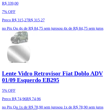
R$ 339,00
7% OFF
Preço R$ 315,27
R$
315
,
27
no Pix
Ou 4x de R$ 84,75 sem juros
ou
4
x de
R$ 84,75
sem juros
Lente Vidro Retrovisor Fiat Doblo ADV
01/09 Esquerdo EB295
5% OFF
Preço R$ 74,96
R$
74
,
96
no Pix
Ou 1x de R$ 78,90 sem juros
ou
1
x de
R$ 78,90
sem juros