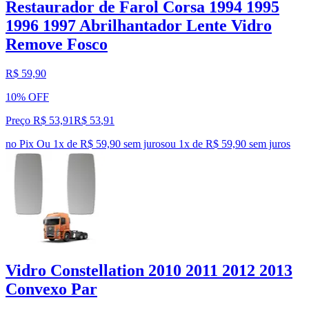
Restaurador de Farol Corsa 1994 1995
1996 1997 Abrilhantador Lente Vidro
Remove Fosco
R$ 59,90
10% OFF
Preço R$ 53,91
R$
53
,
91
no Pix
Ou 1x de R$ 59,90 sem juros
ou
1
x de
R$ 59,90
sem juros
Vidro Constellation 2010 2011 2012 2013
Convexo Par