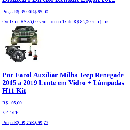
Preço R$ 85,00
R$
85
,
00
Ou 1x de R$ 85,00 sem juros
ou
1
x de
R$ 85,00
sem juros
Par Farol Auxiliar Milha Jeep Renegade
2015 a 2019 Lente em Vidro + Lâmpadas
H11 Kit
R$ 105,00
5% OFF
Preço R$ 99,75
R$
99
,
75