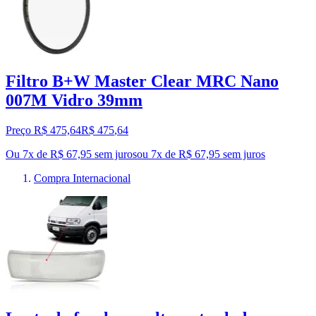
Filtro B+W Master Clear MRC Nano
007M Vidro 39mm
Preço R$ 475,64
R$
475
,
64
Ou 7x de R$ 67,95 sem juros
ou
7
x de
R$ 67,95
sem juros
Compra Internacional