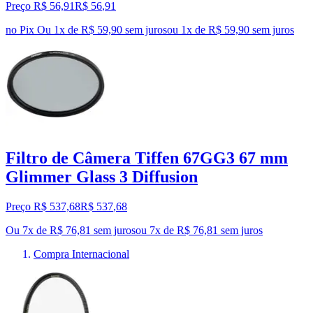
Preço R$ 56,91
R$
56
,
91
no Pix
Ou 1x de R$ 59,90 sem juros
ou
1
x de
R$ 59,90
sem juros
Filtro de Câmera Tiffen 67GG3 67 mm
Glimmer Glass 3 Diffusion
Preço R$ 537,68
R$
537
,
68
Ou 7x de R$ 76,81 sem juros
ou
7
x de
R$ 76,81
sem juros
Compra Internacional