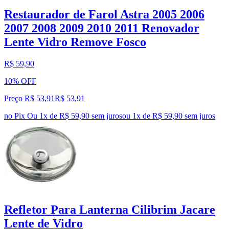
Restaurador de Farol Astra 2005 2006
2007 2008 2009 2010 2011 Renovador
Lente Vidro Remove Fosco
R$ 59,90
10% OFF
Preço R$ 53,91
R$
53
,
91
no Pix
Ou 1x de R$ 59,90 sem juros
ou
1
x de
R$ 59,90
sem juros
Refletor Para Lanterna Cilibrim Jacare
Lente de Vidro