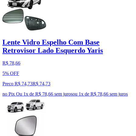
Lente Vidro Espelho Com Base
Retrovisor Lado Esquerdo Yaris
R$ 78,66
5% OFF
Preço R$ 74,73
R$
74
,
73
no Pix
Ou 1x de R$ 78,66 sem juros
ou
1
x de
R$ 78,66
sem juros