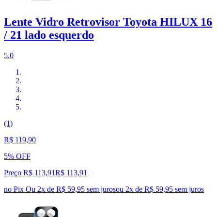
Lente Vidro Retrovisor Toyota HILUX 16
/ 21 lado esquerdo
5.0
(1)
R$ 119,90
5% OFF
Preço R$ 113,91
R$
113
,
91
no Pix
Ou 2x de R$ 59,95 sem juros
ou
2
x de
R$ 59,95
sem juros