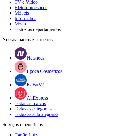
TV e Vídeo
Eletrodomésticos
Móveis
Informática
Moda
Todos os departamentos
Nossas marcas e parceiros
Netshoes
Epoca Cosméticos
KaBuM!
AliExpress
Todas as marcas
Todas as categorias
Todas as subcategorias
Serviços e benefícios
Cartão Luiza