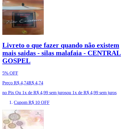
Livreto o que fazer quando não existem
mais saidas - silas malafaia - CENTRAL
GOSPEL
5% OFF
Preço R$ 4,74
R$
4
,
74
no Pix
Ou 1x de R$ 4,99 sem juros
ou
1
x de
R$ 4,99
sem juros
Cupom R$ 10 OFF