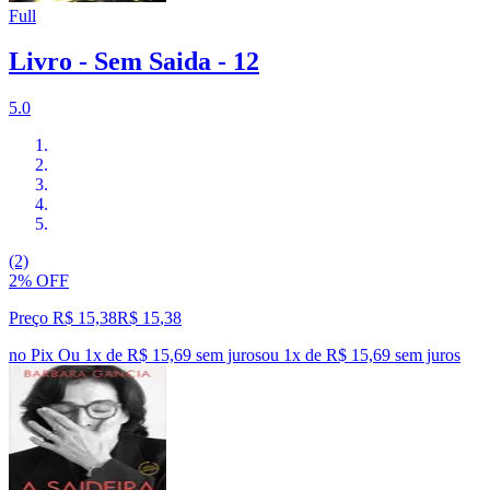
Full
Livro - Sem Saida - 12
5.0
(2)
2% OFF
Preço R$ 15,38
R$
15
,
38
no Pix
Ou 1x de R$ 15,69 sem juros
ou
1
x de
R$ 15,69
sem juros