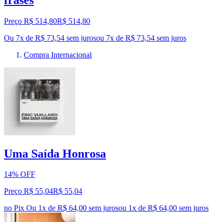
Preço R$ 514,80
R$
514
,
80
Ou 7x de R$ 73,54 sem juros
ou
7
x de
R$ 73,54
sem juros
Compra Internacional
Uma Saída Honrosa
14% OFF
Preço R$ 55,04
R$
55
,
04
no Pix
Ou 1x de R$ 64,00 sem juros
ou
1
x de
R$ 64,00
sem juros