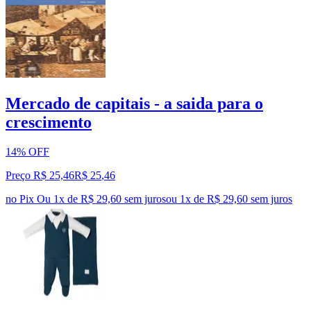
Mercado de capitais - a saida para o
crescimento
14% OFF
Preço R$ 25,46
R$
25
,
46
no Pix
Ou 1x de R$ 29,60 sem juros
ou
1
x de
R$ 29,60
sem juros