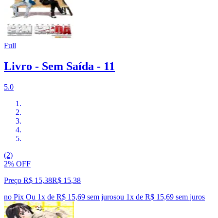
Full
Livro - Sem Saída - 11
5.0
(2)
2% OFF
Preço R$ 15,38
R$
15
,
38
no Pix
Ou 1x de R$ 15,69 sem juros
ou
1
x de
R$ 15,69
sem juros