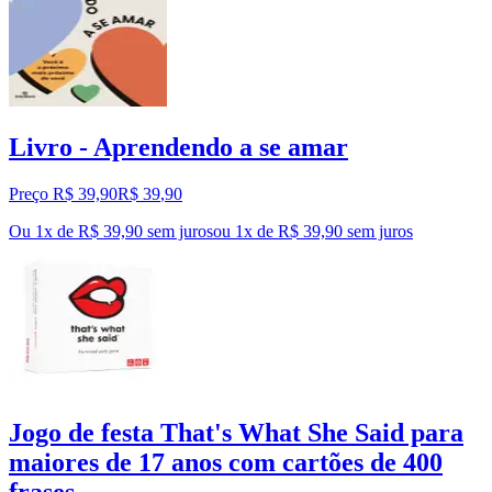
Livro - Aprendendo a se amar
Preço R$ 39,90
R$
39
,
90
Ou 1x de R$ 39,90 sem juros
ou
1
x de
R$ 39,90
sem juros
Jogo de festa That's What She Said para
maiores de 17 anos com cartões de 400
frases