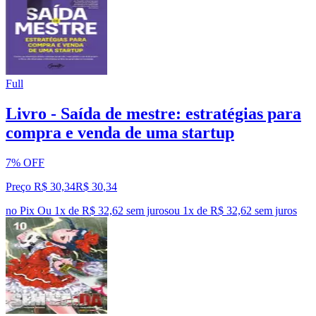
Full
Livro - Saída de mestre: estratégias para
compra e venda de uma startup
7% OFF
Preço R$ 30,34
R$
30
,
34
no Pix
Ou 1x de R$ 32,62 sem juros
ou
1
x de
R$ 32,62
sem juros