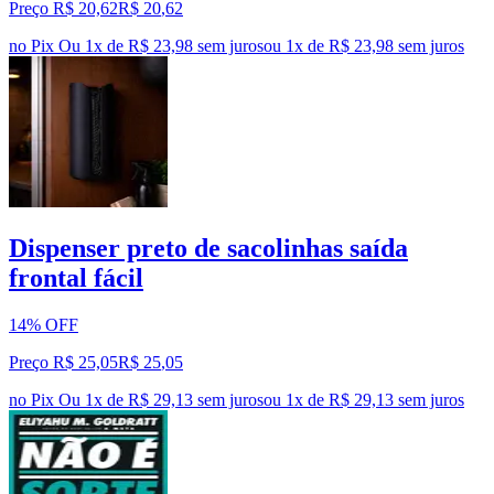
Preço R$ 20,62
R$
20
,
62
no Pix
Ou 1x de R$ 23,98 sem juros
ou
1
x de
R$ 23,98
sem juros
Dispenser preto de sacolinhas saída
frontal fácil
14% OFF
Preço R$ 25,05
R$
25
,
05
no Pix
Ou 1x de R$ 29,13 sem juros
ou
1
x de
R$ 29,13
sem juros