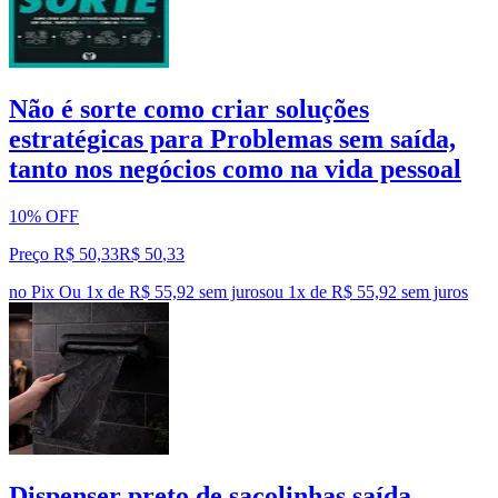
Não é sorte como criar soluções
estratégicas para Problemas sem saída,
tanto nos negócios como na vida pessoal
10% OFF
Preço R$ 50,33
R$
50
,
33
no Pix
Ou 1x de R$ 55,92 sem juros
ou
1
x de
R$ 55,92
sem juros
Dispenser preto de sacolinhas saída