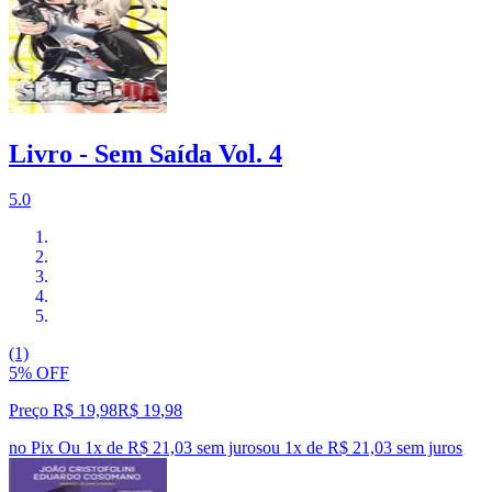
Livro - Sem Saída Vol. 4
5.0
(1)
5% OFF
Preço R$ 19,98
R$
19
,
98
no Pix
Ou 1x de R$ 21,03 sem juros
ou
1
x de
R$ 21,03
sem juros