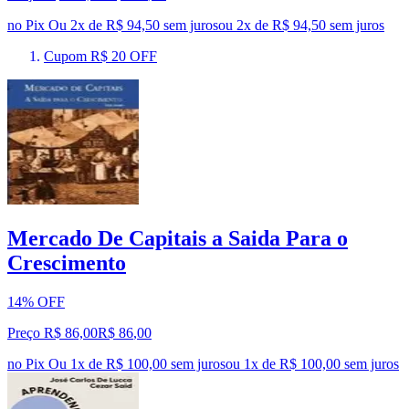
no Pix
Ou 2x de R$ 94,50 sem juros
ou
2
x de
R$ 94,50
sem juros
Cupom R$ 20 OFF
Mercado De Capitais a Saida Para o
Crescimento
14% OFF
Preço R$ 86,00
R$
86
,
00
no Pix
Ou 1x de R$ 100,00 sem juros
ou
1
x de
R$ 100,00
sem juros