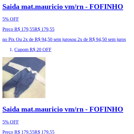
Saida mat.mauricio vm/rn - FOFINHO
5% OFF
Preço R$ 179,55
R$
179
,
55
no Pix
Ou 2x de R$ 94,50 sem juros
ou
2
x de
R$ 94,50
sem juros
Cupom R$ 20 OFF
Saida mat.mauricio vm/rn - FOFINHO
5% OFF
Preço R$ 179,55
R$
179
,
55