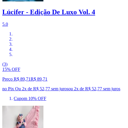
Lúcifer - Edição De Luxo Vol. 4
5.0
(3)
15% OFF
Preço R$ 89,71
R$
89
,
71
no Pix
Ou 2x de R$ 52,77 sem juros
ou
2
x de
R$ 52,77
sem juros
Cupom 10% OFF