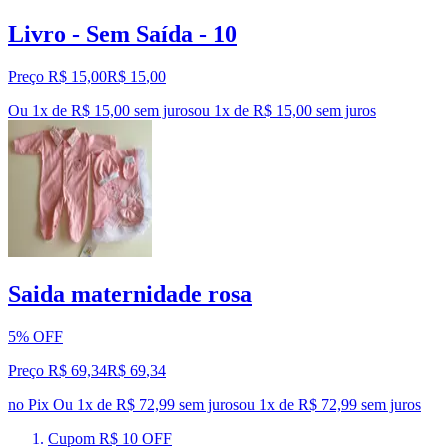
Livro - Sem Saída - 10
Preço R$ 15,00
R$
15
,
00
Ou 1x de R$ 15,00 sem juros
ou
1
x de
R$ 15,00
sem juros
Saida maternidade rosa
5% OFF
Preço R$ 69,34
R$
69
,
34
no Pix
Ou 1x de R$ 72,99 sem juros
ou
1
x de
R$ 72,99
sem juros
Cupom R$ 10 OFF