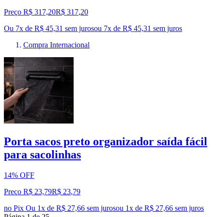
Preço R$ 317,20
R$
317
,
20
Ou 7x de R$ 45,31 sem juros
ou
7
x de
R$ 45,31
sem juros
Compra Internacional
Porta sacos preto organizador saída fácil
para sacolinhas
14% OFF
Preço R$ 23,79
R$
23
,
79
no Pix
Ou 1x de R$ 27,66 sem juros
ou
1
x de
R$ 27,66
sem juros
Página
1
de
25