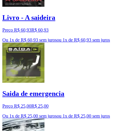
Livro - A saideira
Preço R$ 60,93
R$
60
,
93
Ou 1x de R$ 60,93 sem juros
ou
1
x de
R$ 60,93
sem juros
Saida de emergencia
Preço R$ 25,00
R$
25
,
00
Ou 1x de R$ 25,00 sem juros
ou
1
x de
R$ 25,00
sem juros