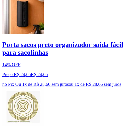
Porta sacos preto organizador saída fácil
para sacolinhas
14% OFF
Preço R$ 24,65
R$
24
,
65
no Pix
Ou 1x de R$ 28,66 sem juros
ou
1
x de
R$ 28,66
sem juros