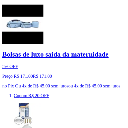
Bolsas de luxo saida da maternidade
5% OFF
Preço R$ 171,00
R$
171
,
00
no Pix
Ou 4x de R$ 45,00 sem juros
ou
4
x de
R$ 45,00
sem juros
Cupom R$ 20 OFF