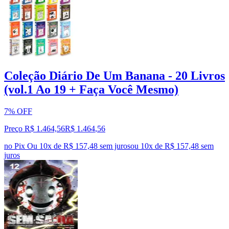
Coleção Diário De Um Banana - 20 Livros
(vol.1 Ao 19 + Faça Você Mesmo)
7% OFF
Preço R$ 1.464,56
R$
1.464
,
56
no Pix
Ou 10x de R$ 157,48 sem juros
ou
10
x de
R$ 157,48
sem
juros