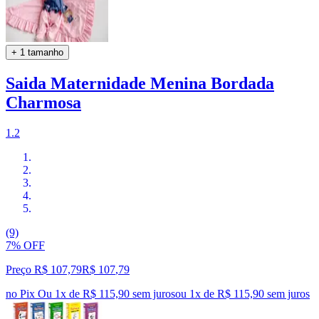
+ 1 tamanho
Saida Maternidade Menina Bordada
Charmosa
1.2
(9)
7% OFF
Preço R$ 107,79
R$
107
,
79
no Pix
Ou 1x de R$ 115,90 sem juros
ou
1
x de
R$ 115,90
sem juros