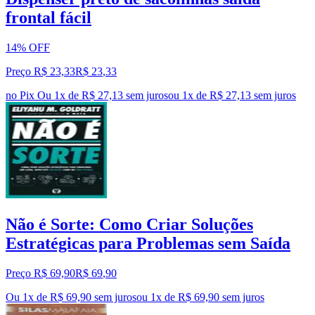
frontal fácil
14% OFF
Preço R$ 23,33
R$
23
,
33
no Pix
Ou 1x de R$ 27,13 sem juros
ou
1
x de
R$ 27,13
sem juros
Não é Sorte: Como Criar Soluções
Estratégicas para Problemas sem Saída
Preço R$ 69,90
R$
69
,
90
Ou 1x de R$ 69,90 sem juros
ou
1
x de
R$ 69,90
sem juros