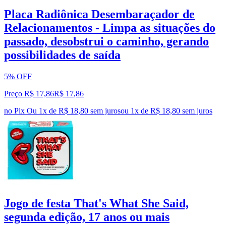
Placa Radiônica Desembaraçador de
Relacionamentos - Limpa as situações do
passado, desobstrui o caminho, gerando
possibilidades de saída
5% OFF
Preço R$ 17,86
R$
17
,
86
no Pix
Ou 1x de R$ 18,80 sem juros
ou
1
x de
R$ 18,80
sem juros
Jogo de festa That's What She Said,
segunda edição, 17 anos ou mais