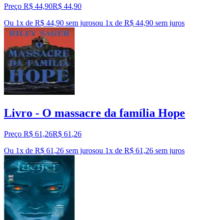
Preço R$ 44,90
R$
44
,
90
Ou 1x de R$ 44,90 sem juros
ou
1
x de
R$ 44,90
sem juros
Livro - O massacre da família Hope
Preço R$ 61,26
R$
61
,
26
Ou 1x de R$ 61,26 sem juros
ou
1
x de
R$ 61,26
sem juros