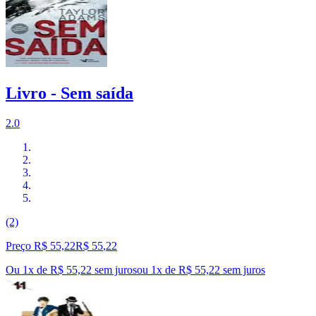
Livro - Sem saída
2.0
(2)
Preço R$ 55,22
R$
55
,
22
Ou 1x de R$ 55,22 sem juros
ou
1
x de
R$ 55,22
sem juros