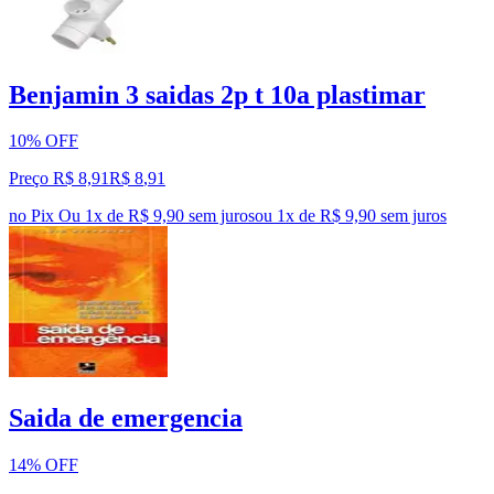
Benjamin 3 saidas 2p t 10a plastimar
10% OFF
Preço R$ 8,91
R$
8
,
91
no Pix
Ou 1x de R$ 9,90 sem juros
ou
1
x de
R$ 9,90
sem juros
Saida de emergencia
14% OFF