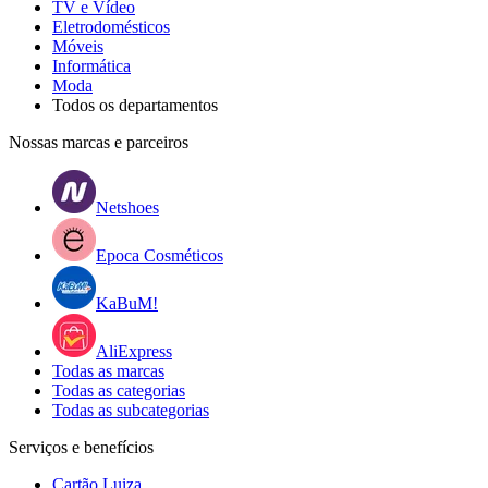
TV e Vídeo
Eletrodomésticos
Móveis
Informática
Moda
Todos os departamentos
Nossas marcas e parceiros
Netshoes
Epoca Cosméticos
KaBuM!
AliExpress
Todas as marcas
Todas as categorias
Todas as subcategorias
Serviços e benefícios
Cartão Luiza