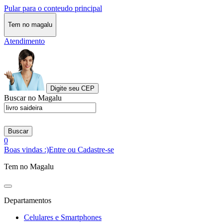
Pular para o conteudo principal
Tem no magalu
Atendimento
Digite seu CEP
Buscar no Magalu
Buscar
0
Boas vindas :)
Entre ou Cadastre-se
Tem no Magalu
Departamentos
Celulares e Smartphones