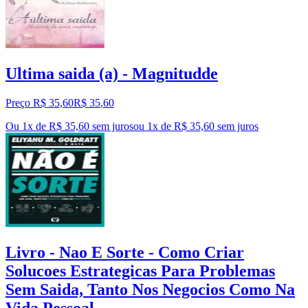
Ultima saida (a) - Magnitudde
Preço R$ 35,60
R$
35
,
60
Ou 1x de R$ 35,60 sem juros
ou
1
x de
R$ 35,60
sem juros
Livro - Nao E Sorte - Como Criar
Solucoes Estrategicas Para Problemas
Sem Saida, Tanto Nos Negocios Como Na