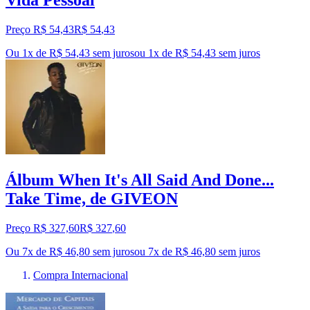
Vida Pessoal
Preço R$ 54,43
R$
54
,
43
Ou 1x de R$ 54,43 sem juros
ou
1
x de
R$ 54,43
sem juros
Álbum When It's All Said And Done...
Take Time, de GIVEON
Preço R$ 327,60
R$
327
,
60
Ou 7x de R$ 46,80 sem juros
ou
7
x de
R$ 46,80
sem juros
Compra Internacional