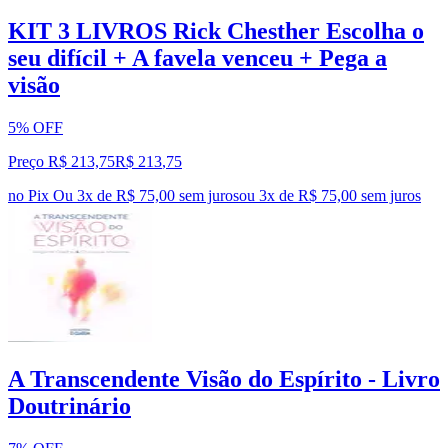
KIT 3 LIVROS Rick Chesther Escolha o
seu difícil + A favela venceu + Pega a
visão
5% OFF
Preço R$ 213,75
R$
213
,
75
no Pix
Ou 3x de R$ 75,00 sem juros
ou
3
x de
R$ 75,00
sem juros
A Transcendente Visão do Espírito - Livro
Doutrinário