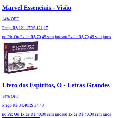
Marvel Essenciais - Visão
14% OFF
Preço R$ 121,17
R$
121
,
17
no Pix
Ou 2x de R$ 70,45 sem juros
ou
2
x de
R$ 70,45
sem juros
Livro dos Espíritos, O - Letras Grandes
14% OFF
Preço R$ 34,40
R$
34
,
40
no Pix
Ou 1x de R$ 40,00 sem juros
ou
1
x de
R$ 40,00
sem juros