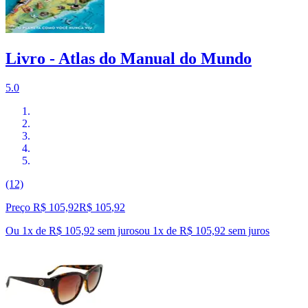
Livro - Atlas do Manual do Mundo
5.0
(12)
Preço R$ 105,92
R$
105
,
92
Ou 1x de R$ 105,92 sem juros
ou
1
x de
R$ 105,92
sem juros