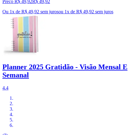
Preço R$ 49,92
R$
49
,
92
Ou 1x de R$ 49,92 sem juros
ou
1
x de
R$ 49,92
sem juros
Planner 2025 Gratidão - Visão Mensal E
Semanal
4.4