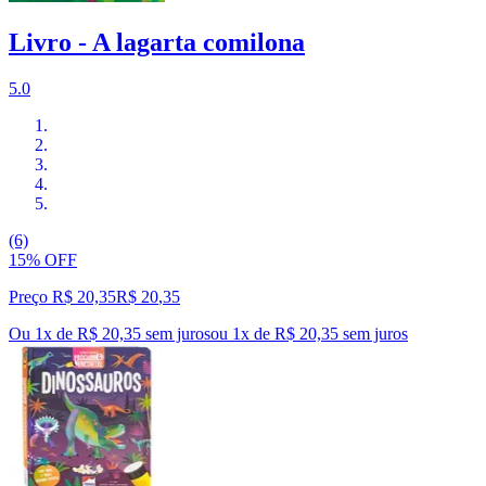
Livro - A lagarta comilona
5.0
(6)
15% OFF
Preço R$ 20,35
R$
20
,
35
Ou 1x de R$ 20,35 sem juros
ou
1
x de
R$ 20,35
sem juros