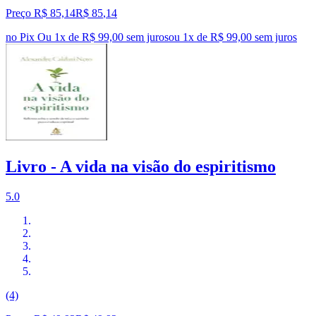
Preço R$ 85,14
R$
85
,
14
no Pix
Ou 1x de R$ 99,00 sem juros
ou
1
x de
R$ 99,00
sem juros
Livro - A vida na visão do espiritismo
5.0
(4)