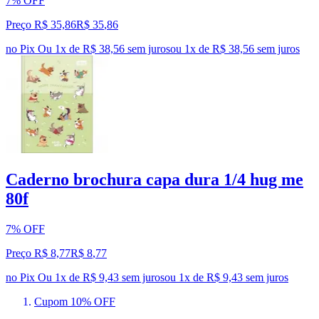
7% OFF
Preço R$ 35,86
R$
35
,
86
no Pix
Ou 1x de R$ 38,56 sem juros
ou
1
x de
R$ 38,56
sem juros
Caderno brochura capa dura 1/4 hug me
80f
7% OFF
Preço R$ 8,77
R$
8
,
77
no Pix
Ou 1x de R$ 9,43 sem juros
ou
1
x de
R$ 9,43
sem juros
Cupom 10% OFF