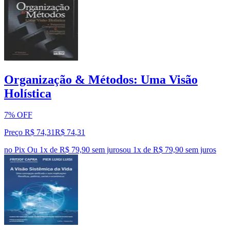
Organização & Métodos: Uma Visão
Holística
7% OFF
Preço R$ 74,31
R$
74
,
31
no Pix
Ou 1x de R$ 79,90 sem juros
ou
1
x de
R$ 79,90
sem juros