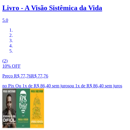
Livro - A Visão Sistêmica da Vida
5.0
(2)
10% OFF
Preço R$ 77,76
R$
77
,
76
no Pix
Ou 1x de R$ 86,40 sem juros
ou
1
x de
R$ 86,40
sem juros