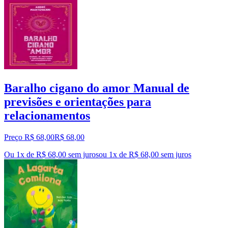
Baralho cigano do amor Manual de
previsões e orientações para
relacionamentos
Preço R$ 68,00
R$
68
,
00
Ou 1x de R$ 68,00 sem juros
ou
1
x de
R$ 68,00
sem juros