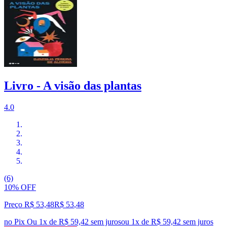
Livro - A visão das plantas
4.0
(6)
10% OFF
Preço R$ 53,48
R$
53
,
48
no Pix
Ou 1x de R$ 59,42 sem juros
ou
1
x de
R$ 59,42
sem juros