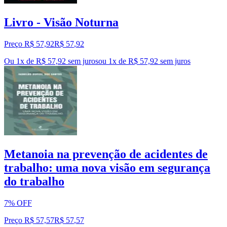
Livro - Visão Noturna
Preço R$ 57,92
R$
57
,
92
Ou 1x de R$ 57,92 sem juros
ou
1
x de
R$ 57,92
sem juros
Metanoia na prevenção de acidentes de
trabalho: uma nova visão em segurança
do trabalho
7% OFF
Preço R$ 57,57
R$
57
,
57