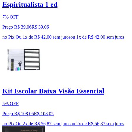
Espiritualista 1 ed
7% OFF
Preço R$ 39,06
R$
39
,
06
no Pix
Ou 1x de R$ 42,00 sem juros
ou
1
x de
R$ 42,00
sem juros
Kit Escolar Baixa Visão Essencial
5% OFF
Preço R$ 108,05
R$
108
,
05
no Pix
Ou 2x de R$ 56,87 sem juros
ou
2
x de
R$ 56,87
sem juros