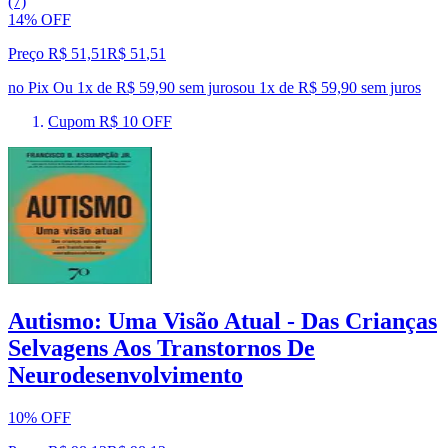
(7)
14% OFF
Preço R$ 51,51
R$
51
,
51
no Pix
Ou 1x de R$ 59,90 sem juros
ou
1
x de
R$ 59,90
sem juros
Cupom R$ 10 OFF
Autismo: Uma Visão Atual - Das Crianças
Selvagens Aos Transtornos De
Neurodesenvolvimento
10% OFF