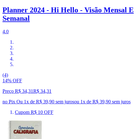
Planner 2024 - Hi Hello - Visão Mensal E
Semanal
4.0
(4)
14% OFF
Preço R$ 34,31
R$
34
,
31
no Pix
Ou 1x de R$ 39,90 sem juros
ou
1
x de
R$ 39,90
sem juros
Cupom R$ 10 OFF