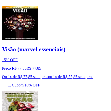
Visão (marvel essenciais)
15% OFF
Preço R$ 77,85
R$
77
,
85
Ou 1x de R$ 77,85 sem juros
ou
1
x de
R$ 77,85
sem juros
Cupom 10% OFF