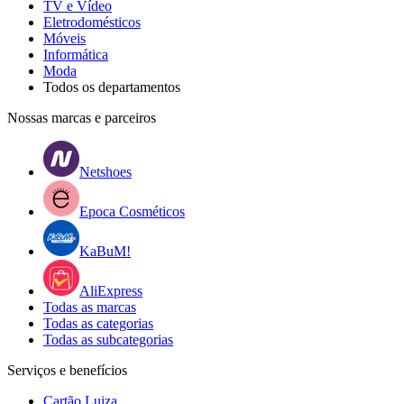
TV e Vídeo
Eletrodomésticos
Móveis
Informática
Moda
Todos os departamentos
Nossas marcas e parceiros
Netshoes
Epoca Cosméticos
KaBuM!
AliExpress
Todas as marcas
Todas as categorias
Todas as subcategorias
Serviços e benefícios
Cartão Luiza