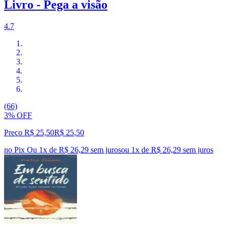
Livro - Pega a visão
4.7
(66)
3% OFF
Preço R$ 25,50
R$
25
,
50
no Pix
Ou 1x de R$ 26,29 sem juros
ou
1
x de
R$ 26,29
sem juros