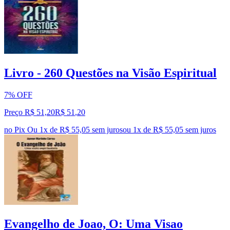
Livro - 260 Questões na Visão Espiritual
7% OFF
Preço R$ 51,20
R$
51
,
20
no Pix
Ou 1x de R$ 55,05 sem juros
ou
1
x de
R$ 55,05
sem juros
Evangelho de Joao, O: Uma Visao