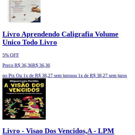
Livro Aprendendo Caligrafia Volume
Unico Todo Livro
5% OFF
Preço R$ 36,36
R$
36
,
36
no Pix
Ou 1x de R$ 38,27 sem juros
ou
1
x de
R$ 38,27
sem juros
Livro - Visao Dos Vencidos,A - LPM