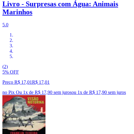
Livro - Surpresas com Água: Animais
Marinhos
5.0
(2)
5% OFF
Preço R$ 17,01
R$
17
,
01
no Pix
Ou 1x de R$ 17,90 sem juros
ou
1
x de
R$ 17,90
sem juros