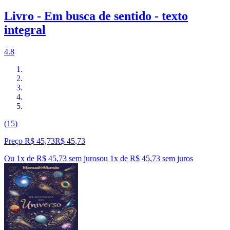
Livro - Em busca de sentido - texto
integral
4.8
(15)
Preço R$ 45,73
R$
45
,
73
Ou 1x de R$ 45,73 sem juros
ou
1
x de
R$ 45,73
sem juros