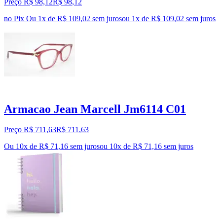
Preço R$ 98,12
R$
98
,
12
no Pix
Ou 1x de R$ 109,02 sem juros
ou
1
x de
R$ 109,02
sem juros
Armacao Jean Marcell Jm6114 C01
Preço R$ 711,63
R$
711
,
63
Ou 10x de R$ 71,16 sem juros
ou
10
x de
R$ 71,16
sem juros