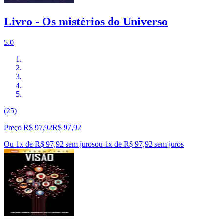
Livro - Os mistérios do Universo
5.0
(25)
Preço R$ 97,92
R$
97
,
92
Ou 1x de R$ 97,92 sem juros
ou
1
x de
R$ 97,92
sem juros