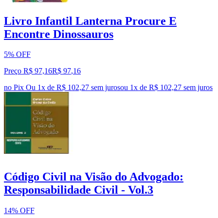
Livro Infantil Lanterna Procure E
Encontre Dinossauros
5% OFF
Preço R$ 97,16
R$
97
,
16
no Pix
Ou 1x de R$ 102,27 sem juros
ou
1
x de
R$ 102,27
sem juros
Código Civil na Visão do Advogado:
Responsabilidade Civil - Vol.3
14% OFF