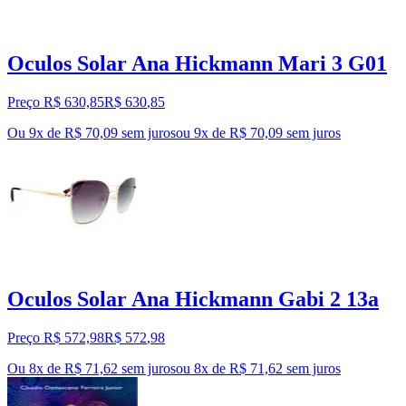
Oculos Solar Ana Hickmann Mari 3 G01
Preço R$ 630,85
R$
630
,
85
Ou 9x de R$ 70,09 sem juros
ou
9
x de
R$ 70,09
sem juros
Oculos Solar Ana Hickmann Gabi 2 13a
Preço R$ 572,98
R$
572
,
98
Ou 8x de R$ 71,62 sem juros
ou
8
x de
R$ 71,62
sem juros