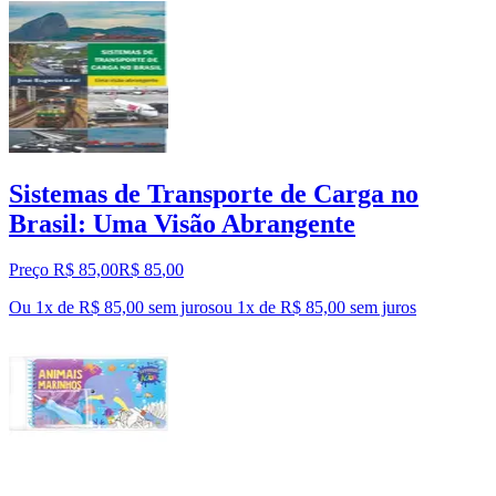
Sistemas de Transporte de Carga no
Brasil: Uma Visão Abrangente
Preço R$ 85,00
R$
85
,
00
Ou 1x de R$ 85,00 sem juros
ou
1
x de
R$ 85,00
sem juros