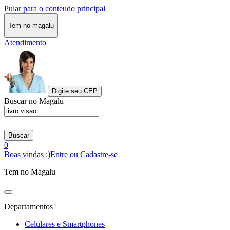
Pular para o conteudo principal
Tem no magalu
Atendimento
Digite seu CEP
Buscar no Magalu
Buscar
0
Boas vindas :)
Entre ou Cadastre-se
Tem no Magalu
Departamentos
Celulares e Smartphones