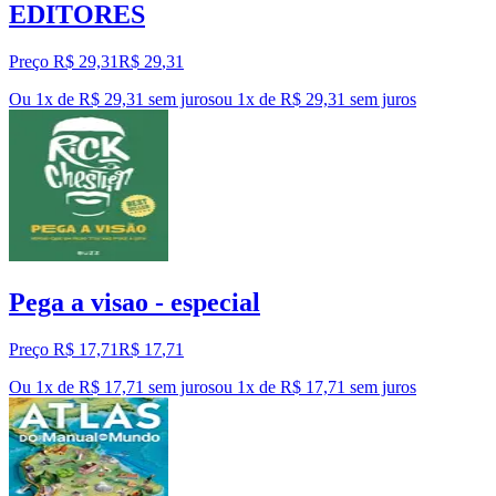
EDITORES
Preço R$ 29,31
R$
29
,
31
Ou 1x de R$ 29,31 sem juros
ou
1
x de
R$ 29,31
sem juros
Pega a visao - especial
Preço R$ 17,71
R$
17
,
71
Ou 1x de R$ 17,71 sem juros
ou
1
x de
R$ 17,71
sem juros