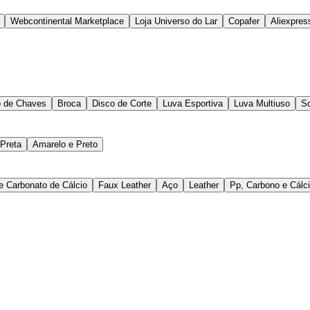
Webcontinental Marketplace
Loja Universo do Lar
Copafer
Aliexpres
 de Chaves
Broca
Disco de Corte
Luva Esportiva
Luva Multiuso
S
Preta
Amarelo e Preto
 e Carbonato de Cálcio
Faux Leather
Aço
Leather
Pp, Carbono e Cálc