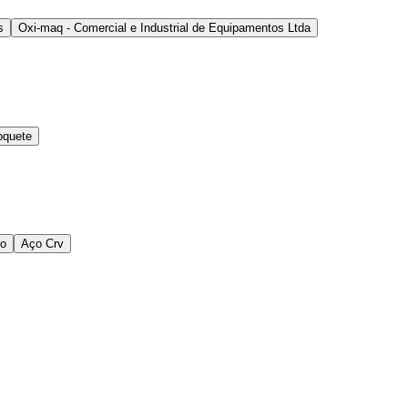
s
Oxi-maq - Comercial e Industrial de Equipamentos Ltda
oquete
io
Aço Crv