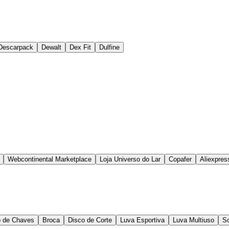
Descarpack
Dewalt
Dex Fit
Dulfine
Webcontinental Marketplace
Loja Universo do Lar
Copafer
Aliexpres
 de Chaves
Broca
Disco de Corte
Luva Esportiva
Luva Multiuso
S