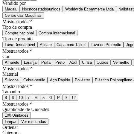
Vendido por
Magalu
Nocnocestadosunidos
Worldwide Ecommerce Ltda
Nailsfast
Centro das Máquinas
Mostrar todos
Tipo de compra
Compra nacional
Compra internacional
Tipo de produto
Luva Descartável
Alicate
Capa para Tablet
Luva de Proteção
Jogo
Mostrar todos
Cor
Amarelo
Laranja
Prata
Preto
Azul
Cinza
Outros
Vermelho
Mostrar todos
Material
Silicone
Cobre-berílio
Aço Rápido
Poliéster
Plástico Polipropileno
Mostrar todos
Tamanho
8
6
10
7
M
5
G
P
9
12
Mostrar todos
Quantidade de Unidades
100 Unidades
Limpar
Ver resultados
Ordenar
Categoria