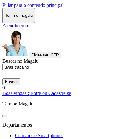
Pular para o conteudo principal
Tem no magalu
Atendimento
Digite seu CEP
Buscar no Magalu
Buscar
0
Boas vindas :)
Entre ou Cadastre-se
Tem no Magalu
Departamentos
Celulares e Smartphones