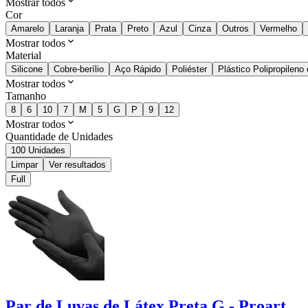
Mostrar todos
Cor
Amarelo
Laranja
Prata
Preto
Azul
Cinza
Outros
Vermelho
Mostrar todos
Material
Silicone
Cobre-berílio
Aço Rápido
Poliéster
Plástico Polipropileno
Mostrar todos
Tamanho
8
6
10
7
M
5
G
P
9
12
Mostrar todos
Quantidade de Unidades
100 Unidades
Limpar
Ver resultados
Full
Par de Luvas de Látex Preta G - Proart