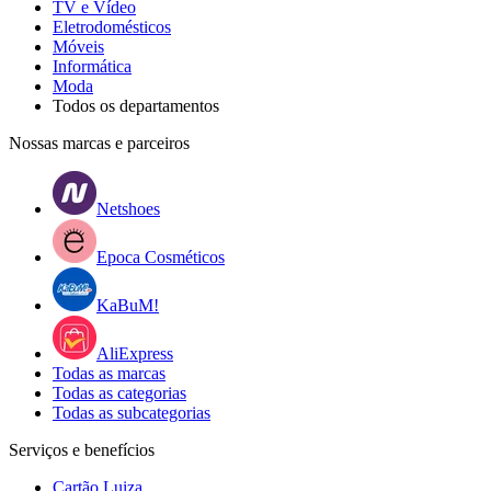
TV e Vídeo
Eletrodomésticos
Móveis
Informática
Moda
Todos os departamentos
Nossas marcas e parceiros
Netshoes
Epoca Cosméticos
KaBuM!
AliExpress
Todas as marcas
Todas as categorias
Todas as subcategorias
Serviços e benefícios
Cartão Luiza