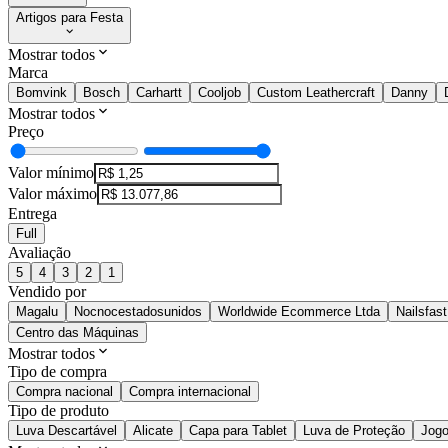
Artigos para Festa
Mostrar todos
Marca
Bomvink
Bosch
Carhartt
Cooljob
Custom Leathercraft
Danny
Mostrar todos
Preço
Valor mínimo
Valor máximo
Entrega
Full
Avaliação
5
4
3
2
1
Vendido por
Magalu
Nocnocestadosunidos
Worldwide Ecommerce Ltda
Nailsfast
Centro das Máquinas
Mostrar todos
Tipo de compra
Compra nacional
Compra internacional
Tipo de produto
Luva Descartável
Alicate
Capa para Tablet
Luva de Proteção
Jogo