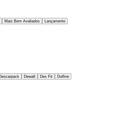
Mais Bem Avaliados
Lançamento
Descarpack
Dewalt
Dex Fit
Dulfine