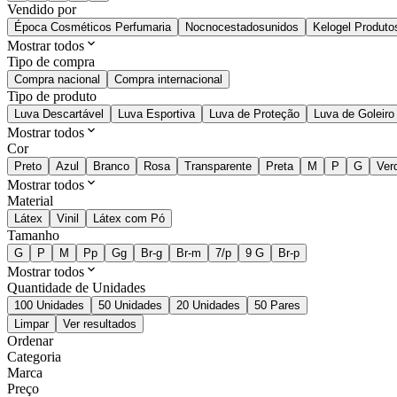
Vendido por
Época Cosméticos Perfumaria
Nocnocestadosunidos
Kelogel Produto
Mostrar todos
Tipo de compra
Compra nacional
Compra internacional
Tipo de produto
Luva Descartável
Luva Esportiva
Luva de Proteção
Luva de Goleiro
Mostrar todos
Cor
Preto
Azul
Branco
Rosa
Transparente
Preta
M
P
G
Ver
Mostrar todos
Material
Látex
Vinil
Látex com Pó
Tamanho
G
P
M
Pp
Gg
Br-g
Br-m
7/p
9 G
Br-p
Mostrar todos
Quantidade de Unidades
100 Unidades
50 Unidades
20 Unidades
50 Pares
Limpar
Ver resultados
Ordenar
Categoria
Marca
Preço