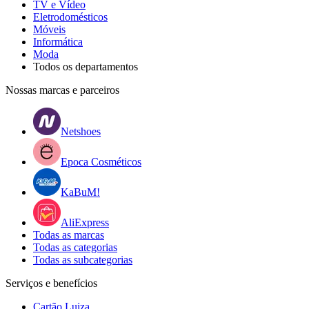
TV e Vídeo
Eletrodomésticos
Móveis
Informática
Moda
Todos os departamentos
Nossas marcas e parceiros
Netshoes
Epoca Cosméticos
KaBuM!
AliExpress
Todas as marcas
Todas as categorias
Todas as subcategorias
Serviços e benefícios
Cartão Luiza