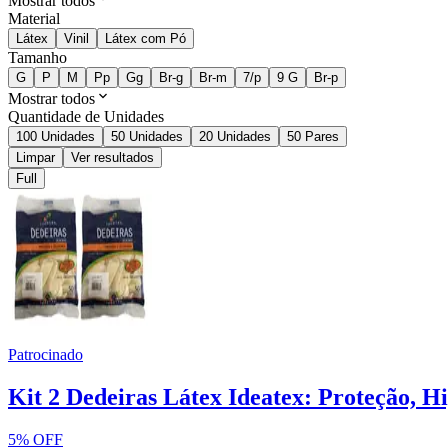
Mostrar todos
Material
Látex
Vinil
Látex com Pó
Tamanho
G
P
M
Pp
Gg
Br-g
Br-m
7/p
9 G
Br-p
Mostrar todos
Quantidade de Unidades
100 Unidades
50 Unidades
20 Unidades
50 Pares
Limpar
Ver resultados
Full
Patrocinado
Kit 2 Dedeiras Látex Ideatex: Proteção, H
5% OFF