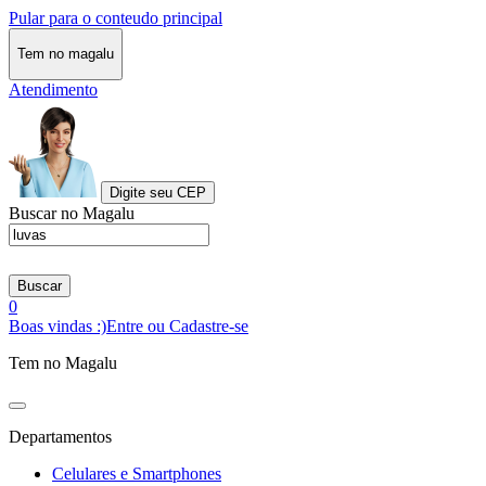
Pular para o conteudo principal
Tem no magalu
Atendimento
Digite seu CEP
Buscar no Magalu
Buscar
0
Boas vindas :)
Entre ou Cadastre-se
Tem no Magalu
Departamentos
Celulares e Smartphones