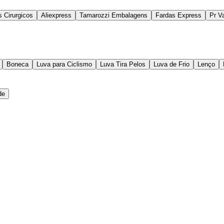
s Cirurgicos
Aliexpress
Tamarozzi Embalagens
Fardas Express
Pr V
Boneca
Luva para Ciclismo
Luva Tira Pelos
Luva de Frio
Lenço
de