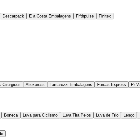
Descarpack
E a Costa Embalagens
Fifthpulse
Finitex
s Cirurgicos
Aliexpress
Tamarozzi Embalagens
Fardas Express
Pr V
Boneca
Luva para Ciclismo
Luva Tira Pelos
Luva de Frio
Lenço
de