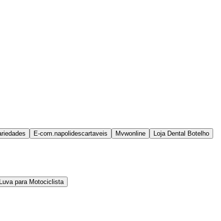
ariedades
E-com.napolidescartaveis
Mvwonline
Loja Dental Botelho
Luva para Motociclista