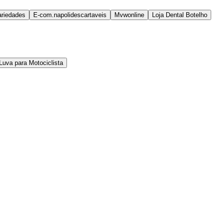
ariedades
E-com.napolidescartaveis
Mvwonline
Loja Dental Botelho
Luva para Motociclista