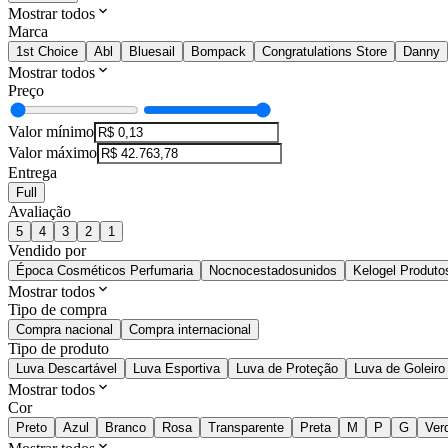
Mostrar todos
Marca
1st Choice
Abl
Bluesail
Bompack
Congratulations Store
Danny
Mostrar todos
Preço
Valor mínimo
Valor máximo
Entrega
Full
Avaliação
5
4
3
2
1
Vendido por
Época Cosméticos Perfumaria
Nocnocestadosunidos
Kelogel Produto
Mostrar todos
Tipo de compra
Compra nacional
Compra internacional
Tipo de produto
Luva Descartável
Luva Esportiva
Luva de Proteção
Luva de Goleiro
Mostrar todos
Cor
Preto
Azul
Branco
Rosa
Transparente
Preta
M
P
G
Ver