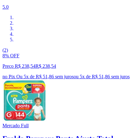
5.0
(2)
8% OFF
Preço R$ 238,54
R$
238
,
54
no Pix
Ou 5x de R$ 51,86 sem juros
ou
5
x de
R$ 51,86
sem juros
Mercado Full