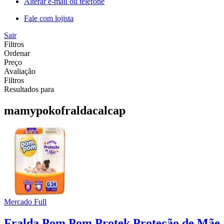
Alterar e-mail ou telefone
Fale com lojista
Sair
Filtros
Ordenar
Preço
Avaliação
Filtros
Resultados para
mamypokofraldacalcap
Mercado Full
Fralda Pom Pom Protek Proteção de Mãe