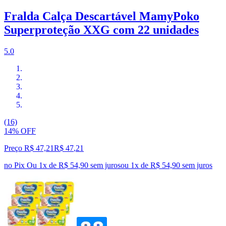
Fralda Calça Descartável MamyPoko
Superproteção XXG com 22 unidades
5.0
(16)
14% OFF
Preço R$ 47,21
R$
47
,
21
no Pix
Ou 1x de R$ 54,90 sem juros
ou
1
x de
R$ 54,90
sem juros