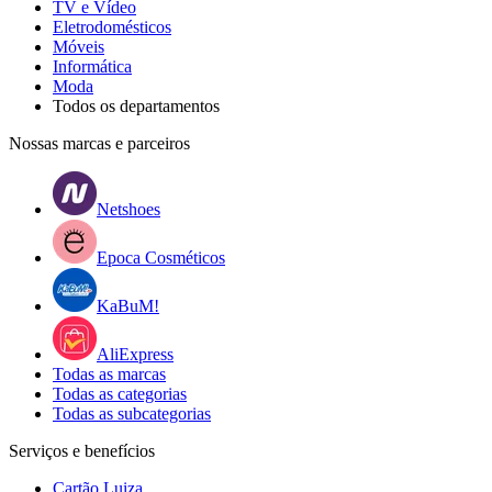
TV e Vídeo
Eletrodomésticos
Móveis
Informática
Moda
Todos os departamentos
Nossas marcas e parceiros
Netshoes
Epoca Cosméticos
KaBuM!
AliExpress
Todas as marcas
Todas as categorias
Todas as subcategorias
Serviços e benefícios
Cartão Luiza