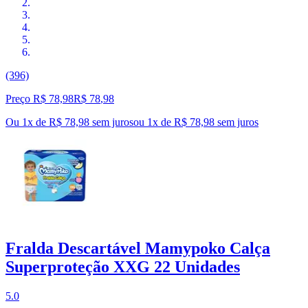
(396)
Preço R$ 78,98
R$
78
,
98
Ou 1x de R$ 78,98 sem juros
ou
1
x de
R$ 78,98
sem juros
Fralda Descartável Mamypoko Calça
Superproteção XXG 22 Unidades
5.0