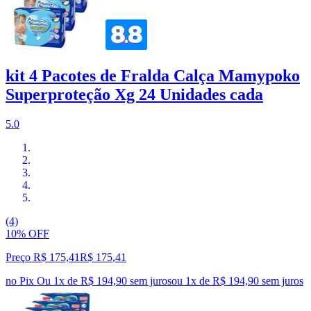
kit 4 Pacotes de Fralda Calça Mamypoko
Superproteção Xg 24 Unidades cada
5.0
(4)
10% OFF
Preço R$ 175,41
R$
175
,
41
no Pix
Ou 1x de R$ 194,90 sem juros
ou
1
x de
R$ 194,90
sem juros