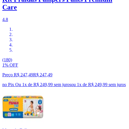
Care
4.8
(180)
1% OFF
Preço R$ 247,49
R$
247
,
49
no Pix
Ou 1x de R$ 249,99 sem juros
ou
1
x de
R$ 249,99
sem juros