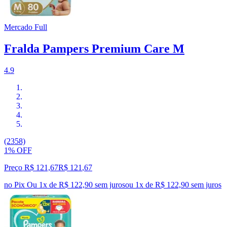
Mercado Full
Fralda Pampers Premium Care M
4.9
(2358)
1% OFF
Preço R$ 121,67
R$
121
,
67
no Pix
Ou 1x de R$ 122,90 sem juros
ou
1
x de
R$ 122,90
sem juros