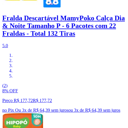
Fralda Descartável MamyPoko Calça Dia
& Noite Tamanho P - 6 Pacotes com 22
Fraldas - Total 132 Tiras
5.0
(2)
8% OFF
Preço R$ 177,72
R$
177
,
72
no Pix
Ou 3x de R$ 64,39 sem juros
ou
3
x de
R$ 64,39
sem juros