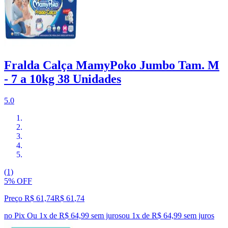
Fralda Calça MamyPoko Jumbo Tam. M
- 7 a 10kg 38 Unidades
5.0
(1)
5% OFF
Preço R$ 61,74
R$
61
,
74
no Pix
Ou 1x de R$ 64,99 sem juros
ou
1
x de
R$ 64,99
sem juros