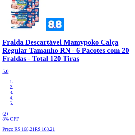
Fralda Descartável Mamypoko Calça
Regular Tamanho RN - 6 Pacotes com 20
Fraldas - Total 120 Tiras
5.0
(2)
8% OFF
Preço R$ 168,21
R$
168
,
21