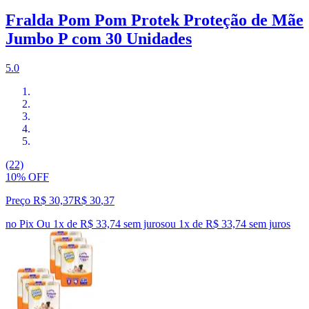
Fralda Pom Pom Protek Proteção de Mãe
Jumbo P com 30 Unidades
5.0
(22)
10% OFF
Preço R$ 30,37
R$
30
,
37
no Pix
Ou 1x de R$ 33,74 sem juros
ou
1
x de
R$ 33,74
sem juros