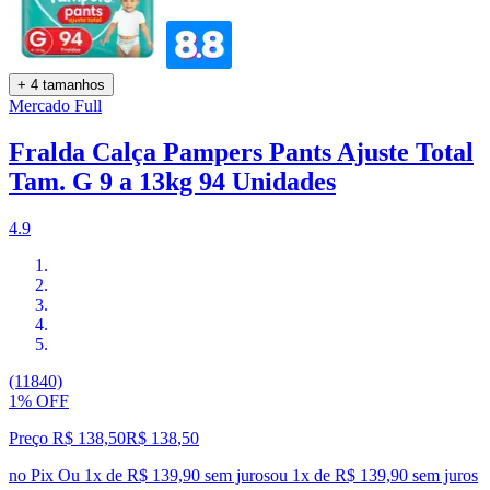
+ 4 tamanhos
Mercado Full
Fralda Calça Pampers Pants Ajuste Total
Tam. G 9 a 13kg 94 Unidades
4.9
(11840)
1% OFF
Preço R$ 138,50
R$
138
,
50
no Pix
Ou 1x de R$ 139,90 sem juros
ou
1
x de
R$ 139,90
sem juros