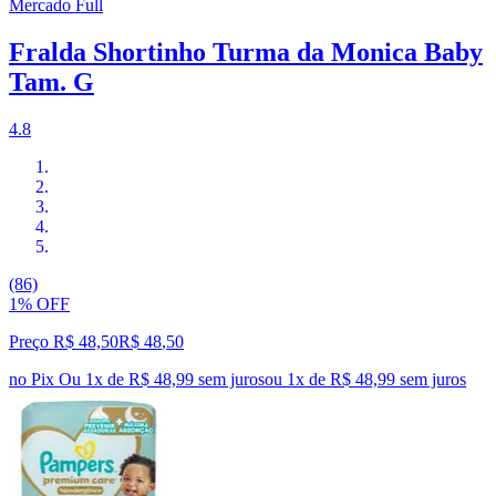
Mercado Full
Fralda Shortinho Turma da Monica Baby
Tam. G
4.8
(86)
1% OFF
Preço R$ 48,50
R$
48
,
50
no Pix
Ou 1x de R$ 48,99 sem juros
ou
1
x de
R$ 48,99
sem juros