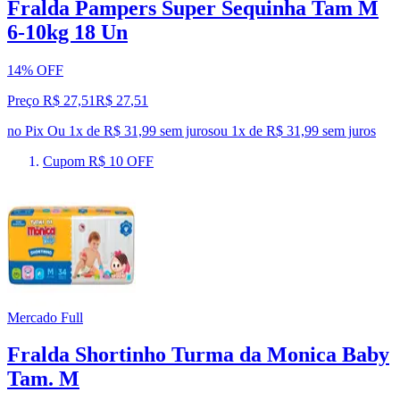
Fralda Pampers Super Sequinha Tam M
6-10kg 18 Un
14% OFF
Preço R$ 27,51
R$
27
,
51
no Pix
Ou 1x de R$ 31,99 sem juros
ou
1
x de
R$ 31,99
sem juros
Cupom R$ 10 OFF
Mercado Full
Fralda Shortinho Turma da Monica Baby
Tam. M