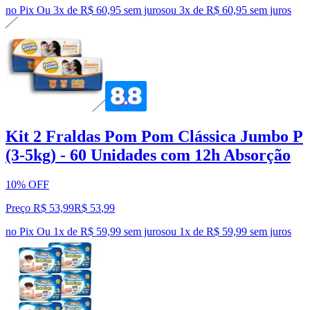
no Pix
Ou 3x de R$ 60,95 sem juros
ou
3
x de
R$ 60,95
sem juros
Kit 2 Fraldas Pom Pom Clássica Jumbo P
(3-5kg) - 60 Unidades com 12h Absorção
10% OFF
Preço R$ 53,99
R$
53
,
99
no Pix
Ou 1x de R$ 59,99 sem juros
ou
1
x de
R$ 59,99
sem juros