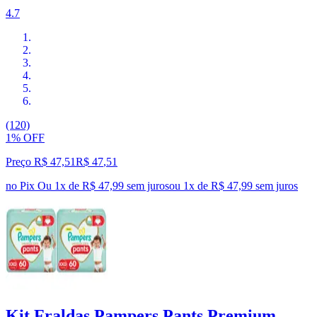
4.7
(120)
1% OFF
Preço R$ 47,51
R$
47
,
51
no Pix
Ou 1x de R$ 47,99 sem juros
ou
1
x de
R$ 47,99
sem juros
Kit Fraldas Pampers Pants Premium