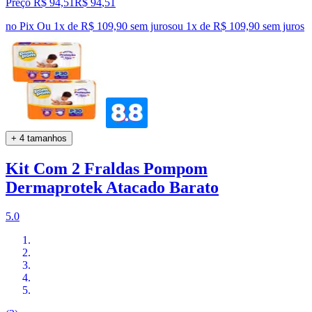
Preço R$ 94,51
R$
94
,
51
no Pix
Ou 1x de R$ 109,90 sem juros
ou
1
x de
R$ 109,90
sem juros
+ 4 tamanhos
Kit Com 2 Fraldas Pompom
Dermaprotek Atacado Barato
5.0