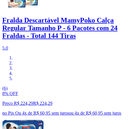
Fralda Descartável MamyPoko Calça
Regular Tamanho P - 6 Pacotes com 24
Fraldas - Total 144 Tiras
5.0
(6)
8% OFF
Preço R$ 224,29
R$
224
,
29
no Pix
Ou 4x de R$ 60,95 sem juros
ou
4
x de
R$ 60,95
sem juros