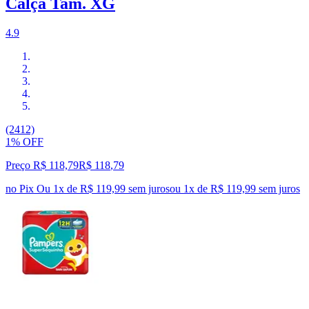
Calça Tam. XG
4.9
(2412)
1% OFF
Preço R$ 118,79
R$
118
,
79
no Pix
Ou 1x de R$ 119,99 sem juros
ou
1
x de
R$ 119,99
sem juros