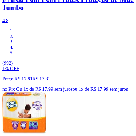
Jumbo
4.8
(992)
1% OFF
Preço R$ 17,81
R$
17
,
81
no Pix
Ou 1x de R$ 17,99 sem juros
ou
1
x de
R$ 17,99
sem juros