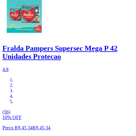
Fralda Pampers Supersec Mega P 42
Unidades Protecao
4.8
(56)
10% OFF
Preço R$ 45,34
R$
45
,
34