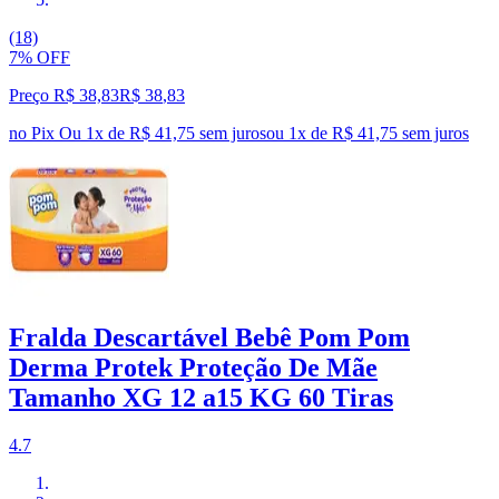
(18)
7% OFF
Preço R$ 38,83
R$
38
,
83
no Pix
Ou 1x de R$ 41,75 sem juros
ou
1
x de
R$ 41,75
sem juros
Fralda Descartável Bebê Pom Pom
Derma Protek Proteção De Mãe
Tamanho XG 12 a15 KG 60 Tiras
4.7