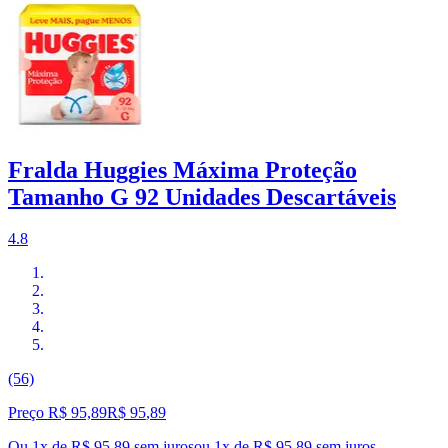
Fralda Huggies Máxima Proteção
Tamanho G 92 Unidades Descartáveis
4.8
(56)
Preço R$ 95,89
R$
95
,
89
Ou 1x de R$ 95,89 sem juros
ou
1
x de
R$ 95,89
sem juros