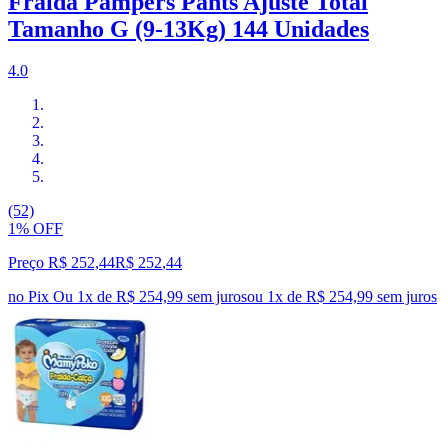
Fralda Pampers Pants Ajuste Total
Tamanho G (9-13Kg) 144 Unidades
4.0
(52)
1% OFF
Preço R$ 252,44
R$
252
,
44
no Pix
Ou 1x de R$ 254,99 sem juros
ou
1
x de
R$ 254,99
sem juros