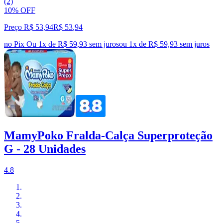
(2)
10% OFF
Preço R$ 53,94
R$
53
,
94
no Pix
Ou 1x de R$ 59,93 sem juros
ou
1
x de
R$ 59,93
sem juros
MamyPoko Fralda-Calça Superproteção
G - 28 Unidades
4.8