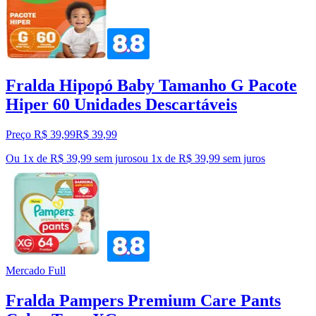
Fralda Hipopó Baby Tamanho G Pacote
Hiper 60 Unidades Descartáveis
Preço R$ 39,99
R$
39
,
99
Ou 1x de R$ 39,99 sem juros
ou
1
x de
R$ 39,99
sem juros
Mercado Full
Fralda Pampers Premium Care Pants