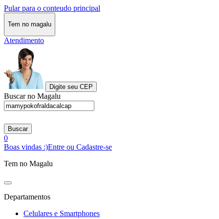
Pular para o conteudo principal
Tem no magalu
Atendimento
Digite seu CEP
Buscar no Magalu
Buscar
0
Boas vindas :)
Entre ou Cadastre-se
Tem no Magalu
Departamentos
Celulares e Smartphones