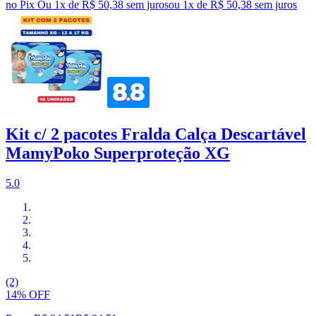
no Pix
Ou 1x de R$ 50,38 sem juros
ou
1
x de
R$ 50,38
sem juros
Kit c/ 2 pacotes Fralda Calça Descartável
MamyPoko Superproteção XG
5.0
(2)
14% OFF