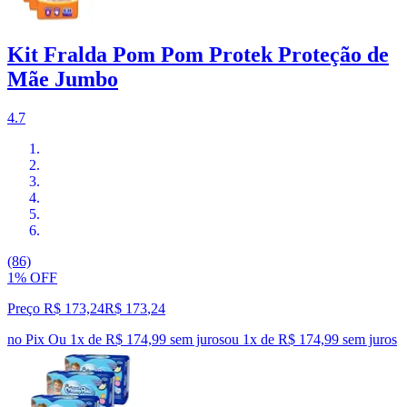
Kit Fralda Pom Pom Protek Proteção de
Mãe Jumbo
4.7
(86)
1% OFF
Preço R$ 173,24
R$
173
,
24
no Pix
Ou 1x de R$ 174,99 sem juros
ou
1
x de
R$ 174,99
sem juros