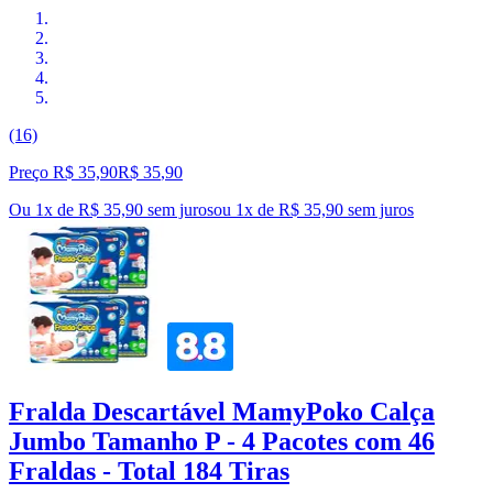
(16)
Preço R$ 35,90
R$
35
,
90
Ou 1x de R$ 35,90 sem juros
ou
1
x de
R$ 35,90
sem juros
Fralda Descartável MamyPoko Calça
Jumbo Tamanho P - 4 Pacotes com 46
Fraldas - Total 184 Tiras