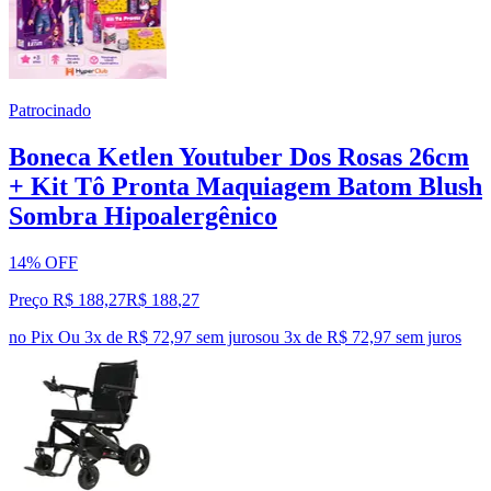
Patrocinado
Boneca Ketlen Youtuber Dos Rosas 26cm
+ Kit Tô Pronta Maquiagem Batom Blush
Sombra Hipoalergênico
14% OFF
Preço R$ 188,27
R$
188
,
27
no Pix
Ou 3x de R$ 72,97 sem juros
ou
3
x de
R$ 72,97
sem juros