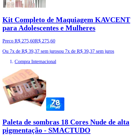
Kit Completo de Maquiagem KAVCENT
para Adolescentes e Mulheres
Preço R$ 275,60
R$
275
,
60
Ou 7x de R$ 39,37 sem juros
ou
7
x de
R$ 39,37
sem juros
Compra Internacional
Paleta de sombras 18 Cores Nude de alta
pigmentação - SMACTUDO