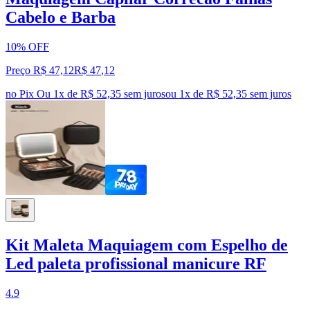
Cabelo e Barba
10% OFF
Preço R$ 47,12
R$
47
,
12
no Pix
Ou 1x de R$ 52,35 sem juros
ou
1
x de
R$ 52,35
sem juros
Kit Maleta Maquiagem com Espelho de
Led paleta profissional manicure RF
4.9