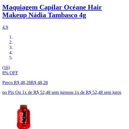
Maquiagem Capilar Océane Hair
Makeup Nádia Tambasco 4g
4.9
(16)
8% OFF
Preço R$ 48,28
R$
48
,
28
no Pix
Ou 1x de R$ 52,48 sem juros
ou
1
x de
R$ 52,48
sem juros