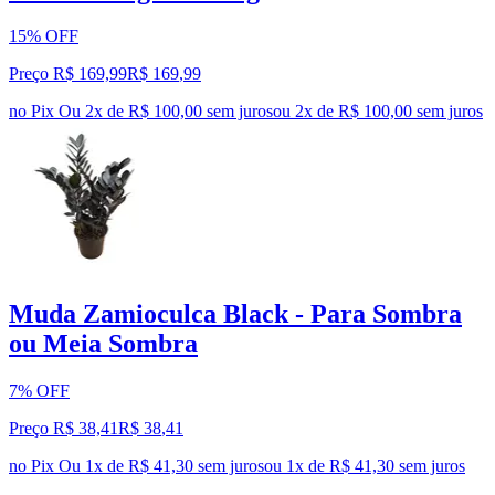
15% OFF
Preço R$ 169,99
R$
169
,
99
no Pix
Ou 2x de R$ 100,00 sem juros
ou
2
x de
R$ 100,00
sem juros
Muda Zamioculca Black - Para Sombra
ou Meia Sombra
7% OFF
Preço R$ 38,41
R$
38
,
41
no Pix
Ou 1x de R$ 41,30 sem juros
ou
1
x de
R$ 41,30
sem juros