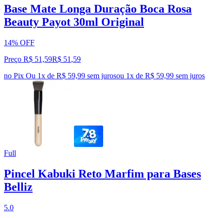
Base Mate Longa Duração Boca Rosa
Beauty Payot 30ml Original
14% OFF
Preço R$ 51,59
R$
51
,
59
no Pix
Ou 1x de R$ 59,99 sem juros
ou
1
x de
R$ 59,99
sem juros
Full
Pincel Kabuki Reto Marfim para Bases
Belliz
5.0