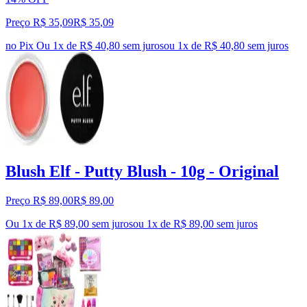
Preço R$ 35,09
R$
35
,
09
no Pix
Ou 1x de R$ 40,80 sem juros
ou
1
x de
R$ 40,80
sem juros
Blush Elf - Putty Blush - 10g - Original
Preço R$ 89,00
R$
89
,
00
Ou 1x de R$ 89,00 sem juros
ou
1
x de
R$ 89,00
sem juros