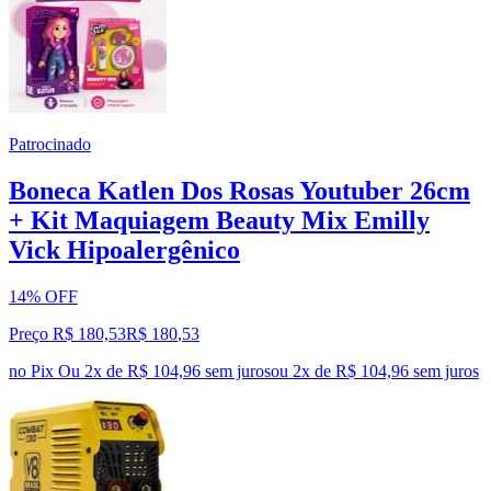
Patrocinado
Boneca Katlen Dos Rosas Youtuber 26cm
+ Kit Maquiagem Beauty Mix Emilly
Vick Hipoalergênico
14% OFF
Preço R$ 180,53
R$
180
,
53
no Pix
Ou 2x de R$ 104,96 sem juros
ou
2
x de
R$ 104,96
sem juros