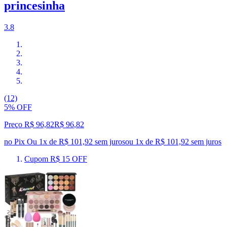
princesinha
3.8
(12)
5% OFF
Preço R$ 96,82
R$
96
,
82
no Pix
Ou 1x de R$ 101,92 sem juros
ou
1
x de
R$ 101,92
sem juros
Cupom R$ 15 OFF