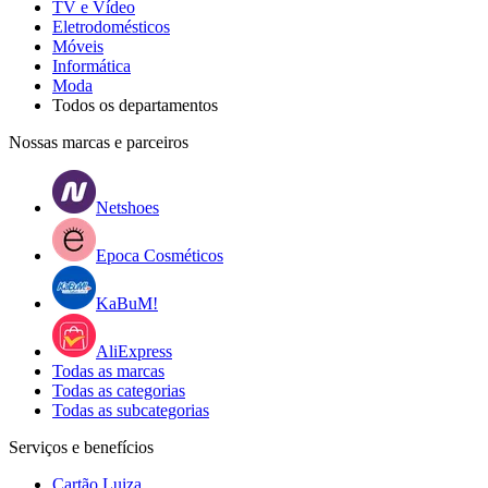
TV e Vídeo
Eletrodomésticos
Móveis
Informática
Moda
Todos os departamentos
Nossas marcas e parceiros
Netshoes
Epoca Cosméticos
KaBuM!
AliExpress
Todas as marcas
Todas as categorias
Todas as subcategorias
Serviços e benefícios
Cartão Luiza