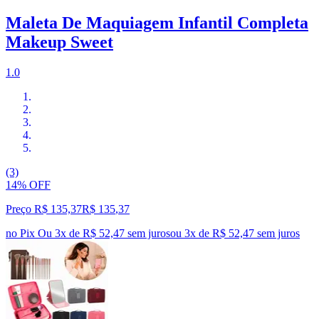
Maleta De Maquiagem Infantil Completa
Makeup Sweet
1.0
(3)
14% OFF
Preço R$ 135,37
R$
135
,
37
no Pix
Ou 3x de R$ 52,47 sem juros
ou
3
x de
R$ 52,47
sem juros