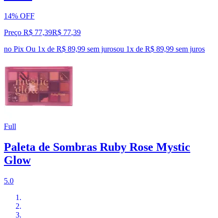
14% OFF
Preço R$ 77,39
R$
77
,
39
no Pix
Ou 1x de R$ 89,99 sem juros
ou
1
x de
R$ 89,99
sem juros
Full
Paleta de Sombras Ruby Rose Mystic
Glow
5.0