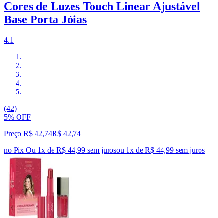
Cores de Luzes Touch Linear Ajustável
Base Porta Jóias
4.1
(42)
5% OFF
Preço R$ 42,74
R$
42
,
74
no Pix
Ou 1x de R$ 44,99 sem juros
ou
1
x de
R$ 44,99
sem juros