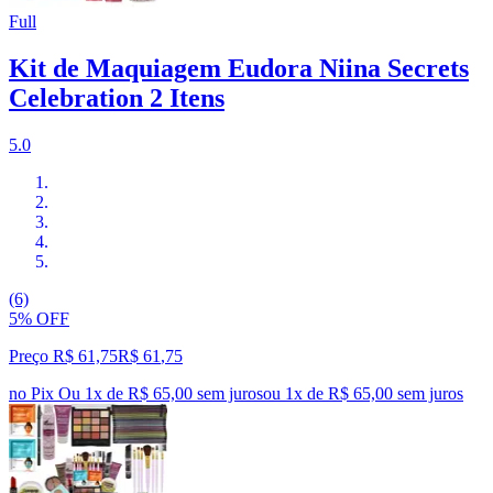
Full
Kit de Maquiagem Eudora Niina Secrets
Celebration 2 Itens
5.0
(6)
5% OFF
Preço R$ 61,75
R$
61
,
75
no Pix
Ou 1x de R$ 65,00 sem juros
ou
1
x de
R$ 65,00
sem juros