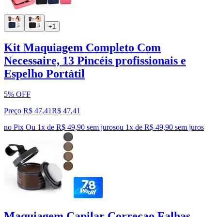
+1
Kit Maquiagem Completo Com
Necessaire, 13 Pincéis profissionais e
Espelho Portátil
5% OFF
Preço R$ 47,41
R$
47
,
41
no Pix
Ou 1x de R$ 49,90 sem juros
ou
1
x de
R$ 49,90
sem juros
Maquiagem Capilar Correcao Falhas