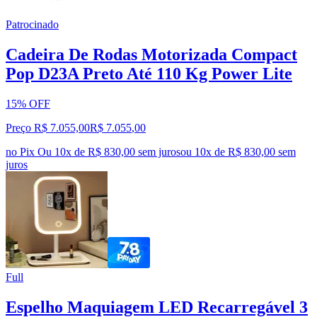
Patrocinado
Cadeira De Rodas Motorizada Compact
Pop D23A Preto Até 110 Kg Power Lite
15% OFF
Preço R$ 7.055,00
R$
7.055
,
00
no Pix
Ou 10x de R$ 830,00 sem juros
ou
10
x de
R$ 830,00
sem
juros
Full
Espelho Maquiagem LED Recarregável 3