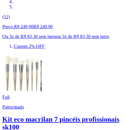
(12)
Preço R$ 249,90
R$
249
,
90
Ou 3x de R$ 83,30 sem juros
ou
3
x de
R$ 83,30
sem juros
Cupom 2% OFF
Full
Patrocinado
Kit eco macrilan 7 pincéis profissionais
sk100