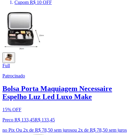
Cupom R$ 10 OFF
Full
Patrocinado
Bolsa Porta Maquiagem Necessaire
Espelho Luz Led Luxo Make
15% OFF
Preço R$ 133,45
R$
133
,
45
no Pix
Ou 2x de R$ 78,50 sem juros
ou
2
x de
R$ 78,50
sem juros