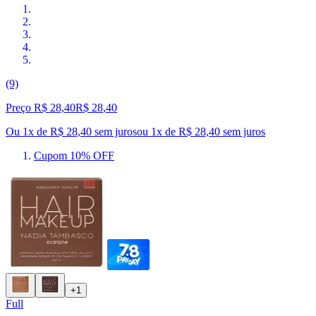
(9)
Preço R$ 28,40
R$
28
,
40
Ou 1x de R$ 28,40 sem juros
ou
1
x de
R$ 28,40
sem juros
Cupom 10% OFF
+1
Full