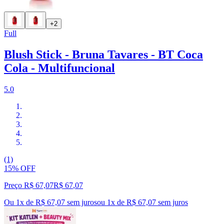
+2
Full
Blush Stick - Bruna Tavares - BT Coca
Cola - Multifuncional
5.0
(1)
15% OFF
Preço R$ 67,07
R$
67
,
07
Ou 1x de R$ 67,07 sem juros
ou
1
x de
R$ 67,07
sem juros