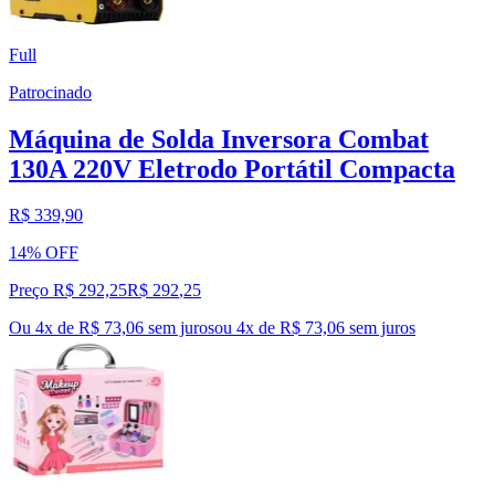
Full
Patrocinado
Máquina de Solda Inversora Combat
130A 220V Eletrodo Portátil Compacta
R$ 339,90
14% OFF
Preço R$ 292,25
R$
292
,
25
Ou 4x de R$ 73,06 sem juros
ou
4
x de
R$ 73,06
sem juros