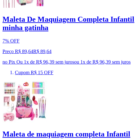
Maleta De Maquiagem Completa Infantil
minha gatinha
7% OFF
Preço R$ 89,64
R$
89
,
64
no Pix
Ou 1x de R$ 96,39 sem juros
ou
1
x de
R$ 96,39
sem juros
Cupom R$ 15 OFF
Maleta de maquiagem completa Infantil