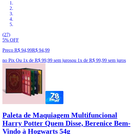
(27)
5% OFF
Preço R$ 94,99
R$
94
,
99
no Pix
Ou 1x de R$ 99,99 sem juros
ou
1
x de
R$ 99,99
sem juros
Paleta de Maquiagem Multifuncional
Harry Potter Quem Disse, Berenice Bem-
Vindo à Hogwarts 54g