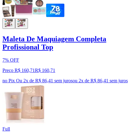
Maleta De Maquiagem Completa
Profissional Top
7% OFF
Preço R$ 160,71
R$
160
,
71
no Pix
Ou 2x de R$ 86,41 sem juros
ou
2
x de
R$ 86,41
sem juros
Full