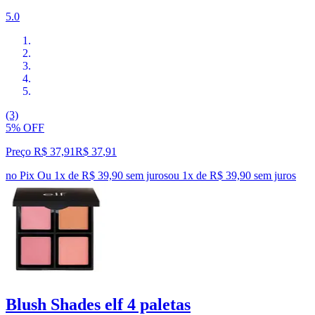
5.0
(3)
5% OFF
Preço R$ 37,91
R$
37
,
91
no Pix
Ou 1x de R$ 39,90 sem juros
ou
1
x de
R$ 39,90
sem juros
Blush Shades elf 4 paletas