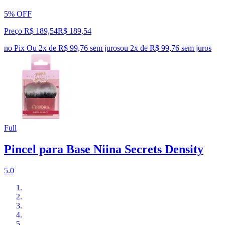
5% OFF
Preço R$ 189,54
R$
189
,
54
no Pix
Ou 2x de R$ 99,76 sem juros
ou
2
x de
R$ 99,76
sem juros
Full
Pincel para Base Niina Secrets Density
5.0