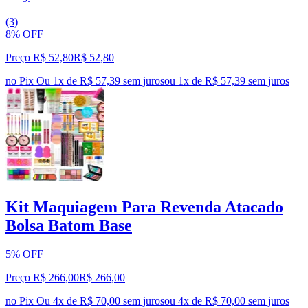
(3)
8% OFF
Preço R$ 52,80
R$
52
,
80
no Pix
Ou 1x de R$ 57,39 sem juros
ou
1
x de
R$ 57,39
sem juros
Kit Maquiagem Para Revenda Atacado
Bolsa Batom Base
5% OFF
Preço R$ 266,00
R$
266
,
00
no Pix
Ou 4x de R$ 70,00 sem juros
ou
4
x de
R$ 70,00
sem juros