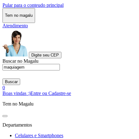
Pular para o conteudo principal
Tem no magalu
Atendimento
Digite seu CEP
Buscar no Magalu
Buscar
0
Boas vindas :)
Entre ou Cadastre-se
Tem no Magalu
Departamentos
Celulares e Smartphones