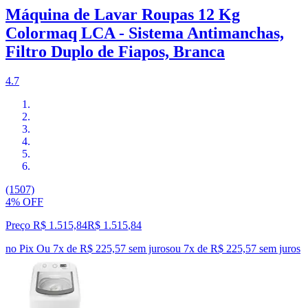
Máquina de Lavar Roupas 12 Kg
Colormaq LCA - Sistema Antimanchas,
Filtro Duplo de Fiapos, Branca
4.7
(1507)
4% OFF
Preço R$ 1.515,84
R$
1.515
,
84
no Pix
Ou 7x de R$ 225,57 sem juros
ou
7
x de
R$ 225,57
sem juros