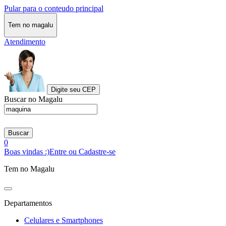
Pular para o conteudo principal
Tem no magalu
Atendimento
Digite seu CEP
Buscar no Magalu
Buscar
0
Boas vindas :)
Entre ou Cadastre-se
Tem no Magalu
Departamentos
Celulares e Smartphones