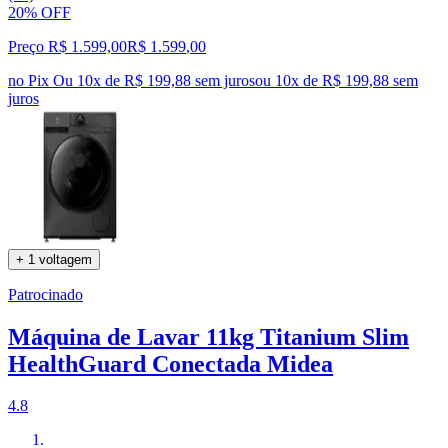
20% OFF
Preço R$ 1.599,00
R$
1.599
,
00
no Pix
Ou 10x de R$ 199,88 sem juros
ou
10
x de
R$ 199,88
sem
juros
+ 1 voltagem
Patrocinado
Máquina de Lavar 11kg Titanium Slim
HealthGuard Conectada Midea
4.8