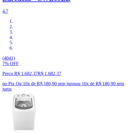
4.7
(4041)
7% OFF
Preço R$ 1.682,37
R$
1.682
,
37
no Pix
Ou 10x de R$ 180,90 sem juros
ou
10
x de
R$ 180,90
sem
juros