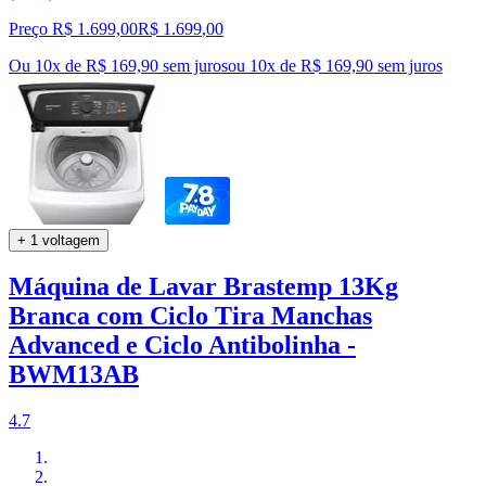
Preço R$ 1.699,00
R$
1.699
,
00
Ou 10x de R$ 169,90 sem juros
ou
10
x de
R$ 169,90
sem juros
+ 1 voltagem
Máquina de Lavar Brastemp 13Kg
Branca com Ciclo Tira Manchas
Advanced e Ciclo Antibolinha -
BWM13AB
4.7