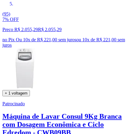
(95)
7% OFF
Preço R$ 2.055,29
R$
2.055
,
29
no Pix
Ou 10x de R$ 221,00 sem juros
ou
10
x de
R$ 221,00
sem
juros
+ 1 voltagem
Patrocinado
Máquina de Lavar Consul 9Kg Branca
com Dosagem Econômica e Ciclo
Edredom - CWB09BB