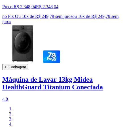
Preço R$ 2.348,04
R$
2.348
,
04
no Pix
Ou 10x de R$ 249,79 sem juros
ou
10
x de
R$ 249,79
sem
juros
+ 1 voltagem
Máquina de Lavar 13kg Midea
HealthGuard Titanium Conectada
4.8