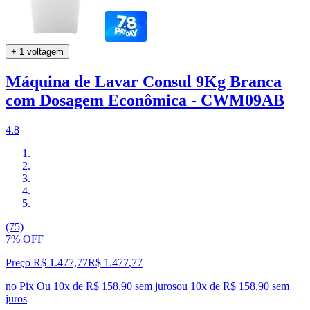
+ 1 voltagem
Máquina de Lavar Consul 9Kg Branca
com Dosagem Econômica - CWM09AB
4.8
(75)
7% OFF
Preço R$ 1.477,77
R$
1.477
,
77
no Pix
Ou 10x de R$ 158,90 sem juros
ou
10
x de
R$ 158,90
sem
juros