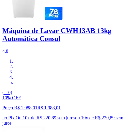
Máquina de Lavar CWH13AB 13kg
Automática Consul
4.8
(116)
10% OFF
Preço R$ 1.988,01
R$
1.988
,
01
no Pix
Ou 10x de R$ 220,89 sem juros
ou
10
x de
R$ 220,89
sem
juros