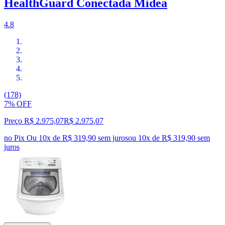
HealthGuard Conectada Midea
4.8
(178)
7% OFF
Preço R$ 2.975,07
R$
2.975
,
07
no Pix
Ou 10x de R$ 319,90 sem juros
ou
10
x de
R$ 319,90
sem
juros