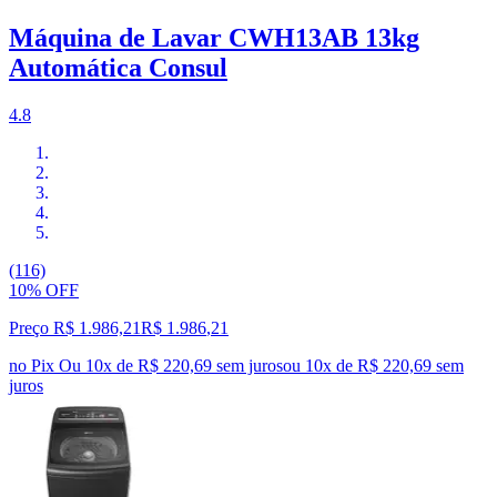
Máquina de Lavar CWH13AB 13kg
Automática Consul
4.8
(116)
10% OFF
Preço R$ 1.986,21
R$
1.986
,
21
no Pix
Ou 10x de R$ 220,69 sem juros
ou
10
x de
R$ 220,69
sem
juros