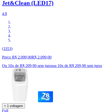
Jet&Clean (LED17)
4.8
(3353)
Preço R$ 2.099,00
R$
2.099
,
00
Ou 10x de R$ 209,90 sem juros
ou
10
x de
R$ 209,90
sem juros
+ 1 voltagem
Full