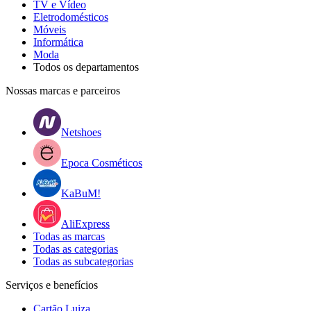
TV e Vídeo
Eletrodomésticos
Móveis
Informática
Moda
Todos os departamentos
Nossas marcas e parceiros
Netshoes
Epoca Cosméticos
KaBuM!
AliExpress
Todas as marcas
Todas as categorias
Todas as subcategorias
Serviços e benefícios
Cartão Luiza