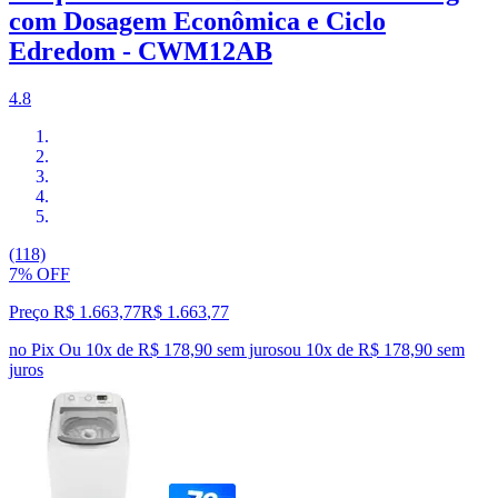
com Dosagem Econômica e Ciclo
Edredom - CWM12AB
4.8
(118)
7% OFF
Preço R$ 1.663,77
R$
1.663
,
77
no Pix
Ou 10x de R$ 178,90 sem juros
ou
10
x de
R$ 178,90
sem
juros