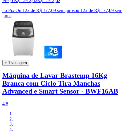
Preço R$ 1.912,62
R$
1.912
,
62
no Pix
Ou 12x de R$ 177,09 sem juros
ou
12
x de
R$ 177,09
sem
juros
+ 1 voltagem
Máquina de Lavar Brastemp 16Kg
Branca com Ciclo Tira Manchas
Advanced e Smart Sensor - BWF16AB
4.8