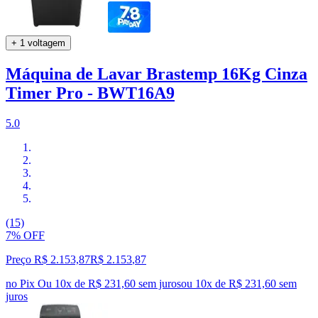
+ 1 voltagem
Máquina de Lavar Brastemp 16Kg Cinza
Timer Pro - BWT16A9
5.0
(15)
7% OFF
Preço R$ 2.153,87
R$
2.153
,
87
no Pix
Ou 10x de R$ 231,60 sem juros
ou
10
x de
R$ 231,60
sem
juros