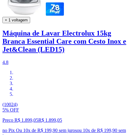
+ 1 voltagem
Máquina de Lavar Electrolux 15kg
Branca Essential Care com Cesto Inox e
Jet&Clean (LED15)
4.8
(10024)
5% OFF
Preço R$ 1.899,05
R$
1.899
,
05
no Pix
Ou 10x de R$ 199,90 sem juros
ou
10
x de
R$ 199,90
sem