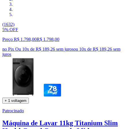
(1632)
5% OFF
Preço R$ 1.798,00
R$
1.798
,
00
no Pix
Ou 10x de R$ 189,26 sem juros
ou
10
x de
R$ 189,26
sem
juros
+ 1 voltagem
Patrocinado
Máquina de Lavar 11kg Titanium Slim