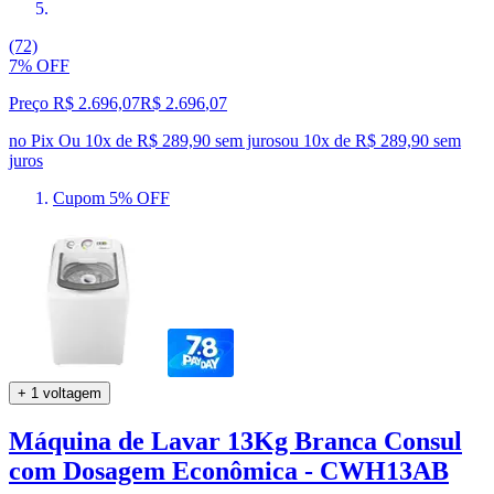
(72)
7% OFF
Preço R$ 2.696,07
R$
2.696
,
07
no Pix
Ou 10x de R$ 289,90 sem juros
ou
10
x de
R$ 289,90
sem
juros
Cupom 5% OFF
+ 1 voltagem
Máquina de Lavar 13Kg Branca Consul
com Dosagem Econômica - CWH13AB