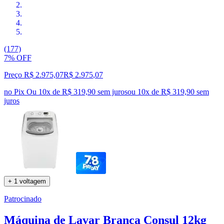
(177)
7% OFF
Preço R$ 2.975,07
R$
2.975
,
07
no Pix
Ou 10x de R$ 319,90 sem juros
ou
10
x de
R$ 319,90
sem
juros
+ 1 voltagem
Patrocinado
Máquina de Lavar Branca Consul 12kg