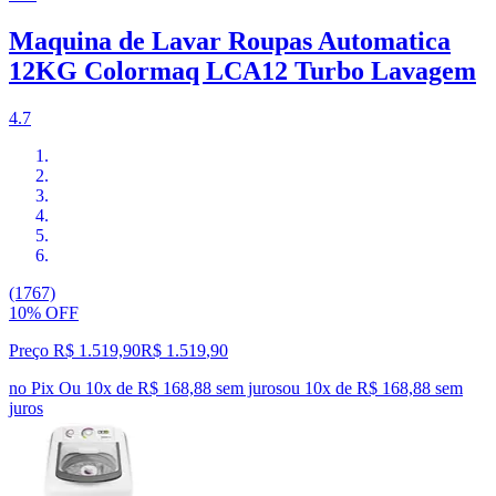
Maquina de Lavar Roupas Automatica
12KG Colormaq LCA12 Turbo Lavagem
4.7
(1767)
10% OFF
Preço R$ 1.519,90
R$
1.519
,
90
no Pix
Ou 10x de R$ 168,88 sem juros
ou
10
x de
R$ 168,88
sem
juros