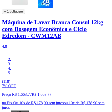
+ 1 voltagem
Máquina de Lavar Branca Consul 12kg
com Dosagem Econômica e Ciclo
Edredom - CWM12AB
4.8
(118)
7% OFF
Preço R$ 1.663,77
R$
1.663
,
77
no Pix
Ou 10x de R$ 178,90 sem juros
ou
10
x de
R$ 178,90
sem
juros