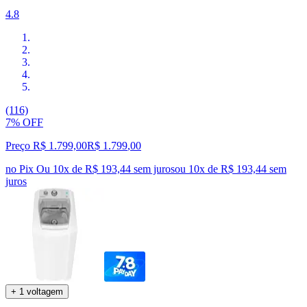
4.8
(116)
7% OFF
Preço R$ 1.799,00
R$
1.799
,
00
no Pix
Ou 10x de R$ 193,44 sem juros
ou
10
x de
R$ 193,44
sem
juros
+ 1 voltagem