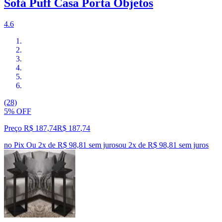
Sofá Puff Casa Porta Objetos
4.6
(28)
5% OFF
Preço R$ 187,74
R$
187
,
74
no Pix
Ou 2x de R$ 98,81 sem juros
ou
2
x de
R$ 98,81
sem juros