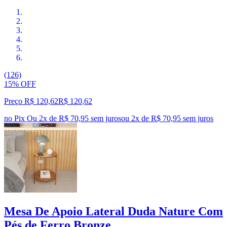
(126)
15% OFF
Preço R$ 120,62
R$
120
,
62
no Pix
Ou 2x de R$ 70,95 sem juros
ou
2
x de
R$ 70,95
sem juros
Mesa De Apoio Lateral Duda Nature Com
Pés de Ferro Bronze