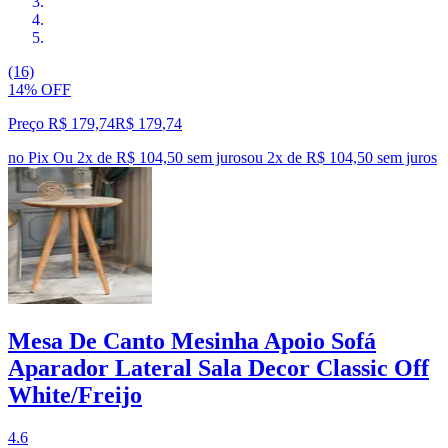
(16)
14% OFF
Preço R$ 179,74
R$
179
,
74
no Pix
Ou 2x de R$ 104,50 sem juros
ou
2
x de
R$ 104,50
sem juros
Mesa De Canto Mesinha Apoio Sofá
Aparador Lateral Sala Decor Classic Off
White/Freijo
4.6