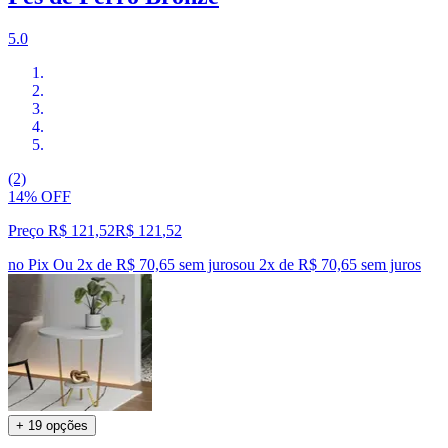
5.0
(2)
14% OFF
Preço R$ 121,52
R$
121
,
52
no Pix
Ou 2x de R$ 70,65 sem juros
ou
2
x de
R$ 70,65
sem juros
+ 19 opções