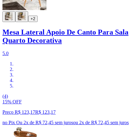
+2
Mesa Lateral Apoio De Canto Para Sala
Quarto Decorativa
5.0
(4)
15% OFF
Preço R$ 123,17
R$
123
,
17
no Pix
Ou 2x de R$ 72,45 sem juros
ou
2
x de
R$ 72,45
sem juros