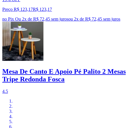
Preço R$ 123,17
R$
123
,
17
no Pix
Ou 2x de R$ 72,45 sem juros
ou
2
x de
R$ 72,45
sem juros
Mesa De Canto E Apoio Pé Palito 2 Mesas
Tripe Redonda Fosca
4.5