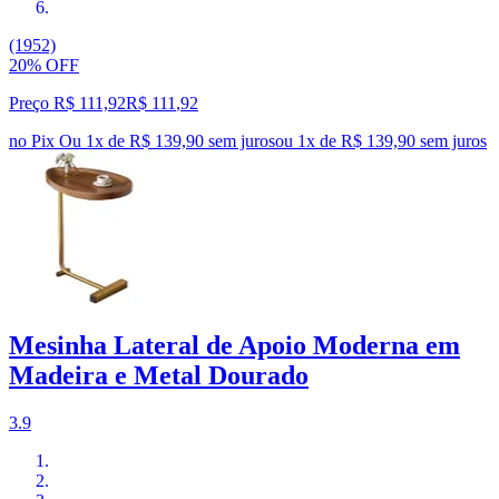
(1952)
20% OFF
Preço R$ 111,92
R$
111
,
92
no Pix
Ou 1x de R$ 139,90 sem juros
ou
1
x de
R$ 139,90
sem juros
Mesinha Lateral de Apoio Moderna em
Madeira e Metal Dourado
3.9