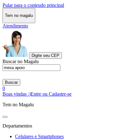
Pular para o conteudo principal
Tem no magalu
Atendimento
Digite seu CEP
Buscar no Magalu
Buscar
0
Boas vindas :)
Entre ou Cadastre-se
Tem no Magalu
Departamentos
Celulares e Smartphones