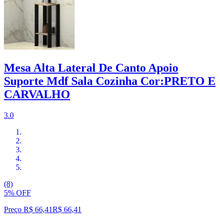
Mesa Alta Lateral De Canto Apoio
Suporte Mdf Sala Cozinha Cor:PRETO E
CARVALHO
3.0
(8)
5% OFF
Preço R$ 66,41
R$
66
,
41