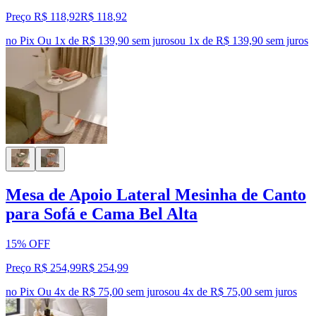
Preço R$ 118,92
R$
118
,
92
no Pix
Ou 1x de R$ 139,90 sem juros
ou
1
x de
R$ 139,90
sem juros
Mesa de Apoio Lateral Mesinha de Canto
para Sofá e Cama Bel Alta
15% OFF
Preço R$ 254,99
R$
254
,
99
no Pix
Ou 4x de R$ 75,00 sem juros
ou
4
x de
R$ 75,00
sem juros