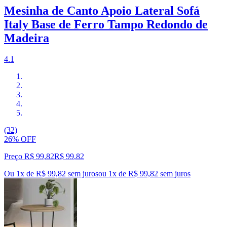
Mesinha de Canto Apoio Lateral Sofá
Italy Base de Ferro Tampo Redondo de
Madeira
4.1
(32)
26% OFF
Preço R$ 99,82
R$
99
,
82
Ou 1x de R$ 99,82 sem juros
ou
1
x de
R$ 99,82
sem juros