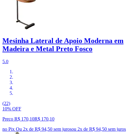
Mesinha Lateral de Apoio Moderna em
Madeira e Metal Preto Fosco
5.0
(22)
10% OFF
Preço R$ 170,10
R$
170
,
10
no Pix
Ou 2x de R$ 94,50 sem juros
ou
2
x de
R$ 94,50
sem juros