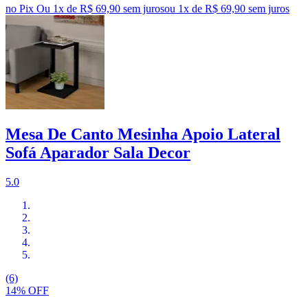
no Pix
Ou 1x de R$ 69,90 sem juros
ou
1
x de
R$ 69,90
sem juros
Mesa De Canto Mesinha Apoio Lateral
Sofá Aparador Sala Decor
5.0
(6)
14% OFF