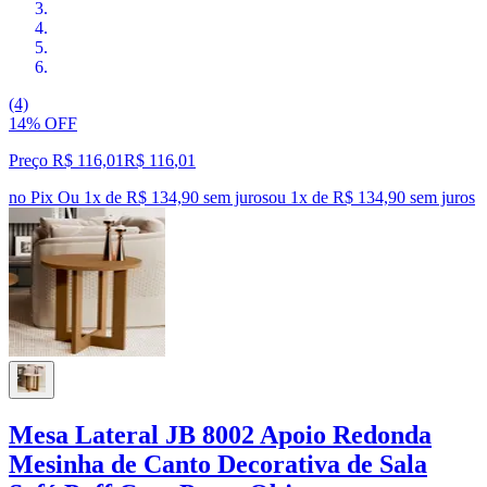
(4)
14% OFF
Preço R$ 116,01
R$
116
,
01
no Pix
Ou 1x de R$ 134,90 sem juros
ou
1
x de
R$ 134,90
sem juros
Mesa Lateral JB 8002 Apoio Redonda
Mesinha de Canto Decorativa de Sala