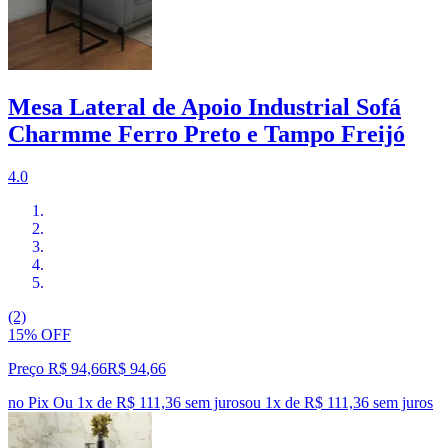
Mesa Lateral de Apoio Industrial Sofá
Charmme Ferro Preto e Tampo Freijó
4.0
(2)
15% OFF
Preço R$ 94,66
R$
94
,
66
no Pix
Ou 1x de R$ 111,36 sem juros
ou
1
x de
R$ 111,36
sem juros