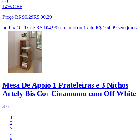
(2)
14% OFF
Preço R$ 90,29
R$
90
,
29
no Pix
Ou 1x de R$ 104,99 sem juros
ou
1
x de
R$ 104,99
sem juros
Mesa De Apoio 1 Prateleiras e 3 Nichos
Artely Bis Cor Cinamomo com Off White
4.9