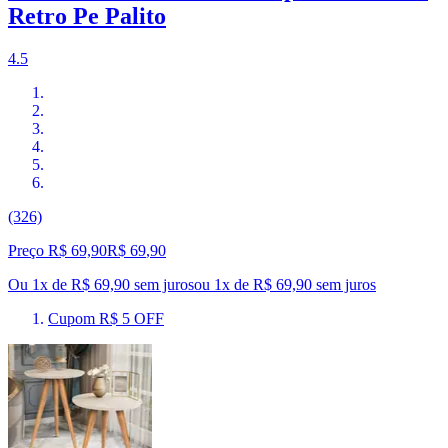
Retro Pe Palito
4.5
(326)
Preço R$ 69,90
R$
69
,
90
Ou 1x de R$ 69,90 sem juros
ou
1
x de
R$ 69,90
sem juros
Cupom R$ 5 OFF