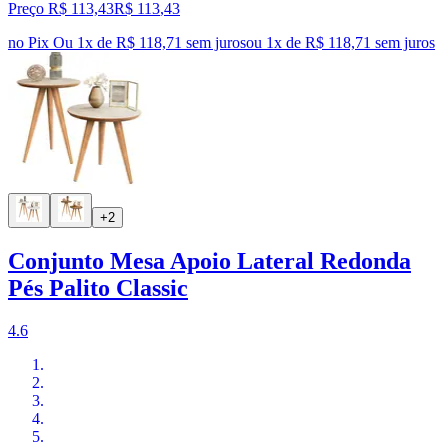
Preço R$ 113,43
R$
113
,
43
no Pix
Ou 1x de R$ 118,71 sem juros
ou
1
x de
R$ 118,71
sem juros
+2
Conjunto Mesa Apoio Lateral Redonda
Pés Palito Classic
4.6