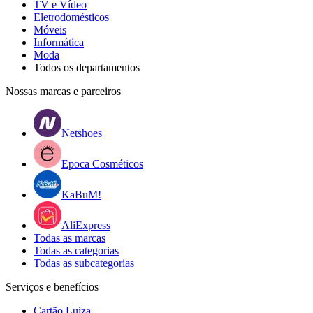
TV e Vídeo
Eletrodomésticos
Móveis
Informática
Moda
Todos os departamentos
Nossas marcas e parceiros
Netshoes
Epoca Cosméticos
KaBuM!
AliExpress
Todas as marcas
Todas as categorias
Todas as subcategorias
Serviços e benefícios
Cartão Luiza