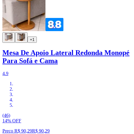
+1
Mesa De Apoio Lateral Redonda Monopé
Para Sofá e Cama
4.9
(46)
14% OFF
Preço R$ 90,29
R$
90
,
29