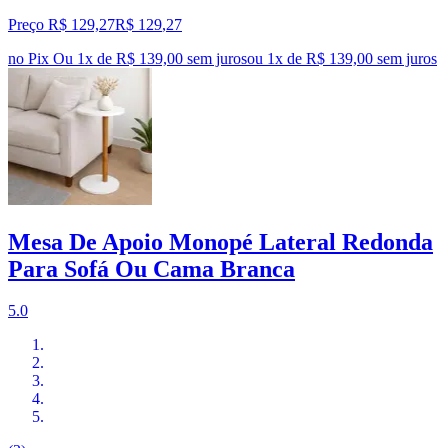
Preço R$ 129,27
R$
129
,
27
no Pix
Ou 1x de R$ 139,00 sem juros
ou
1
x de
R$ 139,00
sem juros
Mesa De Apoio Monopé Lateral Redonda
Para Sofá Ou Cama Branca
5.0