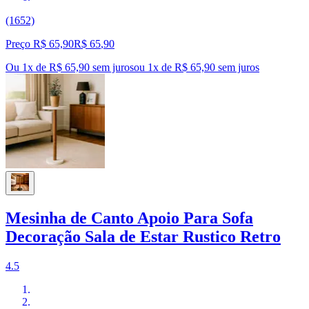
(1652)
Preço R$ 65,90
R$
65
,
90
Ou 1x de R$ 65,90 sem juros
ou
1
x de
R$ 65,90
sem juros
Mesinha de Canto Apoio Para Sofa
Decoração Sala de Estar Rustico Retro
4.5