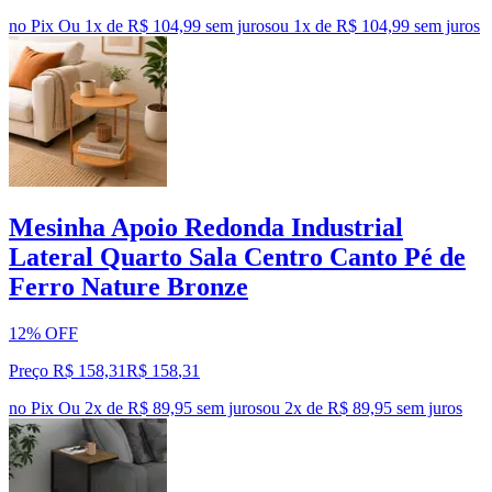
no Pix
Ou 1x de R$ 104,99 sem juros
ou
1
x de
R$ 104,99
sem juros
Mesinha Apoio Redonda Industrial
Lateral Quarto Sala Centro Canto Pé de
Ferro Nature Bronze
12% OFF
Preço R$ 158,31
R$
158
,
31
no Pix
Ou 2x de R$ 89,95 sem juros
ou
2
x de
R$ 89,95
sem juros