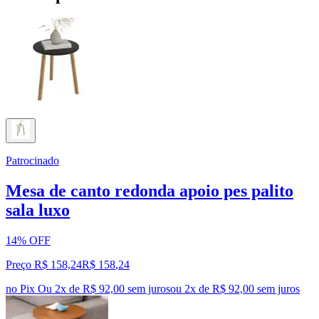
Patrocinado
Mesa de canto redonda apoio pes palito
sala luxo
14% OFF
Preço R$ 158,24
R$
158
,
24
no Pix
Ou 2x de R$ 92,00 sem juros
ou
2
x de
R$ 92,00
sem juros