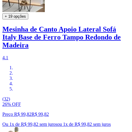
+ 19 opções
Mesinha de Canto Apoio Lateral Sofá
Italy Base de Ferro Tampo Redondo de
Madeira
4.1
(32)
26% OFF
Preço R$ 99,82
R$
99
,
82
Ou 1x de R$ 99,82 sem juros
ou
1
x de
R$ 99,82
sem juros