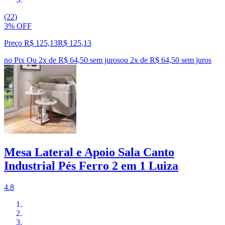
(22)
3% OFF
Preço R$ 125,13
R$
125
,
13
no Pix
Ou 2x de R$ 64,50 sem juros
ou
2
x de
R$ 64,50
sem juros
Mesa Lateral e Apoio Sala Canto
Industrial Pés Ferro 2 em 1 Luiza
4.8