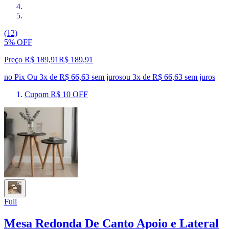
(12)
5% OFF
Preço R$ 189,91
R$
189
,
91
no Pix
Ou 3x de R$ 66,63 sem juros
ou
3
x de
R$ 66,63
sem juros
Cupom R$ 10 OFF
Full
Mesa Redonda De Canto Apoio e Lateral