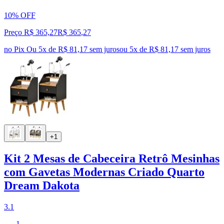
10% OFF
Preço R$ 365,27
R$
365
,
27
no Pix
Ou 5x de R$ 81,17 sem juros
ou
5
x de
R$ 81,17
sem juros
+1
Kit 2 Mesas de Cabeceira Retrô Mesinhas
com Gavetas Modernas Criado Quarto
Dream Dakota
3.1