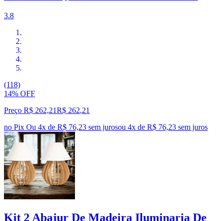
3.8
(118)
14% OFF
Preço R$ 262,21
R$
262
,
21
no Pix
Ou 4x de R$ 76,23 sem juros
ou
4
x de
R$ 76,23
sem juros
Kit 2 Abajur De Madeira Iluminaria De