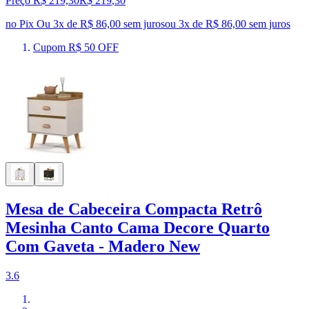
Preço R$ 219,30
R$
219
,
30
no Pix
Ou 3x de R$ 86,00 sem juros
ou
3
x de
R$ 86,00
sem juros
Cupom R$ 50 OFF
Mesa de Cabeceira Compacta Retrô
Mesinha Canto Cama Decore Quarto
Com Gaveta - Madero New
3.6