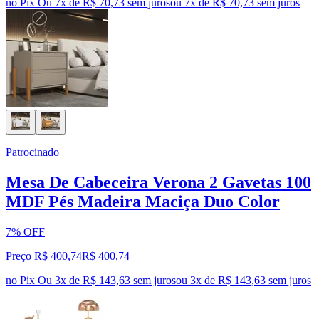
no Pix
Ou 7x de R$ 70,73 sem juros
ou
7
x de
R$ 70,73
sem juros
Patrocinado
Mesa De Cabeceira Verona 2 Gavetas 100
MDF Pés Madeira Maciça Duo Color
7% OFF
Preço R$ 400,74
R$
400
,
74
no Pix
Ou 3x de R$ 143,63 sem juros
ou
3
x de
R$ 143,63
sem juros