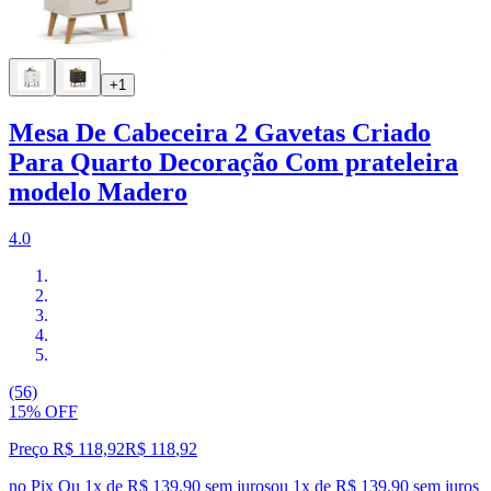
+1
Mesa De Cabeceira 2 Gavetas Criado
Para Quarto Decoração Com prateleira
modelo Madero
4.0
(56)
15% OFF
Preço R$ 118,92
R$
118
,
92
no Pix
Ou 1x de R$ 139,90 sem juros
ou
1
x de
R$ 139,90
sem juros