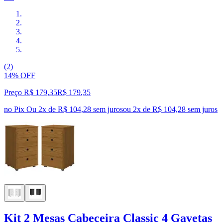
(2)
14% OFF
Preço R$ 179,35
R$
179
,
35
no Pix
Ou 2x de R$ 104,28 sem juros
ou
2
x de
R$ 104,28
sem juros
Kit 2 Mesas Cabeceira Classic 4 Gavetas