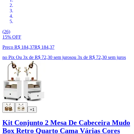
(26)
15% OFF
Preço R$ 184,37
R$
184
,
37
no Pix
Ou 3x de R$ 72,30 sem juros
ou
3
x de
R$ 72,30
sem juros
+1
Kit Conjunto 2 Mesa De Cabeceira Mudo
Box Retro Quarto Cama Várias Cores