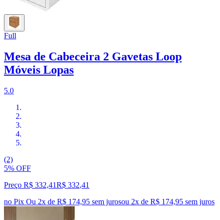
Full
Mesa de Cabeceira 2 Gavetas Loop
Móveis Lopas
5.0
(2)
5% OFF
Preço R$ 332,41
R$
332
,
41
no Pix
Ou 2x de R$ 174,95 sem juros
ou
2
x de
R$ 174,95
sem juros