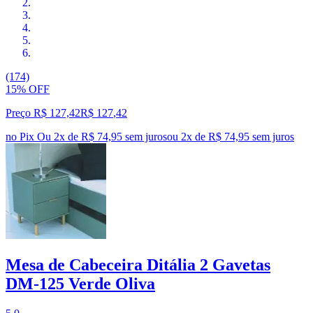
(174)
15% OFF
Preço R$ 127,42
R$
127
,
42
no Pix
Ou 2x de R$ 74,95 sem juros
ou
2
x de
R$ 74,95
sem juros
Mesa de Cabeceira Ditália 2 Gavetas
DM-125 Verde Oliva