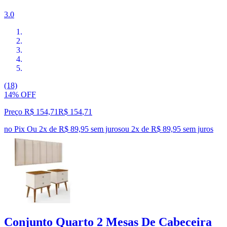
3.0
(18)
14% OFF
Preço R$ 154,71
R$
154
,
71
no Pix
Ou 2x de R$ 89,95 sem juros
ou
2
x de
R$ 89,95
sem juros
Conjunto Quarto 2 Mesas De Cabeceira