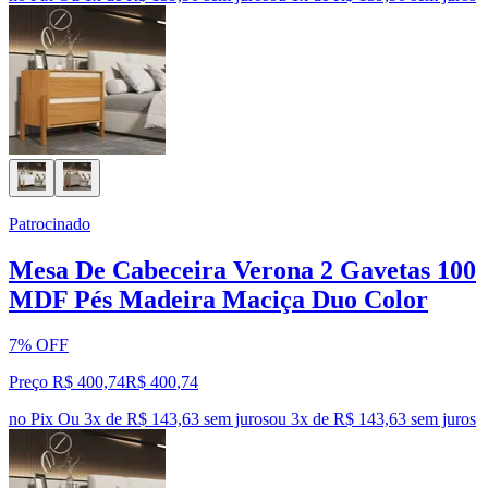
Patrocinado
Mesa De Cabeceira Verona 2 Gavetas 100
MDF Pés Madeira Maciça Duo Color
7% OFF
Preço R$ 400,74
R$
400
,
74
no Pix
Ou 3x de R$ 143,63 sem juros
ou
3
x de
R$ 143,63
sem juros