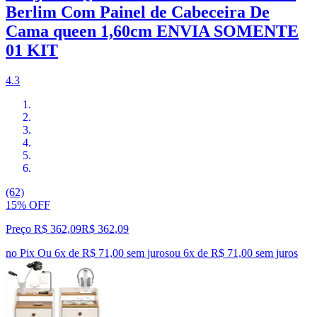
Berlim Com Painel de Cabeceira De
Cama queen 1,60cm ENVIA SOMENTE
01 KIT
4.3
(62)
15% OFF
Preço R$ 362,09
R$
362
,
09
no Pix
Ou 6x de R$ 71,00 sem juros
ou
6
x de
R$ 71,00
sem juros