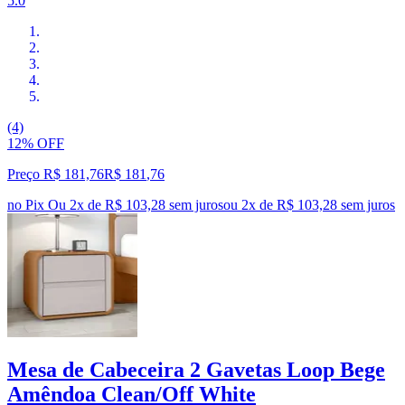
5.0
(4)
12% OFF
Preço R$ 181,76
R$
181
,
76
no Pix
Ou 2x de R$ 103,28 sem juros
ou
2
x de
R$ 103,28
sem juros
Mesa de Cabeceira 2 Gavetas Loop Bege
Amêndoa Clean/Off White