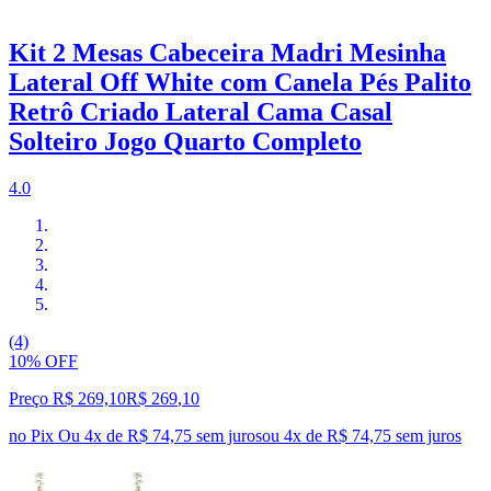
Kit 2 Mesas Cabeceira Madri Mesinha
Lateral Off White com Canela Pés Palito
Retrô Criado Lateral Cama Casal
Solteiro Jogo Quarto Completo
4.0
(4)
10% OFF
Preço R$ 269,10
R$
269
,
10
no Pix
Ou 4x de R$ 74,75 sem juros
ou
4
x de
R$ 74,75
sem juros