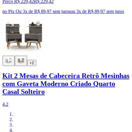
Preço R$ 229,42
R$
229
,
42
no Pix
Ou 3x de R$ 89,97 sem juros
ou
3
x de
R$ 89,97
sem juros
+2
Kit 2 Mesas de Cabeceira Retrô Mesinhas
com Gaveta Moderno Criado Quarto
Casal Solteiro
4.2