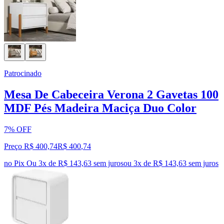
Patrocinado
Mesa De Cabeceira Verona 2 Gavetas 100
MDF Pés Madeira Maciça Duo Color
7% OFF
Preço R$ 400,74
R$
400
,
74
no Pix
Ou 3x de R$ 143,63 sem juros
ou
3
x de
R$ 143,63
sem juros