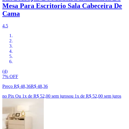
Mesa Para Escritorio Sala Cabeceira De
Cama
4.5
(4)
7% OFF
Preço R$ 48,36
R$
48
,
36
no Pix
Ou 1x de R$ 52,00 sem juros
ou
1
x de
R$ 52,00
sem juros