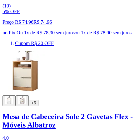
(10)
5% OFF
Preço R$ 74,96
R$
74
,
96
no Pix
Ou 1x de R$ 78,90 sem juros
ou
1
x de
R$ 78,90
sem juros
Cupom R$ 20 OFF
+6
Mesa de Cabeceira Sole 2 Gavetas Flex -
Móveis Albatroz
4.0