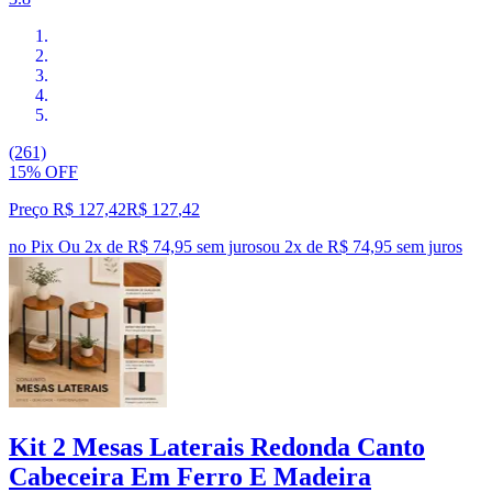
(261)
15% OFF
Preço R$ 127,42
R$
127
,
42
no Pix
Ou 2x de R$ 74,95 sem juros
ou
2
x de
R$ 74,95
sem juros
Kit 2 Mesas Laterais Redonda Canto
Cabeceira Em Ferro E Madeira