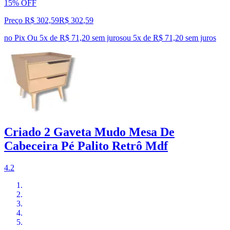
15% OFF
Preço R$ 302,59
R$
302
,
59
no Pix
Ou 5x de R$ 71,20 sem juros
ou
5
x de
R$ 71,20
sem juros
Criado 2 Gaveta Mudo Mesa De
Cabeceira Pé Palito Retrô Mdf
4.2