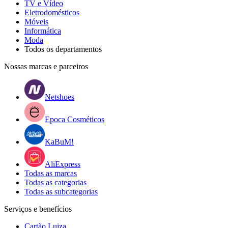
TV e Vídeo
Eletrodomésticos
Móveis
Informática
Moda
Todos os departamentos
Nossas marcas e parceiros
Netshoes
Epoca Cosméticos
KaBuM!
AliExpress
Todas as marcas
Todas as categorias
Todas as subcategorias
Serviços e benefícios
Cartão Luiza