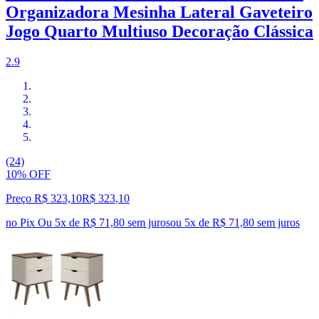
Organizadora Mesinha Lateral Gaveteiro
Jogo Quarto Multiuso Decoração Clássica
2.9
(24)
10% OFF
Preço R$ 323,10
R$
323
,
10
no Pix
Ou 5x de R$ 71,80 sem juros
ou
5
x de
R$ 71,80
sem juros