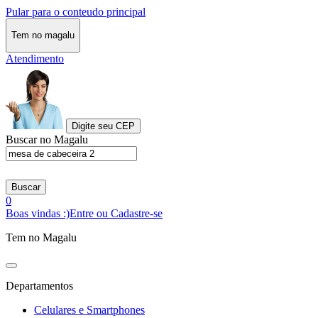
Pular para o conteudo principal
Tem no magalu
Atendimento
Digite seu CEP
Buscar no Magalu
Buscar
0
Boas vindas :)
Entre ou Cadastre-se
Tem no Magalu
Departamentos
Celulares e Smartphones