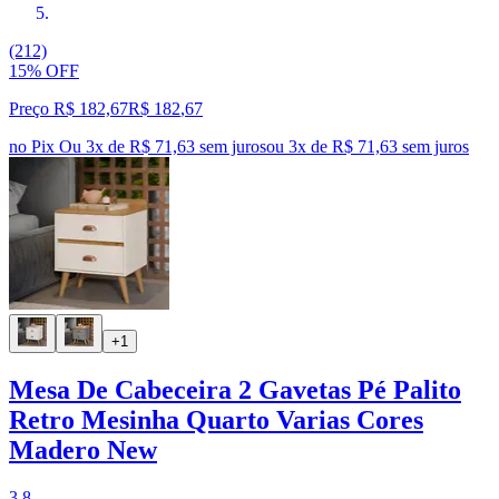
(212)
15% OFF
Preço R$ 182,67
R$
182
,
67
no Pix
Ou 3x de R$ 71,63 sem juros
ou
3
x de
R$ 71,63
sem juros
+1
Mesa De Cabeceira 2 Gavetas Pé Palito
Retro Mesinha Quarto Varias Cores
Madero New
3.8