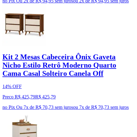
no Pix
Ou 2x de R$ 94,95 sem juros
ou
2
x de
R$ 94,95
sem juros
Kit 2 Mesas Cabeceira Ônix Gaveta
Nicho Estilo Retrô Moderno Quarto
Cama Casal Solteiro Canela Off
14% OFF
Preço R$ 425,79
R$
425
,
79
no Pix
Ou 7x de R$ 70,73 sem juros
ou
7
x de
R$ 70,73
sem juros