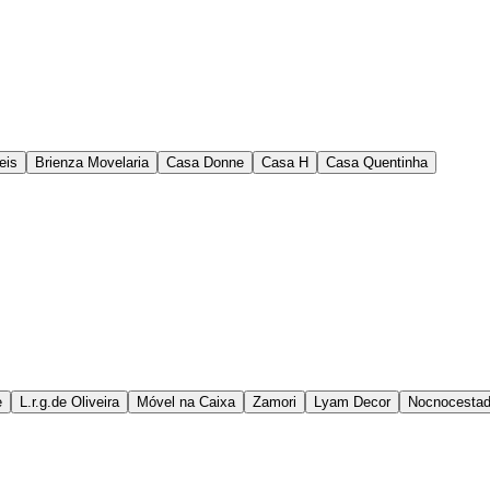
eis
Brienza Movelaria
Casa Donne
Casa H
Casa Quentinha
e
L.r.g.de Oliveira
Móvel na Caixa
Zamori
Lyam Decor
Nocnocestad