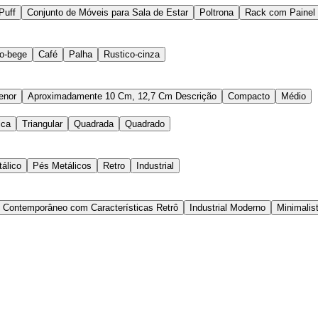
Puff
Conjunto de Móveis para Sala de Estar
Poltrona
Rack com Painel
o-bege
Café
Palha
Rustico-cinza
enor
Aproximadamente 10 Cm, 12,7 Cm Descrição
Compacto
Médio
ica
Triangular
Quadrada
Quadrado
álico
Pés Metálicos
Retro
Industrial
e Contemporâneo com Características Retrô
Industrial Moderno
Minimalis