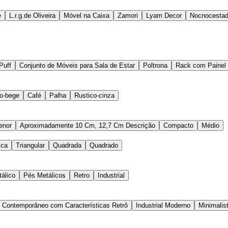
e
L.r.g.de Oliveira
Móvel na Caixa
Zamori
Lyam Decor
Nocnocestad
Puff
Conjunto de Móveis para Sala de Estar
Poltrona
Rack com Painel
o-bege
Café
Palha
Rustico-cinza
enor
Aproximadamente 10 Cm, 12,7 Cm Descrição
Compacto
Médio
ica
Triangular
Quadrada
Quadrado
álico
Pés Metálicos
Retro
Industrial
e Contemporâneo com Características Retrô
Industrial Moderno
Minimalis