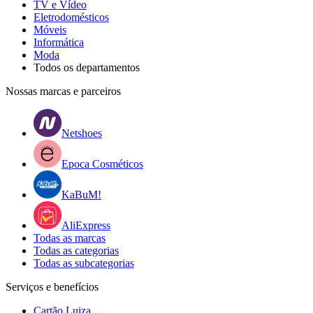
TV e Vídeo
Eletrodomésticos
Móveis
Informática
Moda
Todos os departamentos
Nossas marcas e parceiros
Netshoes
Epoca Cosméticos
KaBuM!
AliExpress
Todas as marcas
Todas as categorias
Todas as subcategorias
Serviços e benefícios
Cartão Luiza