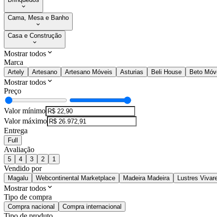
Cama, Mesa e Banho
Casa e Construção
Mostrar todos
Marca
Artely
Artesano
Artesano Móveis
Asturias
Beli House
Beto Móv
Mostrar todos
Preço
Valor mínimo
Valor máximo
Entrega
Full
Avaliação
5
4
3
2
1
Vendido por
Magalu
Webcontinental Marketplace
Madeira Madeira
Lustres Vivar
Mostrar todos
Tipo de compra
Compra nacional
Compra internacional
Tipo de produto