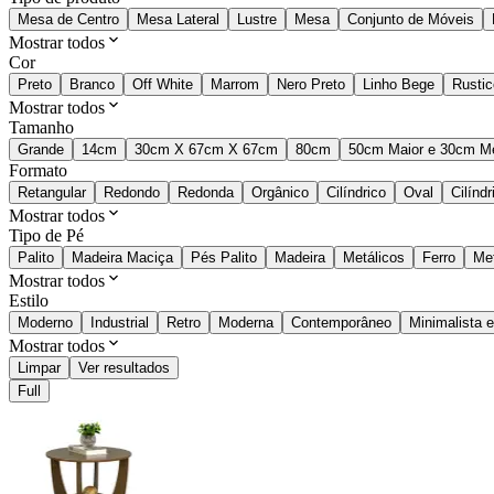
Mesa de Centro
Mesa Lateral
Lustre
Mesa
Conjunto de Móveis
Mostrar todos
Cor
Preto
Branco
Off White
Marrom
Nero Preto
Linho Bege
Rustic
Mostrar todos
Tamanho
Grande
14cm
30cm X 67cm X 67cm
80cm
50cm Maior e 30cm M
Formato
Retangular
Redondo
Redonda
Orgânico
Cilíndrico
Oval
Cilíndr
Mostrar todos
Tipo de Pé
Palito
Madeira Maciça
Pés Palito
Madeira
Metálicos
Ferro
Met
Mostrar todos
Estilo
Moderno
Industrial
Retro
Moderna
Contemporâneo
Minimalista 
Mostrar todos
Limpar
Ver resultados
Full