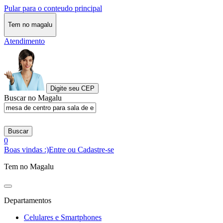
Pular para o conteudo principal
Tem no magalu
Atendimento
Digite seu CEP
Buscar no Magalu
Buscar
0
Boas vindas :)
Entre ou Cadastre-se
Tem no Magalu
Departamentos
Celulares e Smartphones