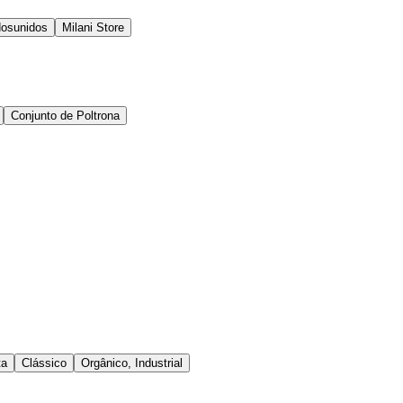
osunidos
Milani Store
Conjunto de Poltrona
ta
Clássico
Orgânico, Industrial