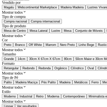
Vendido por
Magalu
Webcontinental Marketplace
Madeira Madeira
Lustres Vivar
Mostrar todos
Tipo de compra
Compra nacional
Compra internacional
Tipo de produto
Mesa de Centro
Mesa Lateral
Lustre
Mesa
Conjunto de Móveis
Mostrar todos
Cor
Preto
Branco
Off White
Marrom
Nero Preto
Linho Bege
Rustic
Mostrar todos
Tamanho
Grande
14cm
30cm X 67cm X 67cm
80cm
50cm Maior e 30cm M
Formato
Retangular
Redondo
Redonda
Orgânico
Cilíndrico
Oval
Cilíndr
Mostrar todos
Tipo de Pé
Palito
Madeira Maciça
Pés Palito
Madeira
Metálicos
Ferro
Met
Mostrar todos
Estilo
Moderno
Industrial
Retro
Moderna
Contemporâneo
Minimalista 
Mostrar todos
Limpar
Ver resultados