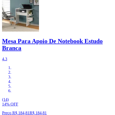
Mesa Para Apoio De Notebook Estudo
Branca
4.3
(14)
14% OFF
Preço R$ 184,81
R$
184
,
81