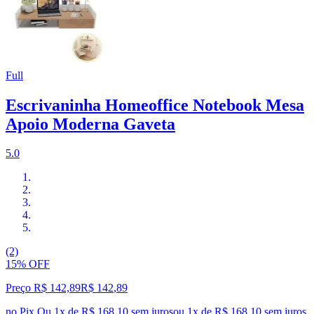
Full
Escrivaninha Homeoffice Notebook Mesa
Apoio Moderna Gaveta
5.0
(2)
15% OFF
Preço R$ 142,89
R$
142
,
89
no Pix
Ou 1x de R$ 168,10 sem juros
ou
1
x de
R$ 168,10
sem juros