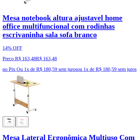
Mesa notebook altura ajustavel home
office multifuncional com rodinhas
escrivaninha sala sofa branco
14% OFF
Preço R$ 163,48
R$
163
,
48
no Pix
Ou 1x de R$ 180,59 sem juros
ou
1
x de
R$ 180,59
sem juros
Mesa Lateral Ergonômica Multiuso Com