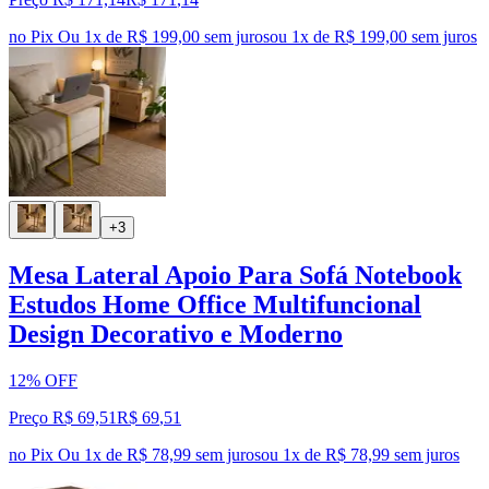
no Pix
Ou 1x de R$ 199,00 sem juros
ou
1
x de
R$ 199,00
sem juros
+3
Mesa Lateral Apoio Para Sofá Notebook
Estudos Home Office Multifuncional
Design Decorativo e Moderno
12% OFF
Preço R$ 69,51
R$
69
,
51
no Pix
Ou 1x de R$ 78,99 sem juros
ou
1
x de
R$ 78,99
sem juros