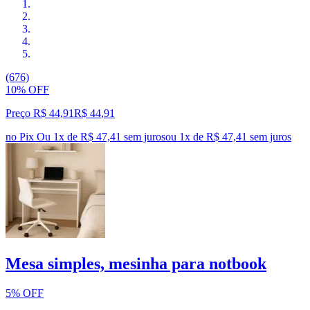
(676)
10% OFF
Preço R$ 44,91
R$
44
,
91
no Pix
Ou 1x de R$ 47,41 sem juros
ou
1
x de
R$ 47,41
sem juros
Mesa simples, mesinha para notbook
5% OFF