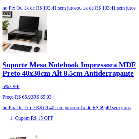
no Pix
Ou 1x de R$ 193,41 sem juros
ou
1
x de
R$ 193,41
sem juros
Suporte Mesa Notebook Impressora MDF
Preto 40x30cm Alt 8.5cm Antiderrapante
5% OFF
Preço R$ 65,93
R$
65
,
93
no Pix
Ou 1x de R$ 69,40 sem juros
ou
1
x de
R$ 69,40
sem juros
Cupom R$ 15 OFF