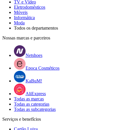
TV e Vídeo
Eletrodomésticos
Móveis
Informática
Moda
Todos os departamentos
Nossas marcas e parceiros
Netshoes
Epoca Cosméticos
KaBuM!
AliExpress
Todas as marcas
Todas as categorias
Todas as subcategorias
Serviços e benefícios
Cartão Luiza