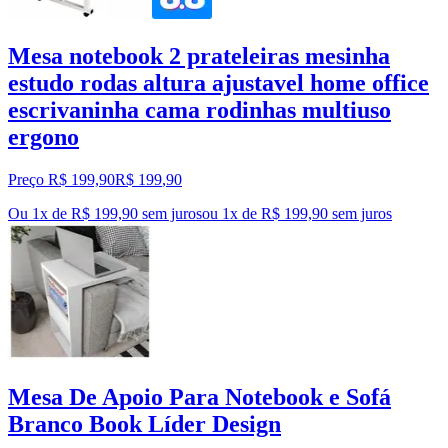
Mesa notebook 2 prateleiras mesinha
estudo rodas altura ajustavel home office
escrivaninha cama rodinhas multiuso
ergono
Preço R$ 199,90
R$
199
,
90
Ou 1x de R$ 199,90 sem juros
ou
1
x de
R$ 199,90
sem juros
Mesa De Apoio Para Notebook e Sofá
Branco Book Líder Design