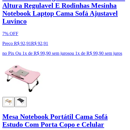
Altura Regulavel E Rodinhas Mesinha
Notebook Laptop Cama Sofá Ajustavel
Luvinco
7% OFF
Preço R$ 92,91
R$
92
,
91
no Pix
Ou 1x de R$ 99,90 sem juros
ou
1
x de
R$ 99,90
sem juros
Mesa Notebook Portátil Cama Sofá
Estudo Com Porta Copo e Celular