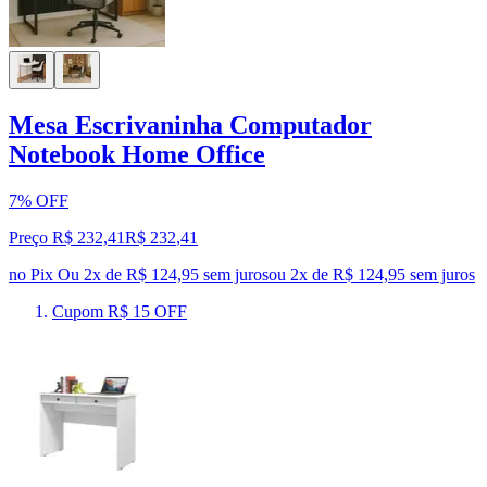
Mesa Escrivaninha Computador
Notebook Home Office
7% OFF
Preço R$ 232,41
R$
232
,
41
no Pix
Ou 2x de R$ 124,95 sem juros
ou
2
x de
R$ 124,95
sem juros
Cupom R$ 15 OFF