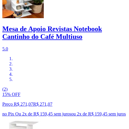
Mesa de Apoio Revistas Notebook
Cantinho do Café Multiuso
5.0
(2)
15% OFF
Preço R$ 271,07
R$
271
,
07
no Pix
Ou 2x de R$ 159,45 sem juros
ou
2
x de
R$ 159,45
sem juros