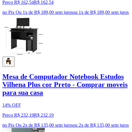
Preço R$ 162,54
R$
162
,
54
no Pix
Ou 1x de R$ 189,00 sem juros
ou
1
x de
R$ 189,00
sem juros
Mesa de Computador Notebook Estudos
Vilhena Plus cor Preto - Comprar moveis
para sua casa
14% OFF
Preço R$ 232,19
R$
232
,
19
no Pix
Ou 2x de R$ 135,00 sem juros
ou
2
x de
R$ 135,00
sem juros