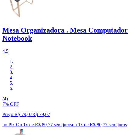
Mesa Organizadora . Mesa Computador
Notebook
4.5
(4)
7% OFF
Preço R$ 79,07
R$
79
,
07
no Pix
Ou 1x de R$ 80,77 sem juros
ou
1
x de
R$ 80,77
sem juros