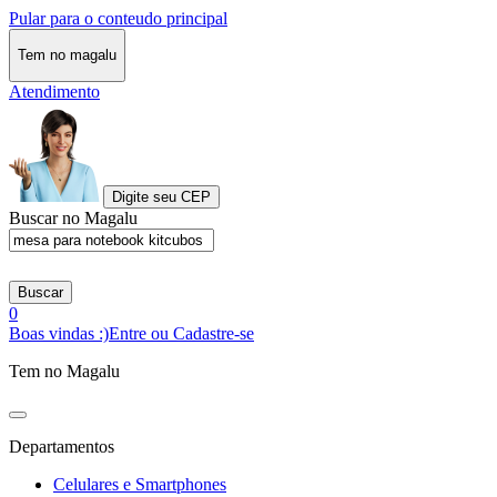
Pular para o conteudo principal
Tem no magalu
Atendimento
Digite seu CEP
Buscar no Magalu
Buscar
0
Boas vindas :)
Entre ou Cadastre-se
Tem no Magalu
Departamentos
Celulares e Smartphones