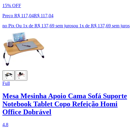
15% OFF
Preço R$ 117,04
R$
117
,
04
no Pix
Ou 1x de R$ 137,69 sem juros
ou
1
x de
R$ 137,69
sem juros
Full
Mesa Mesinha Apoio Cama Sofá Suporte
Notebook Tablet Copo Refeição Homi
Office Dobrável
4.8