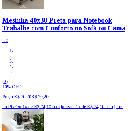
Mesinha 40x30 Preta para Notebook
Trabalhe com Conforto no Sofá ou Cama
5.0
(2)
10% OFF
Preço R$ 70,20
R$
70
,
20
no Pix
Ou 1x de R$ 74,10 sem juros
ou
1
x de
R$ 74,10
sem juros