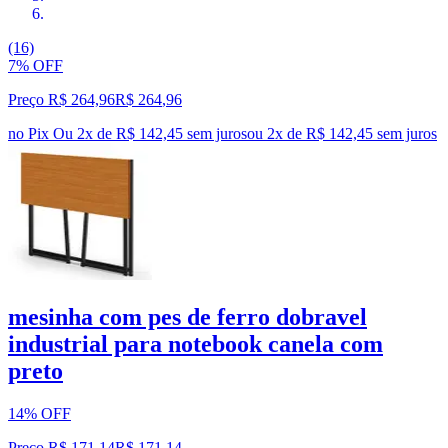
(16)
7% OFF
Preço R$ 264,96
R$
264
,
96
no Pix
Ou 2x de R$ 142,45 sem juros
ou
2
x de
R$ 142,45
sem juros
mesinha com pes de ferro dobravel
industrial para notebook canela com
preto
14% OFF
Preço R$ 171,14
R$
171
,
14