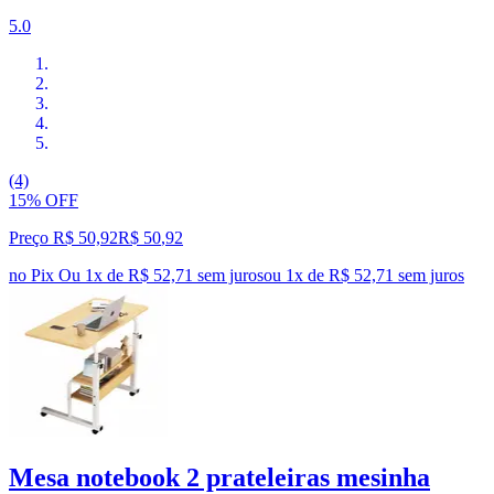
5.0
(4)
15% OFF
Preço R$ 50,92
R$
50
,
92
no Pix
Ou 1x de R$ 52,71 sem juros
ou
1
x de
R$ 52,71
sem juros
Mesa notebook 2 prateleiras mesinha