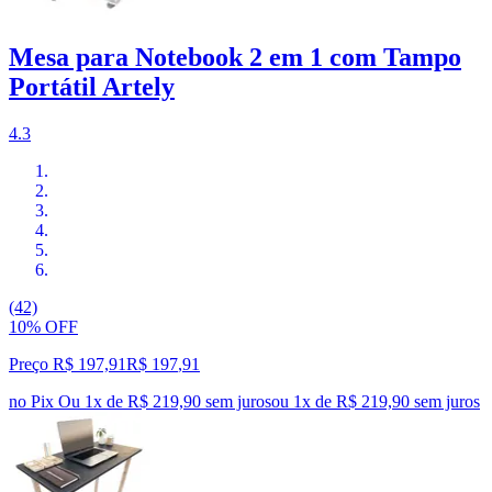
Mesa para Notebook 2 em 1 com Tampo
Portátil Artely
4.3
(42)
10% OFF
Preço R$ 197,91
R$
197
,
91
no Pix
Ou 1x de R$ 219,90 sem juros
ou
1
x de
R$ 219,90
sem juros