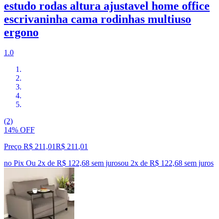
estudo rodas altura ajustavel home office
escrivaninha cama rodinhas multiuso
ergono
1.0
(2)
14% OFF
Preço R$ 211,01
R$
211
,
01
no Pix
Ou 2x de R$ 122,68 sem juros
ou
2
x de
R$ 122,68
sem juros