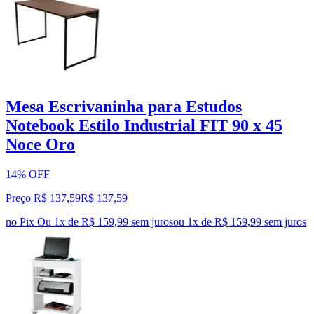
Mesa Escrivaninha para Estudos
Notebook Estilo Industrial FIT 90 x 45
Noce Oro
14% OFF
Preço R$ 137,59
R$
137
,
59
no Pix
Ou 1x de R$ 159,99 sem juros
ou
1
x de
R$ 159,99
sem juros