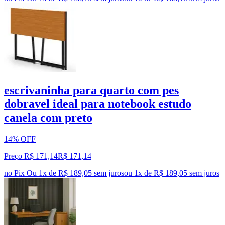
escrivaninha para quarto com pes
dobravel ideal para notebook estudo
canela com preto
14% OFF
Preço R$ 171,14
R$
171
,
14
no Pix
Ou 1x de R$ 189,05 sem juros
ou
1
x de
R$ 189,05
sem juros