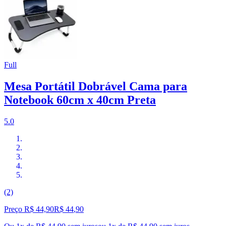
Full
Mesa Portátil Dobrável Cama para
Notebook 60cm x 40cm Preta
5.0
(2)
Preço R$ 44,90
R$
44
,
90