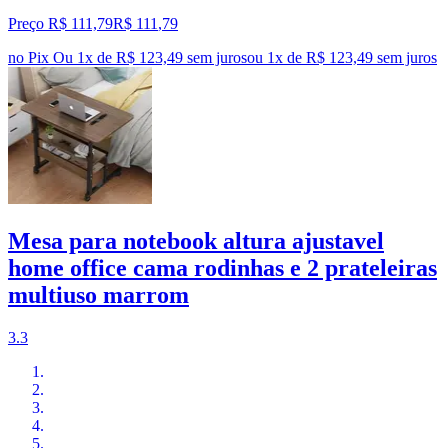
Preço R$ 111,79
R$
111
,
79
no Pix
Ou 1x de R$ 123,49 sem juros
ou
1
x de
R$ 123,49
sem juros
Mesa para notebook altura ajustavel
home office cama rodinhas e 2 prateleiras
multiuso marrom
3.3