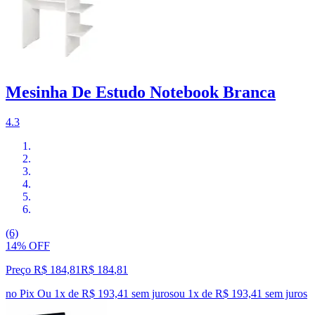
Mesinha De Estudo Notebook Branca
4.3
(6)
14% OFF
Preço R$ 184,81
R$
184
,
81
no Pix
Ou 1x de R$ 193,41 sem juros
ou
1
x de
R$ 193,41
sem juros