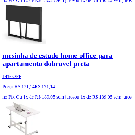
no Pix
Ou 1x de R$ 136,25 sem juros
ou
1
x de
R$ 136,25
sem juros
mesinha de estudo home office para
apartamento dobravel preta
14% OFF
Preço R$ 171,14
R$
171
,
14
no Pix
Ou 1x de R$ 189,05 sem juros
ou
1
x de
R$ 189,05
sem juros