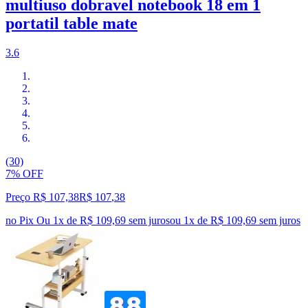
multiuso dobravel notebook 18 em 1
portatil table mate
3.6
(30)
7% OFF
Preço R$ 107,38
R$
107
,
38
no Pix
Ou 1x de R$ 109,69 sem juros
ou
1
x de
R$ 109,69
sem juros