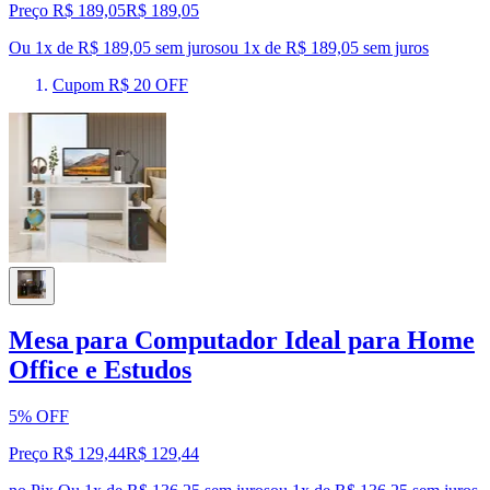
Preço R$ 189,05
R$
189
,
05
Ou 1x de R$ 189,05 sem juros
ou
1
x de
R$ 189,05
sem juros
Cupom R$ 20 OFF
Mesa para Computador Ideal para Home
Office e Estudos
5% OFF
Preço R$ 129,44
R$
129
,
44