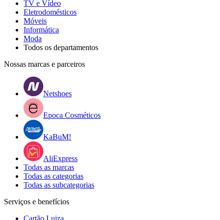
TV e Vídeo
Eletrodomésticos
Móveis
Informática
Moda
Todos os departamentos
Nossas marcas e parceiros
Netshoes
Epoca Cosméticos
KaBuM!
AliExpress
Todas as marcas
Todas as categorias
Todas as subcategorias
Serviços e benefícios
Cartão Luiza