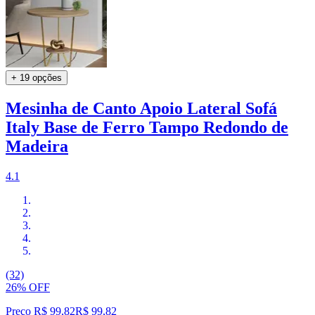
+ 19 opções
Mesinha de Canto Apoio Lateral Sofá
Italy Base de Ferro Tampo Redondo de
Madeira
4.1
(32)
26% OFF
Preço R$ 99,82
R$
99
,
82