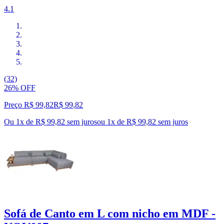
4.1
(32)
26% OFF
Preço R$ 99,82
R$
99
,
82
Ou 1x de R$ 99,82 sem juros
ou
1
x de
R$ 99,82
sem juros
Sofá de Canto em L com nicho em MDF -