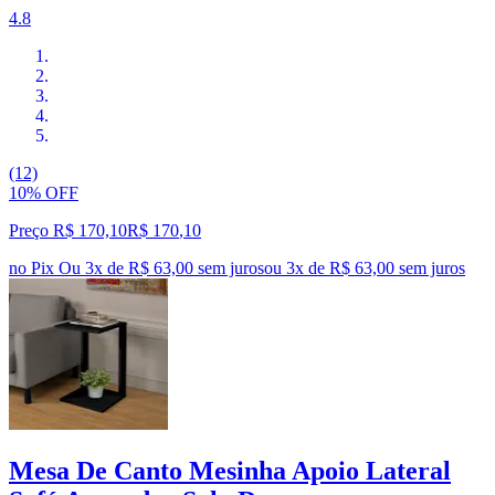
4.8
(12)
10% OFF
Preço R$ 170,10
R$
170
,
10
no Pix
Ou 3x de R$ 63,00 sem juros
ou
3
x de
R$ 63,00
sem juros
Mesa De Canto Mesinha Apoio Lateral