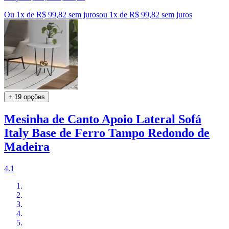
Ou 1x de R$ 99,82 sem juros
ou
1
x de
R$ 99,82
sem juros
+ 19 opções
Mesinha de Canto Apoio Lateral Sofá
Italy Base de Ferro Tampo Redondo de
Madeira
4.1