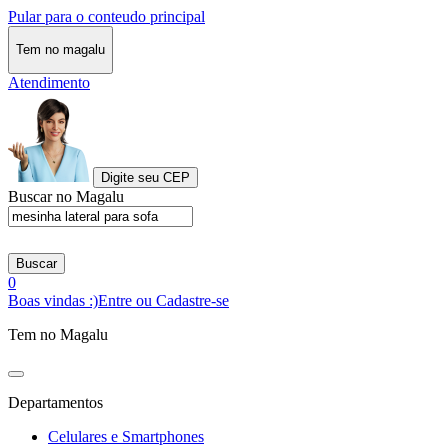
Pular para o conteudo principal
Tem no magalu
Atendimento
Digite seu CEP
Buscar no Magalu
Buscar
0
Boas vindas :)
Entre ou Cadastre-se
Tem no Magalu
Departamentos
Celulares e Smartphones