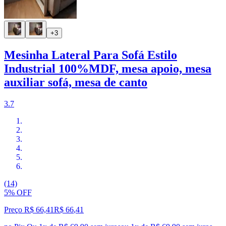
+3
Mesinha Lateral Para Sofá Estilo
Industrial 100%MDF, mesa apoio, mesa
auxiliar sofá, mesa de canto
3.7
(14)
5% OFF
Preço R$ 66,41
R$
66
,
41