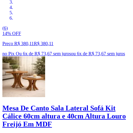
(6)
14% OFF
Preço R$ 380,11
R$
380
,
11
no Pix
Ou 6x de R$ 73,67 sem juros
ou
6
x de
R$ 73,67
sem juros
Mesa De Canto Sala Lateral Sofá Kit
Cálice 60cm altura e 40cm Altura Louro
Freijó Em MDF