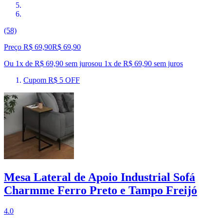
(58)
Preço R$ 69,90
R$
69
,
90
Ou 1x de R$ 69,90 sem juros
ou
1
x de
R$ 69,90
sem juros
Cupom R$ 5 OFF
Mesa Lateral de Apoio Industrial Sofá
Charmme Ferro Preto e Tampo Freijó
4.0