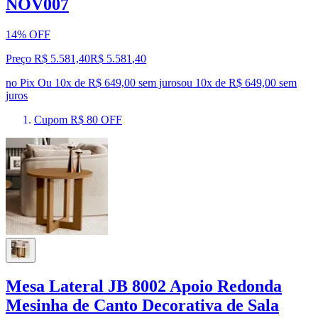
NOV007
14% OFF
Preço R$ 5.581,40
R$
5.581
,
40
no Pix
Ou 10x de R$ 649,00 sem juros
ou
10
x de
R$ 649,00
sem
juros
Cupom R$ 80 OFF
Mesa Lateral JB 8002 Apoio Redonda
Mesinha de Canto Decorativa de Sala