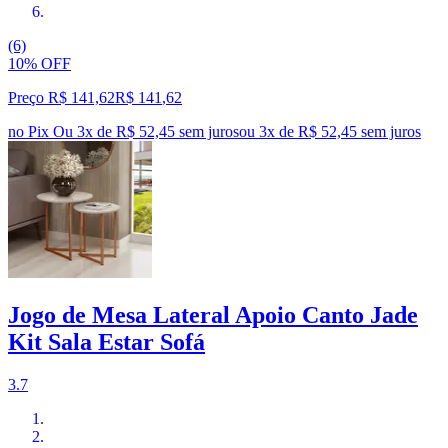
(6)
10% OFF
Preço R$ 141,62
R$
141
,
62
no Pix
Ou 3x de R$ 52,45 sem juros
ou
3
x de
R$ 52,45
sem juros
Jogo de Mesa Lateral Apoio Canto Jade
Kit Sala Estar Sofá
3.7