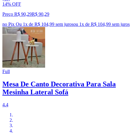
14% OFF
Preço R$ 90,29
R$
90
,
29
no Pix
Ou 1x de R$ 104,99 sem juros
ou
1
x de
R$ 104,99
sem juros
Full
Mesa De Canto Decorativa Para Sala
Mesinha Lateral Sofá
4.4