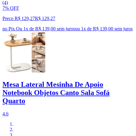
(4)
7% OFF
Preço R$ 129,27
R$
129
,
27
no Pix
Ou 1x de R$ 139,00 sem juros
ou
1
x de
R$ 139,00
sem juros
Mesa Lateral Mesinha De Apoio
Notebook Objetos Canto Sala Sofá
Quarto
4.6