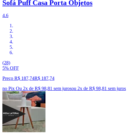
Sofá Puff Casa Porta Objetos
4.6
(28)
5% OFF
Preço R$ 187,74
R$
187
,
74
no Pix
Ou 2x de R$ 98,81 sem juros
ou
2
x de
R$ 98,81
sem juros