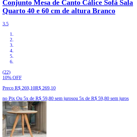
Conjunto Mesa de Canto Cálice Sofá Sala
Quarto 40 e 60 cm de altura Branco
3.5
(22)
10% OFF
Preço R$ 269,10
R$
269
,
10
no Pix
Ou 5x de R$ 59,80 sem juros
ou
5
x de
R$ 59,80
sem juros