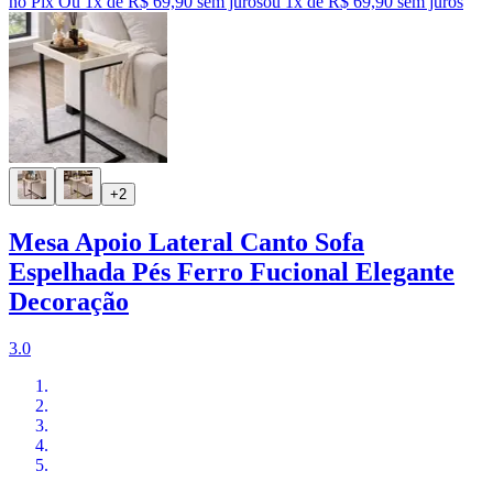
no Pix
Ou 1x de R$ 69,90 sem juros
ou
1
x de
R$ 69,90
sem juros
+2
Mesa Apoio Lateral Canto Sofa
Espelhada Pés Ferro Fucional Elegante
Decoração
3.0