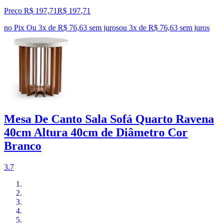
Preço R$ 197,71
R$
197
,
71
no Pix
Ou 3x de R$ 76,63 sem juros
ou
3
x de
R$ 76,63
sem juros
Mesa De Canto Sala Sofá Quarto Ravena
40cm Altura 40cm de Diâmetro Cor
Branco
3.7