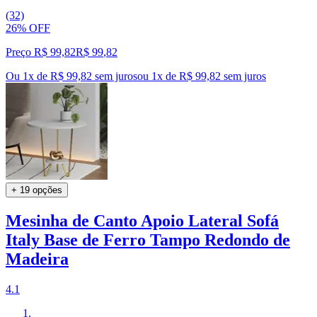
(32)
26% OFF
Preço R$ 99,82
R$
99
,
82
Ou 1x de R$ 99,82 sem juros
ou
1
x de
R$ 99,82
sem juros
+ 19 opções
Mesinha de Canto Apoio Lateral Sofá
Italy Base de Ferro Tampo Redondo de
Madeira
4.1