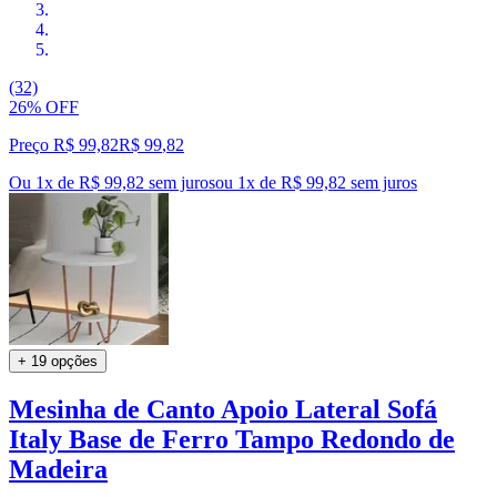
(32)
26% OFF
Preço R$ 99,82
R$
99
,
82
Ou 1x de R$ 99,82 sem juros
ou
1
x de
R$ 99,82
sem juros
+ 19 opções
Mesinha de Canto Apoio Lateral Sofá
Italy Base de Ferro Tampo Redondo de
Madeira