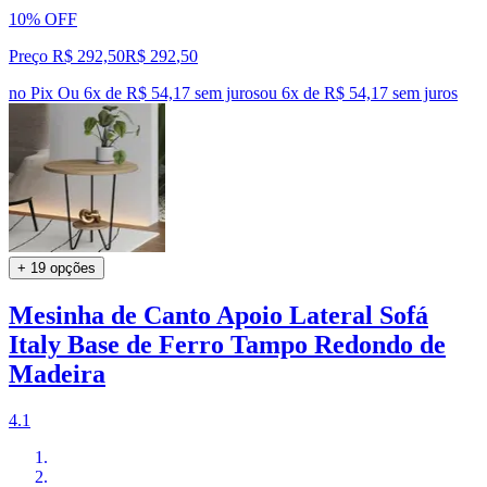
10% OFF
Preço R$ 292,50
R$
292
,
50
no Pix
Ou 6x de R$ 54,17 sem juros
ou
6
x de
R$ 54,17
sem juros
+ 19 opções
Mesinha de Canto Apoio Lateral Sofá
Italy Base de Ferro Tampo Redondo de
Madeira
4.1