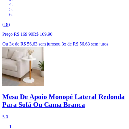
(18)
Preço R$ 169,90
R$
169
,
90
Ou 3x de R$ 56,63 sem juros
ou
3
x de
R$ 56,63
sem juros
Mesa De Apoio Monopé Lateral Redonda
Para Sofá Ou Cama Branca
5.0