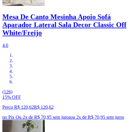
Mesa De Canto Mesinha Apoio Sofá
Aparador Lateral Sala Decor Classic Off
White/Freijo
4.6
(126)
15% OFF
Preço R$ 120,62
R$
120
,
62
no Pix
Ou 2x de R$ 70,95 sem juros
ou
2
x de
R$ 70,95
sem juros