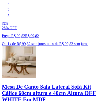
(32)
26% OFF
Preço R$ 99,82
R$
99
,
82
Ou 1x de R$ 99,82 sem juros
ou
1
x de
R$ 99,82
sem juros
Mesa De Canto Sala Lateral Sofá Kit
Cálice 60cm altura e 40cm Altura OFF
WHITE Em MDF