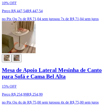
10% OFF
Preço R$ 447,54
R$
447
,
54
no Pix
Ou 7x de R$ 71,04 sem juros
ou
7
x de
R$ 71,04
sem juros
Mesa de Apoio Lateral Mesinha de Canto
para Sofá e Cama Bel Alta
15% OFF
Preço R$ 254,99
R$
254
,
99
no Pix
Ou 4x de R$ 75,00 sem juros
ou
4
x de
R$ 75,00
sem juros