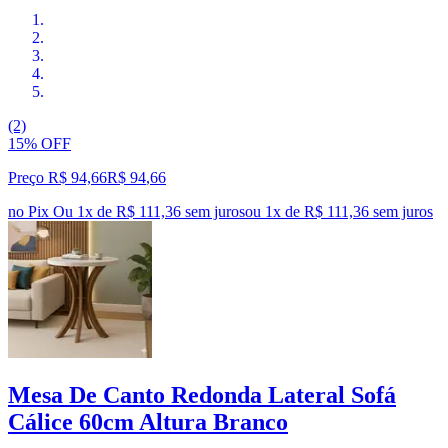
(2)
15% OFF
Preço R$ 94,66
R$
94
,
66
no Pix
Ou 1x de R$ 111,36 sem juros
ou
1
x de
R$ 111,36
sem juros
Mesa De Canto Redonda Lateral Sofá
Cálice 60cm Altura Branco