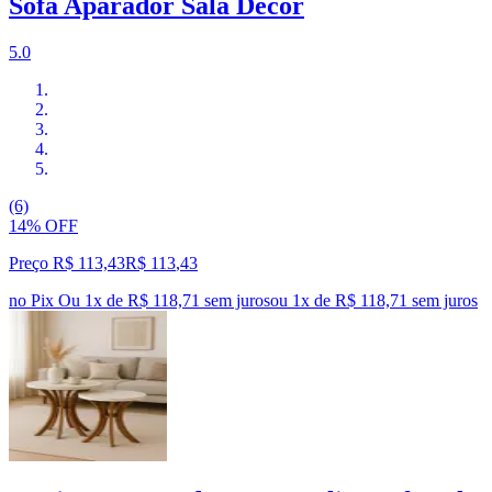
Sofá Aparador Sala Decor
5.0
(6)
14% OFF
Preço R$ 113,43
R$
113
,
43
no Pix
Ou 1x de R$ 118,71 sem juros
ou
1
x de
R$ 118,71
sem juros