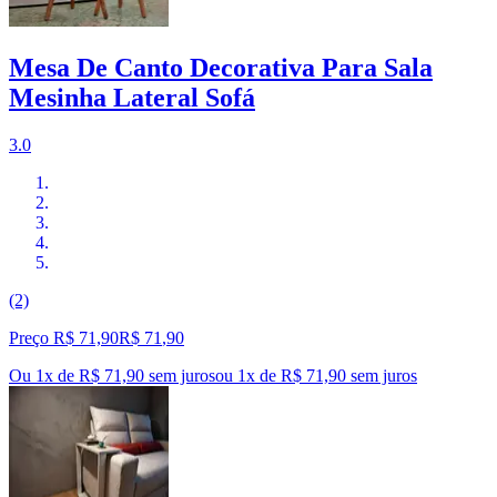
Mesa De Canto Decorativa Para Sala
Mesinha Lateral Sofá
3.0
(2)
Preço R$ 71,90
R$
71
,
90
Ou 1x de R$ 71,90 sem juros
ou
1
x de
R$ 71,90
sem juros