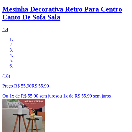
Mesinha Decorativa Retro Para Centro
Canto De Sofa Sala
4.4
(18)
Preço R$ 55,90
R$
55
,
90
Ou 1x de R$ 55,90 sem juros
ou
1
x de
R$ 55,90
sem juros