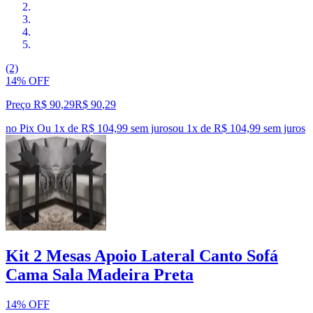
(2)
14% OFF
Preço R$ 90,29
R$
90
,
29
no Pix
Ou 1x de R$ 104,99 sem juros
ou
1
x de
R$ 104,99
sem juros
Kit 2 Mesas Apoio Lateral Canto Sofá
Cama Sala Madeira Preta
14% OFF