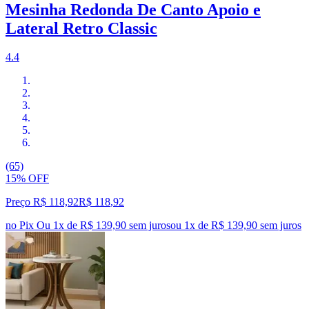
Mesinha Redonda De Canto Apoio e
Lateral Retro Classic
4.4
(65)
15% OFF
Preço R$ 118,92
R$
118
,
92
no Pix
Ou 1x de R$ 139,90 sem juros
ou
1
x de
R$ 139,90
sem juros