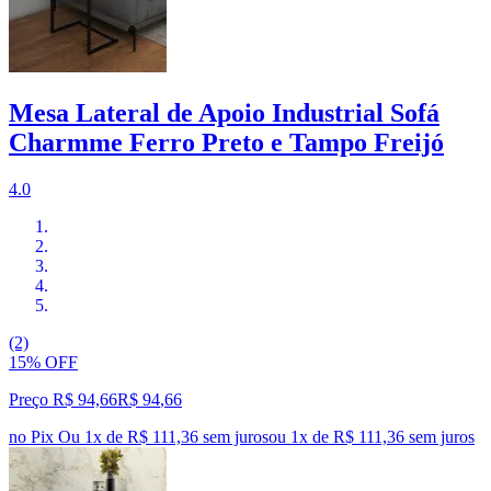
Mesa Lateral de Apoio Industrial Sofá
Charmme Ferro Preto e Tampo Freijó
4.0
(2)
15% OFF
Preço R$ 94,66
R$
94
,
66
no Pix
Ou 1x de R$ 111,36 sem juros
ou
1
x de
R$ 111,36
sem juros