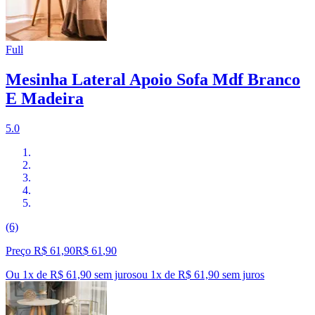
Full
Mesinha Lateral Apoio Sofa Mdf Branco
E Madeira
5.0
(6)
Preço R$ 61,90
R$
61
,
90
Ou 1x de R$ 61,90 sem juros
ou
1
x de
R$ 61,90
sem juros