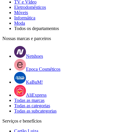
TV e Vídeo
Eletrodomésticos
Móveis
Informática
Moda
Todos os departamentos
Nossas marcas e parceiros
Netshoes
Epoca Cosméticos
KaBuM!
AliExpress
Todas as marcas
Todas as categorias
Todas as subcategorias
Serviços e benefícios
Cartão Luiza