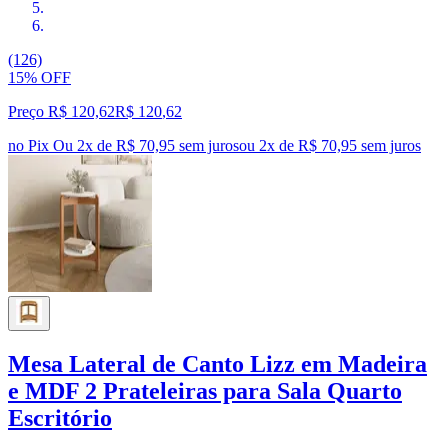
(126)
15% OFF
Preço R$ 120,62
R$
120
,
62
no Pix
Ou 2x de R$ 70,95 sem juros
ou
2
x de
R$ 70,95
sem juros
Mesa Lateral de Canto Lizz em Madeira
e MDF 2 Prateleiras para Sala Quarto
Escritório