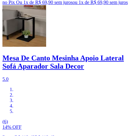
no Pix
Ou 1x de R$ 69,90 sem juros
ou
1
x de
R$ 69,90
sem juros
Mesa De Canto Mesinha Apoio Lateral
Sofá Aparador Sala Decor
5.0
(6)
14% OFF