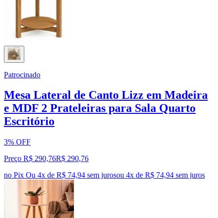
Patrocinado
Mesa Lateral de Canto Lizz em Madeira
e MDF 2 Prateleiras para Sala Quarto
Escritório
3% OFF
Preço R$ 290,76
R$
290
,
76
no Pix
Ou 4x de R$ 74,94 sem juros
ou
4
x de
R$ 74,94
sem juros