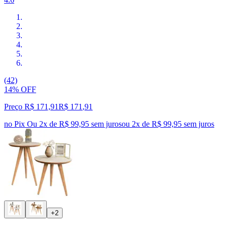
(42)
14% OFF
Preço R$ 171,91
R$
171
,
91
no Pix
Ou 2x de R$ 99,95 sem juros
ou
2
x de
R$ 99,95
sem juros
+2