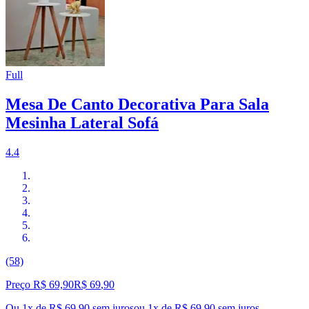
Full
Mesa De Canto Decorativa Para Sala
Mesinha Lateral Sofá
4.4
(58)
Preço R$ 69,90
R$
69
,
90
Ou 1x de R$ 69,90 sem juros
ou
1
x de
R$ 69,90
sem juros