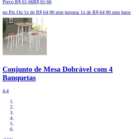
Preço R$ 61,66
R$
61
,
66
no Pix
Ou 1x de R$ 64,90 sem juros
ou
1
x de
R$ 64,90
sem juros
Conjunto de Mesa Dobrável com 4
Banquetas
4.4