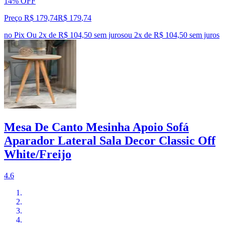
14% OFF
Preço R$ 179,74
R$
179
,
74
no Pix
Ou 2x de R$ 104,50 sem juros
ou
2
x de
R$ 104,50
sem juros
Mesa De Canto Mesinha Apoio Sofá
Aparador Lateral Sala Decor Classic Off
White/Freijo
4.6