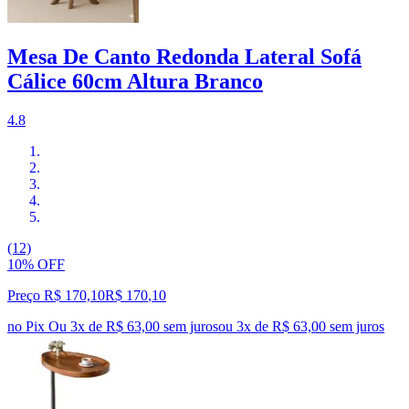
Mesa De Canto Redonda Lateral Sofá
Cálice 60cm Altura Branco
4.8
(12)
10% OFF
Preço R$ 170,10
R$
170
,
10
no Pix
Ou 3x de R$ 63,00 sem juros
ou
3
x de
R$ 63,00
sem juros