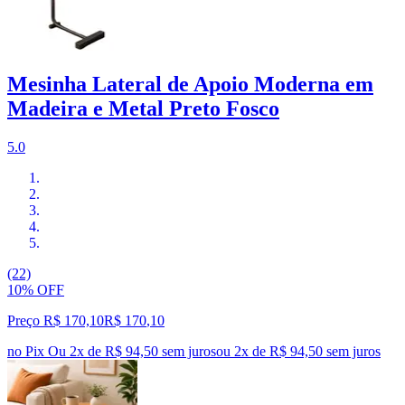
Mesinha Lateral de Apoio Moderna em
Madeira e Metal Preto Fosco
5.0
(22)
10% OFF
Preço R$ 170,10
R$
170
,
10
no Pix
Ou 2x de R$ 94,50 sem juros
ou
2
x de
R$ 94,50
sem juros