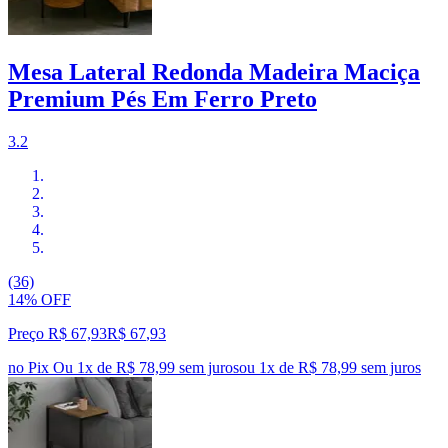
Mesa Lateral Redonda Madeira Maciça
Premium Pés Em Ferro Preto
3.2
(36)
14% OFF
Preço R$ 67,93
R$
67
,
93
no Pix
Ou 1x de R$ 78,99 sem juros
ou
1
x de
R$ 78,99
sem juros