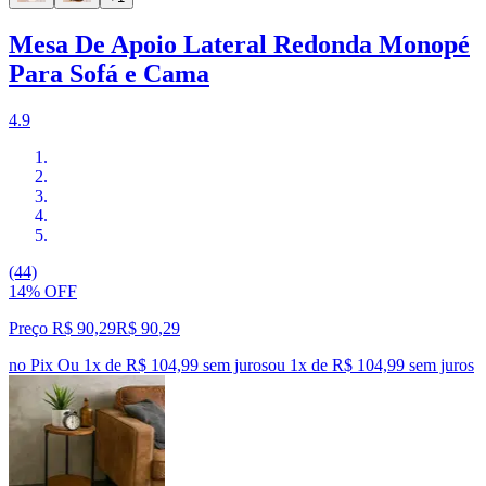
Mesa De Apoio Lateral Redonda Monopé
Para Sofá e Cama
4.9
(44)
14% OFF
Preço R$ 90,29
R$
90
,
29
no Pix
Ou 1x de R$ 104,99 sem juros
ou
1
x de
R$ 104,99
sem juros