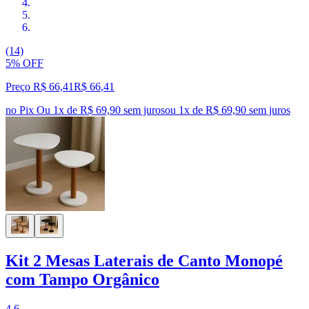
(14)
5% OFF
Preço R$ 66,41
R$
66
,
41
no Pix
Ou 1x de R$ 69,90 sem juros
ou
1
x de
R$ 69,90
sem juros
Kit 2 Mesas Laterais de Canto Monopé
com Tampo Orgânico
4.6