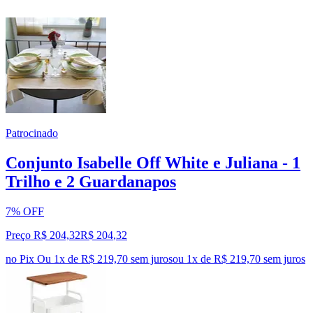
Patrocinado
Conjunto Isabelle Off White e Juliana - 1
Trilho e 2 Guardanapos
7% OFF
Preço R$ 204,32
R$
204
,
32
no Pix
Ou 1x de R$ 219,70 sem juros
ou
1
x de
R$ 219,70
sem juros