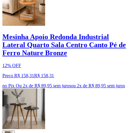
Mesinha Apoio Redonda Industrial
Lateral Quarto Sala Centro Canto Pé de
Ferro Nature Bronze
12% OFF
Preço R$ 158,31
R$
158
,
31
no Pix
Ou 2x de R$ 89,95 sem juros
ou
2
x de
R$ 89,95
sem juros