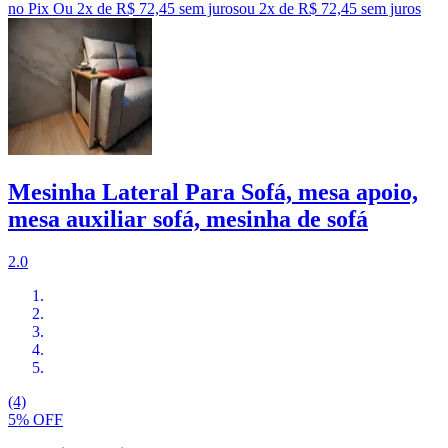
no Pix
Ou 2x de R$ 72,45 sem juros
ou
2
x de
R$ 72,45
sem juros
Mesinha Lateral Para Sofá, mesa apoio,
mesa auxiliar sofá, mesinha de sofá
2.0
(4)
5% OFF