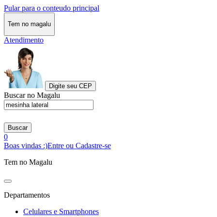
Pular para o conteudo principal
Tem no magalu
Atendimento
Digite seu CEP
Buscar no Magalu
Buscar
0
Boas vindas :)
Entre ou Cadastre-se
Tem no Magalu
Departamentos
Celulares e Smartphones