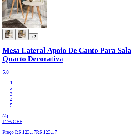
+2
Mesa Lateral Apoio De Canto Para Sala
Quarto Decorativa
5.0
(4)
15% OFF
Preço R$ 123,17
R$
123
,
17