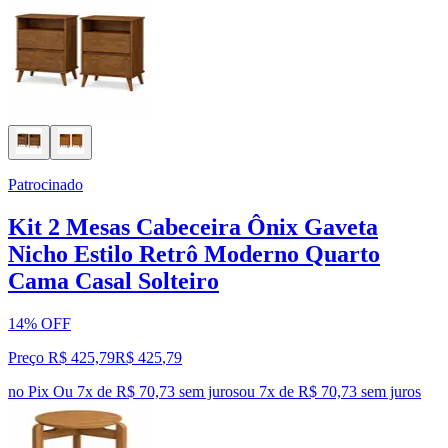
Patrocinado
Kit 2 Mesas Cabeceira Ônix Gaveta
Nicho Estilo Retrô Moderno Quarto
Cama Casal Solteiro
14% OFF
Preço R$ 425,79
R$
425
,
79
no Pix
Ou 7x de R$ 70,73 sem juros
ou
7
x de
R$ 70,73
sem juros