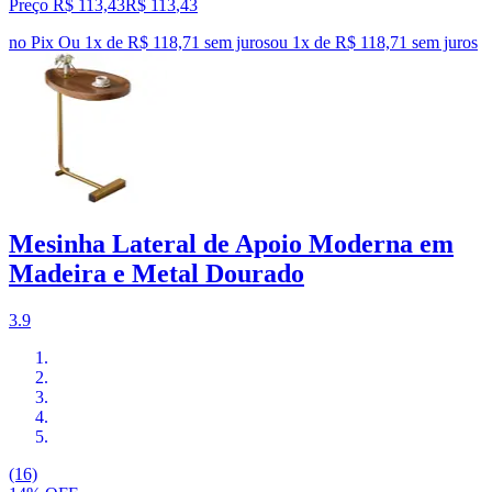
Preço R$ 113,43
R$
113
,
43
no Pix
Ou 1x de R$ 118,71 sem juros
ou
1
x de
R$ 118,71
sem juros
Mesinha Lateral de Apoio Moderna em
Madeira e Metal Dourado
3.9
(16)