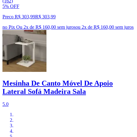
(162)
5% OFF
Preço R$ 303,99
R$
303
,
99
no Pix
Ou 2x de R$ 160,00 sem juros
ou
2
x de
R$ 160,00
sem juros
Mesinha De Canto Móvel De Apoio
Lateral Sofá Madeira Sala
5.0