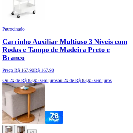
Patrocinado
Carrinho Auxiliar Multiuso 3 Níveis com
Rodas e Tampo de Madeira Preto e
Branco
Preço R$ 167,90
R$
167
,
90
Ou 2x de R$ 83,95 sem juros
ou
2
x de
R$ 83,95
sem juros
+1