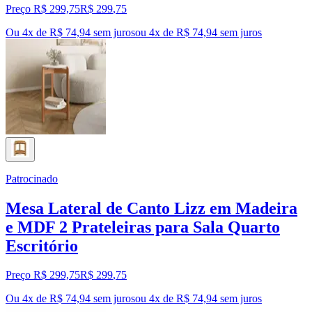
Preço R$ 299,75
R$
299
,
75
Ou 4x de R$ 74,94 sem juros
ou
4
x de
R$ 74,94
sem juros
Patrocinado
Mesa Lateral de Canto Lizz em Madeira
e MDF 2 Prateleiras para Sala Quarto
Escritório
Preço R$ 299,75
R$
299
,
75
Ou 4x de R$ 74,94 sem juros
ou
4
x de
R$ 74,94
sem juros