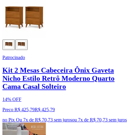
Patrocinado
Kit 2 Mesas Cabeceira Ônix Gaveta
Nicho Estilo Retrô Moderno Quarto
Cama Casal Solteiro
14% OFF
Preço R$ 425,79
R$
425
,
79
no Pix
Ou 7x de R$ 70,73 sem juros
ou
7
x de
R$ 70,73
sem juros