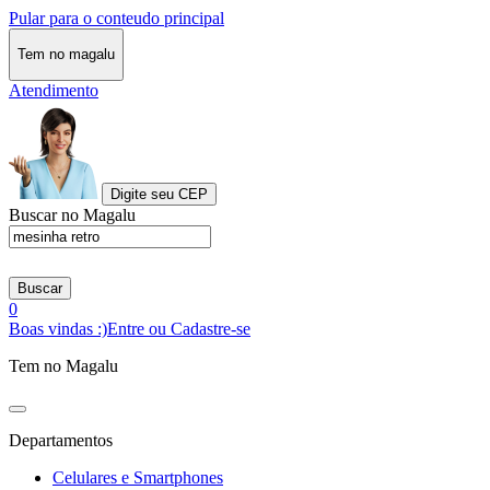
Pular para o conteudo principal
Tem no magalu
Atendimento
Digite seu CEP
Buscar no Magalu
Buscar
0
Boas vindas :)
Entre ou Cadastre-se
Tem no Magalu
Departamentos
Celulares e Smartphones