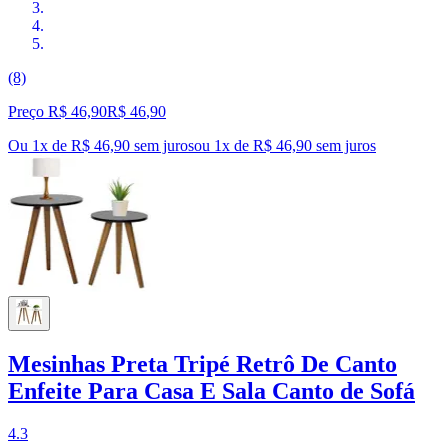
(8)
Preço R$ 46,90
R$
46
,
90
Ou 1x de R$ 46,90 sem juros
ou
1
x de
R$ 46,90
sem juros
Mesinhas Preta Tripé Retrô De Canto
Enfeite Para Casa E Sala Canto de Sofá
4.3