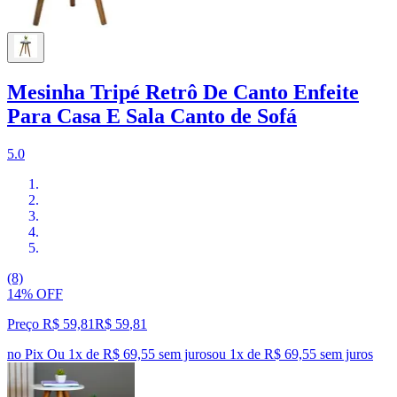
Mesinha Tripé Retrô De Canto Enfeite
Para Casa E Sala Canto de Sofá
5.0
(8)
14% OFF
Preço R$ 59,81
R$
59
,
81
no Pix
Ou 1x de R$ 69,55 sem juros
ou
1
x de
R$ 69,55
sem juros