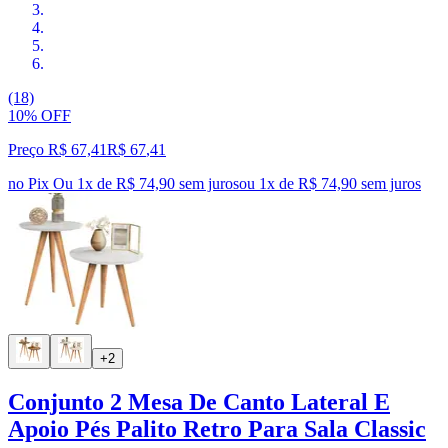
(18)
10% OFF
Preço R$ 67,41
R$
67
,
41
no Pix
Ou 1x de R$ 74,90 sem juros
ou
1
x de
R$ 74,90
sem juros
+2
Conjunto 2 Mesa De Canto Lateral E
Apoio Pés Palito Retro Para Sala Classic