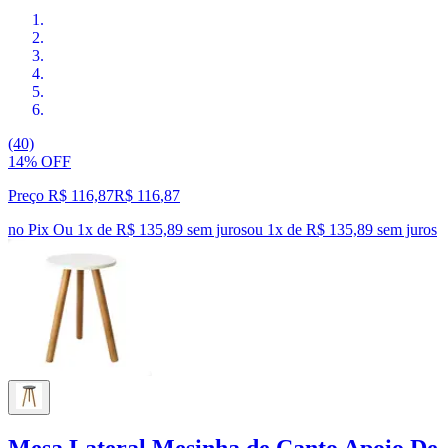
(40)
14% OFF
Preço R$ 116,87
R$
116
,
87
no Pix
Ou 1x de R$ 135,89 sem juros
ou
1
x de
R$ 135,89
sem juros
Mesa Lateral Mesinha de Canto Apoio De