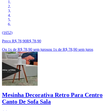
(1652)
Preço R$ 78,90
R$
78
,
90
Ou 1x de R$ 78,90 sem juros
ou
1
x de
R$ 78,90
sem juros
Mesinha Decorativa Retro Para Centro
Canto De Sofa Sala