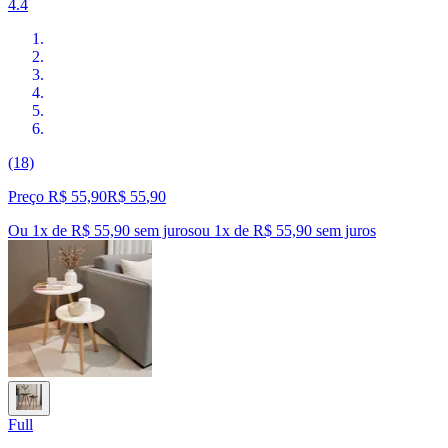
4.4
(18)
Preço R$ 55,90
R$
55
,
90
Ou 1x de R$ 55,90 sem juros
ou
1
x de
R$ 55,90
sem juros
Full