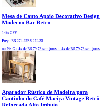
Mesa de Canto Apoio Decorativo Design
Moderno Bar Retro
14% OFF
Preço R$ 274,25
R$
274
,
25
no Pix
Ou 4x de R$ 79,73 sem juros
ou
4
x de
R$ 79,73
sem juros
Aparador Rústico de Madeira para
Cantinho do Café Maciça Vintage Retrô
Reforçada Alta Imbuia