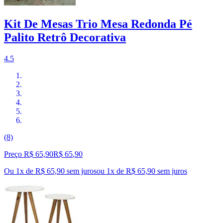
Kit De Mesas Trio Mesa Redonda Pé
Palito Retrô Decorativa
4.5
(8)
Preço R$ 65,90
R$
65
,
90
Ou 1x de R$ 65,90 sem juros
ou
1
x de
R$ 65,90
sem juros