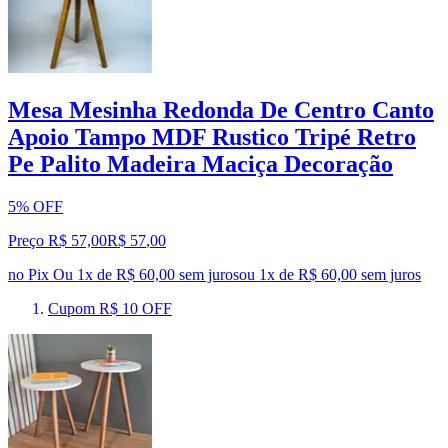
Mesa Mesinha Redonda De Centro Canto
Apoio Tampo MDF Rustico Tripé Retro
Pe Palito Madeira Maciça Decoração
5% OFF
Preço R$ 57,00
R$
57
,
00
no Pix
Ou 1x de R$ 60,00 sem juros
ou
1
x de
R$ 60,00
sem juros
Cupom R$ 10 OFF