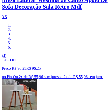
Sofa Decoração Sala Retro Mdf
3.5
(4)
14% OFF
Preço R$ 96,25
R$
96
,
25
no Pix
Ou 2x de R$ 55,96 sem juros
ou
2
x de
R$ 55,96
sem juros