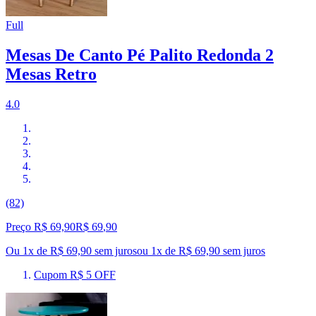
Full
Mesas De Canto Pé Palito Redonda 2
Mesas Retro
4.0
(82)
Preço R$ 69,90
R$
69
,
90
Ou 1x de R$ 69,90 sem juros
ou
1
x de
R$ 69,90
sem juros
Cupom R$ 5 OFF