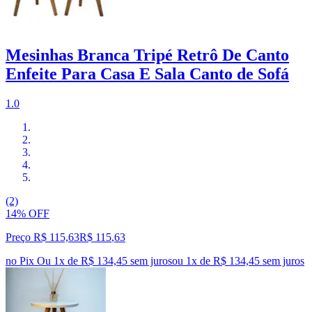
Mesinhas Branca Tripé Retrô De Canto
Enfeite Para Casa E Sala Canto de Sofá
1.0
(2)
14% OFF
Preço R$ 115,63
R$
115
,
63
no Pix
Ou 1x de R$ 134,45 sem juros
ou
1
x de
R$ 134,45
sem juros