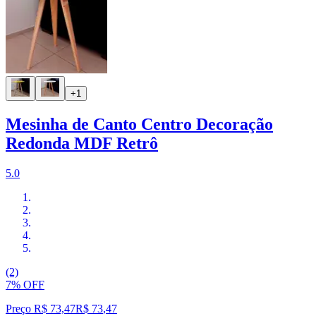
+1
Mesinha de Canto Centro Decoração
Redonda MDF Retrô
5.0
(2)
7% OFF
Preço R$ 73,47
R$
73
,
47