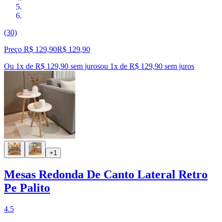
(30)
Preço R$ 129,90
R$
129
,
90
Ou 1x de R$ 129,90 sem juros
ou
1
x de
R$ 129,90
sem juros
+1
Mesas Redonda De Canto Lateral Retro
Pe Palito
4.5