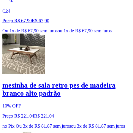
(18)
Preço R$ 67,90
R$
67
,
90
Ou 1x de R$ 67,90 sem juros
ou
1
x de
R$ 67,90
sem juros
mesinha de sala retro pes de madeira
branco alto padrão
10% OFF
Preço R$ 221,04
R$
221
,
04
no Pix
Ou 3x de R$ 81,87 sem juros
ou
3
x de
R$ 81,87
sem juros