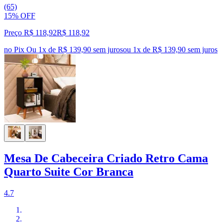
(65)
15% OFF
Preço R$ 118,92
R$
118
,
92
no Pix
Ou 1x de R$ 139,90 sem juros
ou
1
x de
R$ 139,90
sem juros
Mesa De Cabeceira Criado Retro Cama
Quarto Suite Cor Branca
4.7