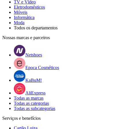
TV e Vídeo
Eletrodomésticos
Móveis
Informática
Moda
Todos os departamentos
Nossas marcas e parceiros
Netshoes
Epoca Cosméticos
KaBuM!
AliExpress
Todas as marcas
Todas as categorias
Todas as subcategorias
Serviços e benefícios
Cartão Luiza