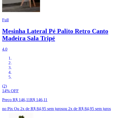
Full
Mesinha Lateral Pé Palito Retro Canto
Madeira Sala Tripé
4.0
(2)
14% OFF
Preço R$ 146,11
R$
146
,
11
no Pix
Ou 2x de R$ 84,95 sem juros
ou
2
x de
R$ 84,95
sem juros