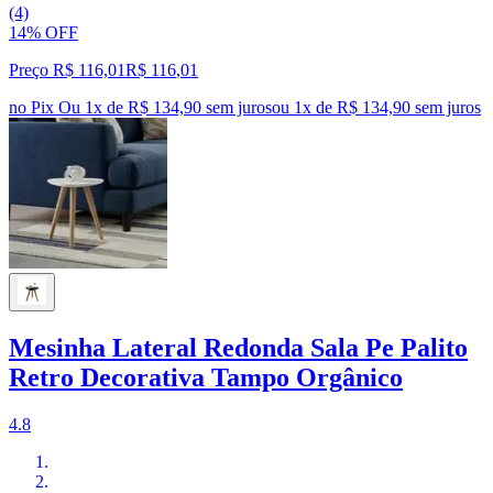
(4)
14% OFF
Preço R$ 116,01
R$
116
,
01
no Pix
Ou 1x de R$ 134,90 sem juros
ou
1
x de
R$ 134,90
sem juros
Mesinha Lateral Redonda Sala Pe Palito
Retro Decorativa Tampo Orgânico
4.8