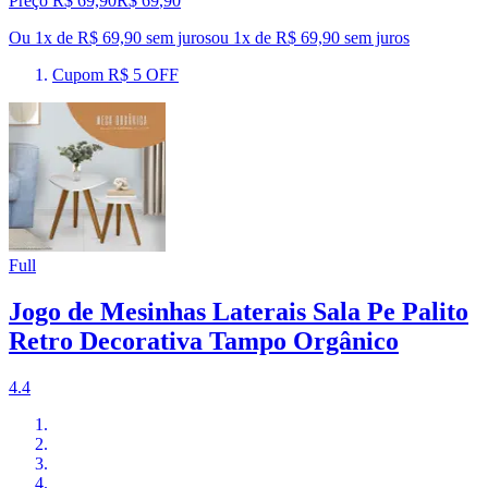
Preço R$ 69,90
R$
69
,
90
Ou 1x de R$ 69,90 sem juros
ou
1
x de
R$ 69,90
sem juros
Cupom R$ 5 OFF
Full
Jogo de Mesinhas Laterais Sala Pe Palito
Retro Decorativa Tampo Orgânico
4.4