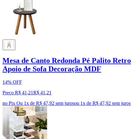
Mesa de Canto Redonda Pé Palito Retro
Apoio de Sofa Decoração MDF
14% OFF
Preço R$ 41,21
R$
41
,
21
no Pix
Ou 1x de R$ 47,92 sem juros
ou
1
x de
R$ 47,92
sem juros