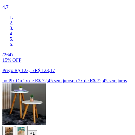
4.7
(264)
15% OFF
Preço R$ 123,17
R$
123
,
17
no Pix
Ou 2x de R$ 72,45 sem juros
ou
2
x de
R$ 72,45
sem juros
+1