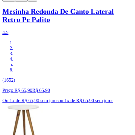
Mesinha Redonda De Canto Lateral
Retro Pe Palito
4.5
(1652)
Preço R$ 65,90
R$
65
,
90
Ou 1x de R$ 65,90 sem juros
ou
1
x de
R$ 65,90
sem juros