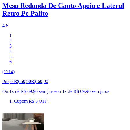
Mesa Redonda De Canto Apoio e Lateral
Retro Pe Palito
4.6
(1214)
Preço R$ 69,90
R$
69
,
90
Ou 1x de R$ 69,90 sem juros
ou
1
x de
R$ 69,90
sem juros
Cupom R$ 5 OFF