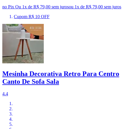
no Pix
Ou 1x de R$ 79,00 sem juros
ou
1
x de
R$ 79,00
sem juros
Cupom R$ 10 OFF
Mesinha Decorativa Retro Para Centro
Canto De Sofa Sala
4.4