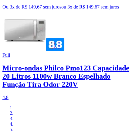
Ou 3x de R$ 149,67 sem juros
ou
3
x de
R$ 149,67
sem juros
Full
Micro-ondas Philco Pmo123 Capacidade
20 Litros 1100w Branco Espelhado
Função Tira Odor 220V
4.8