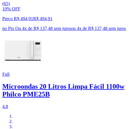
(65)
10% OFF
Preço R$ 494,91
R$
494
,
91
no Pix
Ou 4x de R$ 137,48 sem juros
ou
4
x de
R$ 137,48
sem juros
Full
Microondas 20 Litros Limpa Fácil 1100w
Philco PME25B
4.8