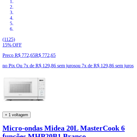
(1125)
15% OFF
Preço R$ 772,65
R$
772
,
65
no Pix
Ou 7x de R$ 129,86 sem juros
ou
7
x de
R$ 129,86
sem juros
+ 1 voltagem
Micro-ondas Midea 20L MasterCook 6
funções MHP20B1 Branco