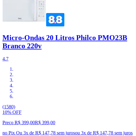
Micro-Ondas 20 Litros Philco PMO23B
Branco 220v
4.7
(1580)
10% OFF
Preço R$ 399,00
R$
399
,
00
no Pix
Ou 3x de R$ 147,78 sem juros
ou
3
x de
R$ 147,78
sem juros