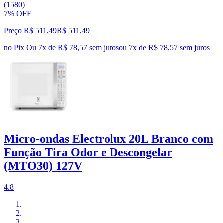
(1580)
7% OFF
Preço R$ 511,49
R$
511
,
49
no Pix
Ou 7x de R$ 78,57 sem juros
ou
7
x de
R$ 78,57
sem juros
Micro-ondas Electrolux 20L Branco com
Função Tira Odor e Descongelar
(MTO30) 127V
4.8