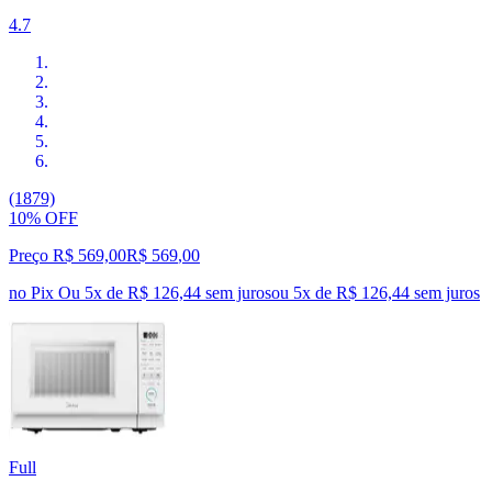
4.7
(1879)
10% OFF
Preço R$ 569,00
R$
569
,
00
no Pix
Ou 5x de R$ 126,44 sem juros
ou
5
x de
R$ 126,44
sem juros
Full