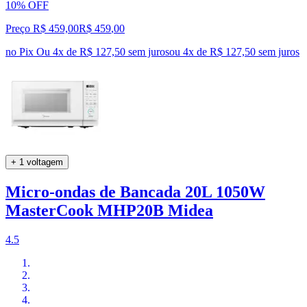
10% OFF
Preço R$ 459,00
R$
459
,
00
no Pix
Ou 4x de R$ 127,50 sem juros
ou
4
x de
R$ 127,50
sem juros
+ 1 voltagem
Micro-ondas de Bancada 20L 1050W
MasterCook MHP20B Midea
4.5