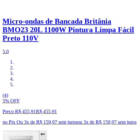
Micro-ondas de Bancada Britânia
BMO23 20L 1100W Pintura Limpa Fácil
Preto 110V
5.0
(4)
5% OFF
Preço R$ 455,91
R$
455
,
91
no Pix
Ou 3x de R$ 159,97 sem juros
ou
3
x de
R$ 159,97
sem juros