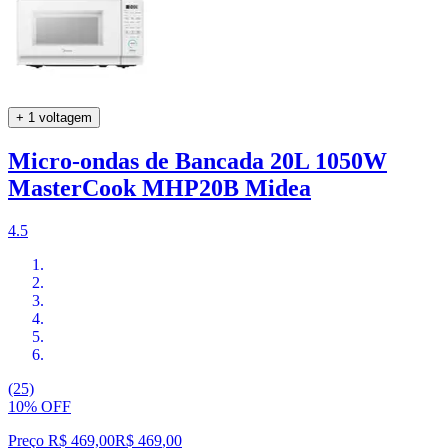
+ 1 voltagem
Micro-ondas de Bancada 20L 1050W
MasterCook MHP20B Midea
4.5
(25)
10% OFF
Preço R$ 469,00
R$
469
,
00