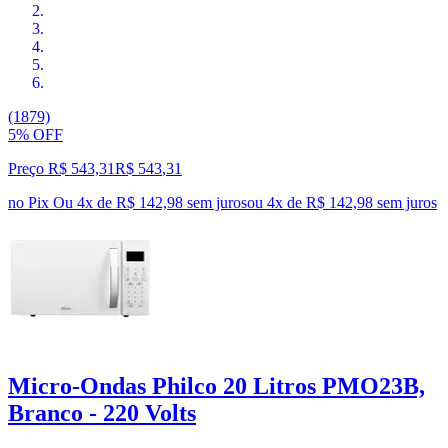
(1879)
5% OFF
Preço R$ 543,31
R$
543
,
31
no Pix
Ou 4x de R$ 142,98 sem juros
ou
4
x de
R$ 142,98
sem juros
Micro-Ondas Philco 20 Litros PMO23B,
Branco - 220 Volts