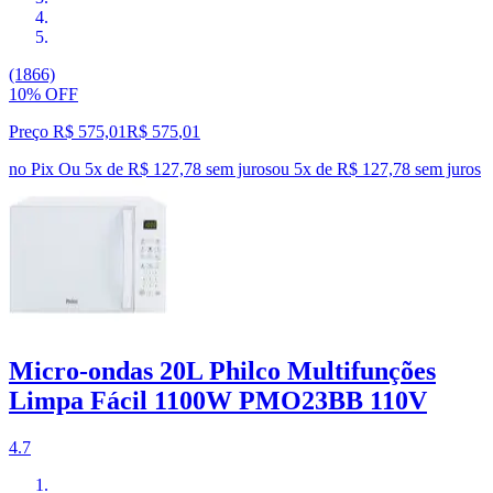
(1866)
10% OFF
Preço R$ 575,01
R$
575
,
01
no Pix
Ou 5x de R$ 127,78 sem juros
ou
5
x de
R$ 127,78
sem juros
Micro-ondas 20L Philco Multifunções
Limpa Fácil 1100W PMO23BB 110V
4.7