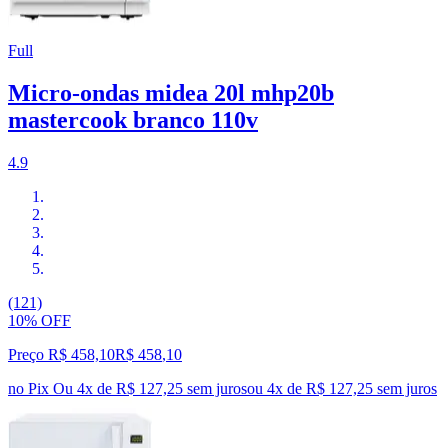
Full
Micro-ondas midea 20l mhp20b
mastercook branco 110v
4.9
(121)
10% OFF
Preço R$ 458,10
R$
458
,
10
no Pix
Ou 4x de R$ 127,25 sem juros
ou
4
x de
R$ 127,25
sem juros