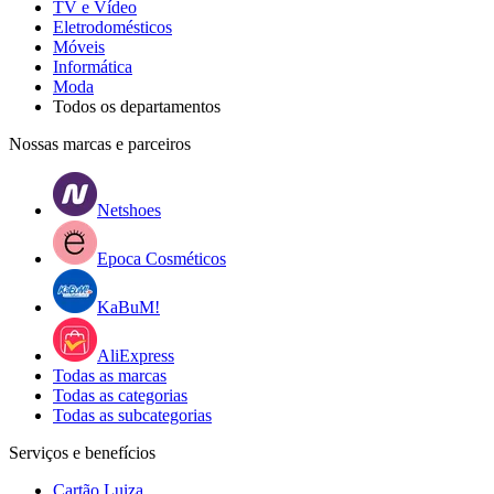
TV e Vídeo
Eletrodomésticos
Móveis
Informática
Moda
Todos os departamentos
Nossas marcas e parceiros
Netshoes
Epoca Cosméticos
KaBuM!
AliExpress
Todas as marcas
Todas as categorias
Todas as subcategorias
Serviços e benefícios
Cartão Luiza