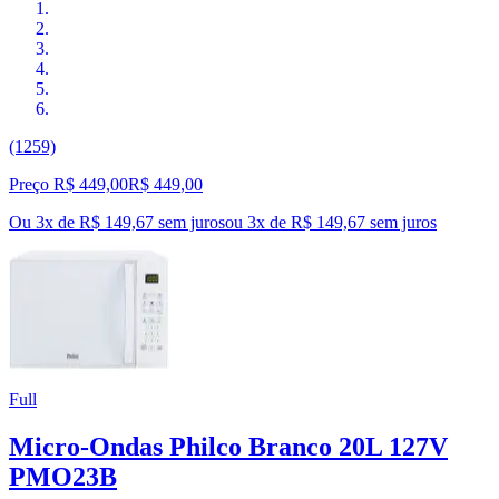
(1259)
Preço R$ 449,00
R$
449
,
00
Ou 3x de R$ 149,67 sem juros
ou
3
x de
R$ 149,67
sem juros
Full
Micro-Ondas Philco Branco 20L 127V
PMO23B