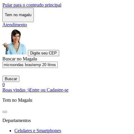
Pular para o conteudo principal
Tem no magalu
Atendimento
Digite seu CEP
Buscar no Magalu
Buscar
0
Boas vindas :)
Entre ou Cadastre-se
Tem no Magalu
Departamentos
Celulares e Smartphones