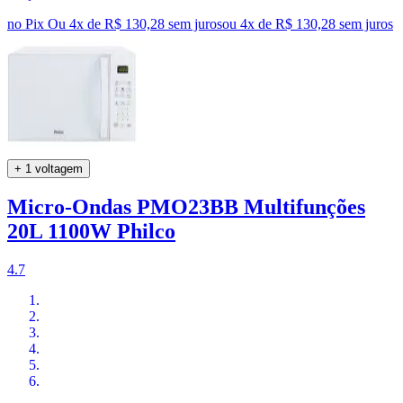
no Pix
Ou 4x de R$ 130,28 sem juros
ou
4
x de
R$ 130,28
sem juros
+ 1 voltagem
Micro-Ondas PMO23BB Multifunções
20L 1100W Philco
4.7