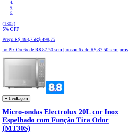
(1302)
5% OFF
Preço R$ 498,75
R$
498
,
75
no Pix
Ou 6x de R$ 87,50 sem juros
ou
6
x de
R$ 87,50
sem juros
+ 1 voltagem
Micro-ondas Electrolux 20L cor Inox
Espelhado com Função Tira Odor
(MT30S)