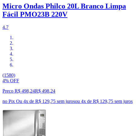
Micro Ondas Philco 20L Branco Limpa
Fácil PMO23B 220V
4.7
(1580)
4% OFF
Preço R$ 498,24
R$
498
,
24
no Pix
Ou 4x de R$ 129,75 sem juros
ou
4
x de
R$ 129,75
sem juros