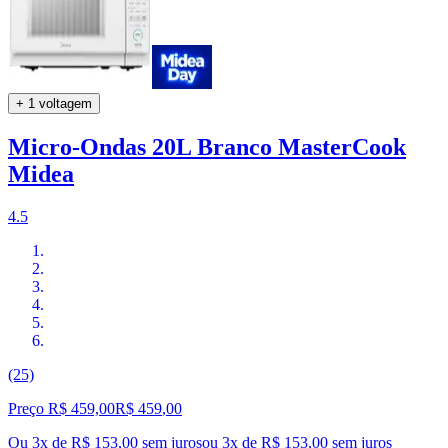
+ 1 voltagem
Micro-Ondas 20L Branco MasterCook
Midea
4.5
(25)
Preço R$ 459,00
R$
459
,
00
Ou 3x de R$ 153,00 sem juros
ou
3
x de
R$ 153,00
sem juros