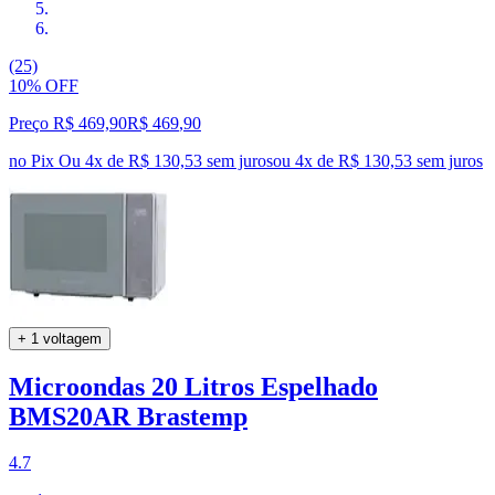
(25)
10% OFF
Preço R$ 469,90
R$
469
,
90
no Pix
Ou 4x de R$ 130,53 sem juros
ou
4
x de
R$ 130,53
sem juros
+ 1 voltagem
Microondas 20 Litros Espelhado
BMS20AR Brastemp
4.7