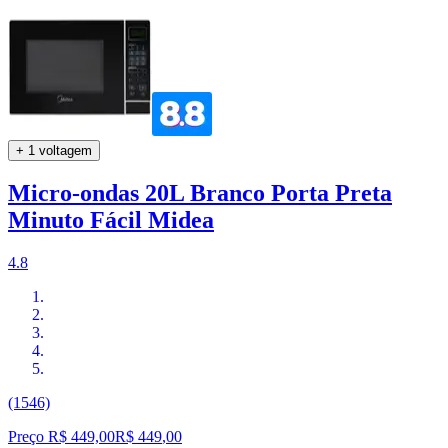
+ 1 voltagem
Micro-ondas 20L Branco Porta Preta
Minuto Fácil Midea
4.8
(1546)
Preço R$ 449,00
R$
449
,
00