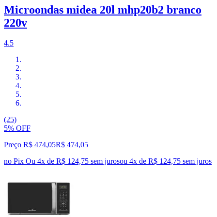
Microondas midea 20l mhp20b2 branco
220v
4.5
(25)
5% OFF
Preço R$ 474,05
R$
474
,
05
no Pix
Ou 4x de R$ 124,75 sem juros
ou
4
x de
R$ 124,75
sem juros