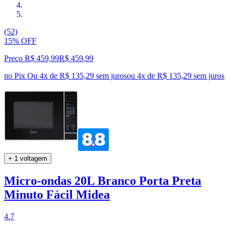
(52)
15% OFF
Preço R$ 459,99
R$
459
,
99
no Pix
Ou 4x de R$ 135,29 sem juros
ou
4
x de
R$ 135,29
sem juros
+ 1 voltagem
Micro-ondas 20L Branco Porta Preta
Minuto Fácil Midea
4.7