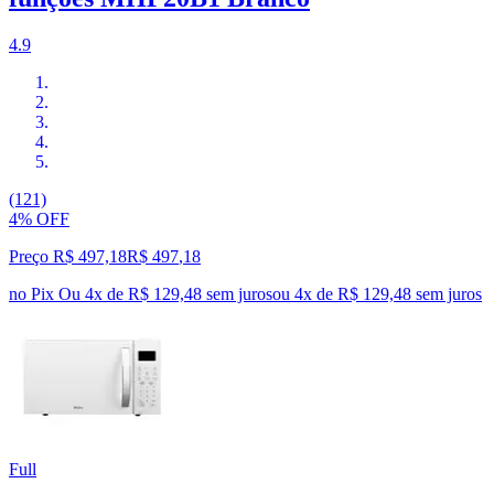
4.9
(121)
4% OFF
Preço R$ 497,18
R$
497
,
18
no Pix
Ou 4x de R$ 129,48 sem juros
ou
4
x de
R$ 129,48
sem juros
Full