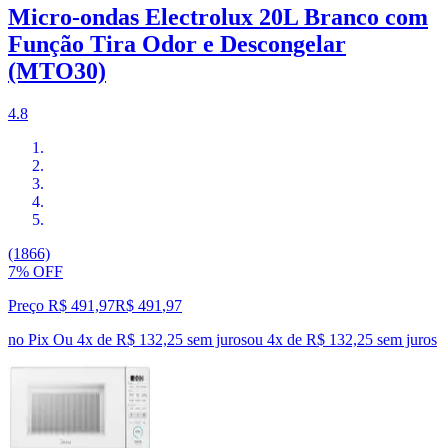
Micro-ondas Electrolux 20L Branco com
Função Tira Odor e Descongelar
(MTO30)
4.8
(1866)
7% OFF
Preço R$ 491,97
R$
491
,
97
no Pix
Ou 4x de R$ 132,25 sem juros
ou
4
x de
R$ 132,25
sem juros