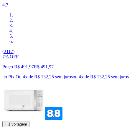
4.7
(2117)
7% OFF
Preço R$ 491,97
R$
491
,
97
no Pix
Ou 4x de R$ 132,25 sem juros
ou
4
x de
R$ 132,25
sem juros
+ 1 voltagem