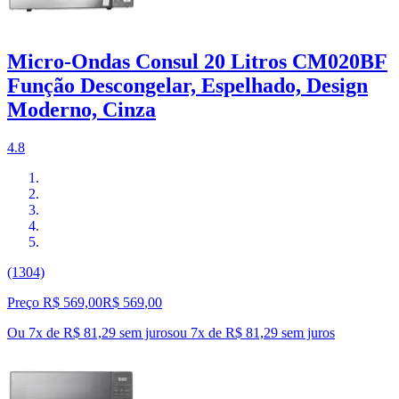
Micro-Ondas Consul 20 Litros CM020BF
Função Descongelar, Espelhado, Design
Moderno, Cinza
4.8
(1304)
Preço R$ 569,00
R$
569
,
00
Ou 7x de R$ 81,29 sem juros
ou
7
x de
R$ 81,29
sem juros