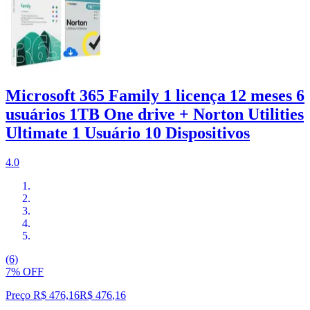
Microsoft 365 Family 1 licença 12 meses 6
usuários 1TB One drive + Norton Utilities
Ultimate 1 Usuário 10 Dispositivos
4.0
(6)
7% OFF
Preço R$ 476,16
R$
476
,
16