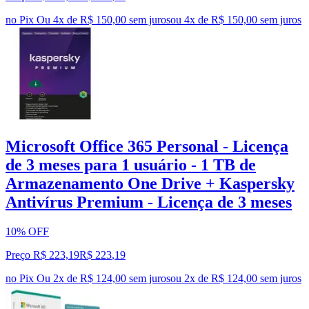
no Pix
Ou 4x de R$ 150,00 sem juros
ou
4
x de
R$ 150,00
sem juros
Microsoft Office 365 Personal - Licença
de 3 meses para 1 usuário - 1 TB de
Armazenamento One Drive + Kaspersky
Antivírus Premium - Licença de 3 meses
10% OFF
Preço R$ 223,19
R$
223
,
19
no Pix
Ou 2x de R$ 124,00 sem juros
ou
2
x de
R$ 124,00
sem juros