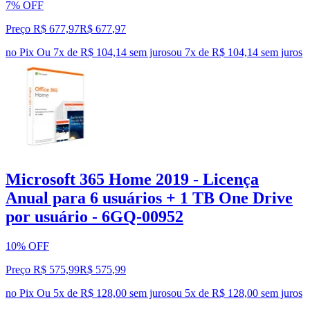
7% OFF
Preço R$ 677,97
R$
677
,
97
no Pix
Ou 7x de R$ 104,14 sem juros
ou
7
x de
R$ 104,14
sem juros
Microsoft 365 Home 2019 - Licença
Anual para 6 usuários + 1 TB One Drive
por usuário - 6GQ-00952
10% OFF
Preço R$ 575,99
R$
575
,
99
no Pix
Ou 5x de R$ 128,00 sem juros
ou
5
x de
R$ 128,00
sem juros