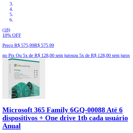
(18)
10% OFF
Preço R$ 575,99
R$
575
,
99
no Pix
Ou 5x de R$ 128,00 sem juros
ou
5
x de
R$ 128,00
sem juros
Microsoft 365 Family 6GQ-00088 Até 6
dispositivos + One drive 1tb cada usuário
Anual