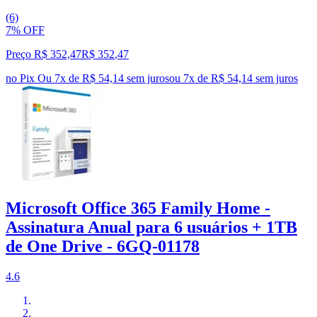
(6)
7% OFF
Preço R$ 352,47
R$
352
,
47
no Pix
Ou 7x de R$ 54,14 sem juros
ou
7
x de
R$ 54,14
sem juros
Microsoft Office 365 Family Home -
Assinatura Anual para 6 usuários + 1TB
de One Drive - 6GQ-01178
4.6