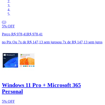
(1)
5% OFF
Preço R$ 978,41
R$
978
,
41
no Pix
Ou 7x de R$ 147,13 sem juros
ou
7
x de
R$ 147,13
sem juros
Windows 11 Pro + Microsoft 365
Personal
5% OFF