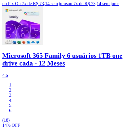
no Pix
Ou 7x de R$ 73,14 sem juros
ou
7
x de
R$ 73,14
sem juros
Microsoft 365 Family 6 usuários 1TB one
drive cada - 12 Meses
4.6
(18)
14% OFF