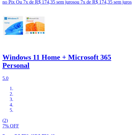
no Pix
Ou 7x de R$ 174,35 sem juros
ou
7
x de
R$ 174,35
sem juros
Windows 11 Home + Microsoft 365
Personal
5.0
(2)
7% OFF