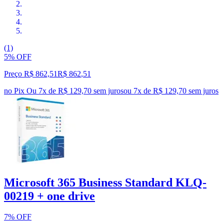
(1)
5% OFF
Preço R$ 862,51
R$
862
,
51
no Pix
Ou 7x de R$ 129,70 sem juros
ou
7
x de
R$ 129,70
sem juros
Microsoft 365 Business Standard KLQ-
00219 + one drive
7% OFF