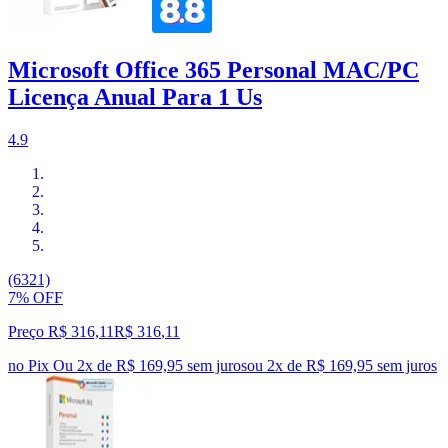
Microsoft Office 365 Personal MAC/PC
Licença Anual Para 1 Us
4.9
(6321)
7% OFF
Preço R$ 316,11
R$
316
,
11
no Pix
Ou 2x de R$ 169,95 sem juros
ou
2
x de
R$ 169,95
sem juros