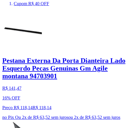
Cupom R$ 40 OFF
Pestana Externa Da Porta Dianteira Lado
Esquerdo Pecas Genuinas Gm Agile
montana 94703901
R$ 141,47
16% OFF
Preço R$ 118,14
R$
118
,
14
no Pix
Ou 2x de R$ 63,52 sem juros
ou
2
x de
R$ 63,52
sem juros