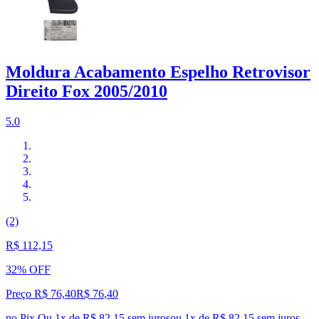
Moldura Acabamento Espelho Retrovisor
Direito Fox 2005/2010
5.0
(2)
R$ 112,15
32% OFF
Preço R$ 76,40
R$
76
,
40
no Pix
Ou 1x de R$ 82,15 sem juros
ou
1
x de
R$ 82,15
sem juros