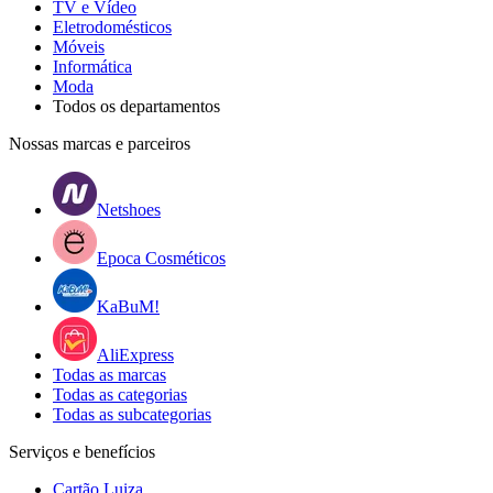
TV e Vídeo
Eletrodomésticos
Móveis
Informática
Moda
Todos os departamentos
Nossas marcas e parceiros
Netshoes
Epoca Cosméticos
KaBuM!
AliExpress
Todas as marcas
Todas as categorias
Todas as subcategorias
Serviços e benefícios
Cartão Luiza