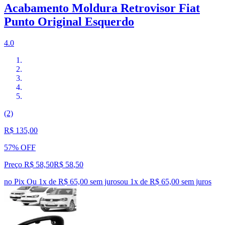
Acabamento Moldura Retrovisor Fiat
Punto Original Esquerdo
4.0
(2)
R$ 135,00
57% OFF
Preço R$ 58,50
R$
58
,
50
no Pix
Ou 1x de R$ 65,00 sem juros
ou
1
x de
R$ 65,00
sem juros