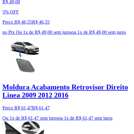
R$ 49,00
5% OFF
Preço R$ 46,55
R$
46
,
55
no Pix
Ou 1x de R$ 49,00 sem juros
ou
1
x de
R$ 49,00
sem juros
Moldura Acabamento Retrovisor Direito
Linea 2009 2012 2016
Preço R$ 61,47
R$
61
,
47
Ou 1x de R$ 61,47 sem juros
ou
1
x de
R$ 61,47
sem juros