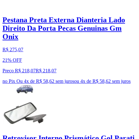
Pestana Preta Externa Dianteria Lado
Direito Da Porta Pecas Genuinas Gm
Onix
R$ 275,07
21% OFF
Preço R$ 218,07
R$
218
,
07
no Pix
Ou 4x de R$ 58,62 sem juros
ou
4
x de
R$ 58,62
sem juros
Retrovisor Interno Prismático Gol Parati