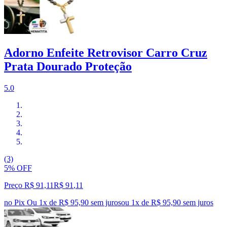
Adorno Enfeite Retrovisor Carro Cruz
Prata Dourado Proteção
5.0
(3)
5% OFF
Preço R$ 91,11
R$
91
,
11
no Pix
Ou 1x de R$ 95,90 sem juros
ou
1
x de
R$ 95,90
sem juros