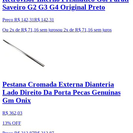
Saveiro G2 G3 G4 Original Preto
Preço R$ 142,31
R$
142
,
31
Ou 2x de R$ 71,16 sem juros
ou
2
x de
R$ 71,16
sem juros
Pestana Cromada Externa Dianteria
Lado Direito Da Porta Pecas Genuinas
Gm Onix
R$ 362,03
13% OFF