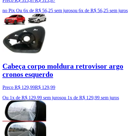
Preço R$ 313,87
R$
313
,
87
no Pix
Ou 6x de R$ 56,25 sem juros
ou
6
x de
R$ 56,25
sem juros
Cabeça corpo moldura retrovisor argo
cronos esquerdo
Preço R$ 129,99
R$
129
,
99
Ou 1x de R$ 129,99 sem juros
ou
1
x de
R$ 129,99
sem juros