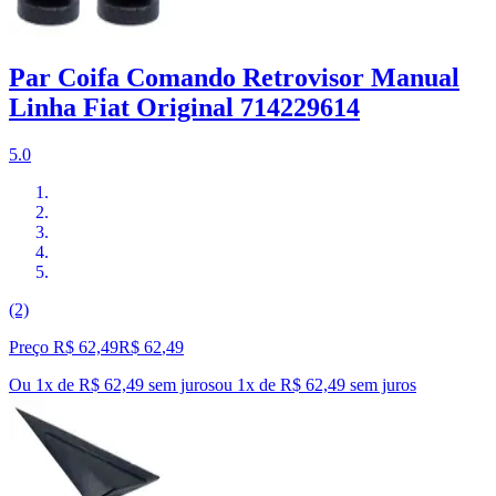
Par Coifa Comando Retrovisor Manual
Linha Fiat Original 714229614
5.0
(2)
Preço R$ 62,49
R$
62
,
49
Ou 1x de R$ 62,49 sem juros
ou
1
x de
R$ 62,49
sem juros