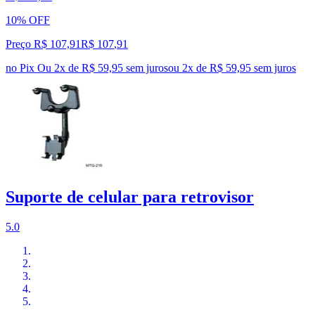
10% OFF
Preço R$ 107,91
R$
107
,
91
no Pix
Ou 2x de R$ 59,95 sem juros
ou
2
x de
R$ 59,95
sem juros
Suporte de celular para retrovisor
5.0