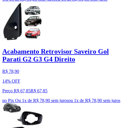
Acabamento Retrovisor Saveiro Gol
Parati G2 G3 G4 Direito
R$ 78,90
14% OFF
Preço R$ 67,85
R$
67
,
85
no Pix
Ou 1x de R$ 78,90 sem juros
ou
1
x de
R$ 78,90
sem juros