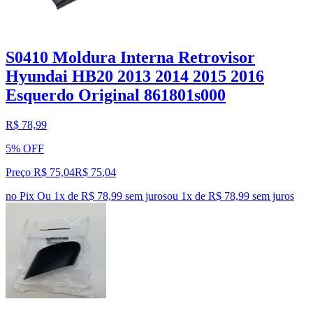
S0410 Moldura Interna Retrovisor
Hyundai HB20 2013 2014 2015 2016
Esquerdo Original 861801s000
R$ 78,99
5% OFF
Preço R$ 75,04
R$
75
,
04
no Pix
Ou 1x de R$ 78,99 sem juros
ou
1
x de
R$ 78,99
sem juros