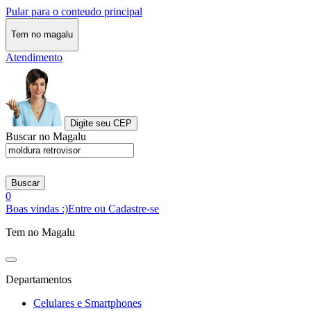
Pular para o conteudo principal
Tem no magalu
Atendimento
Digite seu CEP
Buscar no Magalu
Buscar
0
Boas vindas :)
Entre ou Cadastre-se
Tem no Magalu
Departamentos
Celulares e Smartphones