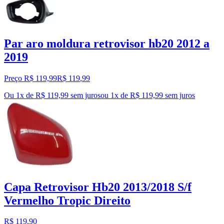
Par aro moldura retrovisor hb20 2012 a
2019
Preço R$ 119,99
R$
119
,
99
Ou 1x de R$ 119,99 sem juros
ou
1
x de
R$ 119,99
sem juros
Capa Retrovisor Hb20 2013/2018 S/f
Vermelho Tropic Direito
R$ 119,90