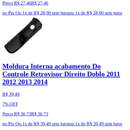
Preço R$ 27,46
R$
27
,
46
no Pix
Ou 1x de R$ 28,90 sem juros
ou
1
x de
R$ 28,90
sem juros
Moldura Interna acabamento Do
Controle Retrovisor Direito Doblo 2011
2012 2013 2014
R$ 39,49
7% OFF
Preço R$ 36,73
R$
36
,
73
no Pix
Ou 1x de R$ 39,49 sem juros
ou
1
x de
R$ 39,49
sem juros