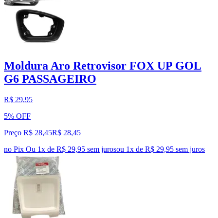
Moldura Aro Retrovisor FOX UP GOL
G6 PASSAGEIRO
R$ 29,95
5% OFF
Preço R$ 28,45
R$
28
,
45
no Pix
Ou 1x de R$ 29,95 sem juros
ou
1
x de
R$ 29,95
sem juros