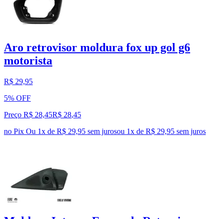
Aro retrovisor moldura fox up gol g6
motorista
R$ 29,95
5% OFF
Preço R$ 28,45
R$
28
,
45
no Pix
Ou 1x de R$ 29,95 sem juros
ou
1
x de
R$ 29,95
sem juros