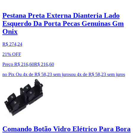
Pestana Preta Externa Dianteria Lado
Esquerdo Da Porta Pecas Genuinas Gm
Onix
R$ 274,24
21% OFF
Preço R$ 216,60
R$
216
,
60
no Pix
Ou 4x de R$ 58,23 sem juros
ou
4
x de
R$ 58,23
sem juros
Comando Botão Vidro Elétrico Para Bora