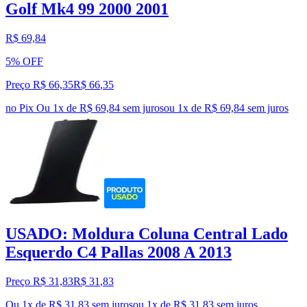
Golf Mk4 99 2000 2001
R$ 69,84
5% OFF
Preço R$ 66,35
R$
66
,
35
no Pix
Ou 1x de R$ 69,84 sem juros
ou
1
x de
R$ 69,84
sem juros
USADO: Moldura Coluna Central Lado
Esquerdo C4 Pallas 2008 A 2013
Preço R$ 31,83
R$
31
,
83
Ou 1x de R$ 31,83 sem juros
ou
1
x de
R$ 31,83
sem juros