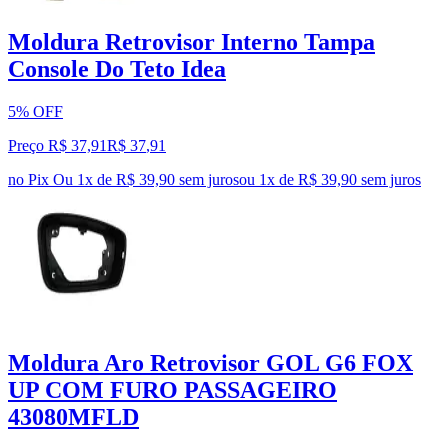
Moldura Retrovisor Interno Tampa
Console Do Teto Idea
5% OFF
Preço R$ 37,91
R$
37
,
91
no Pix
Ou 1x de R$ 39,90 sem juros
ou
1
x de
R$ 39,90
sem juros
Moldura Aro Retrovisor GOL G6 FOX
UP COM FURO PASSAGEIRO
43080MFLD