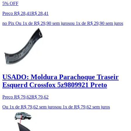
5% OFF
Preço R$ 28,41
R$
28
,
41
no Pix
Ou 1x de R$ 29,90 sem juros
ou
1
x de
R$ 29,90
sem juros
USADO: Moldura Parachoque Traseir
Esquerd Crossfox 5z9809921 Preto
Preço R$ 79,62
R$
79
,
62
Ou 1x de R$ 79,62 sem juros
ou
1
x de
R$ 79,62
sem juros