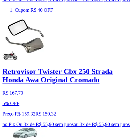
Cupom R$ 40 OFF
Retrovisor Twister Cbx 250 Strada
Honda Awa Original Cromado
R$ 167,70
5% OFF
Preço R$ 159,32
R$
159
,
32
no Pix
Ou 3x de R$ 55,90 sem juros
ou
3
x de
R$ 55,90
sem juros