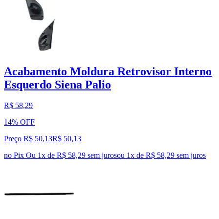
Acabamento Moldura Retrovisor Interno
Esquerdo Siena Palio
R$ 58,29
14% OFF
Preço R$ 50,13
R$
50
,
13
no Pix
Ou 1x de R$ 58,29 sem juros
ou
1
x de
R$ 58,29
sem juros