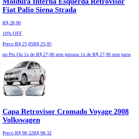
Moldura Interna Esquerda Retrovisor
Fiat Palio Siena Strada
R$ 28,90
10% OFF
Preço R$ 25,95
R$
25
,
95
no Pix
Ou 1x de R$ 27,90 sem juros
ou
1
x de
R$ 27,90
sem juros
Capa Retrovisor Cromado Voyage 2008
Volkswagen
Preço R$ 98,32
R$
98
,
32