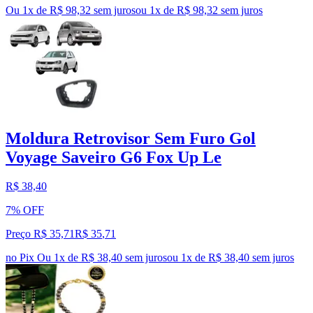
Ou 1x de R$ 98,32 sem juros
ou
1
x de
R$ 98,32
sem juros
Moldura Retrovisor Sem Furo Gol
Voyage Saveiro G6 Fox Up Le
R$ 38,40
7% OFF
Preço R$ 35,71
R$
35
,
71
no Pix
Ou 1x de R$ 38,40 sem juros
ou
1
x de
R$ 38,40
sem juros