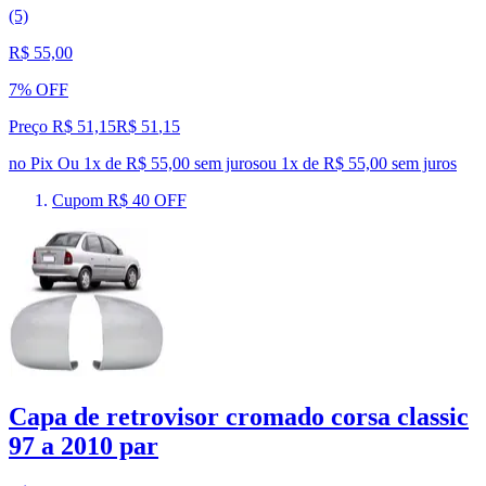
(5)
R$ 55,00
7% OFF
Preço R$ 51,15
R$
51
,
15
no Pix
Ou 1x de R$ 55,00 sem juros
ou
1
x de
R$ 55,00
sem juros
Cupom R$ 40 OFF
Capa de retrovisor cromado corsa classic
97 a 2010 par