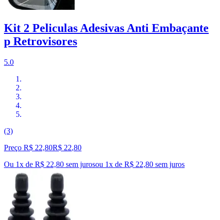
Kit 2 Peliculas Adesivas Anti Embaçante
p Retrovisores
5.0
(3)
Preço R$ 22,80
R$
22
,
80
Ou 1x de R$ 22,80 sem juros
ou
1
x de
R$ 22,80
sem juros