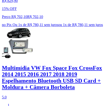
R$ 829,90
15% OFF
Preço R$ 702,10
R$
702
,
10
no Pix
Ou 1x de R$ 780,11 sem juros
ou
1
x de
R$ 780,11
sem juros
Multimídia VW Fox Space Fox CrossFox
2014 2015 2016 2017 2018 2019
Espelhamento Bluetooth USB SD Card +
Moldura + Câmera Borboleta
5.0