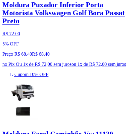
Moldura Puxador Inferior Porta
Motorista Volkswagen Golf Bora Passat
Preto
R$ 72,00
5% OFF
Preço R$ 68,40
R$
68
,
40
no Pix
Ou 1x de R$ 72,00 sem juros
ou
1
x de
R$ 72,00
sem juros
Cupom 10% OFF