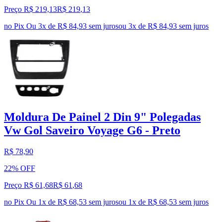
Preço R$ 219,13
R$
219
,
13
no Pix
Ou 3x de R$ 84,93 sem juros
ou
3
x de
R$ 84,93
sem juros
Moldura De Painel 2 Din 9" Polegadas
Vw Gol Saveiro Voyage G6 - Preto
R$ 78,90
22% OFF
Preço R$ 61,68
R$
61
,
68
no Pix
Ou 1x de R$ 68,53 sem juros
ou
1
x de
R$ 68,53
sem juros