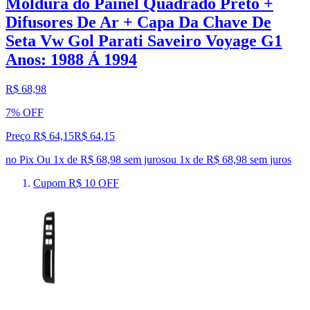
Moldura do Painel Quadrado Preto +
Difusores De Ar + Capa Da Chave De
Seta Vw Gol Parati Saveiro Voyage G1
Anos: 1988 Á 1994
R$ 68,98
7% OFF
Preço R$ 64,15
R$
64
,
15
no Pix
Ou 1x de R$ 68,98 sem juros
ou
1
x de
R$ 68,98
sem juros
Cupom R$ 10 OFF