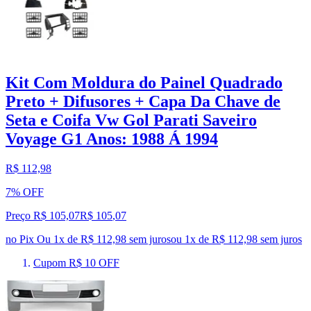
Kit Com Moldura do Painel Quadrado
Preto + Difusores + Capa Da Chave de
Seta e Coifa Vw Gol Parati Saveiro
Voyage G1 Anos: 1988 Á 1994
R$ 112,98
7% OFF
Preço R$ 105,07
R$
105
,
07
no Pix
Ou 1x de R$ 112,98 sem juros
ou
1
x de
R$ 112,98
sem juros
Cupom R$ 10 OFF