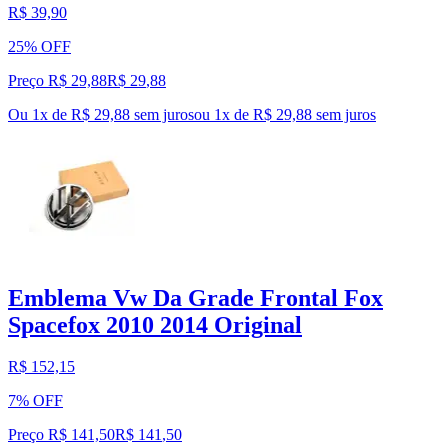
R$ 39,90
25% OFF
Preço R$ 29,88
R$
29
,
88
Ou 1x de R$ 29,88 sem juros
ou
1
x de
R$ 29,88
sem juros
Emblema Vw Da Grade Frontal Fox
Spacefox 2010 2014 Original
R$ 152,15
7% OFF
Preço R$ 141,50
R$
141
,
50