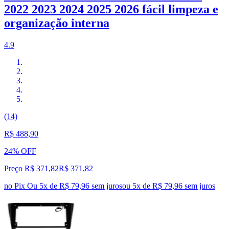
2022 2023 2024 2025 2026 fácil limpeza e
organização interna
4.9
(14)
R$ 488,90
24% OFF
Preço R$ 371,82
R$
371
,
82
no Pix
Ou 5x de R$ 79,96 sem juros
ou
5
x de
R$ 79,96
sem juros