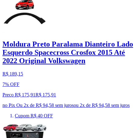
Moldura Preto Paralama Dianteiro Lado
Esquerdo Spacecross Crosfox 2015 Até
2022 Original Volkswagen
R$ 189,15
7% OFF
Preço R$ 175,91
R$
175
,
91
no Pix
Ou 2x de R$ 94,58 sem juros
ou
2
x de
R$ 94,58
sem juros
Cupom R$ 40 OFF