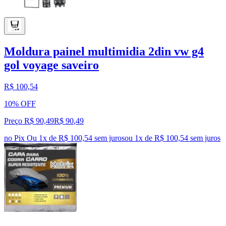
Moldura painel multimidia 2din vw g4
gol voyage saveiro
R$ 100,54
10% OFF
Preço R$ 90,49
R$
90
,
49
no Pix
Ou 1x de R$ 100,54 sem juros
ou
1
x de
R$ 100,54
sem juros