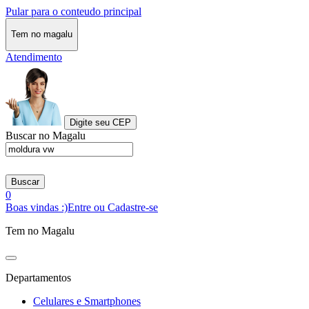
Pular para o conteudo principal
Tem no magalu
Atendimento
Digite seu CEP
Buscar no Magalu
Buscar
0
Boas vindas :)
Entre ou Cadastre-se
Tem no Magalu
Departamentos
Celulares e Smartphones