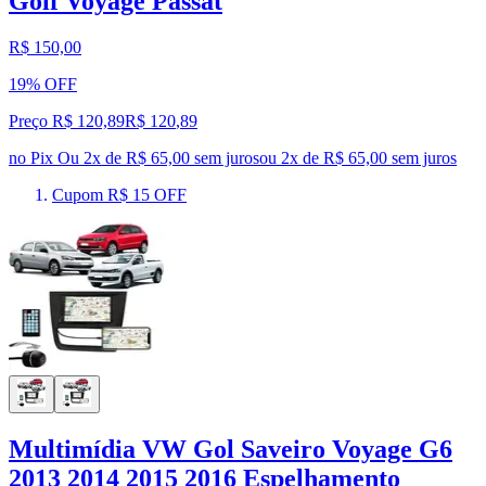
Golf Voyage Passat
R$ 150,00
19% OFF
Preço R$ 120,89
R$
120
,
89
no Pix
Ou 2x de R$ 65,00 sem juros
ou
2
x de
R$ 65,00
sem juros
Cupom R$ 15 OFF
Multimídia VW Gol Saveiro Voyage G6
2013 2014 2015 2016 Espelhamento