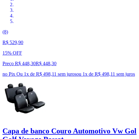
(8)
R$ 529,90
15% OFF
Preço R$ 448,30
R$
448
,
30
no Pix
Ou 1x de R$ 498,11 sem juros
ou
1
x de
R$ 498,11
sem juros
Capa de banco Couro Automotivo Vw Gol