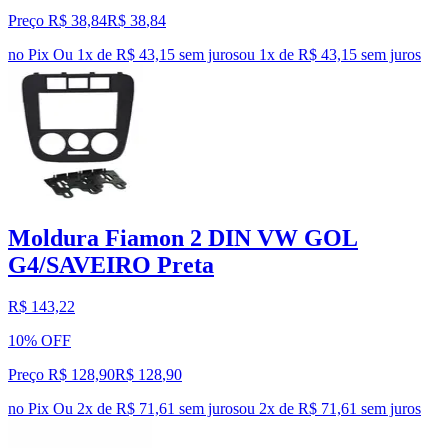
Preço R$ 38,84
R$
38
,
84
no Pix
Ou 1x de R$ 43,15 sem juros
ou
1
x de
R$ 43,15
sem juros
Moldura Fiamon 2 DIN VW GOL
G4/SAVEIRO Preta
R$ 143,22
10% OFF
Preço R$ 128,90
R$
128
,
90
no Pix
Ou 2x de R$ 71,61 sem juros
ou
2
x de
R$ 71,61
sem juros