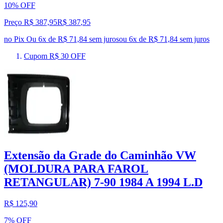
10% OFF
Preço R$ 387,95
R$
387
,
95
no Pix
Ou 6x de R$ 71,84 sem juros
ou
6
x de
R$ 71,84
sem juros
Cupom R$ 30 OFF
Extensão da Grade do Caminhão VW
(MOLDURA PARA FAROL
RETANGULAR) 7-90 1984 A 1994 L.D
R$ 125,90
7% OFF