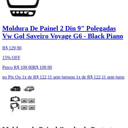
Moldura De Painel 2 Din 9" Polegadas
Vw Gol Saveiro Voyage G6 - Black Piano
R$ 129,90
15% OFF
Preço R$ 109,90
R$
109
,
90
no Pix
Ou 1x de R$ 122,11 sem juros
ou
1
x de
R$ 122,11
sem juros