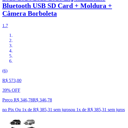
Bluetooth USB SD Card + Moldura +
Câmera Borboleta
1.7
(6)
R$ 573,00
39% OFF
Preço R$ 346,78
R$
346
,
78
no Pix
Ou 1x de R$ 385,31 sem juros
ou
1
x de
R$ 385,31
sem juros