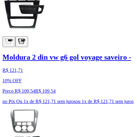
Moldura 2 din vw g6 gol voyage saveiro -
R$ 121,71
10% OFF
Preço R$ 109,54
R$
109
,
54
no Pix
Ou 1x de R$ 121,71 sem juros
ou
1
x de
R$ 121,71
sem juros