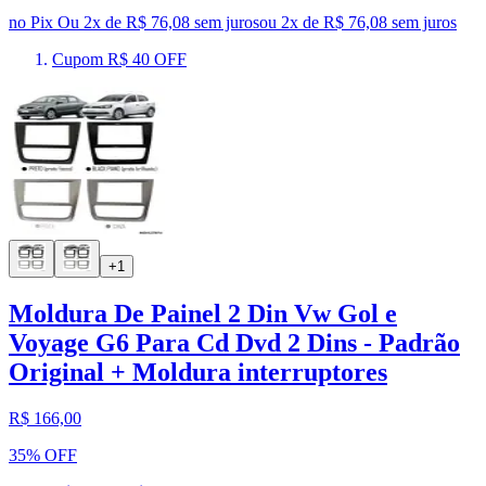
no Pix
Ou 2x de R$ 76,08 sem juros
ou
2
x de
R$ 76,08
sem juros
Cupom R$ 40 OFF
+1
Moldura De Painel 2 Din Vw Gol e
Voyage G6 Para Cd Dvd 2 Dins - Padrão
Original + Moldura interruptores
R$ 166,00
35% OFF