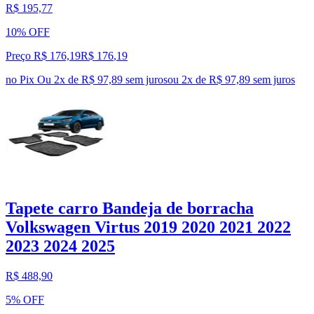
R$ 195,77
10% OFF
Preço R$ 176,19
R$
176
,
19
no Pix
Ou 2x de R$ 97,89 sem juros
ou
2
x de
R$ 97,89
sem juros
Tapete carro Bandeja de borracha
Volkswagen Virtus 2019 2020 2021 2022
2023 2024 2025
R$ 488,90
5% OFF