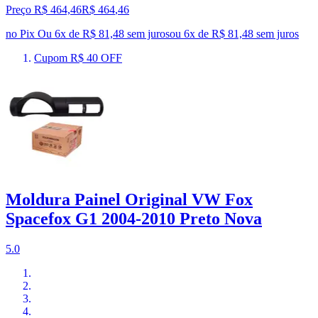
Preço R$ 464,46
R$
464
,
46
no Pix
Ou 6x de R$ 81,48 sem juros
ou
6
x de
R$ 81,48
sem juros
Cupom R$ 40 OFF
Moldura Painel Original VW Fox
Spacefox G1 2004-2010 Preto Nova
5.0