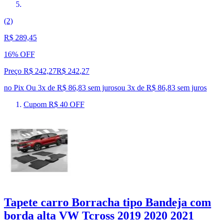
(2)
R$ 289,45
16% OFF
Preço R$ 242,27
R$
242
,
27
no Pix
Ou 3x de R$ 86,83 sem juros
ou
3
x de
R$ 86,83
sem juros
Cupom R$ 40 OFF
Tapete carro Borracha tipo Bandeja com
borda alta VW Tcross 2019 2020 2021