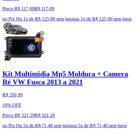
Preço R$ 117,09
R$
117
,
09
no Pix
Ou 1x de R$ 125,90 sem juros
ou
1
x de
R$ 125,90
sem juros
Kit Multimidia Mp5 Moldura + Camera
Ré VW Fusca 2013 a 2021
R$ 356,99
10% OFF
Preço R$ 321,29
R$
321
,
29
no Pix
Ou 5x de R$ 71,40 sem juros
ou
5
x de
R$ 71,40
sem juros