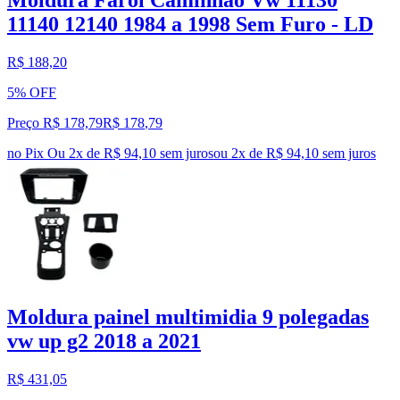
Moldura Farol Caminhão Vw 11130
11140 12140 1984 a 1998 Sem Furo - LD
R$ 188,20
5% OFF
Preço R$ 178,79
R$
178
,
79
no Pix
Ou 2x de R$ 94,10 sem juros
ou
2
x de
R$ 94,10
sem juros
Moldura painel multimidia 9 polegadas
vw up g2 2018 a 2021
R$ 431,05