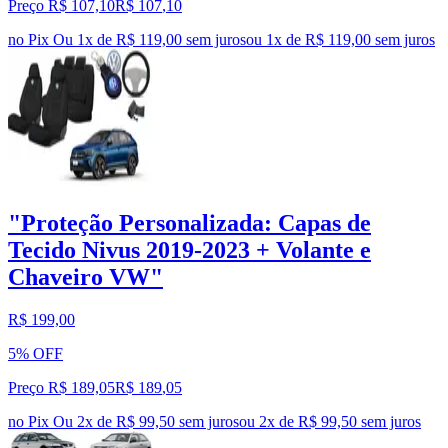
Preço R$ 107,10
R$
107
,
10
no Pix
Ou 1x de R$ 119,00 sem juros
ou
1
x de
R$ 119,00
sem juros
"Proteção Personalizada: Capas de
Tecido Nivus 2019-2023 + Volante e
Chaveiro VW"
R$ 199,00
5% OFF
Preço R$ 189,05
R$
189
,
05
no Pix
Ou 2x de R$ 99,50 sem juros
ou
2
x de
R$ 99,50
sem juros