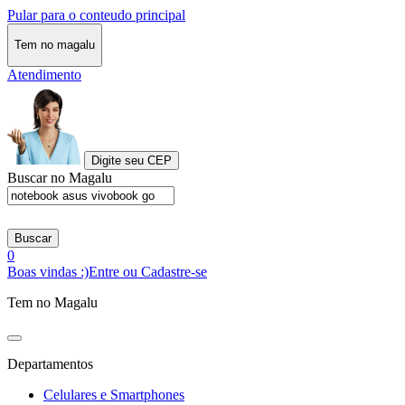
Pular para o conteudo principal
Tem no magalu
Atendimento
Digite seu CEP
Buscar no Magalu
Buscar
0
Boas vindas :)
Entre ou Cadastre-se
Tem no Magalu
Departamentos
Celulares e Smartphones