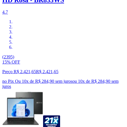
HD Rosa - BR833WS
4.7
(2395)
15% OFF
Preço R$ 2.421,65
R$
2.421
,
65
no Pix
Ou 10x de R$ 284,90 sem juros
ou
10
x de
R$ 284,90
sem
juros