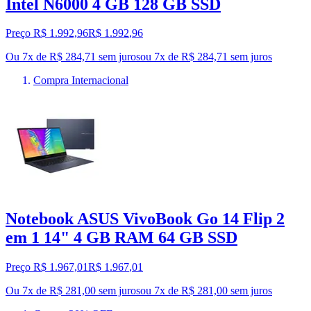
Intel N6000 4 GB 128 GB SSD
Preço R$ 1.992,96
R$
1.992
,
96
Ou 7x de R$ 284,71 sem juros
ou
7
x de
R$ 284,71
sem juros
Compra Internacional
Notebook ASUS VivoBook Go 14 Flip 2
em 1 14" 4 GB RAM 64 GB SSD
Preço R$ 1.967,01
R$
1.967
,
01
Ou 7x de R$ 281,00 sem juros
ou
7
x de
R$ 281,00
sem juros