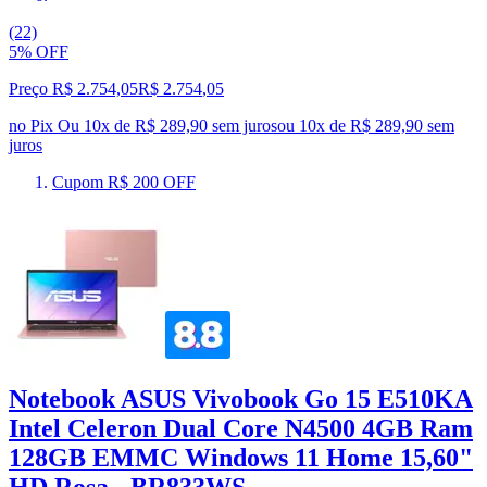
(22)
5% OFF
Preço R$ 2.754,05
R$
2.754
,
05
no Pix
Ou 10x de R$ 289,90 sem juros
ou
10
x de
R$ 289,90
sem
juros
Cupom R$ 200 OFF
Notebook ASUS Vivobook Go 15 E510KA
Intel Celeron Dual Core N4500 4GB Ram
128GB EMMC Windows 11 Home 15,60"