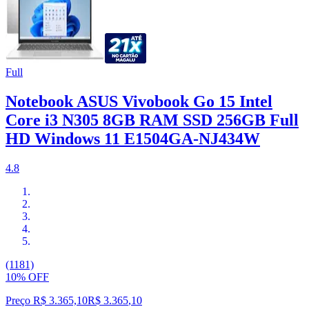
Full
Notebook ASUS Vivobook Go 15 Intel
Core i3 N305 8GB RAM SSD 256GB Full
HD Windows 11 E1504GA-NJ434W
4.8
(1181)
10% OFF
Preço R$ 3.365,10
R$
3.365
,
10