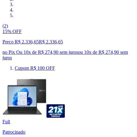
(2)
15% OFF
Preço R$ 2.336,65
R$
2.336
,
65
no Pix
Ou 10x de R$ 274,90 sem juros
ou
10
x de
R$ 274,90
sem
juros
Cupom R$ 100 OFF
Full
Patrocinado