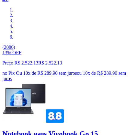
(2086)
13% OFF
Preço R$ 2.522,13
R$
2.522
,
13
no Pix
Ou 10x de R$ 289,90 sem juros
ou
10
x de
R$ 289,90
sem
juros
Notebook asus Vivobook Go 15