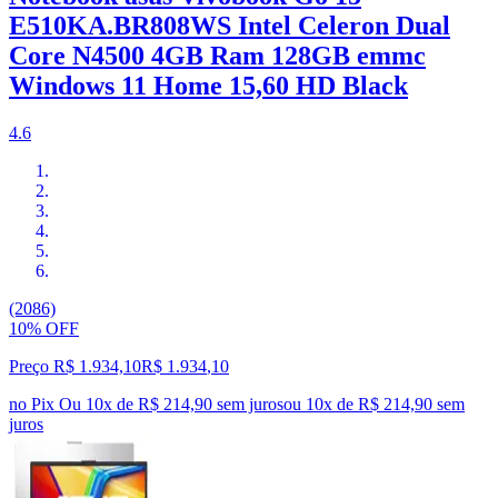
E510KA.BR808WS Intel Celeron Dual
Core N4500 4GB Ram 128GB emmc
Windows 11 Home 15,60 HD Black
4.6
(2086)
10% OFF
Preço R$ 1.934,10
R$
1.934
,
10
no Pix
Ou 10x de R$ 214,90 sem juros
ou
10
x de
R$ 214,90
sem
juros