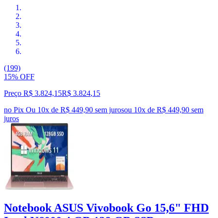
(199)
15% OFF
Preço R$ 3.824,15
R$
3.824
,
15
no Pix
Ou 10x de R$ 449,90 sem juros
ou
10
x de
R$ 449,90
sem
juros
Notebook ASUS Vivobook Go 15,6" FHD