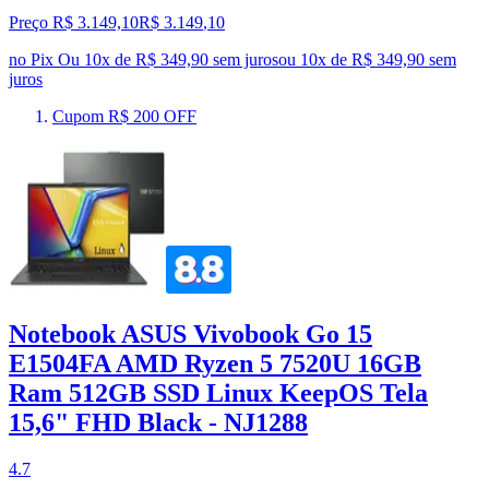
Preço R$ 3.149,10
R$
3.149
,
10
no Pix
Ou 10x de R$ 349,90 sem juros
ou
10
x de
R$ 349,90
sem
juros
Cupom R$ 200 OFF
Notebook ASUS Vivobook Go 15
E1504FA AMD Ryzen 5 7520U 16GB
Ram 512GB SSD Linux KeepOS Tela
15,6" FHD Black - NJ1288
4.7