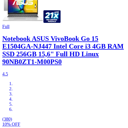
Full
Notebook ASUS VivoBook Go 15
E1504GA-NJ447 Intel Core i3 4GB RAM
SSD 256GB 15,6" Full HD Linux
90NB0ZT1-M00PS0
4.5
(380)
10% OFF