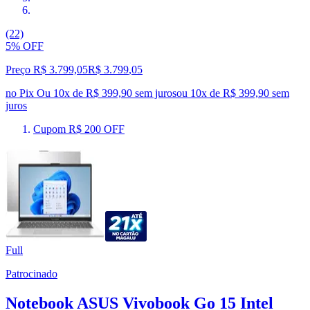
(22)
5% OFF
Preço R$ 3.799,05
R$
3.799
,
05
no Pix
Ou 10x de R$ 399,90 sem juros
ou
10
x de
R$ 399,90
sem
juros
Cupom R$ 200 OFF
Full
Patrocinado
Notebook ASUS Vivobook Go 15 Intel