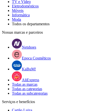
TV e Vídeo
Eletrodomésticos
Móveis
Informática
Moda
Todos os departamentos
Nossas marcas e parceiros
Netshoes
Epoca Cosméticos
KaBuM!
AliExpress
Todas as marcas
Todas as categorias
Todas as subcategorias
Serviços e benefícios
Cartão Luiza