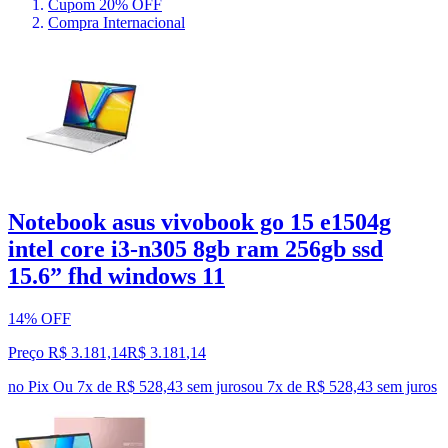
Cupom 20% OFF
Compra Internacional
Notebook asus vivobook go 15 e1504g
intel core i3-n305 8gb ram 256gb ssd
15.6” fhd windows 11
14% OFF
Preço R$ 3.181,14
R$
3.181
,
14
no Pix
Ou 7x de R$ 528,43 sem juros
ou
7
x de
R$ 528,43
sem juros