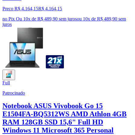
Preço R$ 4.164,15
R$
4.164
,
15
no Pix
Ou 10x de R$ 489,90 sem juros
ou
10
x de
R$ 489,90
sem
juros
Full
Patrocinado
Notebook ASUS Vivobook Go 15
E1504FA-BQ5312WS AMD Athlon 4GB
RAM 128GB SSD 15,6" Full HD
Windows 11 Microsoft 365 Personal