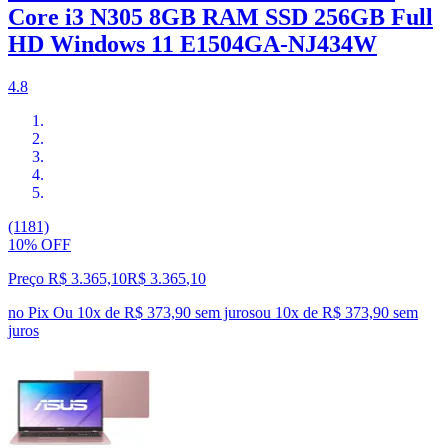
Core i3 N305 8GB RAM SSD 256GB Full
HD Windows 11 E1504GA-NJ434W
4.8
(1181)
10% OFF
Preço R$ 3.365,10
R$
3.365
,
10
no Pix
Ou 10x de R$ 373,90 sem juros
ou
10
x de
R$ 373,90
sem
juros