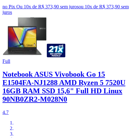
no Pix
Ou 10x de R$ 373,90 sem juros
ou
10
x de
R$ 373,90
sem
juros
Full
Notebook ASUS Vivobook Go 15
E1504FA-NJ1288 AMD Ryzen 5 7520U
16GB RAM SSD 15,6" Full HD Linux
90NB0ZR2-M028N0
4.7