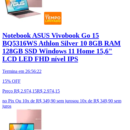
Notebook ASUS Vivobook Go 15
BQ5316WS Athlon Silver 10 8GB RAM
128GB SSD Windows 11 Home 15,6"
LCD LED FHD nível IPS
Termina em
26:56:21
15% OFF
Preço R$ 2.974,15
R$
2.974
,
15
no Pix
Ou 10x de R$ 349,90 sem juros
ou
10
x de
R$ 349,90
sem
juros