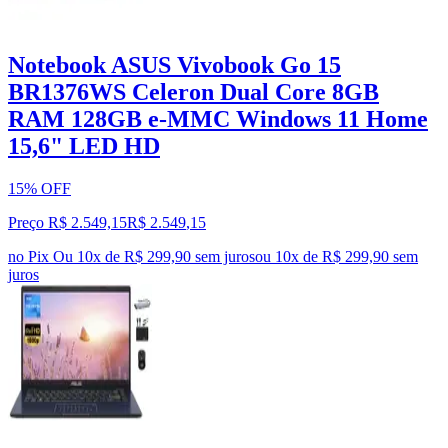
Notebook ASUS Vivobook Go 15
BR1376WS Celeron Dual Core 8GB
RAM 128GB e-MMC Windows 11 Home
15,6" LED HD
15% OFF
Preço R$ 2.549,15
R$
2.549
,
15
no Pix
Ou 10x de R$ 299,90 sem juros
ou
10
x de
R$ 299,90
sem
juros