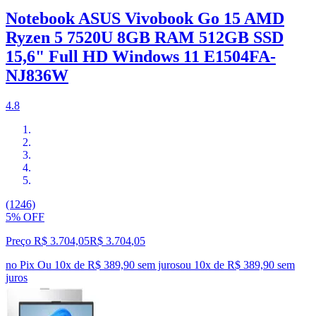
Notebook ASUS Vivobook Go 15 AMD
Ryzen 5 7520U 8GB RAM 512GB SSD
15,6" Full HD Windows 11 E1504FA-
NJ836W
4.8
(1246)
5% OFF
Preço R$ 3.704,05
R$
3.704
,
05
no Pix
Ou 10x de R$ 389,90 sem juros
ou
10
x de
R$ 389,90
sem
juros