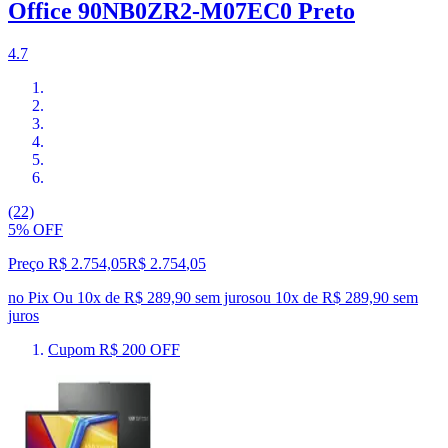
Office 90NB0ZR2-M07EC0 Preto
4.7
(22)
5% OFF
Preço R$ 2.754,05
R$
2.754
,
05
no Pix
Ou 10x de R$ 289,90 sem juros
ou
10
x de
R$ 289,90
sem
juros
Cupom R$ 200 OFF