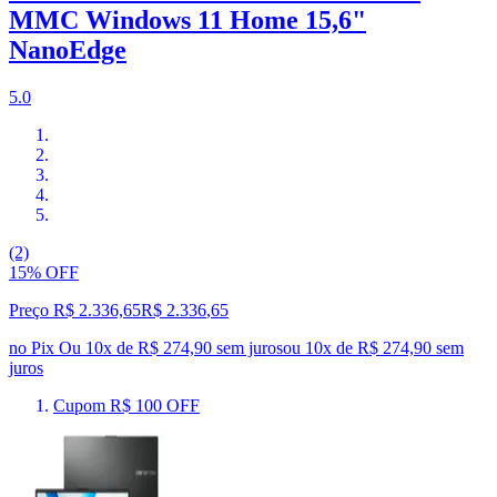
MMC Windows 11 Home 15,6"
NanoEdge
5.0
(2)
15% OFF
Preço R$ 2.336,65
R$
2.336
,
65
no Pix
Ou 10x de R$ 274,90 sem juros
ou
10
x de
R$ 274,90
sem
juros
Cupom R$ 100 OFF