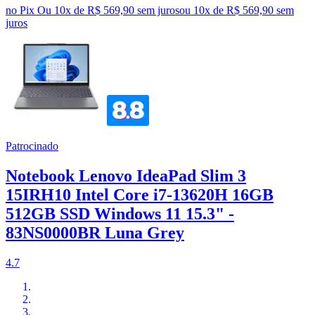
no Pix
Ou 10x de R$ 569,90 sem juros
ou
10
x de
R$ 569,90
sem
juros
Patrocinado
Notebook Lenovo IdeaPad Slim 3
15IRH10 Intel Core i7-13620H 16GB
512GB SSD Windows 11 15.3" -
83NS0000BR Luna Grey
4.7