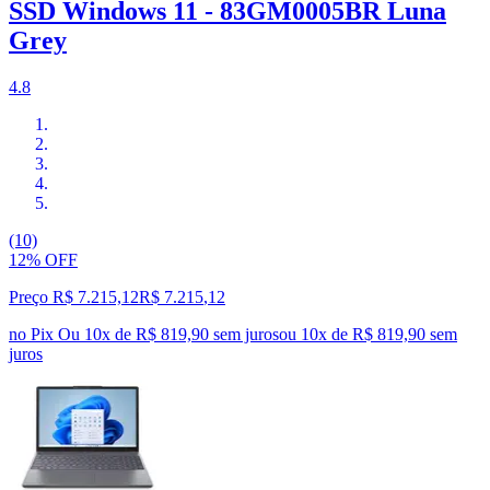
SSD Windows 11 - 83GM0005BR Luna
Grey
4.8
(10)
12% OFF
Preço R$ 7.215,12
R$
7.215
,
12
no Pix
Ou 10x de R$ 819,90 sem juros
ou
10
x de
R$ 819,90
sem
juros