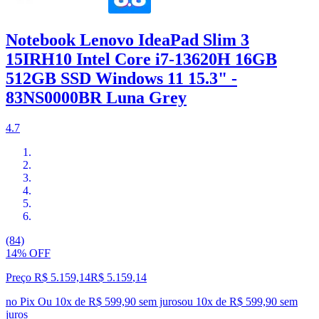
Notebook Lenovo IdeaPad Slim 3
15IRH10 Intel Core i7-13620H 16GB
512GB SSD Windows 11 15.3" -
83NS0000BR Luna Grey
4.7
(84)
14% OFF
Preço R$ 5.159,14
R$
5.159
,
14
no Pix
Ou 10x de R$ 599,90 sem juros
ou
10
x de
R$ 599,90
sem
juros