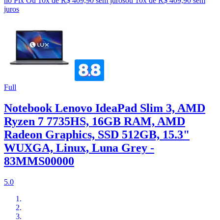
no Pix
Ou 10x de R$ 409,90 sem juros
ou
10
x de
R$ 409,90
sem
juros
Full
Notebook Lenovo IdeaPad Slim 3, AMD
Ryzen 7 7735HS, 16GB RAM, AMD
Radeon Graphics, SSD 512GB, 15.3"
WUXGA, Linux, Luna Grey -
83MMS00000
5.0