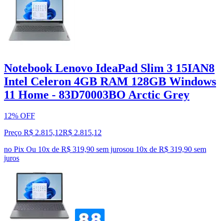
Notebook Lenovo IdeaPad Slim 3 15IAN8
Intel Celeron 4GB RAM 128GB Windows
11 Home - 83D70003BO Arctic Grey
12% OFF
Preço R$ 2.815,12
R$
2.815
,
12
no Pix
Ou 10x de R$ 319,90 sem juros
ou
10
x de
R$ 319,90
sem
juros