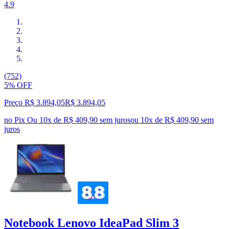
4.9
(752)
5% OFF
Preço R$ 3.894,05
R$
3.894
,
05
no Pix
Ou 10x de R$ 409,90 sem juros
ou
10
x de
R$ 409,90
sem
juros
Notebook Lenovo IdeaPad Slim 3