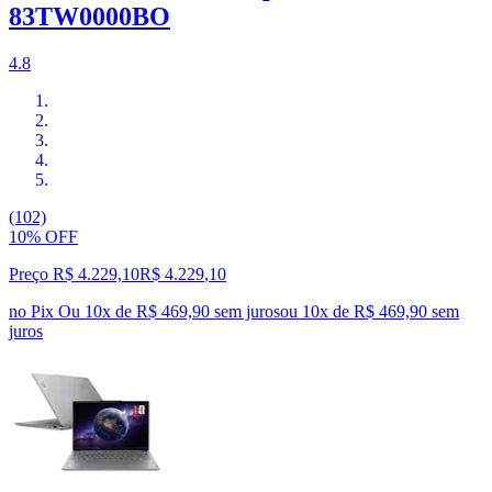
83TW0000BO
4.8
(102)
10% OFF
Preço R$ 4.229,10
R$
4.229
,
10
no Pix
Ou 10x de R$ 469,90 sem juros
ou
10
x de
R$ 469,90
sem
juros