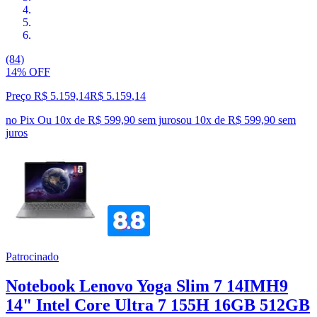
(84)
14% OFF
Preço R$ 5.159,14
R$
5.159
,
14
no Pix
Ou 10x de R$ 599,90 sem juros
ou
10
x de
R$ 599,90
sem
juros
Patrocinado
Notebook Lenovo Yoga Slim 7 14IMH9
14" Intel Core Ultra 7 155H 16GB 512GB