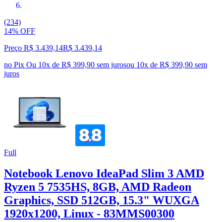
(234)
14% OFF
Preço R$ 3.439,14
R$
3.439
,
14
no Pix
Ou 10x de R$ 399,90 sem juros
ou
10
x de
R$ 399,90
sem
juros
Full
Notebook Lenovo IdeaPad Slim 3 AMD
Ryzen 5 7535HS, 8GB, AMD Radeon
Graphics, SSD 512GB, 15.3" WUXGA
1920x1200, Linux - 83MMS00300