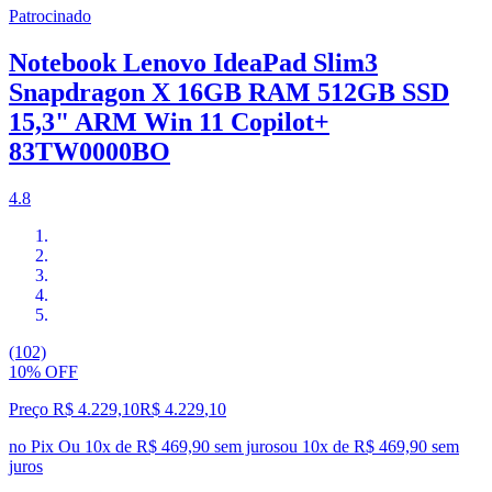
Patrocinado
Notebook Lenovo IdeaPad Slim3
Snapdragon X 16GB RAM 512GB SSD
15,3" ARM Win 11 Copilot+
83TW0000BO
4.8
(102)
10% OFF
Preço R$ 4.229,10
R$
4.229
,
10
no Pix
Ou 10x de R$ 469,90 sem juros
ou
10
x de
R$ 469,90
sem
juros