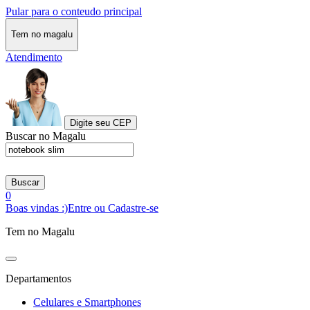
Pular para o conteudo principal
Tem no magalu
Atendimento
Digite seu CEP
Buscar no Magalu
Buscar
0
Boas vindas :)
Entre ou Cadastre-se
Tem no Magalu
Departamentos
Celulares e Smartphones