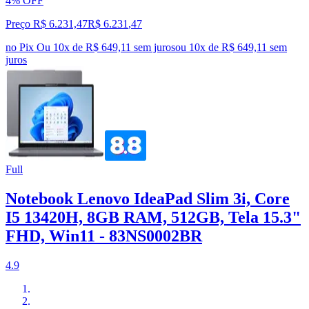
4% OFF
Preço R$ 6.231,47
R$
6.231
,
47
no Pix
Ou 10x de R$ 649,11 sem juros
ou
10
x de
R$ 649,11
sem
juros
Full
Notebook Lenovo IdeaPad Slim 3i, Core
I5 13420H, 8GB RAM, 512GB, Tela 15.3"
FHD, Win11 - 83NS0002BR
4.9