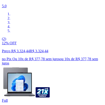
5.0
(2)
12% OFF
Preço R$ 3.324,44
R$
3.324
,
44
no Pix
Ou 10x de R$ 377,78 sem juros
ou
10
x de
R$ 377,78
sem
juros
Full