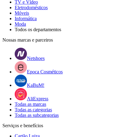
TV e Vídeo
Eletrodomésticos
Móveis
Informática
Moda
Todos os departamentos
Nossas marcas e parceiros
Netshoes
Epoca Cosméticos
KaBuM!
AliExpress
Todas as marcas
Todas as categorias
Todas as subcategorias
Serviços e benefícios
Cartão Luiza