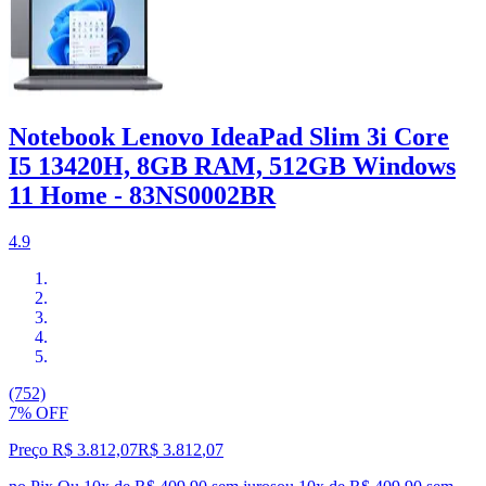
Notebook Lenovo IdeaPad Slim 3i Core
I5 13420H, 8GB RAM, 512GB Windows
11 Home - 83NS0002BR
4.9
(752)
7% OFF
Preço R$ 3.812,07
R$
3.812
,
07