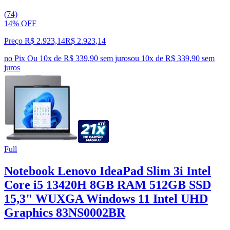
(74)
14% OFF
Preço R$ 2.923,14
R$
2.923
,
14
no Pix
Ou 10x de R$ 339,90 sem juros
ou
10
x de
R$ 339,90
sem
juros
Full
Notebook Lenovo IdeaPad Slim 3i Intel
Core i5 13420H 8GB RAM 512GB SSD
15,3" WUXGA Windows 11 Intel UHD
Graphics 83NS0002BR