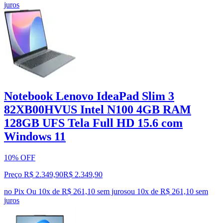
juros
Notebook Lenovo IdeaPad Slim 3
82XB00HVUS Intel N100 4GB RAM
128GB UFS Tela Full HD 15.6 com
Windows 11
10% OFF
Preço R$ 2.349,90
R$
2.349
,
90
no Pix
Ou 10x de R$ 261,10 sem juros
ou
10
x de
R$ 261,10
sem
juros