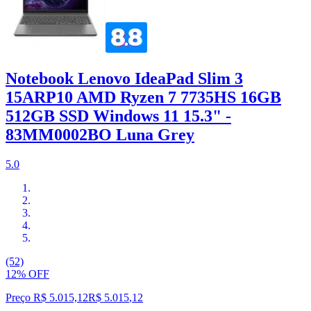
Notebook Lenovo IdeaPad Slim 3
15ARP10 AMD Ryzen 7 7735HS 16GB
512GB SSD Windows 11 15.3" -
83MM0002BO Luna Grey
5.0
(52)
12% OFF
Preço R$ 5.015,12
R$
5.015
,
12