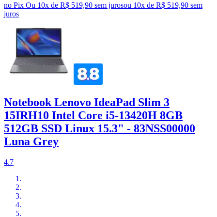
no Pix
Ou 10x de R$ 519,90 sem juros
ou
10
x de
R$ 519,90
sem
juros
Notebook Lenovo IdeaPad Slim 3
15IRH10 Intel Core i5-13420H 8GB
512GB SSD Linux 15.3" - 83NSS00000
Luna Grey
4.7