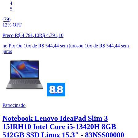
(79)
12% OFF
Preço R$ 4.791,10
R$
4.791
,
10
no Pix
Ou 10x de R$ 544,44 sem juros
ou
10
x de
R$ 544,44
sem
juros
Patrocinado
Notebook Lenovo IdeaPad Slim 3
15IRH10 Intel Core i5-13420H 8GB
512GB SSD Linux 15.3" - 83NSS00000