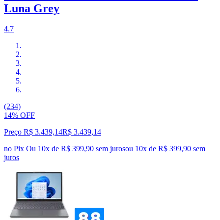
Luna Grey
4.7
(234)
14% OFF
Preço R$ 3.439,14
R$
3.439
,
14
no Pix
Ou 10x de R$ 399,90 sem juros
ou
10
x de
R$ 399,90
sem
juros