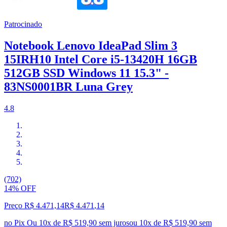
Patrocinado
Notebook Lenovo IdeaPad Slim 3
15IRH10 Intel Core i5-13420H 16GB
512GB SSD Windows 11 15.3" -
83NS0001BR Luna Grey
4.8
(702)
14% OFF
Preço R$ 4.471,14
R$
4.471
,
14
no Pix
Ou 10x de R$ 519,90 sem juros
ou
10
x de
R$ 519,90
sem