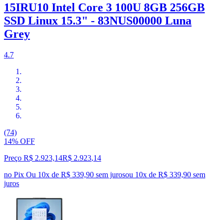
15IRU10 Intel Core 3 100U 8GB 256GB
SSD Linux 15.3" - 83NUS00000 Luna
Grey
4.7
(74)
14% OFF
Preço R$ 2.923,14
R$
2.923
,
14
no Pix
Ou 10x de R$ 339,90 sem juros
ou
10
x de
R$ 339,90
sem
juros