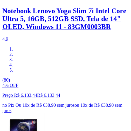
Notebook Lenovo Yoga Slim 7i Intel Core
Ultra 5, 16GB, 512GB SSD, Tela de 14"
OLED, Windows 11 - 83GM0003BR
4.9
(80)
4% OFF
Preço R$ 6.133,44
R$
6.133
,
44
no Pix
Ou 10x de R$ 638,90 sem juros
ou
10
x de
R$ 638,90
sem
juros