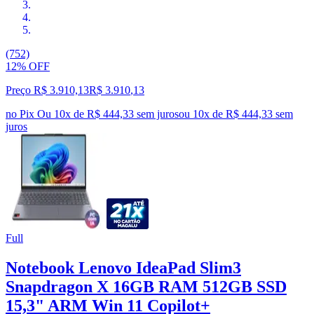
(752)
12% OFF
Preço R$ 3.910,13
R$
3.910
,
13
no Pix
Ou 10x de R$ 444,33 sem juros
ou
10
x de
R$ 444,33
sem
juros
Full
Notebook Lenovo IdeaPad Slim3
Snapdragon X 16GB RAM 512GB SSD
15,3" ARM Win 11 Copilot+