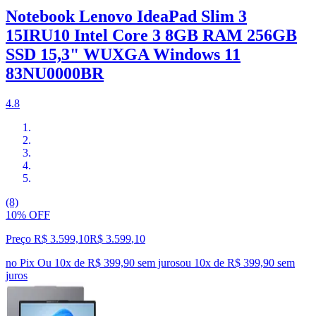
Notebook Lenovo IdeaPad Slim 3
15IRU10 Intel Core 3 8GB RAM 256GB
SSD 15,3" WUXGA Windows 11
83NU0000BR
4.8
(8)
10% OFF
Preço R$ 3.599,10
R$
3.599
,
10
no Pix
Ou 10x de R$ 399,90 sem juros
ou
10
x de
R$ 399,90
sem
juros