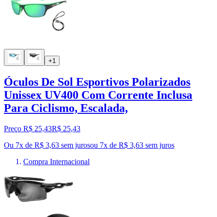
+1
Óculos De Sol Esportivos Polarizados
Unissex UV400 Com Corrente Inclusa
Para Ciclismo, Escalada,
Preço R$ 25,43
R$
25
,
43
Ou 7x de R$ 3,63 sem juros
ou
7
x de
R$ 3,63
sem juros
Compra Internacional