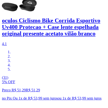
oculos Ciclismo Bike Corrida Esportivo
Uv400 Protecao + Case lente espelhada
original presente acetato vilão branco
4.1
(31)
5% OFF
Preço R$ 51,29
R$
51
,
29
no Pix
Ou 1x de R$ 53,99 sem juros
ou
1
x de
R$ 53,99
sem juros