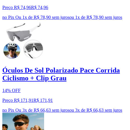
Preço R$ 74,96
R$
74
,
96
no Pix
Ou 1x de R$ 78,90 sem juros
ou
1
x de
R$ 78,90
sem juros
Óculos De Sol Polarizado Pace Corrida
Ciclismo + Clip Grau
14% OFF
Preço R$ 171,91
R$
171
,
91
no Pix
Ou 3x de R$ 66,63 sem juros
ou
3
x de
R$ 66,63
sem juros