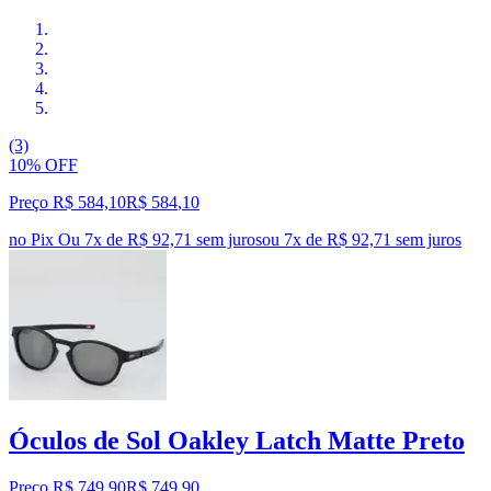
(3)
10% OFF
Preço R$ 584,10
R$
584
,
10
no Pix
Ou 7x de R$ 92,71 sem juros
ou
7
x de
R$ 92,71
sem juros
Óculos de Sol Oakley Latch Matte Preto
Preço R$ 749,90
R$
749
,
90