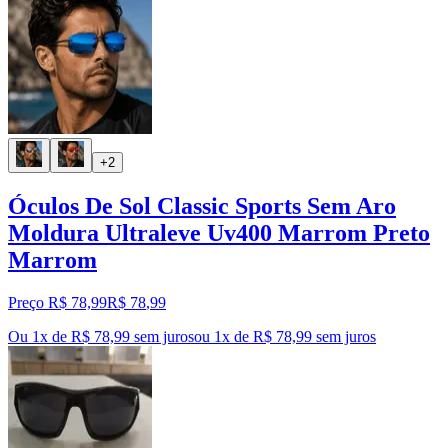
+2
Óculos De Sol Classic Sports Sem Aro
Moldura Ultraleve Uv400 Marrom Preto
Marrom
Preço R$ 78,99
R$
78
,
99
Ou 1x de R$ 78,99 sem juros
ou
1
x de
R$ 78,99
sem juros