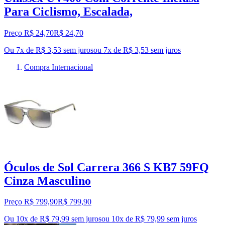
Para Ciclismo, Escalada,
Preço R$ 24,70
R$
24
,
70
Ou 7x de R$ 3,53 sem juros
ou
7
x de
R$ 3,53
sem juros
Compra Internacional
Óculos de Sol Carrera 366 S KB7 59FQ
Cinza Masculino
Preço R$ 799,90
R$
799
,
90
Ou 10x de R$ 79,99 sem juros
ou
10
x de
R$ 79,99
sem juros