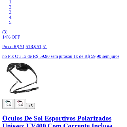
(3)
14% OFF
Preço R$ 51,51
R$
51
,
51
no Pix
Ou 1x de R$ 59,90 sem juros
ou
1
x de
R$ 59,90
sem juros
+5
Óculos De Sol Esportivos Polarizados
Unissex UV400 Com Corrente Inclusa