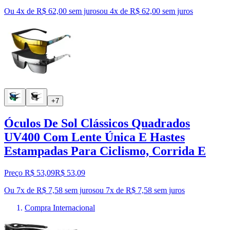
Ou 4x de R$ 62,00 sem juros
ou
4
x de
R$ 62,00
sem juros
+7
Óculos De Sol Clássicos Quadrados
UV400 Com Lente Única E Hastes
Estampadas Para Ciclismo, Corrida E
Preço R$ 53,09
R$
53
,
09
Ou 7x de R$ 7,58 sem juros
ou
7
x de
R$ 7,58
sem juros
Compra Internacional