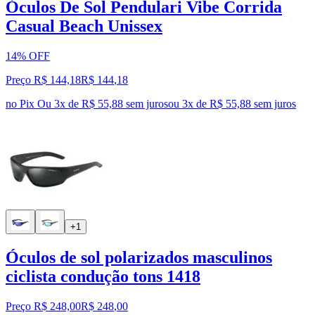
Óculos De Sol Pendulari Vibe Corrida
Casual Beach Unissex
14% OFF
Preço R$ 144,18
R$
144
,
18
no Pix
Ou 3x de R$ 55,88 sem juros
ou
3
x de
R$ 55,88
sem juros
+1
Óculos de sol polarizados masculinos
ciclista condução tons 1418
Preço R$ 248,00
R$
248
,
00