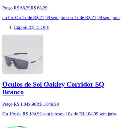
Preço R$ 68,39
R$
68
,
39
no Pix
Ou 1x de R$ 71,99 sem juros
ou
1
x de
R$ 71,99
sem juros
Cupom R$ 15 OFF
Óculos de Sol Oakley Corridor SQ
Branco
Preço R$ 1.049,90
R$
1.049
,
90
Ou 10x de R$ 104,99 sem juros
ou
10
x de
R$ 104,99
sem juros