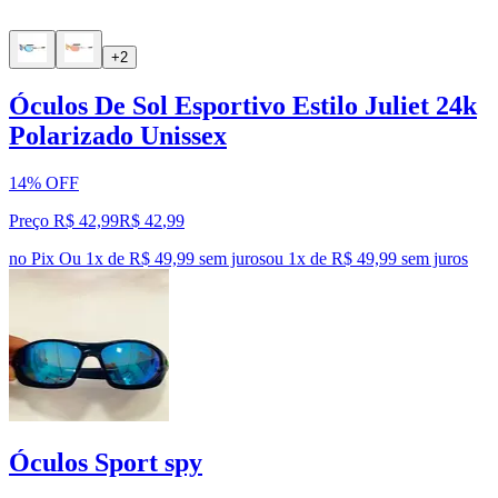
+2
Óculos De Sol Esportivo Estilo Juliet 24k
Polarizado Unissex
14% OFF
Preço R$ 42,99
R$
42
,
99
no Pix
Ou 1x de R$ 49,99 sem juros
ou
1
x de
R$ 49,99
sem juros
Óculos Sport spy