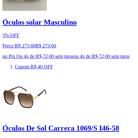
Óculos solar Masculino
5% OFF
Preço R$ 273,60
R$
273
,
60
no Pix
Ou 4x de R$ 72,00 sem juros
ou
4
x de
R$ 72,00
sem juros
Cupom R$ 40 OFF
Óculos De Sol Carrera 1069/S I46-58