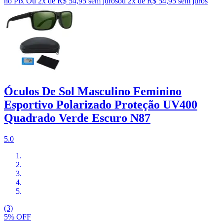
no Pix
Ou 2x de R$ 54,95 sem juros
ou
2
x de
R$ 54,95
sem juros
Óculos De Sol Masculino Feminino
Esportivo Polarizado Proteção UV400
Quadrado Verde Escuro N87
5.0
(3)
5% OFF