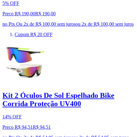
5% OFF
Preço R$ 190,00
R$
190
,
00
no Pix
Ou 2x de R$ 100,00 sem juros
ou
2
x de
R$ 100,00
sem juros
Cupom R$ 20 OFF
Kit 2 Óculos De Sol Espelhado Bike
Corrida Proteção UV400
14% OFF
Preço R$ 94,51
R$
94
,
51