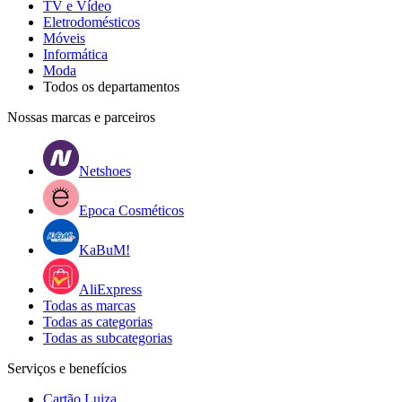
TV e Vídeo
Eletrodomésticos
Móveis
Informática
Moda
Todos os departamentos
Nossas marcas e parceiros
Netshoes
Epoca Cosméticos
KaBuM!
AliExpress
Todas as marcas
Todas as categorias
Todas as subcategorias
Serviços e benefícios
Cartão Luiza