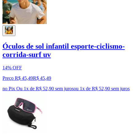
Óculos de sol infantil esporte-ciclismo-
corrida-surf uv
14% OFF
Preço R$ 45,49
R$
45
,
49
no Pix
Ou 1x de R$ 52,90 sem juros
ou
1
x de
R$ 52,90
sem juros