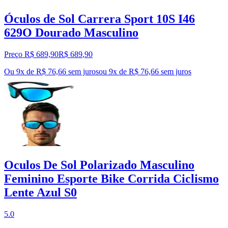
Óculos de Sol Carrera Sport 10S I46
629O Dourado Masculino
Preço R$ 689,90
R$
689
,
90
Ou 9x de R$ 76,66 sem juros
ou
9
x de
R$ 76,66
sem juros
Oculos De Sol Polarizado Masculino
Feminino Esporte Bike Corrida Ciclismo
Lente Azul S0
5.0