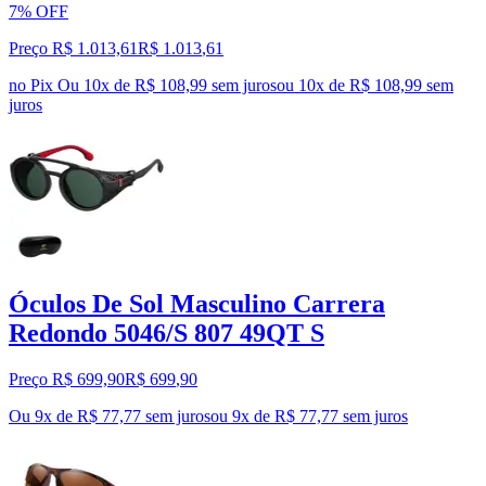
7% OFF
Preço R$ 1.013,61
R$
1.013
,
61
no Pix
Ou 10x de R$ 108,99 sem juros
ou
10
x de
R$ 108,99
sem
juros
Óculos De Sol Masculino Carrera
Redondo 5046/S 807 49QT S
Preço R$ 699,90
R$
699
,
90
Ou 9x de R$ 77,77 sem juros
ou
9
x de
R$ 77,77
sem juros