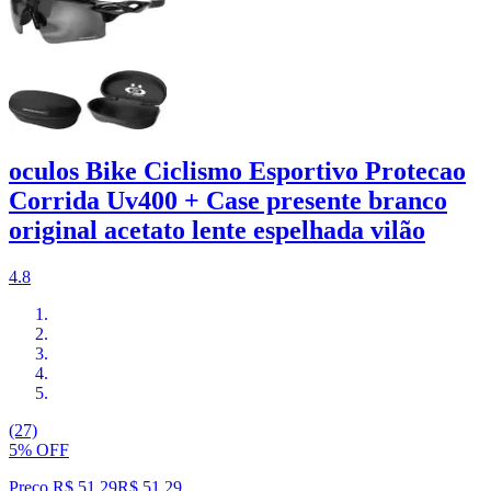
oculos Bike Ciclismo Esportivo Protecao
Corrida Uv400 + Case presente branco
original acetato lente espelhada vilão
4.8
(27)
5% OFF
Preço R$ 51,29
R$
51
,
29