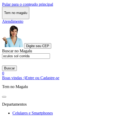
Pular para o conteudo principal
Tem no magalu
Atendimento
Digite seu CEP
Buscar no Magalu
Buscar
0
Boas vindas :)
Entre ou Cadastre-se
Tem no Magalu
Departamentos
Celulares e Smartphones