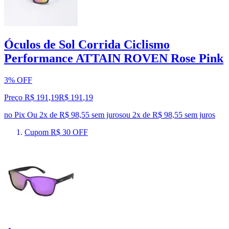
Óculos de Sol Corrida Ciclismo
Performance ATTAIN ROVEN Rose Pink
3% OFF
Preço R$ 191,19
R$
191
,
19
no Pix
Ou 2x de R$ 98,55 sem juros
ou
2
x de
R$ 98,55
sem juros
Cupom R$ 30 OFF