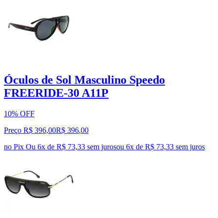
Óculos de Sol Masculino Speedo
FREERIDE-30 A11P
10% OFF
Preço R$ 396,00
R$
396
,
00
no Pix
Ou 6x de R$ 73,33 sem juros
ou
6
x de
R$ 73,33
sem juros