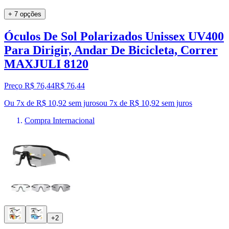
+ 7 opções
Óculos De Sol Polarizados Unissex UV400
Para Dirigir, Andar De Bicicleta, Correr
MAXJULI 8120
Preço R$ 76,44
R$
76
,
44
Ou 7x de R$ 10,92 sem juros
ou
7
x de
R$ 10,92
sem juros
Compra Internacional
+2