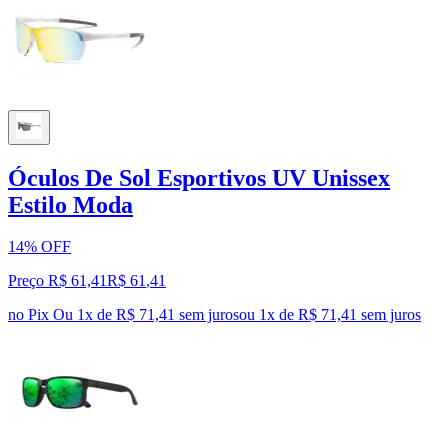
Óculos De Sol Esportivos UV Unissex
Estilo Moda
14% OFF
Preço R$ 61,41
R$
61
,
41
no Pix
Ou 1x de R$ 71,41 sem juros
ou
1
x de
R$ 71,41
sem juros