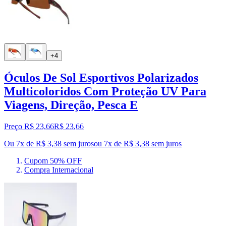
+4
Óculos De Sol Esportivos Polarizados
Multicoloridos Com Proteção UV Para
Viagens, Direção, Pesca E
Preço R$ 23,66
R$
23
,
66
Ou 7x de R$ 3,38 sem juros
ou
7
x de
R$ 3,38
sem juros
Cupom 50% OFF
Compra Internacional