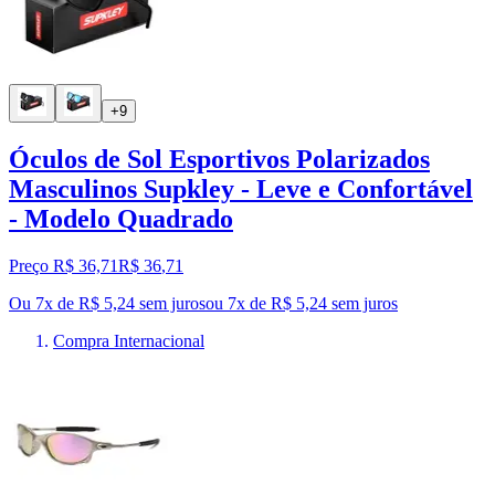
+9
Óculos de Sol Esportivos Polarizados
Masculinos Supkley - Leve e Confortável
- Modelo Quadrado
Preço R$ 36,71
R$
36
,
71
Ou 7x de R$ 5,24 sem juros
ou
7
x de
R$ 5,24
sem juros
Compra Internacional