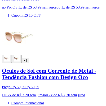
no Pix
Ou 1x de R$ 53,99 sem juros
ou
1
x de
R$ 53,99
sem juros
Cupom R$ 15 OFF
+1
Óculos de Sol com Corrente de Metal -
Tendência Fashion com Design Oco
Preço R$ 50,39
R$
50
,
39
Ou 7x de R$ 7,20 sem juros
ou
7
x de
R$ 7,20
sem juros
Compra Internacional