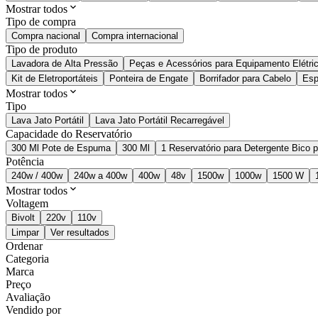
Mostrar todos
Tipo de compra
Compra nacional
Compra internacional
Tipo de produto
Lavadora de Alta Pressão
Peças e Acessórios para Equipamento Elétri
Kit de Eletroportáteis
Ponteira de Engate
Borrifador para Cabelo
Esp
Mostrar todos
Tipo
Lava Jato Portátil
Lava Jato Portátil Recarregável
Capacidade do Reservatório
300 Ml Pote de Espuma
300 Ml
1 Reservatório para Detergente Bico
Potência
240w / 400w
240w a 400w
400w
48v
1500w
1000w
1500 W
Mostrar todos
Voltagem
Bivolt
220v
110v
Limpar
Ver resultados
Ordenar
Categoria
Marca
Preço
Avaliação
Vendido por