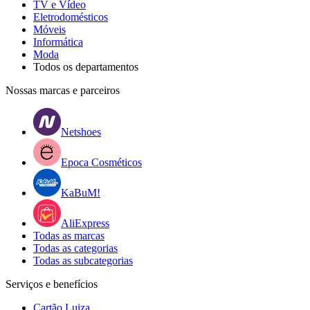
TV e Vídeo
Eletrodomésticos
Móveis
Informática
Moda
Todos os departamentos
Nossas marcas e parceiros
Netshoes
Epoca Cosméticos
KaBuM!
AliExpress
Todas as marcas
Todas as categorias
Todas as subcategorias
Serviços e benefícios
Cartão Luiza