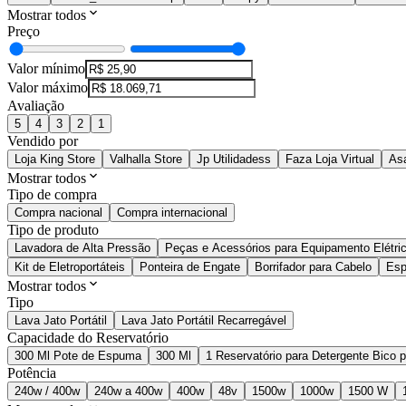
Mostrar todos
Preço
Valor mínimo
Valor máximo
Avaliação
5
4
3
2
1
Vendido por
Loja King Store
Valhalla Store
Jp Utilidadess
Faza Loja Virtual
Asa
Mostrar todos
Tipo de compra
Compra nacional
Compra internacional
Tipo de produto
Lavadora de Alta Pressão
Peças e Acessórios para Equipamento Elétri
Kit de Eletroportáteis
Ponteira de Engate
Borrifador para Cabelo
Esp
Mostrar todos
Tipo
Lava Jato Portátil
Lava Jato Portátil Recarregável
Capacidade do Reservatório
300 Ml Pote de Espuma
300 Ml
1 Reservatório para Detergente Bico
Potência
240w / 400w
240w a 400w
400w
48v
1500w
1000w
1500 W