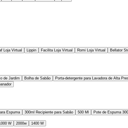
f Loja Virtual
Lippin
Facilita Loja Virtual
Romi Loja Virtual
Bellator St
co de Jardim
Bolha de Sabão
Porta-detergente para Lavadora de Alta Pre
anador
 para Espuma
300ml Recipiente para Sabão
500 Ml
Pote de Espuma 300
1000 W
2000w
1400 W