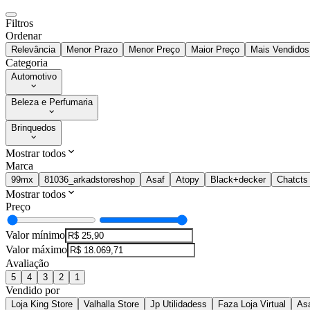
Filtros
Ordenar
Relevância
Menor Prazo
Menor Preço
Maior Preço
Mais Vendidos
Categoria
Automotivo
Beleza e Perfumaria
Brinquedos
Mostrar todos
Marca
99mx
81036_arkadstoreshop
Asaf
Atopy
Black+decker
Chatcts
Mostrar todos
Preço
Valor mínimo
Valor máximo
Avaliação
5
4
3
2
1
Vendido por
Loja King Store
Valhalla Store
Jp Utilidadess
Faza Loja Virtual
Asa