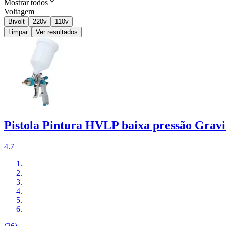
Mostrar todos
Voltagem
Bivolt
220v
110v
Limpar
Ver resultados
Pistola Pintura HVLP baixa pressão Gravi
4.7