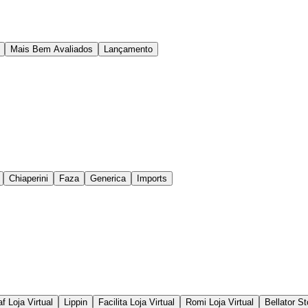
Mais Bem Avaliados
Lançamento
Chiaperini
Faza
Generica
Imports
f Loja Virtual
Lippin
Facilita Loja Virtual
Romi Loja Virtual
Bellator St