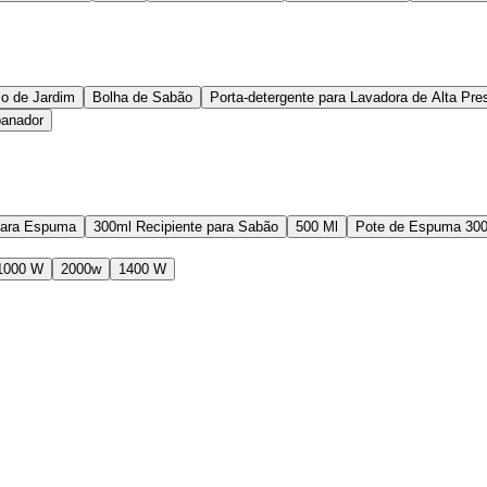
co de Jardim
Bolha de Sabão
Porta-detergente para Lavadora de Alta Pre
anador
 para Espuma
300ml Recipiente para Sabão
500 Ml
Pote de Espuma 300
1000 W
2000w
1400 W