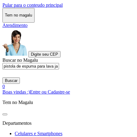
Pular para o conteudo principal
Tem no magalu
Atendimento
Digite seu CEP
Buscar no Magalu
Buscar
0
Boas vindas :)
Entre ou Cadastre-se
Tem no Magalu
Departamentos
Celulares e Smartphones